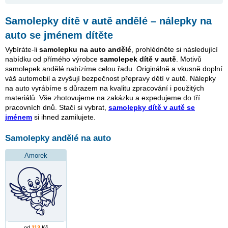
Samolepky dítě v autě andělé – nálepky na
auto se jménem dítěte
Vybíráte-li
samolepku na auto andělé
, prohlédněte si následující
nabídku od přímého výrobce
samolepek dítě v autě
. Motivů
samolepek andělé nabízíme celou řadu. Originálně a vkusně doplní
váš automobil a zvyšují bezpečnost přepravy dětí v autě. Nálepky
na auto vyrábíme s důrazem na kvalitu zpracování i použitých
materiálů. Vše zhotovujeme na zakázku a expedujeme do tří
pracovních dnů. Stačí si vybrat,
samolepky dítě v autě se
jménem
si ihned zamilujete.
Samolepky andělé na auto
Amorek
od
113
Kč