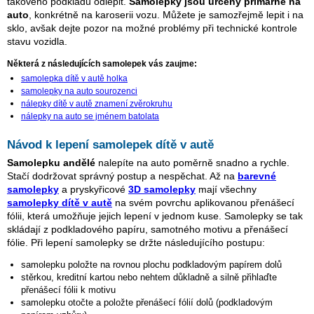
takového podkladu odlepit.
Samolepky jsou určeny primárně na
auto
, konkrétně na karoserii vozu. Můžete je samozřejmě lepit i na
sklo, avšak dejte pozor na možné problémy při technické kontrole
stavu vozidla.
Některá z následujících samolepek vás zaujme:
samolepka dítě v autě holka
samolepky na auto sourozenci
nálepky dítě v autě znamení zvěrokruhu
nálepky na auto se jménem batolata
Návod k lepení samolepek dítě v autě
Samolepku andělé
nalepíte na auto poměrně snadno a rychle.
Stačí dodržovat správný postup a nespěchat. Až na
barevné
samolepky
a pryskyřicové
3D samolepky
mají všechny
samolepky dítě v autě
na svém povrchu aplikovanou přenášecí
fólii, která umožňuje jejich lepení v jednom kuse. Samolepky se tak
skládají z podkladového papíru, samotného motivu a přenášecí
fólie. Při lepení samolepky se držte následujícího postupu:
samolepku položte na rovnou plochu podkladovým papírem dolů
stěrkou, kreditní kartou nebo nehtem důkladně a silně přihlaďte
přenášecí fólii k motivu
samolepku otočte a položte přenášecí fólií dolů (podkladovým