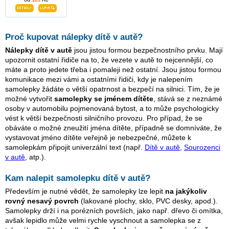
Proč kupovat nálepky dítě v autě?
Nálepky dítě v autě
jsou jistou formou bezpečnostního prvku. Mají
upozornit ostatní řidiče na to, že vezete v autě to nejcennější, co
máte a proto jedete třeba i pomaleji než ostatní. Jsou jistou formou
komunikace mezi vámi a ostatními řidiči, kdy je nalepením
samolepky žádáte o větší opatrnost a bezpečí na silnici. Tím, že je
možné vytvořit
samolepky se jménem dítěte
, stává se z neznámé
osoby v automobilu pojmenovaná bytost, a to může psychologicky
vést k větší bezpečnosti silničního provozu. Pro případ, že se
obáváte o možné zneužití jména dítěte, případně se domníváte, že
vystavovat jméno dítěte veřejně je nebezpečné, můžete k
samolepkám připojit univerzální text (např.
Dítě v autě
,
Sourozenci
v autě
, atp.).
Kam nalepit samolepku dítě v autě?
Především je nutné vědět, že samolepky lze lepit
na jakýkoliv
rovný nesavý povrch
(lakované plochy, sklo, PVC desky, apod.).
Samolepky drží i na porézních površích, jako např. dřevo či omítka,
avšak lepidlo může velmi rychle vyschnout a samolepka se z