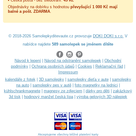
• Česká pošta - bez sledování:
49 Kč
Objednávky na dobírku s hodnotou
převyšující 1 000 Kč mají
balné a
pošt. ZDARMA
.
© 2018-2026 Samolepkyditevaute.cz provozuje
DOKI DOKI s.r.o.
V
nabídce najdete
589 samolepek se jménem dítěte
Návod k lepení
|
Návod na odstranění samolepek
|
Obchodní
podmínky
|
Ochrana osobních údajů
|
Cookies
|
Reklamační řád
|
Impressum
kalendáře z fotek
|
3D samolepky
|
samolepky dieťa v aute
|
samolepky
na auto
|
samolepky pes v autě
|
foto magnetky na lednici
|
kühlschrankmagnete
|
magnesy ze zdjęciem
|
dárky pro děti
|
zakázkový
3d tisk
|
hodinový manžel česká lípa
|
výroba gelových 3D nálepiek
Akceptujeme všechny běžné platební karty