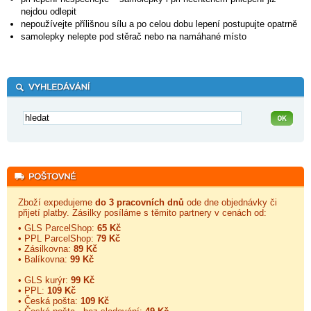
nejdou odlepit
nepoužívejte přílišnou sílu a po celou dobu lepení postupujte opatrně
samolepky nelepte pod stěrač nebo na namáhané místo
Zboží expedujeme
do 3 pracovních dnů
ode dne objednávky či
přijetí platby. Zásilky posíláme s těmito partnery v cenách od:
• GLS ParcelShop:
65 Kč
• PPL ParcelShop:
79 Kč
• Zásilkovna:
89 Kč
• Balíkovna:
99 Kč
• GLS kurýr:
99 Kč
• PPL:
109 Kč
• Česká pošta:
109 Kč