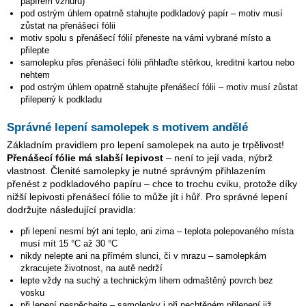
papírem vzhůru)
pod ostrým úhlem opatrně stahujte podkladový papír – motiv musí
zůstat na přenášecí fólii
motiv spolu s přenášecí fólií přeneste na vámi vybrané místo a
přilepte
samolepku přes přenášecí fólii přihlaďte stěrkou, kreditní kartou nebo
nehtem
pod ostrým úhlem opatrně stahujte přenášecí fólii – motiv musí zůstat
přilepený k podkladu
Správné lepení samolepek s motivem andělé
Základním pravidlem pro lepení samolepek na auto je trpělivost!
Přenášecí fólie má slabší lepivost
– není to její vada, nýbrž
vlastnost. Členité samolepky je nutné správným přihlazením
přenést z podkladového papíru – chce to trochu cviku, protože díky
nižší lepivosti přenášecí fólie to může jít i hůř. Pro správné lepení
dodržujte následující pravidla:
při lepení nesmí být ani teplo, ani zima – teplota polepovaného místa
musí mít 15 °C až 30 °C
nikdy nelepte ani na přímém slunci, či v mrazu – samolepkám
zkracujete životnost, na autě nedrží
lepte vždy na suchý a technickým lihem odmaštěný povrch bez
vosku
při lepení nespěchejte – samolepky i při nechtěném přilepení již