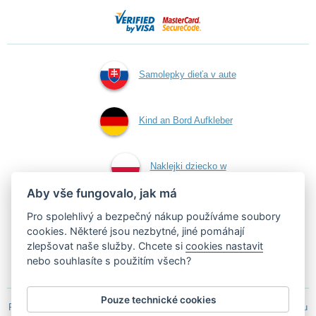
Samolepky dieťa v aute
Kind an Bord Aufkleber
Naklejki dziecko w
Aby vše fungovalo, jak má
aucie
Pro spolehlivý a bezpečný nákup používáme soubory
cookies. Některé jsou nezbytné, jiné pomáhají
zlepšovat naše služby. Chcete si
cookies nastavit
Samolepky dítě v autě
nebo souhlasíte s použitím všech?
Pouze technické cookies
Podle zákona o evidenci tržeb je prodávající povinen vystavit kupujícímu