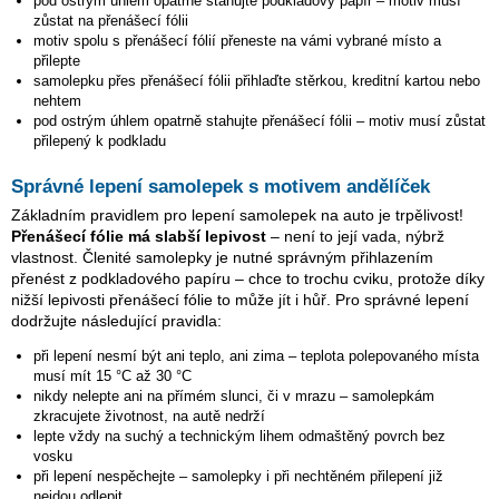
pod ostrým úhlem opatrně stahujte podkladový papír – motiv musí
zůstat na přenášecí fólii
motiv spolu s přenášecí fólií přeneste na vámi vybrané místo a
přilepte
samolepku přes přenášecí fólii přihlaďte stěrkou, kreditní kartou nebo
nehtem
pod ostrým úhlem opatrně stahujte přenášecí fólii – motiv musí zůstat
přilepený k podkladu
Správné lepení samolepek s motivem andělíček
Základním pravidlem pro lepení samolepek na auto je trpělivost!
Přenášecí fólie má slabší lepivost
– není to její vada, nýbrž
vlastnost. Členité samolepky je nutné správným přihlazením
přenést z podkladového papíru – chce to trochu cviku, protože díky
nižší lepivosti přenášecí fólie to může jít i hůř. Pro správné lepení
dodržujte následující pravidla:
při lepení nesmí být ani teplo, ani zima – teplota polepovaného místa
musí mít 15 °C až 30 °C
nikdy nelepte ani na přímém slunci, či v mrazu – samolepkám
zkracujete životnost, na autě nedrží
lepte vždy na suchý a technickým lihem odmaštěný povrch bez
vosku
při lepení nespěchejte – samolepky i při nechtěném přilepení již
nejdou odlepit