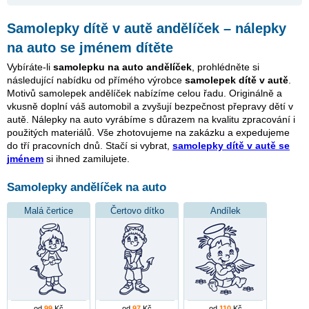
Samolepky dítě v autě andělíček – nálepky
na auto se jménem dítěte
Vybíráte-li
samolepku na auto andělíček
, prohlédněte si
následující nabídku od přímého výrobce
samolepek dítě v autě
.
Motivů samolepek andělíček nabízíme celou řadu. Originálně a
vkusně doplní váš automobil a zvyšují bezpečnost přepravy dětí v
autě. Nálepky na auto vyrábíme s důrazem na kvalitu zpracování i
použitých materiálů. Vše zhotovujeme na zakázku a expedujeme
do tří pracovních dnů. Stačí si vybrat,
samolepky dítě v autě se
jménem
si ihned zamilujete.
Samolepky andělíček na auto
Malá čertice
Čertovo dítko
Andílek
od
99
Kč
od
97
Kč
od
110
Kč