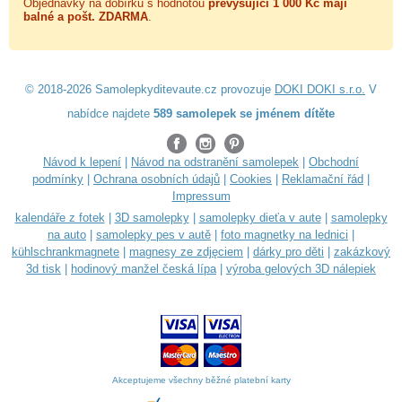
Objednávky na dobírku s hodnotou
převyšující 1 000 Kč mají
balné a
pošt. ZDARMA
.
© 2018-2026 Samolepkyditevaute.cz provozuje
DOKI DOKI s.r.o.
V
nabídce najdete
589 samolepek se jménem dítěte
Návod k lepení
|
Návod na odstranění samolepek
|
Obchodní
podmínky
|
Ochrana osobních údajů
|
Cookies
|
Reklamační řád
|
Impressum
kalendáře z fotek
|
3D samolepky
|
samolepky dieťa v aute
|
samolepky
na auto
|
samolepky pes v autě
|
foto magnetky na lednici
|
kühlschrankmagnete
|
magnesy ze zdjęciem
|
dárky pro děti
|
zakázkový
3d tisk
|
hodinový manžel česká lípa
|
výroba gelových 3D nálepiek
Akceptujeme všechny běžné platební karty