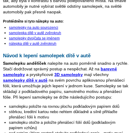
tak, aby byla v kontrastu s barvou polepovaného místa. Na tmavé
automobily je nutné vybírat světlé odstíny samolepek, na světlé
automobily pak přesně naopak.
Prohlédněte si tyto nálepky na auto:
samolepky na auto sourozenci
samolepka dítě v autě zvěrokruh
samolepky dvojčata se jménem
nálepka dítě v autě zvěrokruh
Návod k lepení samolepek dítě v autě
Samolepku andělíček
nalepíte na auto poměrně snadno a rychle.
Stačí dodržovat správný postup a nespěchat. Až na
barevné
samolepky
a pryskyřicové
3D samolepky
mají všechny
samolepky dítě v autě
na svém povrchu aplikovanou přenášecí
fólii, která umožňuje jejich lepení v jednom kuse. Samolepky se tak
skládají z podkladového papíru, samotného motivu a přenášecí
fólie. Při lepení samolepky se držte následujícího postupu:
samolepku položte na rovnou plochu podkladovým papírem dolů
stěrkou, kreditní kartou nebo nehtem důkladně a silně přihlaďte
přenášecí fólii k motivu
samolepku otočte a položte přenášecí fólií dolů (podkladovým
papírem vzhůru)