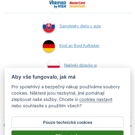
Samolepky dieťa v aute
Kind an Bord Aufkleber
Naklejki dziecko w
Aby vše fungovalo, jak má
aucie
Pro spolehlivý a bezpečný nákup používáme soubory
cookies. Některé jsou nezbytné, jiné pomáhají
zlepšovat naše služby. Chcete si
cookies nastavit
Samolepky dítě v autě
nebo souhlasíte s použitím všech?
Pouze technické cookies
Podle zákona o evidenci tržeb je prodávající povinen vystavit kupujícímu
účtenku.