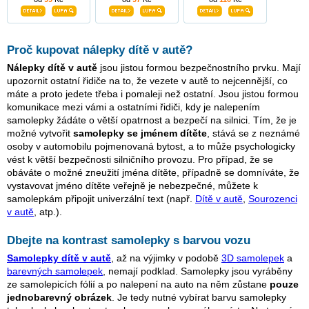
Proč kupovat nálepky dítě v autě?
Nálepky dítě v autě
jsou jistou formou bezpečnostního prvku. Mají
upozornit ostatní řidiče na to, že vezete v autě to nejcennější, co
máte a proto jedete třeba i pomaleji než ostatní. Jsou jistou formou
komunikace mezi vámi a ostatními řidiči, kdy je nalepením
samolepky žádáte o větší opatrnost a bezpečí na silnici. Tím, že je
možné vytvořit
samolepky se jménem dítěte
, stává se z neznámé
osoby v automobilu pojmenovaná bytost, a to může psychologicky
vést k větší bezpečnosti silničního provozu. Pro případ, že se
obáváte o možné zneužití jména dítěte, případně se domníváte, že
vystavovat jméno dítěte veřejně je nebezpečné, můžete k
samolepkám připojit univerzální text (např.
Dítě v autě
,
Sourozenci
v autě
, atp.).
Dbejte na kontrast samolepky s barvou vozu
Samolepky dítě v autě
, až na výjimky v podobě
3D samolepek
a
barevných samolepek
, nemají podklad. Samolepky jsou vyráběny
ze samolepicích fólií a po nalepení na auto na něm zůstane
pouze
jednobarevný obrázek
. Je tedy nutné vybírat barvu samolepky