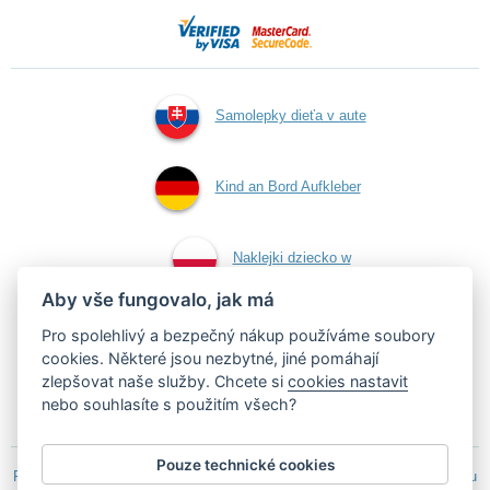
Samolepky dieťa v aute
Kind an Bord Aufkleber
Naklejki dziecko w
Aby vše fungovalo, jak má
aucie
Pro spolehlivý a bezpečný nákup používáme soubory
cookies. Některé jsou nezbytné, jiné pomáhají
zlepšovat naše služby. Chcete si
cookies nastavit
Samolepky dítě v autě
nebo souhlasíte s použitím všech?
Pouze technické cookies
Podle zákona o evidenci tržeb je prodávající povinen vystavit kupujícímu