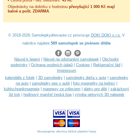
• Česká pošta - bez sledování:
49 Kč
Objednávky na dobírku s hodnotou
převyšující 1 000 Kč mají
balné a
pošt. ZDARMA
.
© 2018-2026 Samolepkyditevaute.cz provozuje
DOKI DOKI s.r.o.
V
nabídce najdete
589 samolepek se jménem dítěte
Návod k lepení
|
Návod na odstranění samolepek
|
Obchodní
podmínky
|
Ochrana osobních údajů
|
Cookies
|
Reklamační řád
|
Impressum
kalendáře z fotek
|
3D samolepky
|
samolepky dieťa v aute
|
samolepky
na auto
|
samolepky pes v autě
|
foto magnetky na lednici
|
kühlschrankmagnete
|
magnesy ze zdjęciem
|
dárky pro děti
|
zakázkový
3d tisk
|
hodinový manžel česká lípa
|
výroba gelových 3D nálepiek
Akceptujeme všechny běžné platební karty