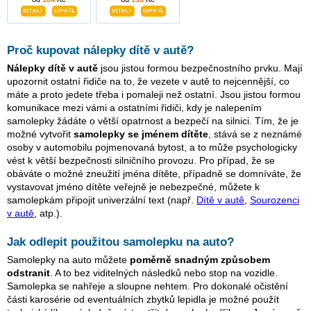
Proč kupovat nálepky dítě v autě?
Nálepky dítě v autě
jsou jistou formou bezpečnostního prvku. Mají
upozornit ostatní řidiče na to, že vezete v autě to nejcennější, co
máte a proto jedete třeba i pomaleji než ostatní. Jsou jistou formou
komunikace mezi vámi a ostatními řidiči, kdy je nalepením
samolepky žádáte o větší opatrnost a bezpečí na silnici. Tím, že je
možné vytvořit
samolepky se jménem dítěte
, stává se z neznámé
osoby v automobilu pojmenovaná bytost, a to může psychologicky
vést k větší bezpečnosti silničního provozu. Pro případ, že se
obáváte o možné zneužití jména dítěte, případně se domníváte, že
vystavovat jméno dítěte veřejně je nebezpečné, můžete k
samolepkám připojit univerzální text (např.
Dítě v autě
,
Sourozenci
v autě
, atp.).
Jak odlepit použitou samolepku na auto?
Samolepky na auto můžete
poměrně snadným způsobem
odstranit
. A to bez viditelných následků nebo stop na vozidle.
Samolepka se nahřeje a sloupne nehtem. Pro dokonalé očistění
části karosérie od eventuálních zbytků lepidla je možné použít