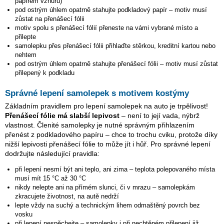
papírem vzhůru)
pod ostrým úhlem opatrně stahujte podkladový papír – motiv musí
zůstat na přenášecí fólii
motiv spolu s přenášecí fólií přeneste na vámi vybrané místo a
přilepte
samolepku přes přenášecí fólii přihlaďte stěrkou, kreditní kartou nebo
nehtem
pod ostrým úhlem opatrně stahujte přenášecí fólii – motiv musí zůstat
přilepený k podkladu
Správné lepení samolepek s motivem kostýmy
Základním pravidlem pro lepení samolepek na auto je trpělivost!
Přenášecí fólie má slabší lepivost
– není to její vada, nýbrž
vlastnost. Členité samolepky je nutné správným přihlazením
přenést z podkladového papíru – chce to trochu cviku, protože díky
nižší lepivosti přenášecí fólie to může jít i hůř. Pro správné lepení
dodržujte následující pravidla:
při lepení nesmí být ani teplo, ani zima – teplota polepovaného místa
musí mít 15 °C až 30 °C
nikdy nelepte ani na přímém slunci, či v mrazu – samolepkám
zkracujete životnost, na autě nedrží
lepte vždy na suchý a technickým lihem odmaštěný povrch bez
vosku
při lepení nespěchejte – samolepky i při nechtěném přilepení již