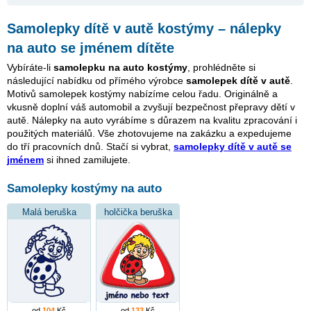
Samolepky dítě v autě kostýmy – nálepky
na auto se jménem dítěte
Vybíráte-li
samolepku na auto kostýmy
, prohlédněte si
následující nabídku od přímého výrobce
samolepek dítě v autě
.
Motivů samolepek kostýmy nabízíme celou řadu. Originálně a
vkusně doplní váš automobil a zvyšují bezpečnost přepravy dětí v
autě. Nálepky na auto vyrábíme s důrazem na kvalitu zpracování i
použitých materiálů. Vše zhotovujeme na zakázku a expedujeme
do tří pracovních dnů. Stačí si vybrat,
samolepky dítě v autě se
jménem
si ihned zamilujete.
Samolepky kostýmy na auto
Malá beruška
holčička beruška
od
104
Kč
od
133
Kč