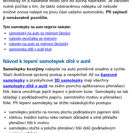
technický líh a následně místo utřít do sucha hadříkem. Je zároveň
nutné počítat s tím, že takto odstraněnou nálepku už nebude
možné znova nalepit na jinou část vašeho automobilu.
Při sejmutí
ji nenávratně poničíte.
Tyto samolepky na auto nejprve nalepte:
samolepky na auto se jménem školáci
nálepky dvojčátka se jménem
nálepky na auto se jménem školačky
samolepka dítě v autě kluk
Návod k lepení samolepek dítě v autě
Samolepku kostýmy
nalepíte na auto poměrně snadno a rychle.
Stačí dodržovat správný postup a nespěchat. Až na
barevné
samolepky
a pryskyřicové
3D samolepky
mají všechny
samolepky dítě v autě
na svém povrchu aplikovanou přenášecí
fólii, která umožňuje jejich lepení v jednom kuse. Samolepky se tak
skládají z podkladového papíru, samotného motivu a přenášecí
fólie. Při lepení samolepky se držte následujícího postupu:
samolepku položte na rovnou plochu podkladovým papírem dolů
stěrkou, kreditní kartou nebo nehtem důkladně a silně přihlaďte
přenášecí fólii k motivu
samolepku otočte a položte přenášecí fólií dolů (podkladovým