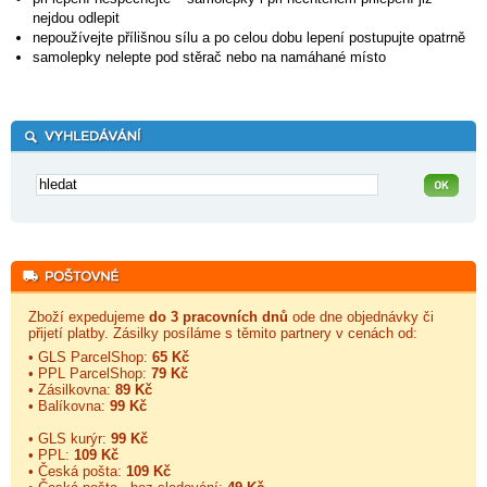
nejdou odlepit
nepoužívejte přílišnou sílu a po celou dobu lepení postupujte opatrně
samolepky nelepte pod stěrač nebo na namáhané místo
Zboží expedujeme
do 3 pracovních dnů
ode dne objednávky či
přijetí platby. Zásilky posíláme s těmito partnery v cenách od:
• GLS ParcelShop:
65 Kč
• PPL ParcelShop:
79 Kč
• Zásilkovna:
89 Kč
• Balíkovna:
99 Kč
• GLS kurýr:
99 Kč
• PPL:
109 Kč
• Česká pošta:
109 Kč