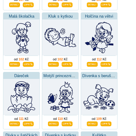
Malá školačka
Kluk s kytkou
Holčina na větvi
od
102
Kč
od
102
Kč
od
112
Kč
Dáreček
Motýlí princeznička
Dívenka s beruškou
od
111
Kč
od
110
Kč
od
109
Kč
Dívka v šatičkách
Dívenka s kytkou
Kuřátko