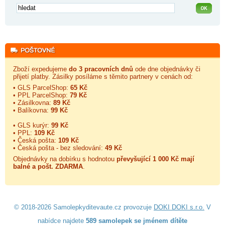
Zboží expedujeme
do 3 pracovních dnů
ode dne objednávky či
přijetí platby. Zásilky posíláme s těmito partnery v cenách od:
• GLS ParcelShop:
65 Kč
• PPL ParcelShop:
79 Kč
• Zásilkovna:
89 Kč
• Balíkovna:
99 Kč
• GLS kurýr:
99 Kč
• PPL:
109 Kč
• Česká pošta:
109 Kč
• Česká pošta - bez sledování:
49 Kč
Objednávky na dobírku s hodnotou
převyšující 1 000 Kč mají
balné a
pošt. ZDARMA
.
© 2018-2026 Samolepkyditevaute.cz provozuje
DOKI DOKI s.r.o.
V
nabídce najdete
589 samolepek se jménem dítěte