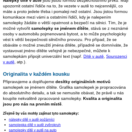
Nálepky dítě v autě
jsou jistou formou bezpečnostního prvku. Mají
upozornit ostatní řidiče na to, že vezete v autě to nejcennější, co
máte a proto jedete třeba i pomaleji než ostatní. Jsou jistou formou
komunikace mezi vámi a ostatními řidiči, kdy je nalepením
samolepky žádáte o větší opatrnost a bezpečí na silnici. Tím, že je
možné vytvořit
samolepky se jménem dítěte
, stává se z neznámé
osoby v automobilu pojmenovaná bytost, a to může psychologicky
vést k větší bezpečnosti silničního provozu. Pro případ, že se
obáváte o možné zneužití jména dítěte, případně se domníváte, že
vystavovat jméno dítěte veřejně je nebezpečné, můžete k
samolepkám připojit univerzální text (např.
Dítě v autě
,
Sourozenci
v autě
, atp.).
Originalita v každém kousku
Připravujeme a doplňujeme
desítky originálních motivů
samolepek se jménem dítěte. Grafika samolepek je propracována
do absolutního detailu, a tak se nemusíte obávat, že právě u nás
koupíte nekvalitně zpracované samolepky.
Kvalita a originalita
jsou pro nás na prvním místě
.
Zřejmě by vás mohly zajímat tyto samolepky:
nálepky dítě v autě požárníci
samolepka dítě v autě zvěrokruh
samolepky dítě v autě na auto