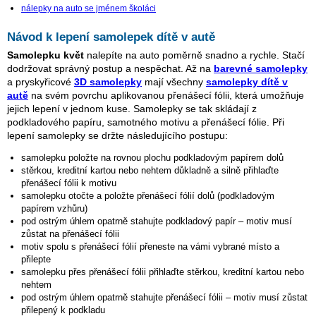
nálepky na auto se jménem školáci
Návod k lepení samolepek dítě v autě
Samolepku květ
nalepíte na auto poměrně snadno a rychle. Stačí
dodržovat správný postup a nespěchat. Až na
barevné samolepky
a pryskyřicové
3D samolepky
mají všechny
samolepky dítě v
autě
na svém povrchu aplikovanou přenášecí fólii, která umožňuje
jejich lepení v jednom kuse. Samolepky se tak skládají z
podkladového papíru, samotného motivu a přenášecí fólie. Při
lepení samolepky se držte následujícího postupu:
samolepku položte na rovnou plochu podkladovým papírem dolů
stěrkou, kreditní kartou nebo nehtem důkladně a silně přihlaďte
přenášecí fólii k motivu
samolepku otočte a položte přenášecí fólií dolů (podkladovým
papírem vzhůru)
pod ostrým úhlem opatrně stahujte podkladový papír – motiv musí
zůstat na přenášecí fólii
motiv spolu s přenášecí fólií přeneste na vámi vybrané místo a
přilepte
samolepku přes přenášecí fólii přihlaďte stěrkou, kreditní kartou nebo
nehtem
pod ostrým úhlem opatrně stahujte přenášecí fólii – motiv musí zůstat
přilepený k podkladu