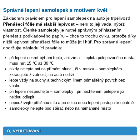
Správné lepení samolepek s motivem květ
Základním pravidlem pro lepení samolepek na auto je trpělivost!
Přenášecí fólie má slabší lepivost
– není to její vada, nýbrž
vlastnost. Členité samolepky je nutné správným přihlazením
přenést z podkladového papíru – chce to trochu cviku, protože díky
nižší lepivosti přenášecí fólie to může jít i hůř. Pro správné lepení
dodržujte následující pravidla:
při lepení nesmí být ani teplo, ani zima – teplota polepovaného místa
musí mít 15 °C až 30 °C
nikdy nelepte ani na přímém slunci, či v mrazu – samolepkám
zkracujete životnost, na autě nedrží
lepte vždy na suchý a technickým lihem odmaštěný povrch bez
vosku
při lepení nespěchejte – samolepky i při nechtěném přilepení již
nejdou odlepit
nepoužívejte přílišnou sílu a po celou dobu lepení postupujte opatrně
samolepky nelepte pod stěrač nebo na namáhané místo