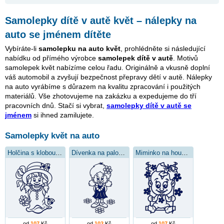
Samolepky dítě v autě květ – nálepky na
auto se jménem dítěte
Vybíráte-li
samolepku na auto květ
, prohlédněte si následující
nabídku od přímého výrobce
samolepek dítě v autě
. Motivů
samolepek květ nabízíme celou řadu. Originálně a vkusně doplní
váš automobil a zvyšují bezpečnost přepravy dětí v autě. Nálepky
na auto vyrábíme s důrazem na kvalitu zpracování i použitých
materiálů. Vše zhotovujeme na zakázku a expedujeme do tří
pracovních dnů. Stačí si vybrat,
samolepky dítě v autě se
jménem
si ihned zamilujete.
Samolepky květ na auto
Holčina s kloboučkem
Dívenka na paloučku
Miminko na houpačce
od
107
Kč
od
102
Kč
od
107
Kč