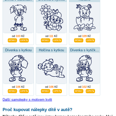
od
103
Kč
od
111
Kč
od
109
Kč
Dívenka s kytkou
Holčina s kytkou
Dívenka s kytičkou
od
106
Kč
od
106
Kč
od
102
Kč
Další samolepky s motivem květ
Proč kupovat nálepky dítě v autě?