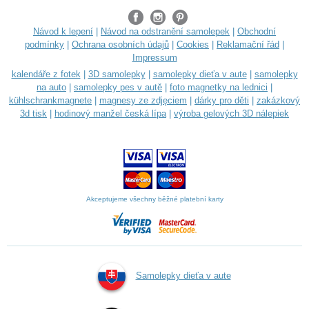
Návod k lepení
|
Návod na odstranění samolepek
|
Obchodní
podmínky
|
Ochrana osobních údajů
|
Cookies
|
Reklamační řád
|
Impressum
kalendáře z fotek
|
3D samolepky
|
samolepky dieťa v aute
|
samolepky
na auto
|
samolepky pes v autě
|
foto magnetky na lednici
|
kühlschrankmagnete
|
magnesy ze zdjęciem
|
dárky pro děti
|
zakázkový
3d tisk
|
hodinový manžel česká lípa
|
výroba gelových 3D nálepiek
Akceptujeme všechny běžné platební karty
Samolepky dieťa v aute