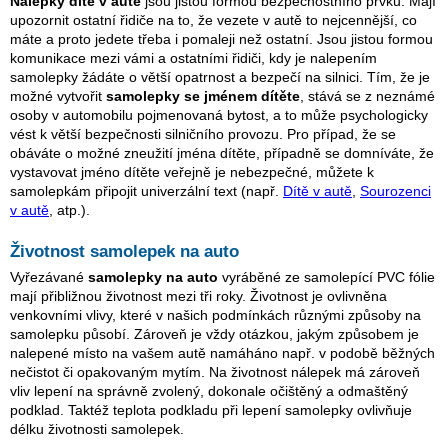
Nálepky dítě v autě
jsou jistou formou bezpečnostního prvku. Mají
upozornit ostatní řidiče na to, že vezete v autě to nejcennější, co
máte a proto jedete třeba i pomaleji než ostatní. Jsou jistou formou
komunikace mezi vámi a ostatními řidiči, kdy je nalepením
samolepky žádáte o větší opatrnost a bezpečí na silnici. Tím, že je
možné vytvořit
samolepky se jménem dítěte
, stává se z neznámé
osoby v automobilu pojmenovaná bytost, a to může psychologicky
vést k větší bezpečnosti silničního provozu. Pro případ, že se
obáváte o možné zneužití jména dítěte, případně se domníváte, že
vystavovat jméno dítěte veřejně je nebezpečné, můžete k
samolepkám připojit univerzální text (např.
Dítě v autě
,
Sourozenci
v autě
, atp.).
Životnost samolepek na auto
Vyřezávané
samolepky na auto
vyráběné ze samolepící PVC fólie
mají přibližnou životnost mezi tři roky. Životnost je ovlivněna
venkovními vlivy, které v našich podmínkách různými způsoby na
samolepku působí. Zároveň je vždy otázkou, jakým způsobem je
nalepené místo na vašem autě namáháno např. v podobě běžných
nečistot či opakovaným mytím. Na životnost nálepek má zároveň
vliv lepení na správně zvolený, dokonale očištěný a odmaštěný
podklad. Taktéž teplota podkladu při lepení samolepky ovlivňuje
délku životnosti samolepek.