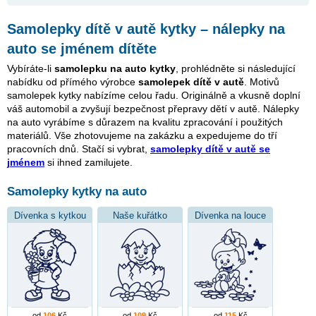
Samolepky dítě v autě kytky – nálepky na
auto se jménem dítěte
Vybíráte-li
samolepku na auto kytky
, prohlédněte si následující
nabídku od přímého výrobce
samolepek dítě v autě
. Motivů
samolepek kytky nabízíme celou řadu. Originálně a vkusně doplní
váš automobil a zvyšují bezpečnost přepravy dětí v autě. Nálepky
na auto vyrábíme s důrazem na kvalitu zpracování i použitých
materiálů. Vše zhotovujeme na zakázku a expedujeme do tří
pracovních dnů. Stačí si vybrat,
samolepky dítě v autě se
jménem
si ihned zamilujete.
Samolepky kytky na auto
Dívenka s kytkou
Naše kuřátko
Dívenka na louce
od
106
Kč
od
109
Kč
od
115
Kč