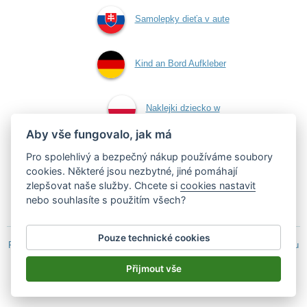
Samolepky dieťa v aute
Kind an Bord Aufkleber
Naklejki dziecko w
Aby vše fungovalo, jak má
aucie
Pro spolehlivý a bezpečný nákup používáme soubory
cookies. Některé jsou nezbytné, jiné pomáhají
zlepšovat naše služby. Chcete si
cookies nastavit
Samolepky dítě v autě
nebo souhlasíte s použitím všech?
Pouze technické cookies
Podle zákona o evidenci tržeb je prodávající povinen vystavit kupujícímu
účtenku.
Přijmout vše
Zároveň je povinen zaevidovat přijatou tržbu u správce daně on-line; v
případě technického výpadku pak nejpozději do 48 hodin.