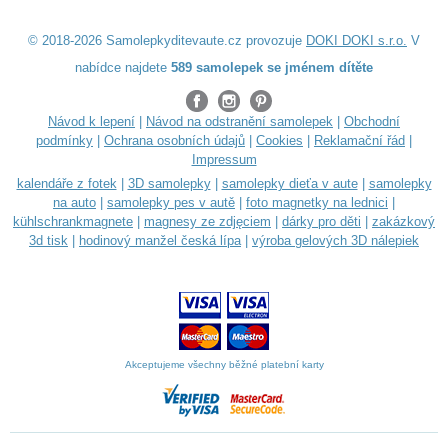
© 2018-2026 Samolepkyditevaute.cz provozuje
DOKI DOKI s.r.o.
V
nabídce najdete
589 samolepek se jménem dítěte
Návod k lepení
|
Návod na odstranění samolepek
|
Obchodní
podmínky
|
Ochrana osobních údajů
|
Cookies
|
Reklamační řád
|
Impressum
kalendáře z fotek
|
3D samolepky
|
samolepky dieťa v aute
|
samolepky
na auto
|
samolepky pes v autě
|
foto magnetky na lednici
|
kühlschrankmagnete
|
magnesy ze zdjęciem
|
dárky pro děti
|
zakázkový
3d tisk
|
hodinový manžel česká lípa
|
výroba gelových 3D nálepiek
Akceptujeme všechny běžné platební karty