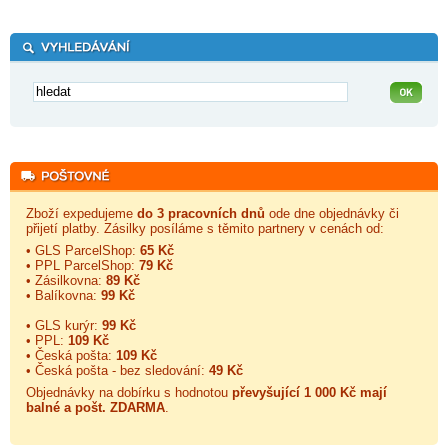
Zboží expedujeme
do 3 pracovních dnů
ode dne objednávky či
přijetí platby. Zásilky posíláme s těmito partnery v cenách od:
• GLS ParcelShop:
65 Kč
• PPL ParcelShop:
79 Kč
• Zásilkovna:
89 Kč
• Balíkovna:
99 Kč
• GLS kurýr:
99 Kč
• PPL:
109 Kč
• Česká pošta:
109 Kč
• Česká pošta - bez sledování:
49 Kč
Objednávky na dobírku s hodnotou
převyšující 1 000 Kč mají
balné a
pošt. ZDARMA
.