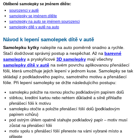
Oblíbené samolepky se jménem dítěte:
sourozenci v autě
samolepky se jménem dítěte
samolepky na auto se jménem sourozenci
samolepky dítě v autě na auto
Návod k lepení samolepek dítě v autě
Samolepku kytky
nalepíte na auto poměrně snadno a rychle.
Stačí dodržovat správný postup a nespěchat. Až na
barevné
samolepky
a pryskyřicové
3D samolepky
mají všechny
samolepky dítě v autě
na svém povrchu aplikovanou přenášecí
fólii, která umožňuje jejich lepení v jednom kuse. Samolepky se tak
skládají z podkladového papíru, samotného motivu a přenášecí
fólie. Při lepení samolepky se držte následujícího postupu:
samolepku položte na rovnou plochu podkladovým papírem dolů
stěrkou, kreditní kartou nebo nehtem důkladně a silně přihlaďte
přenášecí fólii k motivu
samolepku otočte a položte přenášecí fólií dolů (podkladovým
papírem vzhůru)
pod ostrým úhlem opatrně stahujte podkladový papír – motiv musí
zůstat na přenášecí fólii
motiv spolu s přenášecí fólií přeneste na vámi vybrané místo a
přilepte