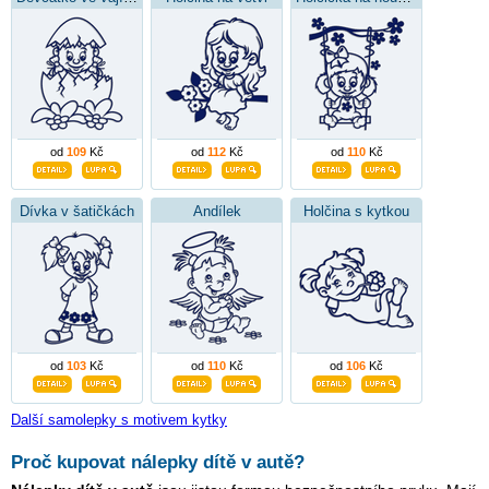
od
109
Kč
od
112
Kč
od
110
Kč
Dívka v šatičkách
Andílek
Holčina s kytkou
od
103
Kč
od
110
Kč
od
106
Kč
Další samolepky s motivem kytky
Proč kupovat nálepky dítě v autě?