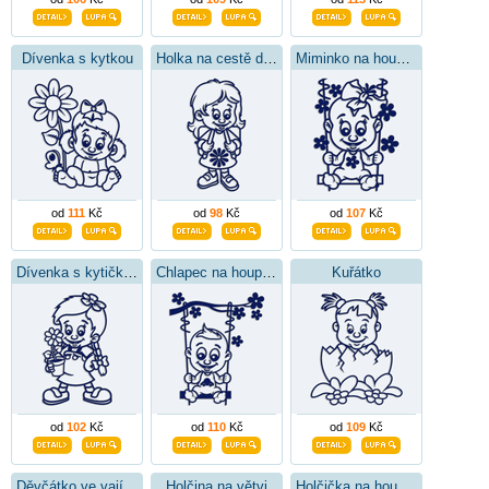
Dívenka s kytkou
Holka na cestě do školy
Miminko na houpačce
od
111
Kč
od
98
Kč
od
107
Kč
Dívenka s kytičkou
Chlapec na houpačce
Kuřátko
od
102
Kč
od
110
Kč
od
109
Kč
Děvčátko ve vajíčku
Holčina na větvi
Holčička na houpačce