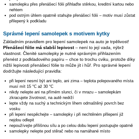
samolepku přes přenášecí fólii přihlaďte stěrkou, kreditní kartou nebo
nehtem
pod ostrým úhlem opatrně stahujte přenášecí fólii – motiv musí zůstat
přilepený k podkladu
Správné lepení samolepek s motivem kytky
Základním pravidlem pro lepení samolepek na auto je trpělivost!
Přenášecí fólie má slabší lepivost
– není to její vada, nýbrž
vlastnost. Členité samolepky je nutné správným přihlazením
přenést z podkladového papíru – chce to trochu cviku, protože díky
nižší lepivosti přenášecí fólie to může jít i hůř. Pro správné lepení
dodržujte následující pravidla:
při lepení nesmí být ani teplo, ani zima – teplota polepovaného místa
musí mít 15 °C až 30 °C
nikdy nelepte ani na přímém slunci, či v mrazu – samolepkám
zkracujete životnost, na autě nedrží
lepte vždy na suchý a technickým lihem odmaštěný povrch bez
vosku
při lepení nespěchejte – samolepky i při nechtěném přilepení již
nejdou odlepit
nepoužívejte přílišnou sílu a po celou dobu lepení postupujte opatrně
samolepky nelepte pod stěrač nebo na namáhané místo