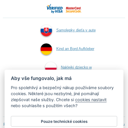
Samolepky dieťa v aute
Kind an Bord Aufkleber
Naklejki dziecko w
Aby vše fungovalo, jak má
aucie
Pro spolehlivý a bezpečný nákup používáme soubory
cookies. Některé jsou nezbytné, jiné pomáhají
zlepšovat naše služby. Chcete si
cookies nastavit
Samolepky dítě v autě
nebo souhlasíte s použitím všech?
Pouze technické cookies
Podle zákona o evidenci tržeb je prodávající povinen vystavit kupujícímu