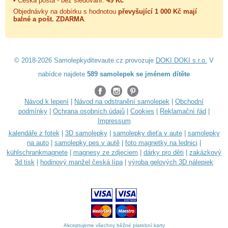
• Česká pošta - bez sledování:
49 Kč
Objednávky na dobírku s hodnotou
převyšující 1 000 Kč mají
balné a
pošt. ZDARMA
.
© 2018-2026 Samolepkyditevaute.cz provozuje
DOKI DOKI s.r.o.
V
nabídce najdete
589 samolepek se jménem dítěte
Návod k lepení
|
Návod na odstranění samolepek
|
Obchodní
podmínky
|
Ochrana osobních údajů
|
Cookies
|
Reklamační řád
|
Impressum
kalendáře z fotek
|
3D samolepky
|
samolepky dieťa v aute
|
samolepky
na auto
|
samolepky pes v autě
|
foto magnetky na lednici
|
kühlschrankmagnete
|
magnesy ze zdjęciem
|
dárky pro děti
|
zakázkový
3d tisk
|
hodinový manžel česká lípa
|
výroba gelových 3D nálepiek
Akceptujeme všechny běžné platební karty