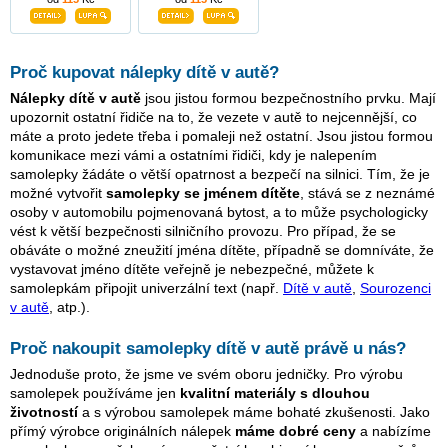
Proč kupovat nálepky dítě v autě?
Nálepky dítě v autě
jsou jistou formou bezpečnostního prvku. Mají
upozornit ostatní řidiče na to, že vezete v autě to nejcennější, co
máte a proto jedete třeba i pomaleji než ostatní. Jsou jistou formou
komunikace mezi vámi a ostatními řidiči, kdy je nalepením
samolepky žádáte o větší opatrnost a bezpečí na silnici. Tím, že je
možné vytvořit
samolepky se jménem dítěte
, stává se z neznámé
osoby v automobilu pojmenovaná bytost, a to může psychologicky
vést k větší bezpečnosti silničního provozu. Pro případ, že se
obáváte o možné zneužití jména dítěte, případně se domníváte, že
vystavovat jméno dítěte veřejně je nebezpečné, můžete k
samolepkám připojit univerzální text (např.
Dítě v autě
,
Sourozenci
v autě
, atp.).
Proč nakoupit samolepky dítě v autě právě u nás?
Jednoduše proto, že jsme ve svém oboru jedničky. Pro výrobu
samolepek používáme jen
kvalitní materiály s dlouhou
životností
a s výrobou samolepek máme bohaté zkušenosti. Jako
přímý výrobce originálních nálepek
máme dobré ceny
a nabízíme