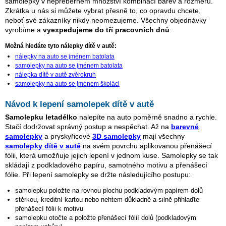
samolepky v nepřeberném množství kombinací barev a rozměrů.
Zkrátka u nás si můžete vybrat přesně to, co opravdu chcete,
neboť své zákazníky nikdy neomezujeme. Všechny objednávky
vyrobíme a
vyexpedujeme do tří pracovních dnů
.
Možná hledáte tyto nálepky dítě v autě:
nálepky na auto se jménem batolata
samolepky na auto se jménem batolata
nálepka dítě v autě zvěrokruh
samolepky na auto se jménem školáci
Návod k lepení samolepek dítě v autě
Samolepku letadélko
nalepíte na auto poměrně snadno a rychle.
Stačí dodržovat správný postup a nespěchat. Až na
barevné
samolepky
a pryskyřicové
3D samolepky
mají všechny
samolepky dítě v autě
na svém povrchu aplikovanou přenášecí
fólii, která umožňuje jejich lepení v jednom kuse. Samolepky se tak
skládají z podkladového papíru, samotného motivu a přenášecí
fólie. Při lepení samolepky se držte následujícího postupu:
samolepku položte na rovnou plochu podkladovým papírem dolů
stěrkou, kreditní kartou nebo nehtem důkladně a silně přihlaďte
přenášecí fólii k motivu
samolepku otočte a položte přenášecí fólií dolů (podkladovým