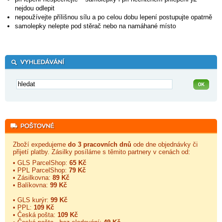
nejdou odlepit
nepoužívejte přílišnou sílu a po celou dobu lepení postupujte opatrně
samolepky nelepte pod stěrač nebo na namáhané místo
Zboží expedujeme
do 3 pracovních dnů
ode dne objednávky či
přijetí platby. Zásilky posíláme s těmito partnery v cenách od:
• GLS ParcelShop:
65 Kč
• PPL ParcelShop:
79 Kč
• Zásilkovna:
89 Kč
• Balíkovna:
99 Kč
• GLS kurýr:
99 Kč
• PPL:
109 Kč
• Česká pošta:
109 Kč