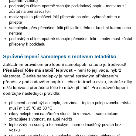
papírem vzhůru)
pod ostrým úhlem opatrně stahujte podkladový papír – motiv musí
zůstat na přenášecí fólii
motiv spolu s přenášecí fólií přeneste na vámi vybrané místo a
přilepte
samolepku přes přenášecí fólii přihlaďte stěrkou, kreditní kartou nebo
nehtem
pod ostrým úhlem opatrně stahujte přenášecí fólii – motiv musí zůstat
přilepený k podkladu
Správné lepení samolepek s motivem letadélko
Základním pravidlem pro lepení samolepek na auto je trpělivost!
Přenášecí fólie má slabší lepivost
– není to její vada, nýbrž
vlastnost. Členité samolepky je nutné správným přihlazením
přenést z podkladového papíru – chce to trochu cviku, protože díky
nižší lepivosti přenášecí fólie to může jít i hůř. Pro správné lepení
dodržujte následující pravidla:
při lepení nesmí být ani teplo, ani zima – teplota polepovaného místa
musí mít 15 °C až 30 °C
nikdy nelepte ani na přímém slunci, či v mrazu – samolepkám
zkracujete životnost, na autě nedrží
lepte vždy na suchý a technickým lihem odmaštěný povrch bez
vosku
při lepení nespěchejte – samolepky i při nechtěném přilepení již