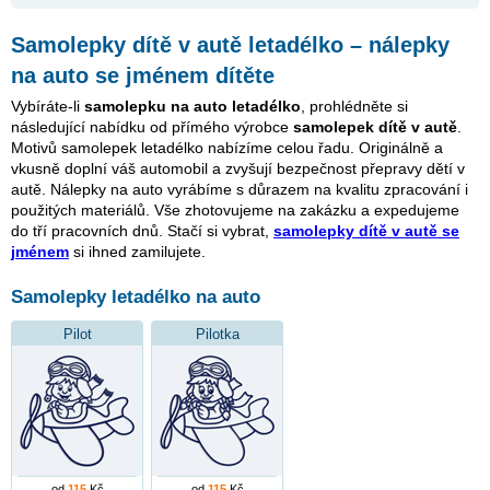
Samolepky dítě v autě letadélko – nálepky
na auto se jménem dítěte
Vybíráte-li
samolepku na auto letadélko
, prohlédněte si
následující nabídku od přímého výrobce
samolepek dítě v autě
.
Motivů samolepek letadélko nabízíme celou řadu. Originálně a
vkusně doplní váš automobil a zvyšují bezpečnost přepravy dětí v
autě. Nálepky na auto vyrábíme s důrazem na kvalitu zpracování i
použitých materiálů. Vše zhotovujeme na zakázku a expedujeme
do tří pracovních dnů. Stačí si vybrat,
samolepky dítě v autě se
jménem
si ihned zamilujete.
Samolepky letadélko na auto
Pilot
Pilotka
od
115
Kč
od
115
Kč