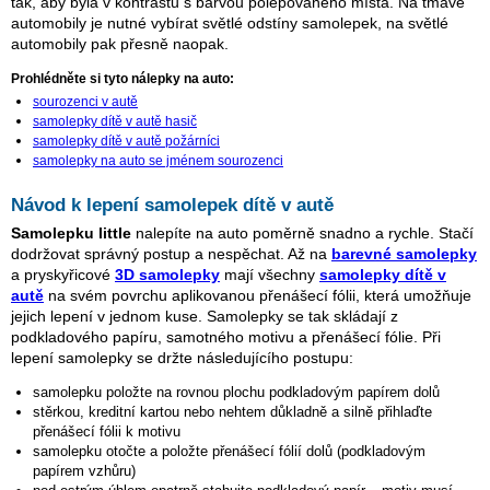
tak, aby byla v kontrastu s barvou polepovaného místa. Na tmavé
automobily je nutné vybírat světlé odstíny samolepek, na světlé
automobily pak přesně naopak.
Prohlédněte si tyto nálepky na auto:
sourozenci v autě
samolepky dítě v autě hasič
samolepky dítě v autě požárníci
samolepky na auto se jménem sourozenci
Návod k lepení samolepek dítě v autě
Samolepku little
nalepíte na auto poměrně snadno a rychle. Stačí
dodržovat správný postup a nespěchat. Až na
barevné samolepky
a pryskyřicové
3D samolepky
mají všechny
samolepky dítě v
autě
na svém povrchu aplikovanou přenášecí fólii, která umožňuje
jejich lepení v jednom kuse. Samolepky se tak skládají z
podkladového papíru, samotného motivu a přenášecí fólie. Při
lepení samolepky se držte následujícího postupu:
samolepku položte na rovnou plochu podkladovým papírem dolů
stěrkou, kreditní kartou nebo nehtem důkladně a silně přihlaďte
přenášecí fólii k motivu
samolepku otočte a položte přenášecí fólií dolů (podkladovým
papírem vzhůru)