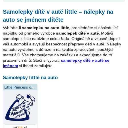
Samolepky dítě v autě little – nálepky na
auto se jménem dítěte
Vybíráte-li
samolepku na auto little
, prohlédněte si následující
nabídku od přímého výrobce
samolepek dítě v autě
. Motivů
samolepek little nabízíme celou řadu. Originálně a vkusně doplní
váš automobil a zvyšují bezpečnost přepravy dětí v autě. Nálepky
na auto vyrábíme s důrazem na kvalitu zpracování i použitých
materiálů. Vše zhotovujeme na zakázku a expedujeme do tří
pracovních dnů. Stačí si vybrat,
samolepky dítě v autě se
jménem
si ihned zamilujete.
Samolepky little na auto
Little Princess on Board
od
113
Kč