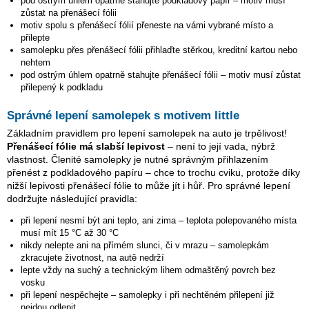
pod ostrým úhlem opatrně stahujte podkladový papír – motiv musí
zůstat na přenášecí fólii
motiv spolu s přenášecí fólií přeneste na vámi vybrané místo a
přilepte
samolepku přes přenášecí fólii přihlaďte stěrkou, kreditní kartou nebo
nehtem
pod ostrým úhlem opatrně stahujte přenášecí fólii – motiv musí zůstat
přilepený k podkladu
Správné lepení samolepek s motivem little
Základním pravidlem pro lepení samolepek na auto je trpělivost!
Přenášecí fólie má slabší lepivost
– není to její vada, nýbrž
vlastnost. Členité samolepky je nutné správným přihlazením
přenést z podkladového papíru – chce to trochu cviku, protože díky
nižší lepivosti přenášecí fólie to může jít i hůř. Pro správné lepení
dodržujte následující pravidla:
při lepení nesmí být ani teplo, ani zima – teplota polepovaného místa
musí mít 15 °C až 30 °C
nikdy nelepte ani na přímém slunci, či v mrazu – samolepkám
zkracujete životnost, na autě nedrží
lepte vždy na suchý a technickým lihem odmaštěný povrch bez
vosku
při lepení nespěchejte – samolepky i při nechtěném přilepení již
nejdou odlepit