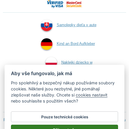
Samolepky dieťa v aute
Kind an Bord Aufkleber
Naklejki dziecko w
Aby vše fungovalo, jak má
aucie
Pro spolehlivý a bezpečný nákup používáme soubory
cookies. Některé jsou nezbytné, jiné pomáhají
zlepšovat naše služby. Chcete si
cookies nastavit
Samolepky dítě v autě
nebo souhlasíte s použitím všech?
Pouze technické cookies
Podle zákona o evidenci tržeb je prodávající povinen vystavit kupujícímu
účtenku.