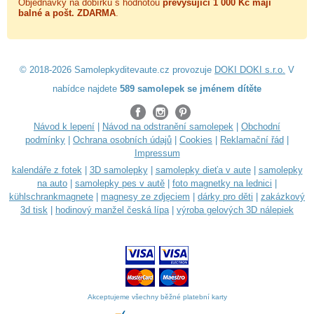
Objednávky na dobírku s hodnotou
převyšující 1 000 Kč mají
balné a
pošt. ZDARMA
.
© 2018-2026 Samolepkyditevaute.cz provozuje
DOKI DOKI s.r.o.
V
nabídce najdete
589 samolepek se jménem dítěte
Návod k lepení
|
Návod na odstranění samolepek
|
Obchodní
podmínky
|
Ochrana osobních údajů
|
Cookies
|
Reklamační řád
|
Impressum
kalendáře z fotek
|
3D samolepky
|
samolepky dieťa v aute
|
samolepky
na auto
|
samolepky pes v autě
|
foto magnetky na lednici
|
kühlschrankmagnete
|
magnesy ze zdjęciem
|
dárky pro děti
|
zakázkový
3d tisk
|
hodinový manžel česká lípa
|
výroba gelových 3D nálepiek
Akceptujeme všechny běžné platební karty