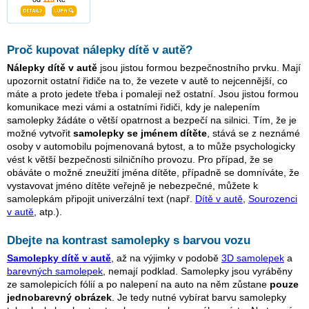
Proč kupovat nálepky dítě v autě?
Nálepky dítě v autě
jsou jistou formou bezpečnostního prvku. Mají
upozornit ostatní řidiče na to, že vezete v autě to nejcennější, co
máte a proto jedete třeba i pomaleji než ostatní. Jsou jistou formou
komunikace mezi vámi a ostatními řidiči, kdy je nalepením
samolepky žádáte o větší opatrnost a bezpečí na silnici. Tím, že je
možné vytvořit
samolepky se jménem dítěte
, stává se z neznámé
osoby v automobilu pojmenovaná bytost, a to může psychologicky
vést k větší bezpečnosti silničního provozu. Pro případ, že se
obáváte o možné zneužití jména dítěte, případně se domníváte, že
vystavovat jméno dítěte veřejně je nebezpečné, můžete k
samolepkám připojit univerzální text (např.
Dítě v autě
,
Sourozenci
v autě
, atp.).
Dbejte na kontrast samolepky s barvou vozu
Samolepky dítě v autě
, až na výjimky v podobě
3D samolepek
a
barevných samolepek
, nemají podklad. Samolepky jsou vyráběny
ze samolepicích fólií a po nalepení na auto na něm zůstane
pouze
jednobarevný obrázek
. Je tedy nutné vybírat barvu samolepky