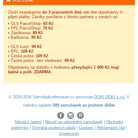
Zboží expedujeme
do 3 pracovních dnů
ode dne objednávky či
přijetí platby. Zásilky posíláme s těmito partnery v cenách od:
• GLS ParcelShop:
65 Kč
• PPL ParcelShop:
79 Kč
• Zásilkovna:
89 Kč
• Balíkovna:
99 Kč
• GLS kurýr:
99 Kč
• PPL:
109 Kč
• Česká pošta:
109 Kč
• Česká pošta - bez sledování:
49 Kč
Objednávky na dobírku s hodnotou
převyšující 1 000 Kč mají
balné a
pošt. ZDARMA
.
© 2018-2026 Samolepkyditevaute.cz provozuje
DOKI DOKI s.r.o.
V
nabídce najdete
589 samolepek se jménem dítěte
Návod k lepení
|
Návod na odstranění samolepek
|
Obchodní
podmínky
|
Ochrana osobních údajů
|
Cookies
|
Reklamační řád
|
Impressum