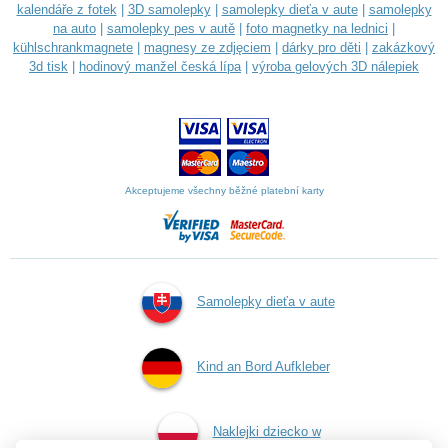
kalendáře z fotek
|
3D samolepky
|
samolepky dieťa v aute
|
samolepky
na auto
|
samolepky pes v autě
|
foto magnetky na lednici
|
kühlschrankmagnete
|
magnesy ze zdjęciem
|
dárky pro děti
|
zakázkový
3d tisk
|
hodinový manžel česká lípa
|
výroba gelových 3D nálepiek
Akceptujeme všechny běžné platební karty
Samolepky dieťa v aute
Kind an Bord Aufkleber
Naklejki dziecko w