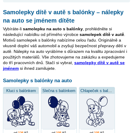
Samolepky dítě v autě s balónky – nálepky
na auto se jménem dítěte
Vybíráte-li
samolepku na auto s balónky
, prohlédněte si
následující nabídku od přímého výrobce
samolepek dítě v autě
.
Motivů samolepek s balónky nabízíme celou řadu. Originálně a
vkusně doplní váš automobil a zvyšují bezpečnost přepravy dětí v
autě. Nálepky na auto vyrábíme s důrazem na kvalitu zpracování i
použitých materiálů. Vše zhotovujeme na zakázku a expedujeme
do tří pracovních dnů. Stačí si vybrat,
samolepky dítě v autě se
jménem
si ihned zamilujete.
Samolepky s balónky na auto
Kluci s balónkem
Slečna s balónkem
Chlapeček s balónkem
od
126
Kč
od
105
Kč
od
105
Kč