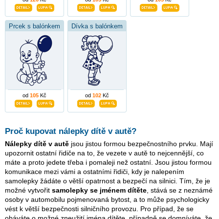
Prcek s balónkem
Dívka s balónkem
od
105
Kč
od
102
Kč
Proč kupovat nálepky dítě v autě?
Nálepky dítě v autě
jsou jistou formou bezpečnostního prvku. Mají
upozornit ostatní řidiče na to, že vezete v autě to nejcennější, co
máte a proto jedete třeba i pomaleji než ostatní. Jsou jistou formou
komunikace mezi vámi a ostatními řidiči, kdy je nalepením
samolepky žádáte o větší opatrnost a bezpečí na silnici. Tím, že je
možné vytvořit
samolepky se jménem dítěte
, stává se z neznámé
osoby v automobilu pojmenovaná bytost, a to může psychologicky
vést k větší bezpečnosti silničního provozu. Pro případ, že se
obáváte o možné zneužití jména dítěte, případně se domníváte, že