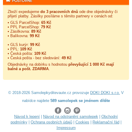
Zboží expedujeme
do 3 pracovních dnů
ode dne objednávky či
přijetí platby. Zásilky posíláme s těmito partnery v cenách od:
• GLS ParcelShop:
65 Kč
• PPL ParcelShop:
79 Kč
• Zásilkovna:
89 Kč
• Balíkovna:
99 Kč
• GLS kurýr:
99 Kč
• PPL:
109 Kč
• Česká pošta:
109 Kč
• Česká pošta - bez sledování:
49 Kč
Objednávky na dobírku s hodnotou
převyšující 1 000 Kč mají
balné a
pošt. ZDARMA
.
© 2018-2026 Samolepkyditevaute.cz provozuje
DOKI DOKI s.r.o.
V
nabídce najdete
589 samolepek se jménem dítěte
Návod k lepení
|
Návod na odstranění samolepek
|
Obchodní
podmínky
|
Ochrana osobních údajů
|
Cookies
|
Reklamační řád
|
Impressum