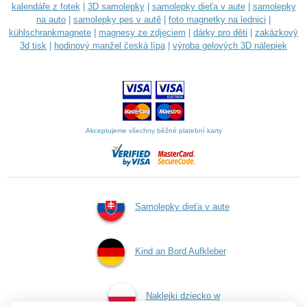
kalendáře z fotek
|
3D samolepky
|
samolepky dieťa v aute
|
samolepky
na auto
|
samolepky pes v autě
|
foto magnetky na lednici
|
kühlschrankmagnete
|
magnesy ze zdjęciem
|
dárky pro děti
|
zakázkový
3d tisk
|
hodinový manžel česká lípa
|
výroba gelových 3D nálepiek
Akceptujeme všechny běžné platební karty
Samolepky dieťa v aute
Kind an Bord Aufkleber
Naklejki dziecko w