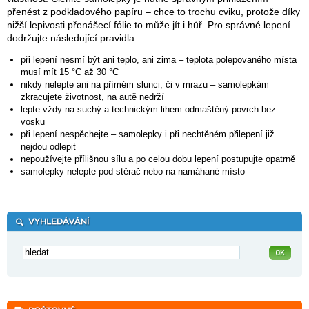
přenést z podkladového papíru – chce to trochu cviku, protože díky
nižší lepivosti přenášecí fólie to může jít i hůř. Pro správné lepení
dodržujte následující pravidla:
při lepení nesmí být ani teplo, ani zima – teplota polepovaného místa
musí mít 15 °C až 30 °C
nikdy nelepte ani na přímém slunci, či v mrazu – samolepkám
zkracujete životnost, na autě nedrží
lepte vždy na suchý a technickým lihem odmaštěný povrch bez
vosku
při lepení nespěchejte – samolepky i při nechtěném přilepení již
nejdou odlepit
nepoužívejte přílišnou sílu a po celou dobu lepení postupujte opatrně
samolepky nelepte pod stěrač nebo na namáhané místo