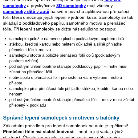
samolepky
a pryskyřicové
3D samolepky
mají všechny
samolepky dítě v autě
na svém povrchu aplikovanou přenášecí
fólii, která umožňuje jejich lepení v jednom kuse. Samolepky se tak
skládají z podkladového papíru, samotného motivu a přenášecí
fólie. Při lepení samolepky se držte následujícího postupu:
samolepku položte na rovnou plochu podkladovým papírem dolů
stěrkou, kreditní kartou nebo nehtem důkladně a silně přihlaďte
přenášecí fólii k motivu
samolepku otočte a položte přenášecí fólií dolů (podkladovým
papírem vzhůru)
pod ostrým úhlem opatrně stahujte podkladový papír – motiv musí
zůstat na přenášecí fólii
motiv spolu s přenášecí fólií přeneste na vámi vybrané místo a
přilepte
samolepku přes přenášecí fólii přihlaďte stěrkou, kreditní kartou nebo
nehtem
pod ostrým úhlem opatrně stahujte přenášecí fólii – motiv musí zůstat
přilepený k podkladu
Správné lepení samolepek s motivem s balónky
Základním pravidlem pro lepení samolepek na auto je trpělivost!
Přenášecí fólie má slabší lepivost
– není to její vada, nýbrž
vlastnost. Členité samolepky je nutné správným přihlazením