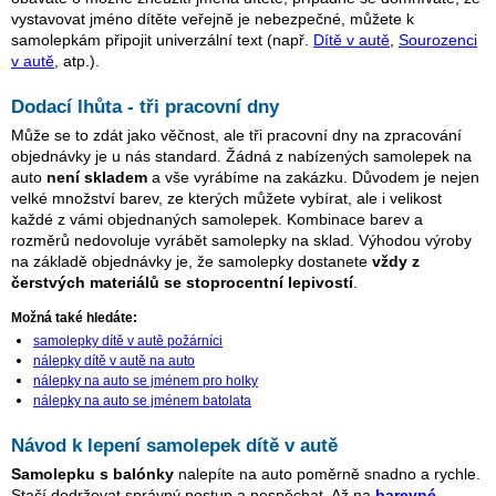
vystavovat jméno dítěte veřejně je nebezpečné, můžete k
samolepkám připojit univerzální text (např.
Dítě v autě
,
Sourozenci
v autě
, atp.).
Dodací lhůta - tři pracovní dny
Může se to zdát jako věčnost, ale tři pracovní dny na zpracování
objednávky je u nás standard. Žádná z nabízených samolepek na
auto
není skladem
a vše vyrábíme na zakázku. Důvodem je nejen
velké množství barev, ze kterých můžete vybírat, ale i velikost
každé z vámi objednaných samolepek. Kombinace barev a
rozměrů nedovoluje vyrábět samolepky na sklad. Výhodou výroby
na základě objednávky je, že samolepky dostanete
vždy z
čerstvých materiálů se stoprocentní lepivostí
.
Možná také hledáte:
samolepky dítě v autě požárníci
nálepky dítě v autě na auto
nálepky na auto se jménem pro holky
nálepky na auto se jménem batolata
Návod k lepení samolepek dítě v autě
Samolepku s balónky
nalepíte na auto poměrně snadno a rychle.
Stačí dodržovat správný postup a nespěchat. Až na
barevné