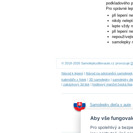
podkladového pap
Pro správné lep
při lepení n
nikdy nelept
lepte vždy 
při lepení n
nepoužívejte
samolepky n
© 2018-2026 Samolepkyditevaute.cz provozuje
D
Návod k lepení
|
Návod na odstranění samolepek
kalendáře z fotek
|
3D samolepky
|
samolepky die
|
zakázkový 3d tisk
|
hodinový manžel česká lípa
Samolepky dieťa v aute
Aby vše fungoval
Pro spolehlivý a bez