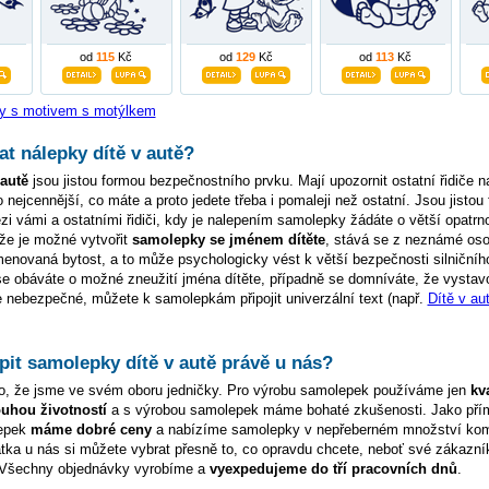
od
115
Kč
od
129
Kč
od
113
Kč
y s motivem s motýlkem
t nálepky dítě v autě?
 autě
jsou jistou formou bezpečnostního prvku. Mají upozornit ostatní řidiče na
o nejcennější, co máte a proto jedete třeba i pomaleji než ostatní. Jsou jistou
 vámi a ostatními řidiči, kdy je nalepením samolepky žádáte o větší opatrn
, že je možné vytvořit
samolepky se jménem dítěte
, stává se z neznámé os
enovaná bytost, a to může psychologicky vést k větší bezpečnosti silničníh
se obáváte o možné zneužití jména dítěte, případně se domníváte, že vystav
je nebezpečné, můžete k samolepkám připojit univerzální text (např.
Dítě v au
it samolepky dítě v autě právě u nás?
o, že jsme ve svém oboru jedničky. Pro výrobu samolepek používáme jen
kva
ouhou životností
a s výrobou samolepek máme bohaté zkušenosti. Jako pří
lepek
máme dobré ceny
a nabízíme samolepky v nepřeberném množství kom
tka u nás si můžete vybrat přesně to, co opravdu chcete, neboť své zákazní
Všechny objednávky vyrobíme a
vyexpedujeme do tří pracovních dnů
.