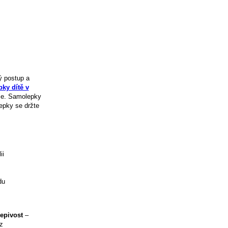
ý postup a
ky dítě v
use. Samolepky
epky se držte
ii
du
lepivost
–
z