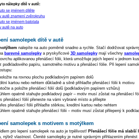
to nálepky dítě v autě:
uto se jménem dítěte
 v autě znamení zvěrokruhu
uto se jménem batolata
v autě na auto
ení samolepek dítě v autě
motýlkem
nalepíte na auto poměrně snadno a rychle. Stačí dodržovat správn
 na
barevné samolepky
a pryskyřicové
3D samolepky
mají všechny
samolep
vrchu aplikovanou přenášecí fólii, která umožňuje jejich lepení v jednom k
 z podkladového papíru, samotného motivu a přenášecí fólie. Při lepení samol
ostupu:
oložte na rovnou plochu podkladovým papírem dolů
ditní kartou nebo nehtem důkladně a silně přihlaďte přenášecí fólii k motivu
točte a položte přenášecí fólií dolů (podkladovým papírem vzhůru)
hlem opatrně stahujte podkladový papír – motiv musí zůstat na přenášecí fól
s přenášecí fólií přeneste na vámi vybrané místo a přilepte
es přenášecí fólii přihlaďte stěrkou, kreditní kartou nebo nehtem
hlem opatrně stahujte přenášecí fólii – motiv musí zůstat přilepený k podkla
pení samolepek s motivem s motýlkem
dlem pro lepení samolepek na auto je trpělivost!
Přenášecí fólie má slabší 
da, nýbrž vlastnost. Členité samolepky je nutné správným přihlazením přenést 