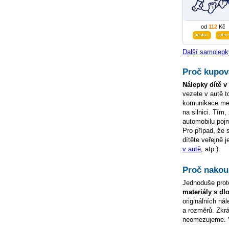
od
112
Kč
Další samolepk
Proč kupova
Nálepky dítě v
vezete v autě t
komunikace mezi
na silnici. Tím
automobilu pojm
Pro případ, že 
dítěte veřejně 
v autě
, atp.).
Proč nakoup
Jednoduše prot
materiály s dl
originálních ná
a rozměrů. Zkrá
neomezujeme. 