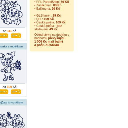
• PPL ParcelShop:
79 Kč
• Zásilkovna:
89 Kč
• Balíkovna:
99 Kč
• GLS kurýr:
99 Kč
• PPL:
109 Kč
• Česká pošta:
109 Kč
• Česká pošta - bez
sledování:
49 Kč
od
111
Kč
Objednávky na dobírku s
hodnotou
převyšující
1 000 Kč mají balné
a
pošt. ZDARMA
.
venka s motýlkem
od
109
Kč
ojčata s motýlkem