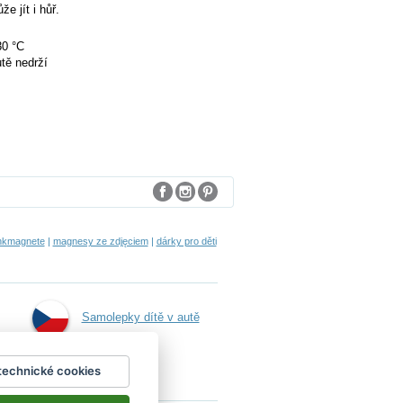
e jít i hůř.
30 °C
tě nedrží
nkmagnete
|
magnesy ze zdjęciem
|
dárky pro děti
Samolepky dítě v autě
technické cookies