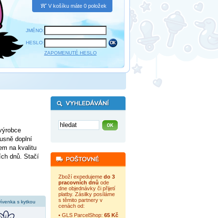
V košíku máte 0 položek
JMÉNO:
HESLO:
ZAPOMENUTÉ HESLO
 výrobce
usně doplní
em na kvalitu
ích dnů. Stačí
Zboží expedujeme
do 3
pracovních dnů
ode
dne objednávky či přijetí
platby. Zásilky posíláme
s těmito partnery v
ívenka s kytkou
cenách od:
• GLS ParcelShop:
65 Kč