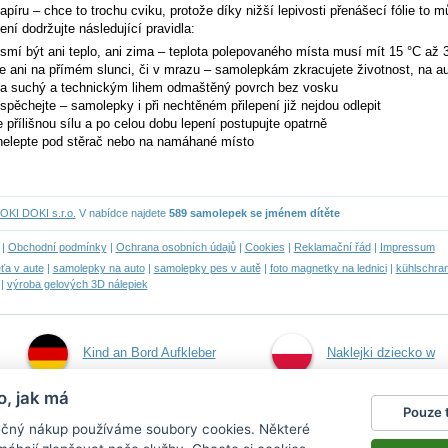
íru – chce to trochu cviku, protože díky nižší lepivosti přenášecí fólie to můž
ení dodržujte následující pravidla:
esmí být ani teplo, ani zima – teplota polepovaného místa musí mít 15 °C až 
e ani na přímém slunci, či v mrazu – samolepkám zkracujete životnost, na au
na suchý a technickým lihem odmaštěný povrch bez vosku
espěchejte – samolepky i při nechtěném přilepení již nejdou odlepit
 přílišnou sílu a po celou dobu lepení postupujte opatrně
elepte pod stěrač nebo na namáhané místo
OKI DOKI s.r.o.
V nabídce najdete
589 samolepek se jménem dítěte
|
Obchodní podmínky
|
Ochrana osobních údajů
|
Cookies
|
Reklamační řád
|
Impressum
ťa v aute
|
samolepky na auto
|
samolepky pes v autě
|
foto magnetky na lednici
|
kühlschra
|
výroba gelových 3D nálepiek
Kind an Bord Aufkleber
Naklejki dziecko w
o, jak má
aucie
Pouze 
pečný nákup používáme soubory cookies. Některé