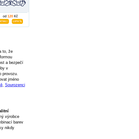
od
120
Kč
 to, že
 formou
ost a bezpečí
oby v
o provozu.
ovat jméno
tě
,
Sourozenci
litní
mý výrobce
binací barev
ky nikdy