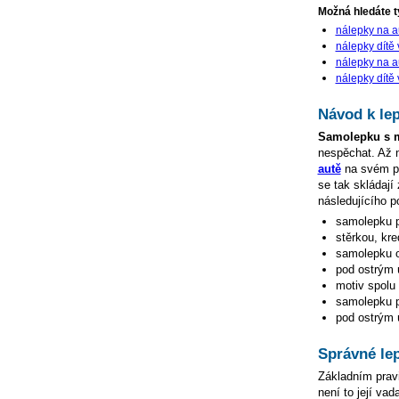
Možná hledáte ty
nálepky na a
nálepky dítě
nálepky na a
nálepky dítě 
Návod k lep
Samolepku s 
nespěchat. Až
autě
na svém po
se tak skládají
následujícího p
samolepku p
stěrkou, kre
samolepku o
pod ostrým ú
motiv spolu 
samolepku př
pod ostrým ú
Správné le
Základním pravi
není to její va