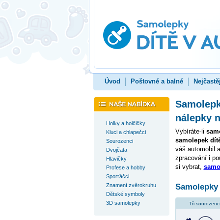
Úvod
Poštovné a balné
Nejčastě
Samolepky
nálepky n
Holky a holčičky
Vybíráte-li
samo
Kluci a chlapečci
samolepek dítě
Sourozenci
váš automobil a
Dvojčata
zpracování i po
Hlavičky
si vybrat,
samol
Profese a hobby
Sporťáčci
Znamení zvěrokruhu
Samolepky 
Dětské symboly
3D samolepky
Tři sourozenc