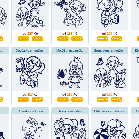
od
127
Kč
od
116
Kč
od
109
Kč
ce
Děvčátko s motýlem
Motýlí princeznička
Sourozenci s motýlem
Dí
od
113
Kč
od
110
Kč
od
160
Kč
em
Dívenka na louce
Sestry s motýlem
Chlapeček s balónem
Dv