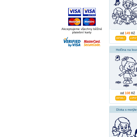
Akceptujeme všechny běžné
platební karty
od
149
Kč
Holčina na lou
od
108
Kč
Dívka s motýl