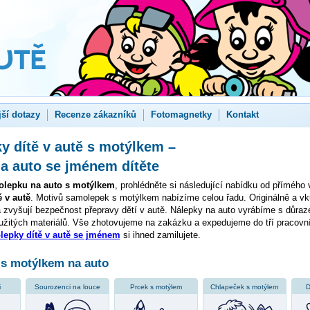
jší dotazy
Recenze zákazníků
Fotomagnetky
Kontakt
 dítě v autě s motýlkem –
a auto se jménem dítěte
lepku na auto s motýlkem
, prohlédněte si následující nabídku od přímého
 v autě
. Motivů samolepek s motýlkem nabízíme celou řadu. Originálně a vk
 zvyšují bezpečnost přepravy dětí v autě. Nálepky na auto vyrábíme s důraz
užitých materiálů. Vše zhotovujeme na zakázku a expedujeme do tří pracovn
epky dítě v autě se jménem
si ihned zamilujete.
s motýlkem na auto
i
Sourozenci na louce
Prcek s motýlem
Chlapeček s motýlem
D