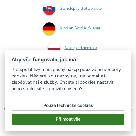
Samolepky dieťa v aute
Kind an Bord Aufkleber
Naklejki dziecko w
Aby vše fungovalo, jak má
aucie
Pro spolehlivý a bezpečný nákup používáme soubory
cookies. Některé jsou nezbytné, jiné pomáhají
zlepšovat naše služby. Chcete si
cookies nastavit
Samolepky dítě v autě
nebo souhlasíte s použitím všech?
Pouze technické cookies
Podle zákona o evidenci tržeb je prodávající povinen vystavit kupujícímu
účtenku.
Přijmout vše
Zároveň je povinen zaevidovat přijatou tržbu u správce daně on-line; v
případě technického výpadku pak nejpozději do 48 hodin.