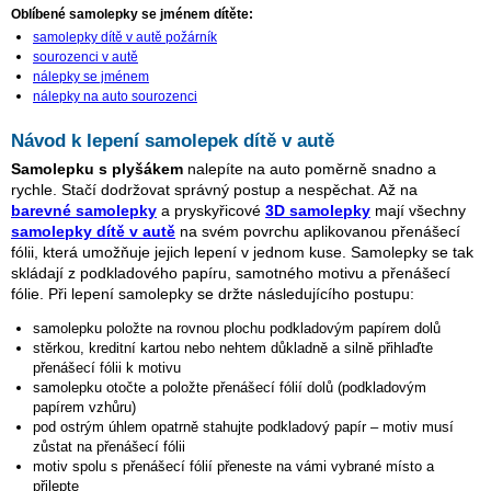
Oblíbené samolepky se jménem dítěte:
samolepky dítě v autě požárník
sourozenci v autě
nálepky se jménem
nálepky na auto sourozenci
Návod k lepení samolepek dítě v autě
Samolepku s plyšákem
nalepíte na auto poměrně snadno a
rychle. Stačí dodržovat správný postup a nespěchat. Až na
barevné samolepky
a pryskyřicové
3D samolepky
mají všechny
samolepky dítě v autě
na svém povrchu aplikovanou přenášecí
fólii, která umožňuje jejich lepení v jednom kuse. Samolepky se tak
skládají z podkladového papíru, samotného motivu a přenášecí
fólie. Při lepení samolepky se držte následujícího postupu:
samolepku položte na rovnou plochu podkladovým papírem dolů
stěrkou, kreditní kartou nebo nehtem důkladně a silně přihlaďte
přenášecí fólii k motivu
samolepku otočte a položte přenášecí fólií dolů (podkladovým
papírem vzhůru)
pod ostrým úhlem opatrně stahujte podkladový papír – motiv musí
zůstat na přenášecí fólii
motiv spolu s přenášecí fólií přeneste na vámi vybrané místo a
přilepte