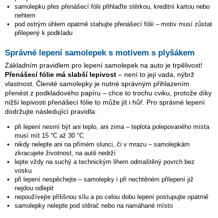
samolepku přes přenášecí fólii přihlaďte stěrkou, kreditní kartou nebo
nehtem
pod ostrým úhlem opatrně stahujte přenášecí fólii – motiv musí zůstat
přilepený k podkladu
Správné lepení samolepek s motivem s plyšákem
Základním pravidlem pro lepení samolepek na auto je trpělivost!
Přenášecí fólie má slabší lepivost
– není to její vada, nýbrž
vlastnost. Členité samolepky je nutné správným přihlazením
přenést z podkladového papíru – chce to trochu cviku, protože díky
nižší lepivosti přenášecí fólie to může jít i hůř. Pro správné lepení
dodržujte následující pravidla:
při lepení nesmí být ani teplo, ani zima – teplota polepovaného místa
musí mít 15 °C až 30 °C
nikdy nelepte ani na přímém slunci, či v mrazu – samolepkám
zkracujete životnost, na autě nedrží
lepte vždy na suchý a technickým lihem odmaštěný povrch bez
vosku
při lepení nespěchejte – samolepky i při nechtěném přilepení již
nejdou odlepit
nepoužívejte přílišnou sílu a po celou dobu lepení postupujte opatrně
samolepky nelepte pod stěrač nebo na namáhané místo