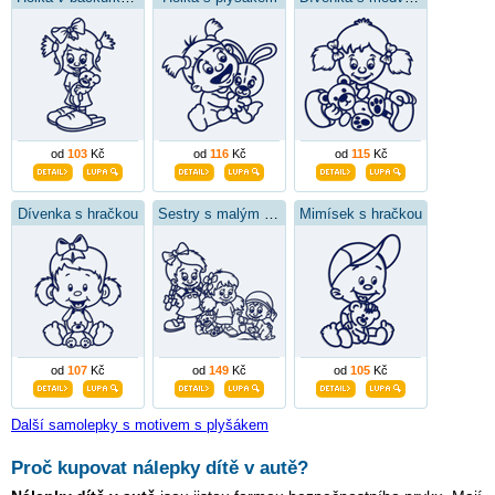
od
103
Kč
od
116
Kč
od
115
Kč
Dívenka s hračkou
Sestry s malým bráškou
Mimísek s hračkou
od
107
Kč
od
149
Kč
od
105
Kč
Další samolepky s motivem s plyšákem
Proč kupovat nálepky dítě v autě?