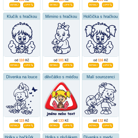
Klučík s hračkou
Mimino s hračkou
Holčička s hračkou
od
110
Kč
od
101
Kč
od
116
Kč
Dívenka na louce
děvčátko s méďou
Malí sourozenci
od
115
Kč
od
133
Kč
od
132
Kč
Holka v bačkůrkách
Holka s plyšákem
Dívenka s medvídkem