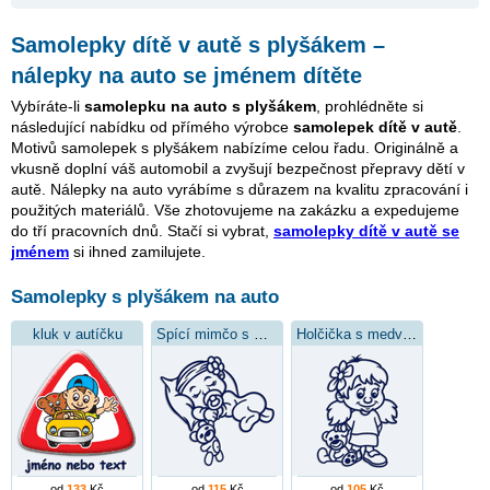
Samolepky dítě v autě s plyšákem –
nálepky na auto se jménem dítěte
Vybíráte-li
samolepku na auto s plyšákem
, prohlédněte si
následující nabídku od přímého výrobce
samolepek dítě v autě
.
Motivů samolepek s plyšákem nabízíme celou řadu. Originálně a
vkusně doplní váš automobil a zvyšují bezpečnost přepravy dětí v
autě. Nálepky na auto vyrábíme s důrazem na kvalitu zpracování i
použitých materiálů. Vše zhotovujeme na zakázku a expedujeme
do tří pracovních dnů. Stačí si vybrat,
samolepky dítě v autě se
jménem
si ihned zamilujete.
Samolepky s plyšákem na auto
kluk v autíčku
Spící mimčo s medvídkem
Holčička s medvídkem
od
133
Kč
od
115
Kč
od
105
Kč