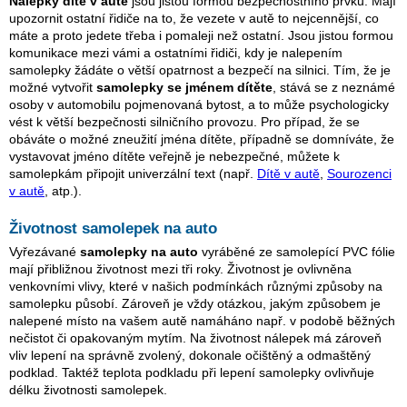
Nálepky dítě v autě
jsou jistou formou bezpečnostního prvku. Mají
upozornit ostatní řidiče na to, že vezete v autě to nejcennější, co
máte a proto jedete třeba i pomaleji než ostatní. Jsou jistou formou
komunikace mezi vámi a ostatními řidiči, kdy je nalepením
samolepky žádáte o větší opatrnost a bezpečí na silnici. Tím, že je
možné vytvořit
samolepky se jménem dítěte
, stává se z neznámé
osoby v automobilu pojmenovaná bytost, a to může psychologicky
vést k větší bezpečnosti silničního provozu. Pro případ, že se
obáváte o možné zneužití jména dítěte, případně se domníváte, že
vystavovat jméno dítěte veřejně je nebezpečné, můžete k
samolepkám připojit univerzální text (např.
Dítě v autě
,
Sourozenci
v autě
, atp.).
Životnost samolepek na auto
Vyřezávané
samolepky na auto
vyráběné ze samolepící PVC fólie
mají přibližnou životnost mezi tři roky. Životnost je ovlivněna
venkovními vlivy, které v našich podmínkách různými způsoby na
samolepku působí. Zároveň je vždy otázkou, jakým způsobem je
nalepené místo na vašem autě namáháno např. v podobě běžných
nečistot či opakovaným mytím. Na životnost nálepek má zároveň
vliv lepení na správně zvolený, dokonale očištěný a odmaštěný
podklad. Taktéž teplota podkladu při lepení samolepky ovlivňuje
délku životnosti samolepek.