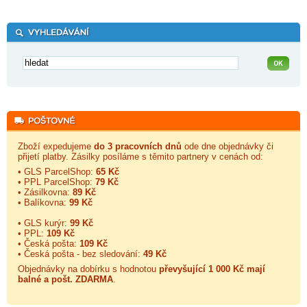
Zboží expedujeme
do 3 pracovních dnů
ode dne objednávky či
přijetí platby. Zásilky posíláme s těmito partnery v cenách od:
• GLS ParcelShop:
65 Kč
• PPL ParcelShop:
79 Kč
• Zásilkovna:
89 Kč
• Balíkovna:
99 Kč
• GLS kurýr:
99 Kč
• PPL:
109 Kč
• Česká pošta:
109 Kč
• Česká pošta - bez sledování:
49 Kč
Objednávky na dobírku s hodnotou
převyšující 1 000 Kč mají
balné a
pošt. ZDARMA
.