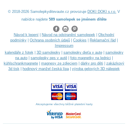
© 2018-2026 Samolepkyditevaute.cz provozuje
DOKI DOKI s.r.o.
V
nabídce najdete
589 samolepek se jménem dítěte
Návod k lepení
|
Návod na odstranění samolepek
|
Obchodní
podmínky
|
Ochrana osobních údajů
|
Cookies
|
Reklamační řád
|
Impressum
kalendáře z fotek
|
3D samolepky
|
samolepky dieťa v aute
|
samolepky
na auto
|
samolepky pes v autě
|
foto magnetky na lednici
|
kühlschrankmagnete
|
magnesy ze zdjęciem
|
dárky pro děti
|
zakázkový
3d tisk
|
hodinový manžel česká lípa
|
výroba gelových 3D nálepiek
Akceptujeme všechny běžné platební karty