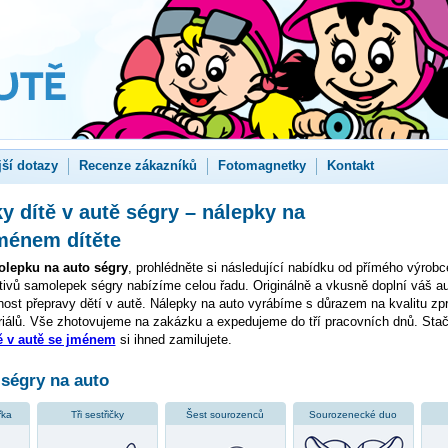
jší dotazy
Recenze zákazníků
Fotomagnetky
Kontakt
 dítě v autě ségry – nálepky na
ménem dítěte
lepku na auto ségry
, prohlédněte si následující nabídku od přímého výrob
tivů samolepek ségry nabízíme celou řadu. Originálně a vkusně doplní váš a
ost přepravy dětí v autě. Nálepky na auto vyrábíme s důrazem na kvalitu zpr
iálů. Vše zhotovujeme na zakázku a expedujeme do tří pracovních dnů. Stačí
ě v autě se jménem
si ihned zamilujete.
ségry na auto
řka
Tři sestřičky
Šest sourozenců
Sourozenecké duo