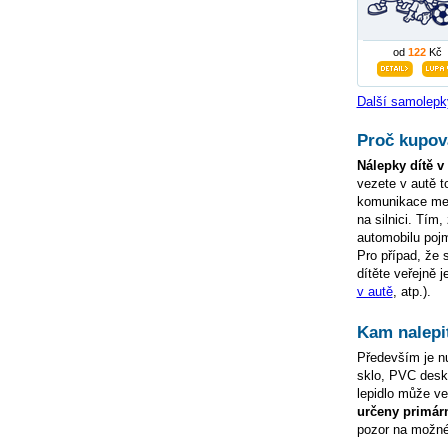
od
122
Kč
Další samolepk
Proč kupova
Nálepky dítě v
vezete v autě t
komunikace mezi
na silnici. Tím
automobilu pojm
Pro případ, že 
dítěte veřejně 
v autě
, atp.).
Kam nalepi
Především je nu
sklo, PVC desky
lepidlo může ve
určeny primár
pozor na možné 