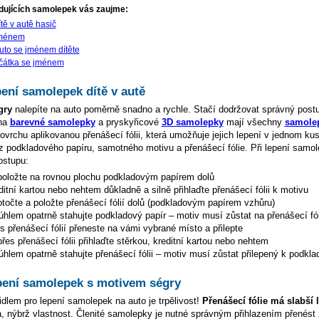
dujících samolepek vás zaujme:
tě v autě hasič
jménem
uto se jménem dítěte
jčátka se jménem
ení samolepek dítě v autě
gry
nalepíte na auto poměrně snadno a rychle. Stačí dodržovat správný post
 na
barevné samolepky
a pryskyřicové
3D samolepky
mají všechny
samolep
vrchu aplikovanou přenášecí fólii, která umožňuje jejich lepení v jednom k
 z podkladového papíru, samotného motivu a přenášecí fólie. Při lepení samol
ostupu:
oložte na rovnou plochu podkladovým papírem dolů
ditní kartou nebo nehtem důkladně a silně přihlaďte přenášecí fólii k motivu
točte a položte přenášecí fólií dolů (podkladovým papírem vzhůru)
hlem opatrně stahujte podkladový papír – motiv musí zůstat na přenášecí fól
s přenášecí fólií přeneste na vámi vybrané místo a přilepte
es přenášecí fólii přihlaďte stěrkou, kreditní kartou nebo nehtem
hlem opatrně stahujte přenášecí fólii – motiv musí zůstat přilepený k podkla
pení samolepek s motivem ségry
dlem pro lepení samolepek na auto je trpělivost!
Přenášecí fólie má slabší 
da, nýbrž vlastnost. Členité samolepky je nutné správným přihlazením přenést 