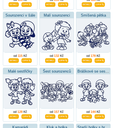
Sourozenci v šále
Malí sourozenci
Smíšená pětka
od
115
Kč
od
132
Kč
od
178
Kč
Malé sestřičky
Šest sourozenců
Bráškové se sestřičkou
od
128
Kč
od
157
Kč
od
144
Kč
Kamarádi
Kluk a holka
Starší holky s bráškou