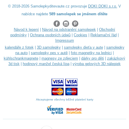
© 2018-2026 Samolepkyditevaute.cz provozuje
DOKI DOKI s.r.o.
V
nabídce najdete
589 samolepek se jménem dítěte
Návod k lepení
|
Návod na odstranění samolepek
|
Obchodní
podmínky
|
Ochrana osobních údajů
|
Cookies
|
Reklamační řád
|
Impressum
kalendáře z fotek
|
3D samolepky
|
samolepky dieťa v aute
|
samolepky
na auto
|
samolepky pes v autě
|
foto magnetky na lednici
|
kühlschrankmagnete
|
magnesy ze zdjęciem
|
dárky pro děti
|
zakázkový
3d tisk
|
hodinový manžel česká lípa
|
výroba gelových 3D nálepiek
Akceptujeme všechny běžné platební karty