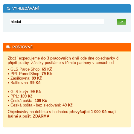
Zboží expedujeme
do 3 pracovních dnů
ode dne objednávky či
přijetí platby. Zásilky posíláme s těmito partnery v cenách od:
• GLS ParcelShop:
65 Kč
• PPL ParcelShop:
79 Kč
• Zásilkovna:
89 Kč
• Balíkovna:
99 Kč
• GLS kurýr:
99 Kč
• PPL:
109 Kč
• Česká pošta:
109 Kč
• Česká pošta - bez sledování:
49 Kč
Objednávky na dobírku s hodnotou
převyšující 1 000 Kč mají
balné a
pošt. ZDARMA
.