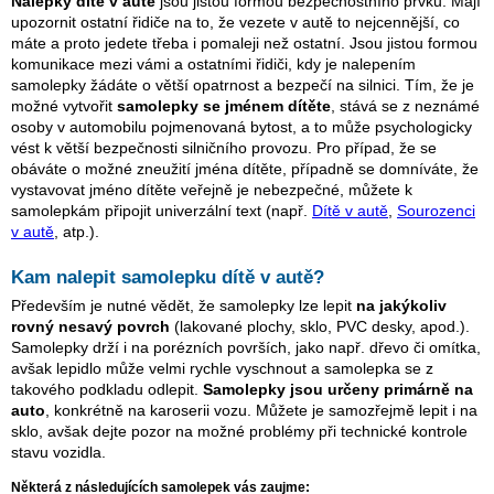
Nálepky dítě v autě
jsou jistou formou bezpečnostního prvku. Mají
upozornit ostatní řidiče na to, že vezete v autě to nejcennější, co
máte a proto jedete třeba i pomaleji než ostatní. Jsou jistou formou
komunikace mezi vámi a ostatními řidiči, kdy je nalepením
samolepky žádáte o větší opatrnost a bezpečí na silnici. Tím, že je
možné vytvořit
samolepky se jménem dítěte
, stává se z neznámé
osoby v automobilu pojmenovaná bytost, a to může psychologicky
vést k větší bezpečnosti silničního provozu. Pro případ, že se
obáváte o možné zneužití jména dítěte, případně se domníváte, že
vystavovat jméno dítěte veřejně je nebezpečné, můžete k
samolepkám připojit univerzální text (např.
Dítě v autě
,
Sourozenci
v autě
, atp.).
Kam nalepit samolepku dítě v autě?
Především je nutné vědět, že samolepky lze lepit
na jakýkoliv
rovný nesavý povrch
(lakované plochy, sklo, PVC desky, apod.).
Samolepky drží i na porézních površích, jako např. dřevo či omítka,
avšak lepidlo může velmi rychle vyschnout a samolepka se z
takového podkladu odlepit.
Samolepky jsou určeny primárně na
auto
, konkrétně na karoserii vozu. Můžete je samozřejmě lepit i na
sklo, avšak dejte pozor na možné problémy při technické kontrole
stavu vozidla.
Některá z následujících samolepek vás zaujme: