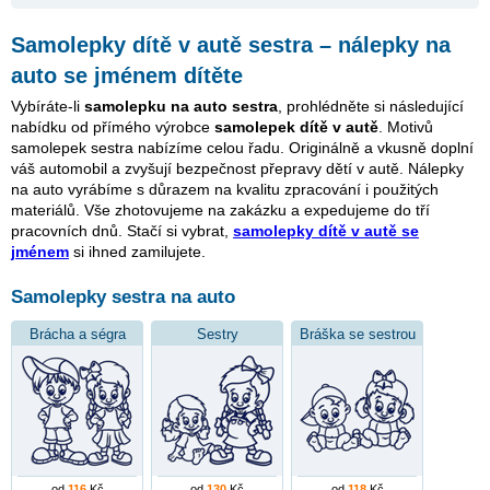
Samolepky dítě v autě sestra – nálepky na
auto se jménem dítěte
Vybíráte-li
samolepku na auto sestra
, prohlédněte si následující
nabídku od přímého výrobce
samolepek dítě v autě
. Motivů
samolepek sestra nabízíme celou řadu. Originálně a vkusně doplní
váš automobil a zvyšují bezpečnost přepravy dětí v autě. Nálepky
na auto vyrábíme s důrazem na kvalitu zpracování i použitých
materiálů. Vše zhotovujeme na zakázku a expedujeme do tří
pracovních dnů. Stačí si vybrat,
samolepky dítě v autě se
jménem
si ihned zamilujete.
Samolepky sestra na auto
Brácha a ségra
Sestry
Bráška se sestrou
od
116
Kč
od
130
Kč
od
118
Kč