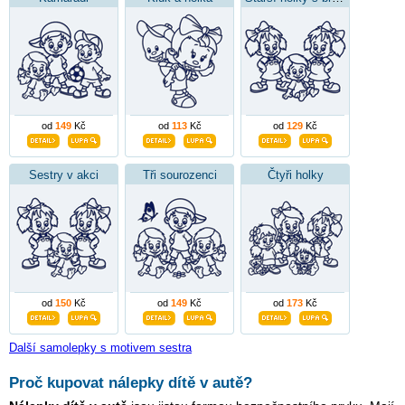
od
149
Kč
od
113
Kč
od
129
Kč
Sestry v akci
Tři sourozenci
Čtyři holky
od
150
Kč
od
149
Kč
od
173
Kč
Další samolepky s motivem sestra
Proč kupovat nálepky dítě v autě?