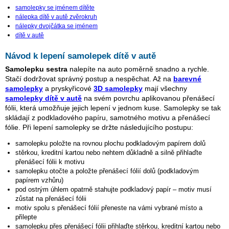
samolepky se jménem dítěte
nálepka dítě v autě zvěrokruh
nálepky dvojčátka se jménem
dítě v autě
Návod k lepení samolepek dítě v autě
Samolepku sestra
nalepíte na auto poměrně snadno a rychle.
Stačí dodržovat správný postup a nespěchat. Až na
barevné
samolepky
a pryskyřicové
3D samolepky
mají všechny
samolepky dítě v autě
na svém povrchu aplikovanou přenášecí
fólii, která umožňuje jejich lepení v jednom kuse. Samolepky se tak
skládají z podkladového papíru, samotného motivu a přenášecí
fólie. Při lepení samolepky se držte následujícího postupu:
samolepku položte na rovnou plochu podkladovým papírem dolů
stěrkou, kreditní kartou nebo nehtem důkladně a silně přihlaďte
přenášecí fólii k motivu
samolepku otočte a položte přenášecí fólií dolů (podkladovým
papírem vzhůru)
pod ostrým úhlem opatrně stahujte podkladový papír – motiv musí
zůstat na přenášecí fólii
motiv spolu s přenášecí fólií přeneste na vámi vybrané místo a
přilepte
samolepku přes přenášecí fólii přihlaďte stěrkou, kreditní kartou nebo