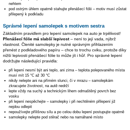
nehtem
pod ostrým úhlem opatrně stahujte přenášecí fólii – motiv musí zůstat
přilepený k podkladu
Správné lepení samolepek s motivem sestra
Základním pravidlem pro lepení samolepek na auto je trpělivost!
Přenášecí fólie má slabší lepivost
– není to její vada, nýbrž
vlastnost. Členité samolepky je nutné správným přihlazením
přenést z podkladového papíru – chce to trochu cviku, protože díky
nižší lepivosti přenášecí fólie to může jít i hůř. Pro správné lepení
dodržujte následující pravidla:
při lepení nesmí být ani teplo, ani zima – teplota polepovaného místa
musí mít 15 °C až 30 °C
nikdy nelepte ani na přímém slunci, či v mrazu – samolepkám
zkracujete životnost, na autě nedrží
lepte vždy na suchý a technickým lihem odmaštěný povrch bez
vosku
při lepení nespěchejte – samolepky i při nechtěném přilepení již
nejdou odlepit
nepoužívejte přílišnou sílu a po celou dobu lepení postupujte opatrně
samolepky nelepte pod stěrač nebo na namáhané místo