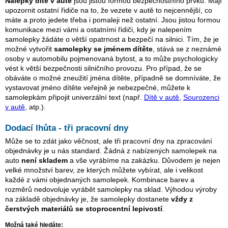
Nálepky dítě v autě
jsou jistou formou bezpečnostního prvku. Mají
upozornit ostatní řidiče na to, že vezete v autě to nejcennější, co
máte a proto jedete třeba i pomaleji než ostatní. Jsou jistou formou
komunikace mezi vámi a ostatními řidiči, kdy je nalepením
samolepky žádáte o větší opatrnost a bezpečí na silnici. Tím, že je
možné vytvořit
samolepky se jménem dítěte
, stává se z neznámé
osoby v automobilu pojmenovaná bytost, a to může psychologicky
vést k větší bezpečnosti silničního provozu. Pro případ, že se
obáváte o možné zneužití jména dítěte, případně se domníváte, že
vystavovat jméno dítěte veřejně je nebezpečné, můžete k
samolepkám připojit univerzální text (např.
Dítě v autě
,
Sourozenci
v autě
, atp.).
Dodací lhůta - tři pracovní dny
Může se to zdát jako věčnost, ale tři pracovní dny na zpracování
objednávky je u nás standard. Žádná z nabízených samolepek na
auto
není skladem
a vše vyrábíme na zakázku. Důvodem je nejen
velké množství barev, ze kterých můžete vybírat, ale i velikost
každé z vámi objednaných samolepek. Kombinace barev a
rozměrů nedovoluje vyrábět samolepky na sklad. Výhodou výroby
na základě objednávky je, že samolepky dostanete
vždy z
čerstvých materiálů se stoprocentní lepivostí
.
Možná také hledáte: