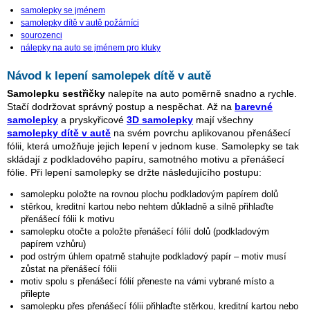
samolepky se jménem
samolepky dítě v autě požárníci
sourozenci
nálepky na auto se jménem pro kluky
Návod k lepení samolepek dítě v autě
Samolepku sestřičky
nalepíte na auto poměrně snadno a rychle.
Stačí dodržovat správný postup a nespěchat. Až na
barevné
samolepky
a pryskyřicové
3D samolepky
mají všechny
samolepky dítě v autě
na svém povrchu aplikovanou přenášecí
fólii, která umožňuje jejich lepení v jednom kuse. Samolepky se tak
skládají z podkladového papíru, samotného motivu a přenášecí
fólie. Při lepení samolepky se držte následujícího postupu:
samolepku položte na rovnou plochu podkladovým papírem dolů
stěrkou, kreditní kartou nebo nehtem důkladně a silně přihlaďte
přenášecí fólii k motivu
samolepku otočte a položte přenášecí fólií dolů (podkladovým
papírem vzhůru)
pod ostrým úhlem opatrně stahujte podkladový papír – motiv musí
zůstat na přenášecí fólii
motiv spolu s přenášecí fólií přeneste na vámi vybrané místo a
přilepte
samolepku přes přenášecí fólii přihlaďte stěrkou, kreditní kartou nebo