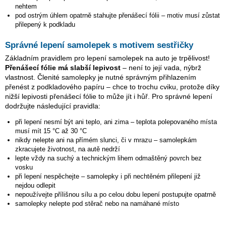
nehtem
pod ostrým úhlem opatrně stahujte přenášecí fólii – motiv musí zůstat
přilepený k podkladu
Správné lepení samolepek s motivem sestřičky
Základním pravidlem pro lepení samolepek na auto je trpělivost!
Přenášecí fólie má slabší lepivost
– není to její vada, nýbrž
vlastnost. Členité samolepky je nutné správným přihlazením
přenést z podkladového papíru – chce to trochu cviku, protože díky
nižší lepivosti přenášecí fólie to může jít i hůř. Pro správné lepení
dodržujte následující pravidla:
při lepení nesmí být ani teplo, ani zima – teplota polepovaného místa
musí mít 15 °C až 30 °C
nikdy nelepte ani na přímém slunci, či v mrazu – samolepkám
zkracujete životnost, na autě nedrží
lepte vždy na suchý a technickým lihem odmaštěný povrch bez
vosku
při lepení nespěchejte – samolepky i při nechtěném přilepení již
nejdou odlepit
nepoužívejte přílišnou sílu a po celou dobu lepení postupujte opatrně
samolepky nelepte pod stěrač nebo na namáhané místo