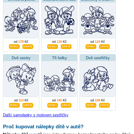
od
178
Kč
od
130
Kč
od
124
Kč
Dvě sestry
Tři holky
Dvě sestřičky
od
114
Kč
od
145
Kč
od
109
Kč
Další samolepky s motivem sestřičky
Proč kupovat nálepky dítě v autě?