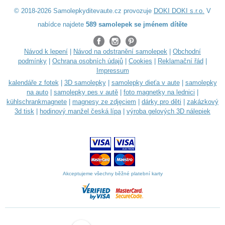
© 2018-2026 Samolepkyditevaute.cz provozuje
DOKI DOKI s.r.o.
V
nabídce najdete
589 samolepek se jménem dítěte
Návod k lepení
|
Návod na odstranění samolepek
|
Obchodní
podmínky
|
Ochrana osobních údajů
|
Cookies
|
Reklamační řád
|
Impressum
kalendáře z fotek
|
3D samolepky
|
samolepky dieťa v aute
|
samolepky
na auto
|
samolepky pes v autě
|
foto magnetky na lednici
|
kühlschrankmagnete
|
magnesy ze zdjęciem
|
dárky pro děti
|
zakázkový
3d tisk
|
hodinový manžel česká lípa
|
výroba gelových 3D nálepiek
Akceptujeme všechny běžné platební karty