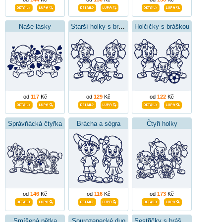
Naše lásky
Starší holky s bráškou
Holčičky s bráškou
od
117
Kč
od
129
Kč
od
122
Kč
Správňácká čtyřka
Brácha a ségra
Čtyři holky
od
146
Kč
od
116
Kč
od
173
Kč
Smíšená pětka
Sourozenecké duo
Sestřičky s bráškou