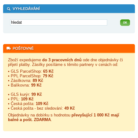
Zboží expedujeme
do 3 pracovních dnů
ode dne objednávky či
přijetí platby. Zásilky posíláme s těmito partnery v cenách od:
• GLS ParcelShop:
65 Kč
• PPL ParcelShop:
79 Kč
• Zásilkovna:
89 Kč
• Balíkovna:
99 Kč
• GLS kurýr:
99 Kč
• PPL:
109 Kč
• Česká pošta:
109 Kč
• Česká pošta - bez sledování:
49 Kč
Objednávky na dobírku s hodnotou
převyšující 1 000 Kč mají
balné a
pošt. ZDARMA
.