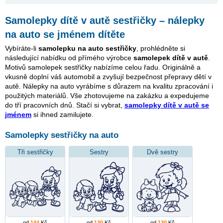
Samolepky dítě v autě sestřičky – nálepky
na auto se jménem dítěte
Vybíráte-li
samolepku na auto sestřičky
, prohlédněte si
následující nabídku od přímého výrobce
samolepek dítě v autě
.
Motivů samolepek sestřičky nabízíme celou řadu. Originálně a
vkusně doplní váš automobil a zvyšují bezpečnost přepravy dětí v
autě. Nálepky na auto vyrábíme s důrazem na kvalitu zpracování i
použitých materiálů. Vše zhotovujeme na zakázku a expedujeme
do tří pracovních dnů. Stačí si vybrat,
samolepky dítě v autě se
jménem
si ihned zamilujete.
Samolepky sestřičky na auto
Tři sestřičky
Sestry
Dvě sestry
od
144
Kč
od
130
Kč
od
130
Kč