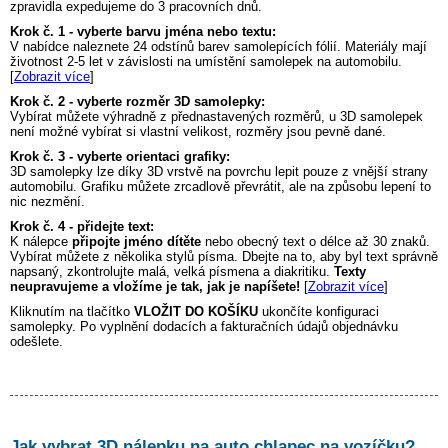
zpravidla expedujeme do 3 pracovních dnů.
Krok č. 1 - vyberte barvu jména nebo textu:
V nabídce naleznete 24 odstínů barev samolepících fólií. Materiály mají
životnost 2-5 let v závislosti na umístění samolepek na automobilu.
[
Zobrazit více
]
Krok č. 2 - vyberte rozměr 3D samolepky:
Vybírat můžete výhradně z přednastavených rozměrů, u 3D samolepek
není možné vybírat si vlastní velikost, rozměry jsou pevně dané.
Krok č. 3 - vyberte orientaci grafiky:
3D samolepky lze díky 3D vrstvě na povrchu lepit pouze z vnější strany
automobilu. Grafiku můžete zrcadlově převrátit, ale na způsobu lepení to
nic nezmění.
Krok č. 4 - přidejte text:
K nálepce
připojte jméno dítěte
nebo obecný text o délce až 30 znaků.
Vybírat můžete z několika stylů písma. Dbejte na to, aby byl text správně
napsaný, zkontrolujte malá, velká písmena a diakritiku.
Texty
neupravujeme a vložíme je tak, jak je napíšete!
[
Zobrazit více
]
Kliknutím na tlačítko
VLOŽIT DO KOŠÍKU
ukončíte konfiguraci
samolepky. Po vyplnění dodacích a fakturačních údajů objednávku
odešlete.
Jak vybrat 3D nálepku na auto
chlapec na vozíčku
?