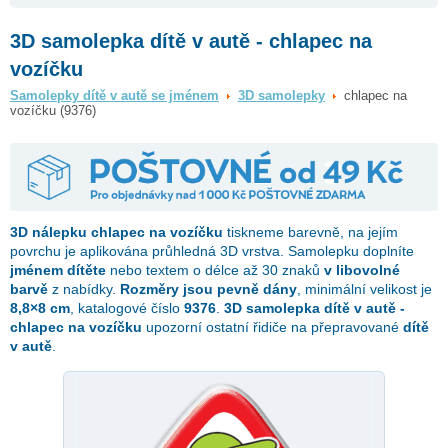
3D samolepka dítě v autě - chlapec na
vozíčku
Samolepky dítě v autě se jménem
3D samolepky
chlapec na
vozíčku (9376)
3D nálepku
chlapec na vozíčku
tiskneme barevně, na jejím
povrchu je aplikována průhledná 3D vrstva. Samolepku doplníte
jménem dítěte
nebo textem o délce až 30 znaků
v libovolné
barvě
z nabídky.
Rozměry jsou pevně dány
, minimální velikost je
8,8×8 cm
, katalogové číslo
9376
.
3D samolepka dítě v autě -
chlapec na vozíčku
upozorní ostatní řidiče na přepravované
dítě
v autě
.