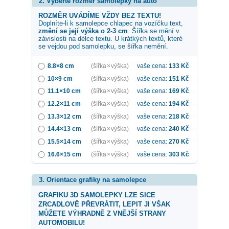
2. Vyberte rozměr samolepky na auto
ROZMĚR UVÁDÍME VŽDY BEZ TEXTU!
Doplníte-li k samolepce
chlapec na vozíčku
text,
změní se její výška o 2-3 cm
. Šířka se mění v
závislosti na délce textu. U krátkých textů, které
se vejdou pod samolepku, se šířka nemění.
8.8×8 cm
(šířka × výška)
vaše cena:
133
Kč
10×9 cm
(šířka × výška)
vaše cena:
151
Kč
11.1×10 cm
(šířka × výška)
vaše cena:
169
Kč
12.2×11 cm
(šířka × výška)
vaše cena:
194
Kč
13.3×12 cm
(šířka × výška)
vaše cena:
218
Kč
14.4×13 cm
(šířka × výška)
vaše cena:
240
Kč
15.5×14 cm
(šířka × výška)
vaše cena:
270
Kč
16.6×15 cm
(šířka × výška)
vaše cena:
303
Kč
3. Orientace grafiky na samolepce
GRAFIKU 3D SAMOLEPKY LZE SICE
ZRCADLOVĚ PŘEVRÁTIT, LEPIT JI VŠAK
MŮŽETE VÝHRADNĚ Z VNĚJŠÍ STRANY
AUTOMOBILU!