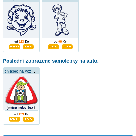
od
113
Kč
od
99
Kč
Poslední zobrazené samolepky na auto:
chlapec na vozíčku
od
133
Kč