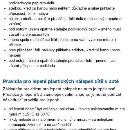
podkladovým papírem dolů
stěrkou, kreditní kartou nebo nehtem důkladně a silně přihlaďte
přenášecí fólii k motivu
nálepku otočte a položte přenášecí fólií dolů (podkladovým papírem
vzhůru)
pod ostrým úhlem opatrně stahujte podkladový papír – jméno musí
zůstat na přenášecí fólii
jméno spolu s přenášecí fólií přeneste na vámi vybrané místo a
přilepte
přes přenášecí fólii nálepky přihlaďte stěrkou, kreditní kartou nebo
nehtem
pod ostrým úhlem opatrně stahujte přenášecí fólii – jméno musí
zůstat přilepeno k podkladu
Pravidla pro lepení plastických nálepek dítě v autě
Základním pravidlem pro lepení nálepek na auto je trpělivost!
Přestože je lepení 3D samolepek velmi snadné, je nutné dodržet
následující pravidla pro lepení:
při lepení nesmí být ani teplo, ani zima – teplota polepovaného místa
musí mít 15 °C až 30 °C
nikdy nelepte ani na přímém slunci, či v mrazu – samolepkám
zkracujete životnost a na autě nedrží
lepte vždy na suchý a technickým lihem odmaštěný povrch bez