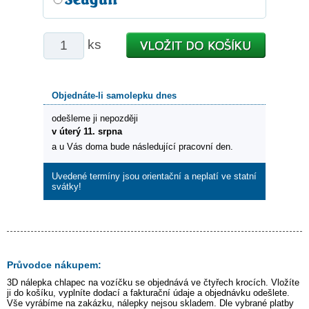
ks
Objednáte-li samolepku dnes
odešleme ji nepozději
v úterý 11. srpna
a u Vás doma bude následující pracovní den.
Uvedené termíny jsou orientační a neplatí ve statní
svátky!
Průvodce nákupem:
3D nálepka
chlapec na vozíčku
se objednává ve čtyřech krocích. Vložíte
ji do košíku, vyplníte dodací a fakturační údaje a objednávku odešlete.
Vše vyrábíme na zakázku, nálepky nejsou skladem. Dle vybrané platby