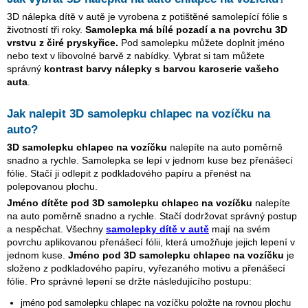
3D nálepka dítě v autě je vyrobena z potištěné samolepící fólie s
životností tři roky.
Samolepka má bílé pozadí a na povrchu 3D
vrstvu z čiré pryskyřice.
Pod samolepku můžete doplnit jméno
nebo text v libovolné barvě z nabídky. Vybrat si tam můžete
správný
kontrast barvy nálepky s barvou karoserie vašeho
auta
.
Jak nalepit 3D samolepku
chlapec na vozíčku
na
auto?
3D samolepku
chlapec na vozíčku
nalepíte na auto poměrně
snadno a rychle. Samolepka se lepí v jednom kuse bez přenášecí
fólie. Stačí ji odlepit z podkladového papíru a přenést na
polepovanou plochu.
Jméno dítěte pod 3D samolepku
chlapec na vozíčku
nalepíte
na auto poměrně snadno a rychle. Stačí dodržovat správný postup
a nespěchat. Všechny
samolepky dítě v autě
mají na svém
povrchu aplikovanou přenášecí fólii, která umožňuje jejich lepení v
jednom kuse.
Jméno pod 3D samolepku
chlapec na vozíčku
je
složeno z podkladového papíru, vyřezaného motivu a přenášecí
fólie. Pro správné lepení se držte následujícího postupu:
jméno pod samolepku
chlapec na vozíčku
položte na rovnou plochu