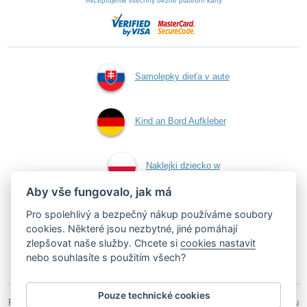
Akceptujeme všechny běžné platební karty
Samolepky dieťa v aute
Kind an Bord Aufkleber
Naklejki dziecko w
Aby vše fungovalo, jak má
aucie
Pro spolehlivý a bezpečný nákup používáme soubory
cookies. Některé jsou nezbytné, jiné pomáhají
zlepšovat naše služby. Chcete si
cookies nastavit
Samolepky dítě v autě
nebo souhlasíte s použitím všech?
Pouze technické cookies
Podle zákona o evidenci tržeb je prodávající povinen vystavit kupujícímu