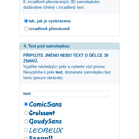
K zrcadlově převráceným 3D samolepkám
dodáváme čitelný i zrcadlený text.
tak, jak je vyobrazena
zrcadlově převráceně
4. Text pod samolepkou
PŘIPOJTE JMÉNO NEBO TEXT O DÉLCE 30
ZNAKŮ.
Vyplňte následující pole a vyberte styl písma.
Nevyplníte-li pole
text
, dostanete samolepku bez
textu (pouze obrázek).
text: