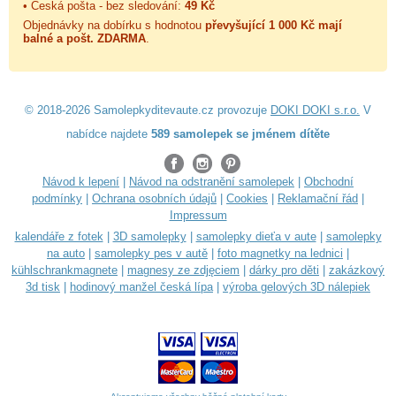
• Česká pošta - bez sledování:
49 Kč
Objednávky na dobírku s hodnotou
převyšující 1 000 Kč mají
balné a
pošt. ZDARMA
.
© 2018-2026 Samolepkyditevaute.cz provozuje
DOKI DOKI s.r.o.
V
nabídce najdete
589 samolepek se jménem dítěte
Návod k lepení
|
Návod na odstranění samolepek
|
Obchodní
podmínky
|
Ochrana osobních údajů
|
Cookies
|
Reklamační řád
|
Impressum
kalendáře z fotek
|
3D samolepky
|
samolepky dieťa v aute
|
samolepky
na auto
|
samolepky pes v autě
|
foto magnetky na lednici
|
kühlschrankmagnete
|
magnesy ze zdjęciem
|
dárky pro děti
|
zakázkový
3d tisk
|
hodinový manžel česká lípa
|
výroba gelových 3D nálepiek