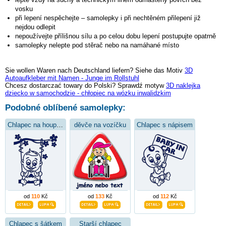
vosku
při lepení nespěchejte – samolepky i při nechtěném přilepení již
nejdou odlepit
nepoužívejte přílišnou sílu a po celou dobu lepení postupujte opatrně
samolepky nelepte pod stěrač nebo na namáhané místo
Sie wollen Waren nach Deutschland liefern? Siehe das Motiv
3D
Autoaufkleber mit Namen - Junge im Rollstuhl
Chcesz dostarczać towary do Polski? Sprawdź motyw
3D naklejka
dziecko w samochodzie - chłopiec na wózku inwalidzkim
Podobné oblíbené samolepky:
Chlapec na houpačce
děvče na vozíčku
Chlapec s nápisem
od
110
Kč
od
133
Kč
od
112
Kč
Chlapec s šátkem
Starší chlapec