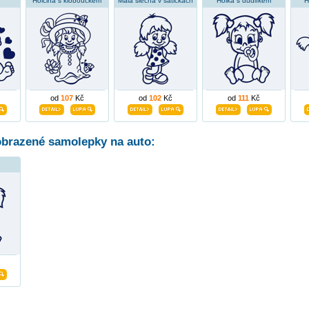
Holčina s kloboučkem
Malá slečna v šatičkách
Holka s dudlíkem
H
od
107
Kč
od
102
Kč
od
111
Kč
obrazené samolepky na auto: