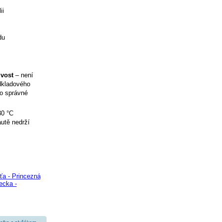
ii
du
ivost
– není
odkladového
ro správné
30 °C
utě nedrží
ťa - Princezná
ecka -