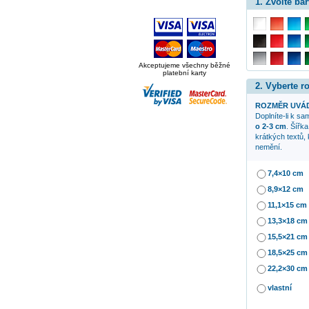
1. Zvolte bar
Akceptujeme všechny běžné
platební karty
2. Vyberte 
ROZMĚR UVÁD
Doplníte-li k s
o 2-3 cm
. Šířka
krátkých textů,
nemění.
7,4×10 cm
8,9×12 cm
11,1×15 cm
13,3×18 cm
15,5×21 cm
18,5×25 cm
22,2×30 cm
vlastní