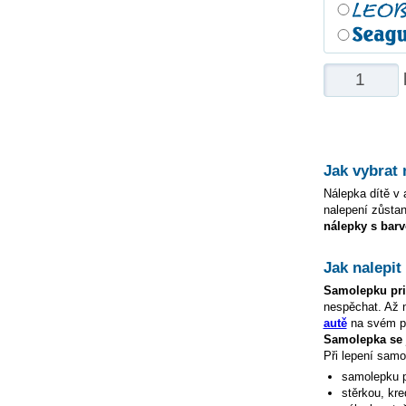
Jak vybrat
Nálepka dítě v a
nalepení zůstan
nálepky s barv
Jak nalepi
Samolepku
pr
nespěchat. Až
autě
na svém po
Samolepka s
Při lepení samo
samolepku
stěrkou, kre