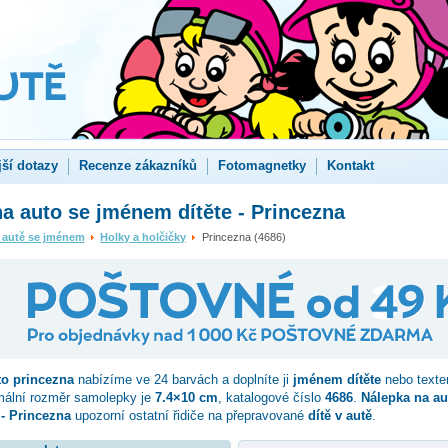
jší dotazy
Recenze zákazníků
Fotomagnetky
Kontakt
a auto se jménem dítěte - Princezna
 autě se jménem
Holky a holčičky
Princezna (4686)
to
princezna
nabízíme ve 24 barvách a doplníte ji
jménem dítěte
nebo texte
mální rozměr samolepky je
7.4×10 cm
, katalogové číslo
4686
.
Nálepka na au
- Princezna
upozorní ostatní řidiče na přepravované
dítě v autě
.