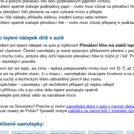
te a položte přenášecí fólií dolů (podkladovým papírem vzhůru)
hlem opatrně stahujte podkladový papír – motiv musí zůstat na přenášecí fól
s přenášecí fólií přeneste na vámi vybrané místo a přilepte
cí fólii nálepky přihlaďte stěrkou, kreditní kartou nebo nehtem
hlem opatrně stahujte přenášecí fólii – motiv musí zůstat přilepený k podkla
o lepení nálepek dítě v autě
dlem pro lepení nálepek na auto je trpělivost!
Přenášecí fólie má slabší lep
ýbrž vlastnost. Členité samolepky je nutné správným přihlazením přenést z p
 trochu cviku, protože díky nižší lepivosti přenášecí fólie to může jít i hůř. P
 následující pravidla:
esmí být ani teplo, ani zima – teplota polepovaného místa musí mít 15 °C až 
te ani na přímém slunci, či v mrazu – samolepkám zkracujete životnost a na a
na suchý a technickým lihem odmaštěný povrch bez vosku
espěchejte – samolepky i při nechtěném přilepení již nejdou odlepit
 přílišnou sílu a po celou dobu lepení postupujte opatrně
elepte pod stěrač nebo na namáhané místo
tovar na Slovensko? Prezrite si motív
samolepka dieťa v aute s menom dieťa
zać towary do Polski? Sprawdź motyw
naklejka na samochód z imieniem dzi
líbené samolepky: