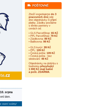
Zboží expedujeme
do 3
pracovních dnů
ode
dne objednávky či přijetí
platby. Zásilky posíláme
s těmito partnery v
cenách od:
• GLS ParcelShop:
65 Kč
• PPL ParcelShop:
79 Kč
• Zásilkovna:
89 Kč
• Balíkovna:
99 Kč
• GLS kurýr:
99 Kč
• PPL:
109 Kč
• Česká pošta:
109 Kč
• Česká pošta - bez
sledování:
49 Kč
Objednávky na dobírku s
hodnotou
převyšující
1 000 Kč mají balné
a
pošt. ZDARMA
.
 10. srpna
vní den.
e statní svátky!