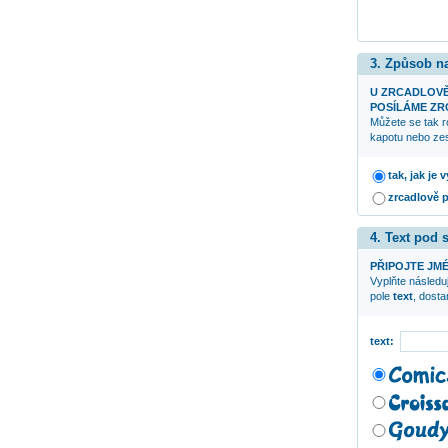
3. Způsob n
U ZRCADLOV
POSÍLÁME ZRC
Můžete se tak r
kapotu nebo zes
tak, jak je
zrcadlově 
4. Text pod
PŘIPOJTE JMÉ
Vyplňte následuj
pole
text
, dost
text: