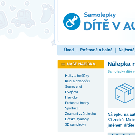
Úvod
Poštovné a balné
Nejčastě
Nálepka n
Samolepky dítě v
Holky a holčičky
Kluci a chlapečci
Sourozenci
Dvojčata
Hlavičky
Profese a hobby
Sporťáčci
Znamení zvěrokruhu
Nálepku na au
Dětské symboly
30 znaků. Mini
3D samolepky
jménem dítěte 