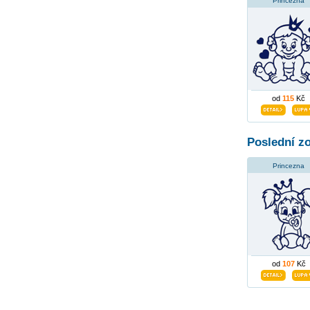
Princezna
od
115
Kč
Poslední z
Princezna
od
107
Kč