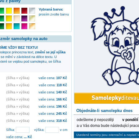
vu z palety
Vybraná barva:
prosím zvolte barvu
rozměr samolepky na auto
ÍME VŽDY BEZ TEXTU!
amolepce
princezna
text,
změní se její výška
 se mění v závislosti na délce textu. U
 které se vejdou pod samolepku, se šířka
(šířka × výška)
vaše cena:
107
Kč
(šířka × výška)
vaše cena:
118
Kč
(šířka × výška)
vaše cena:
140
Kč
(šířka × výška)
vaše cena:
166
Kč
(šířka × výška)
vaše cena:
196
Kč
Objednáte-li samolepku dnes
(šířka × výška)
vaše cena:
245
Kč
odešleme ji nepozději
v pondělí
(šířka × výška)
vaše cena:
318
Kč
a u Vás doma bude následující praco
šířka:
výška:
v cm
Uvedené termíny jsou orientační a neplatí v
vaše cena:
...
Kč