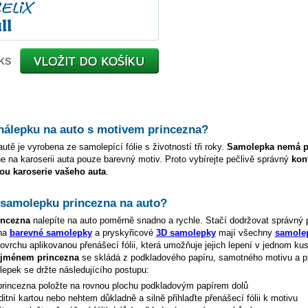
ks
 nálepku na auto s motivem
princezna
?
utě je vyrobena ze samolepící fólie s životností tři roky.
Samolepka nemá p
e na karoserii auta pouze barevný motiv. Proto vybírejte pečlivě správný
kon
ou karoserie vašeho auta
.
t samolepku
princezna
na auto?
incezna
nalepíte na auto poměrně snadno a rychle. Stačí dodržovat správný 
 na
barevné samolepky
a pryskyřicové
3D samolepky
mají všechny
samolep
vrchu aplikovanou přenášecí fólii, která umožňuje jejich lepení v jednom kus
e jménem
princezna
se skládá z podkladového papíru, samotného motivu a př
lepek se držte následujícího postupu:
princezna
položte na rovnou plochu podkladovým papírem dolů
ditní kartou nebo nehtem důkladně a silně přihlaďte přenášecí fólii k motivu