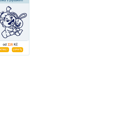
olka s plyšákem
od
116
Kč