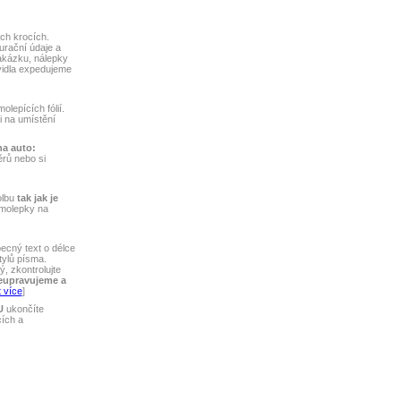
ch krocích.
turační údaje a
akázku, nálepky
vidla expedujeme
lepících fólií.
ti na umístění
na auto:
rů nebo si
olbu
tak jak je
amolepky na
ecný text o délce
tylů písma.
, zkontrolujte
eupravujeme a
 více
]
U
ukončíte
cích a