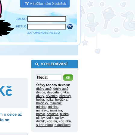
V košíku máte 0 položek
JMÉNO:
HESLO:
ZAPOMENUTÉ HESLO
Štítky tohoto dekoru:
dítě v autě
,
děti v autě
,
děvče
,
děvčata
,
dívka
,
dívky
,
dívenka
,
dívenky
,
holka
,
holky
,
holčička
,
holčičky
,
mimináč
,
mimino
,
mimina
,
miminko
,
miminka
,
m o délce až
batole
,
batolata
,
plínka
,
plínky
,
culík
,
culíky
,
to se
dudlík
,
koruna
,
korunka
,
s korunkou
,
s dudlíkem