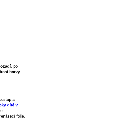
ozadí
, po
trast barvy
postup a
ky dítě v
e.
enášecí fólie.