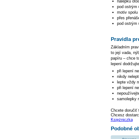
nálepku otoč
pod ostrým ú
motiv spolu 
přes přenáše
pod ostrým ú
Pravidla pr
Základním pravi
to její vada, n
papíru – chce to
lepení dodržujte
při lepení n
nikdy nelep
lepte vždy 
při lepení n
nepoužívejte
samolepky n
Chcete doručiť 
Chcesz dostarc
Księżniczka
Podobné ob