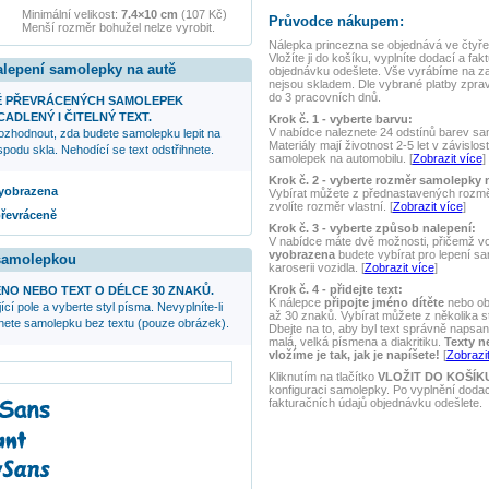
Minimální velikost:
7.4×10 cm
(107 Kč)
Průvodce nákupem:
Menší rozměr bohužel nelze vyrobit.
Nálepka
princezna
se objednává ve čtyře
Vložíte ji do košíku, vyplníte dodací a fak
alepení samolepky na autě
objednávku odešlete. Vše vyrábíme na z
nejsou skladem. Dle vybrané platby zpra
do 3 pracovních dnů.
Ě PŘEVRÁCENÝCH SAMOLEPEK
ADLENÝ I ČITELNÝ TEXT.
Krok č. 1 - vyberte barvu:
V nabídce naleznete 24 odstínů barev samo
ozhodnout, zda budete samolepku lepit na
Materiály mají životnost 2-5 let v závislos
podu skla. Nehodící se text odstřihnete.
samolepek na automobilu. [
Zobrazit více
]
Krok č. 2 - vyberte rozměr samolepky 
 vyobrazena
Vybírat můžete z přednastavených rozmě
zvolíte rozměr vlastní. [
Zobrazit více
]
převráceně
Krok č. 3 - vyberte způsob nalepení:
V nabídce máte dvě možnosti, přičemž v
vyobrazena
budete vybírat pro lepení s
 samolepkou
karoserii vozidla. [
Zobrazit více
]
Krok č. 4 - přidejte text:
NO NEBO TEXT O DÉLCE 30 ZNAKŮ.
K nálepce
připojte jméno dítěte
nebo ob
ící pole a vyberte styl písma. Nevyplníte-li
až 30 znaků. Vybírat můžete z několika s
anete samolepku bez textu (pouze obrázek).
Dbejte na to, aby byl text správně napsaný
malá, velká písmena a diakritiku.
Texty n
vložíme je tak, jak je napíšete!
[
Zobrazit
Kliknutím na tlačítko
VLOŽIT DO KOŠÍK
konfiguraci samolepky. Po vyplnění doda
fakturačních údajů objednávku odešlete.