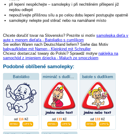
při lepení nespěchejte – samolepky i při nechtěném přilepení již
nejdou odlepit
nepoužívejte přílišnou sílu a po celou dobu lepení postupujte opatrně
samolepky nelepte pod stěrač nebo na namáhané místo
Chcete doručiť tovar na Slovensko? Prezrite si motív
samolepka dieťa v
aute s menom dieťaťa - Batoliatko s cumlíkom
Sie wollen Waren nach Deutschland liefern? Siehe das Motiv
babyaufkleber mit Namen - Kleinkind mit Schnuller
Chcesz dostarczać towary do Polski? Sprawdź motyw
naklejka na
samochód z imieniem dziecka - Maluch ze smoczkiem
Podobné oblíbené samolepky:
Batolátko
mimináč s dudlíkem
batole s dudlíkem
od
116
Kč
od
133
Kč
od
133
Kč