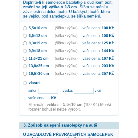
Doplníte-li k samolepce
batolátko s dudlíkem
text,
změní se její výška o 2-3 cm
. Šířka se mění v
závislosti na délce textu. U krátkých textů, které
se vejdou pod samolepku, se šířka nemění.
5,5×10 cm
(šířka × výška)
vaše cena:
100
Kč
6,6×12 cm
(šířka × výška)
vaše cena:
108
Kč
8,3×15 cm
(šířka × výška)
vaše cena:
125
Kč
9,9×18 cm
(šířka × výška)
vaše cena:
144
Kč
11,6×21 cm
(šířka × výška)
vaše cena:
167
Kč
13,8×25 cm
(šířka × výška)
vaše cena:
203
Kč
16,5×30 cm
(šířka × výška)
vaše cena:
257
Kč
vlastní
šířka:
výška:
v cm
vaše cena:
...
Kč
Minimální velikost:
5.5×10 cm
(100 Kč) Menší
rozměr bohužel nelze vyrobit.
3. Způsob nalepení samolepky na autě
U ZRCADLOVĚ PŘEVRÁCENÝCH SAMOLEPEK