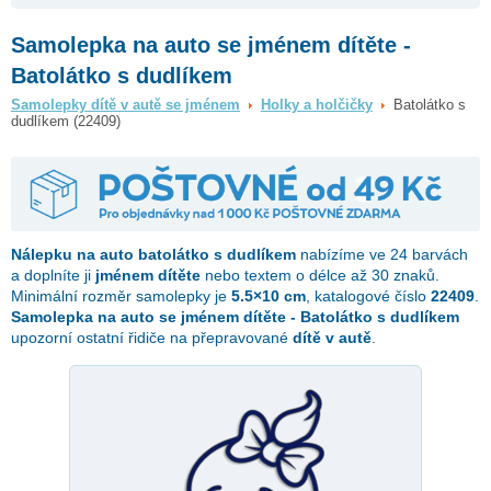
Samolepka na auto se jménem dítěte -
Batolátko s dudlíkem
Samolepky dítě v autě se jménem
Holky a holčičky
Batolátko s
dudlíkem (22409)
Nálepku na auto
batolátko s dudlíkem
nabízíme ve 24 barvách
a doplníte ji
jménem dítěte
nebo textem o délce až 30 znaků.
Minimální rozměr samolepky je
5.5×10 cm
, katalogové číslo
22409
.
Samolepka na auto se jménem dítěte - Batolátko s dudlíkem
upozorní ostatní řidiče na přepravované
dítě v autě
.