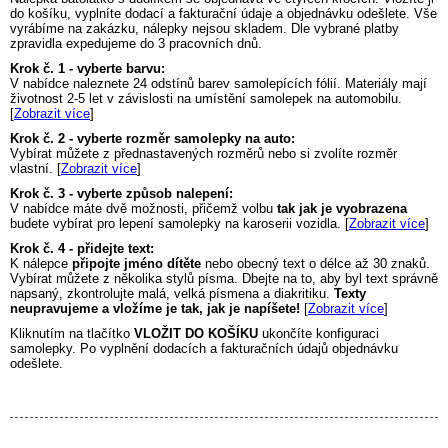
do košíku, vyplníte dodací a fakturační údaje a objednávku odešlete. Vše
vyrábíme na zakázku, nálepky nejsou skladem. Dle vybrané platby
zpravidla expedujeme do 3 pracovních dnů.
Krok č. 1 - vyberte barvu:
V nabídce naleznete 24 odstínů barev samolepících fólií. Materiály mají
životnost 2-5 let v závislosti na umístění samolepek na automobilu.
[
Zobrazit více
]
Krok č. 2 - vyberte rozměr samolepky na auto:
Vybírat můžete z přednastavených rozměrů nebo si zvolíte rozměr
vlastní. [
Zobrazit více
]
Krok č. 3 - vyberte způsob nalepení:
V nabídce máte dvě možnosti, přičemž volbu
tak jak je vyobrazena
budete vybírat pro lepení samolepky na karoserii vozidla. [
Zobrazit více
]
Krok č. 4 - přidejte text:
K nálepce
připojte jméno dítěte
nebo obecný text o délce až 30 znaků.
Vybírat můžete z několika stylů písma. Dbejte na to, aby byl text správně
napsaný, zkontrolujte malá, velká písmena a diakritiku.
Texty
neupravujeme a vložíme je tak, jak je napíšete!
[
Zobrazit více
]
Kliknutím na tlačítko
VLOŽIT DO KOŠÍKU
ukončíte konfiguraci
samolepky. Po vyplnění dodacích a fakturačních údajů objednávku
odešlete.