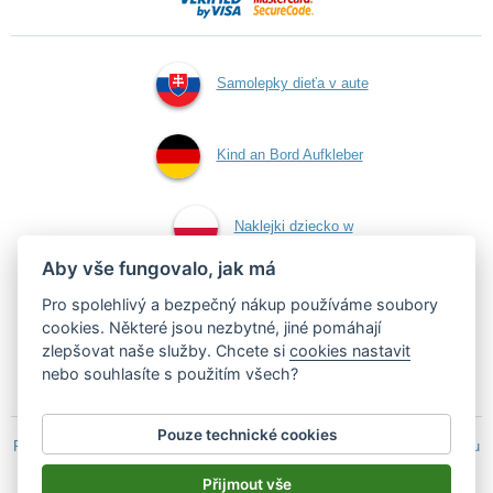
Samolepky dieťa v aute
Kind an Bord Aufkleber
Naklejki dziecko w
Aby vše fungovalo, jak má
aucie
Pro spolehlivý a bezpečný nákup používáme soubory
cookies. Některé jsou nezbytné, jiné pomáhají
zlepšovat naše služby. Chcete si
cookies nastavit
Samolepky dítě v autě
nebo souhlasíte s použitím všech?
Pouze technické cookies
Podle zákona o evidenci tržeb je prodávající povinen vystavit kupujícímu
účtenku.
Přijmout vše
Zároveň je povinen zaevidovat přijatou tržbu u správce daně on-line; v