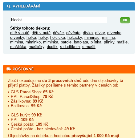
Štítky tohoto dekoru:
dítě v autě
,
děti v autě
,
děvče
,
děvčata
,
dívka
,
dívky
,
dívenka
,
dívenky
,
holka
,
holky
,
holčička
,
holčičky
,
mimináč
,
mimino
,
mimina
,
miminko
,
miminka
,
batole
,
batolata
,
plínka
,
plínky
,
mašle
,
mašlička
,
mašličky
,
dudlík
,
s dudlíkem
,
s mašlí
Zboží expedujeme
do 3 pracovních dnů
ode dne objednávky či
přijetí platby. Zásilky posíláme s těmito partnery v cenách od:
• GLS ParcelShop:
65 Kč
• PPL ParcelShop:
79 Kč
• Zásilkovna:
89 Kč
• Balíkovna:
99 Kč
• GLS kurýr:
99 Kč
• PPL:
109 Kč
• Česká pošta:
109 Kč
• Česká pošta - bez sledování:
49 Kč
Objednávky na dobírku s hodnotou
převyšující 1 000 Kč mají