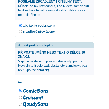
POSÍLÁME ZRCADLENÝ I ČITELNÝ TEXT.
Můžete se tak rozhodnout, zda budete samolepku
lepit na kapotu nebo zespodu skla. Nehodící se
text odstřihnete.
tak, jak je vyobrazena
zrcadlově převráceně
4. Text pod samolepkou
PŘIPOJTE JMÉNO NEBO TEXT O DÉLCE 30
ZNAKŮ.
Vyplňte následující pole a vyberte styl písma.
Nevyplníte-li pole
text
, dostanete samolepku bez
textu (pouze obrázek).
text: