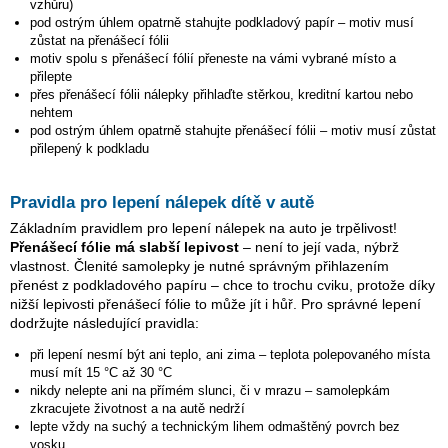
vzhůru)
pod ostrým úhlem opatrně stahujte podkladový papír – motiv musí
zůstat na přenášecí fólii
motiv spolu s přenášecí fólií přeneste na vámi vybrané místo a
přilepte
přes přenášecí fólii nálepky přihlaďte stěrkou, kreditní kartou nebo
nehtem
pod ostrým úhlem opatrně stahujte přenášecí fólii – motiv musí zůstat
přilepený k podkladu
Pravidla pro lepení nálepek dítě v autě
Základním pravidlem pro lepení nálepek na auto je trpělivost!
Přenášecí fólie má slabší lepivost
– není to její vada, nýbrž
vlastnost. Členité samolepky je nutné správným přihlazením
přenést z podkladového papíru – chce to trochu cviku, protože díky
nižší lepivosti přenášecí fólie to může jít i hůř. Pro správné lepení
dodržujte následující pravidla:
při lepení nesmí být ani teplo, ani zima – teplota polepovaného místa
musí mít 15 °C až 30 °C
nikdy nelepte ani na přímém slunci, či v mrazu – samolepkám
zkracujete životnost a na autě nedrží
lepte vždy na suchý a technickým lihem odmaštěný povrch bez
vosku