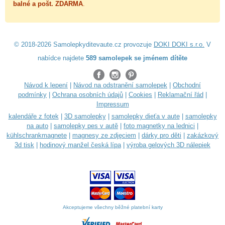
balné a
pošt. ZDARMA
.
© 2018-2026 Samolepkyditevaute.cz provozuje
DOKI DOKI s.r.o.
V
nabídce najdete
589 samolepek se jménem dítěte
Návod k lepení
|
Návod na odstranění samolepek
|
Obchodní
podmínky
|
Ochrana osobních údajů
|
Cookies
|
Reklamační řád
|
Impressum
kalendáře z fotek
|
3D samolepky
|
samolepky dieťa v aute
|
samolepky
na auto
|
samolepky pes v autě
|
foto magnetky na lednici
|
kühlschrankmagnete
|
magnesy ze zdjęciem
|
dárky pro děti
|
zakázkový
3d tisk
|
hodinový manžel česká lípa
|
výroba gelových 3D nálepiek
Akceptujeme všechny běžné platební karty