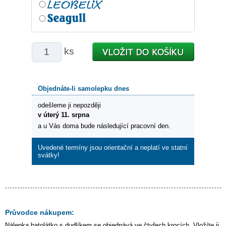
ks
Objednáte-li samolepku dnes
odešleme ji nepozději
v úterý 11. srpna
a u Vás doma bude následující pracovní den.
Uvedené termíny jsou orientační a neplatí ve statní
svátky!
Průvodce nákupem:
Nálepka
batolátko s dudlíkem
se objednává ve čtyřech krocích. Vložíte ji