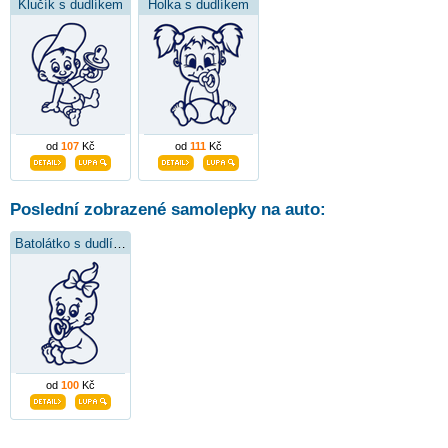
Klučík s dudlíkem
Holka s dudlíkem
od
107
Kč
od
111
Kč
Poslední zobrazené samolepky na auto:
Batolátko s dudlíkem
od
100
Kč