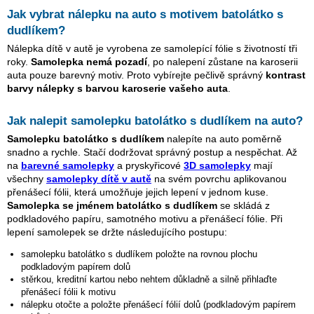
Jak vybrat nálepku na auto s motivem
batolátko s
dudlíkem
?
Nálepka dítě v autě je vyrobena ze samolepící fólie s životností tři
roky.
Samolepka nemá pozadí
, po nalepení zůstane na karoserii
auta pouze barevný motiv. Proto vybírejte pečlivě správný
kontrast
barvy nálepky s barvou karoserie vašeho auta
.
Jak nalepit samolepku
batolátko s dudlíkem
na auto?
Samolepku
batolátko s dudlíkem
nalepíte na auto poměrně
snadno a rychle. Stačí dodržovat správný postup a nespěchat. Až
na
barevné samolepky
a pryskyřicové
3D samolepky
mají
všechny
samolepky dítě v autě
na svém povrchu aplikovanou
přenášecí fólii, která umožňuje jejich lepení v jednom kuse.
Samolepka se jménem
batolátko s dudlíkem
se skládá z
podkladového papíru, samotného motivu a přenášecí fólie. Při
lepení samolepek se držte následujícího postupu:
samolepku
batolátko s dudlíkem
položte na rovnou plochu
podkladovým papírem dolů
stěrkou, kreditní kartou nebo nehtem důkladně a silně přihlaďte
přenášecí fólii k motivu
nálepku otočte a položte přenášecí fólií dolů (podkladovým papírem