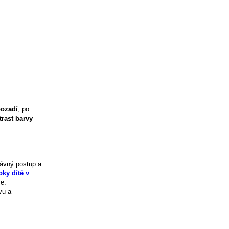
ozadí
, po
trast barvy
rávný postup a
ky dítě v
e.
vu a