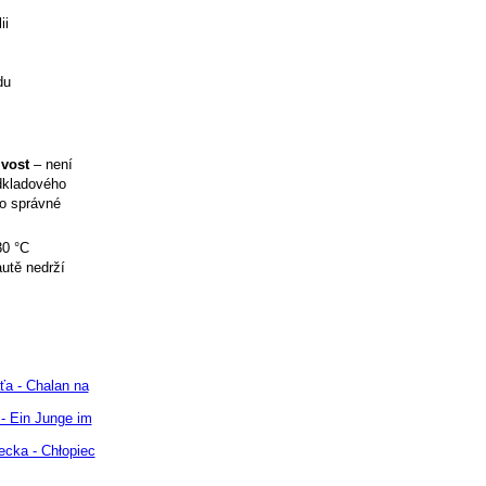
ii
du
ivost
– není
odkladového
ro správné
30 °C
utě nedrží
ťa - Chalan na
- Ein Junge im
ecka - Chłopiec