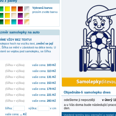
vu z palety
Vybraná barva:
prosím zvolte barvu
rozměr samolepky na auto
ÍME VŽDY BEZ TEXTU!
amolepce
hoch na vozíku
text,
změní se její
. Šířka se mění v závislosti na délce textu. U
 které se vejdou pod samolepku, se šířka
(šířka × výška)
vaše cena:
103
Kč
(šířka × výška)
vaše cena:
113
Kč
(šířka × výška)
vaše cena:
131
Kč
(šířka × výška)
vaše cena:
153
Kč
(šířka × výška)
vaše cena:
179
Kč
Objednáte-li samolepku dnes
(šířka × výška)
vaše cena:
221
Kč
odešleme ji nepozději
v úterý 1
(šířka × výška)
vaše cena:
283
Kč
a u Vás doma bude následující praco
den.
šířka:
výška:
v cm
vaše cena:
...
Kč
Uvedené termíny jsou orientační a neplatí v