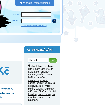
V košíku máte 0 položek
JMÉNO:
HESLO:
ZAPOMENUTÉ HESLO
Štítky tohoto dekoru:
dítě v autě
,
děti v autě
,
kluk
,
kluci
,
chlapec
,
chlapci
,
klučina
,
hoch
,
hoši
,
chlapeček
,
chlapečci
,
čepice
,
čapka
,
čapky
,
kšiltovka
,
kšiltovky
,
míč
,
míče
,
textem o
balón
,
balóny
,
fotbalový
míč
,
vozíčkář
,
vozíčkáři
,
olepka na
invalida
,
na vozíčku
,
na
tě
.
vozíku
,
s míčem
,
s
balónem