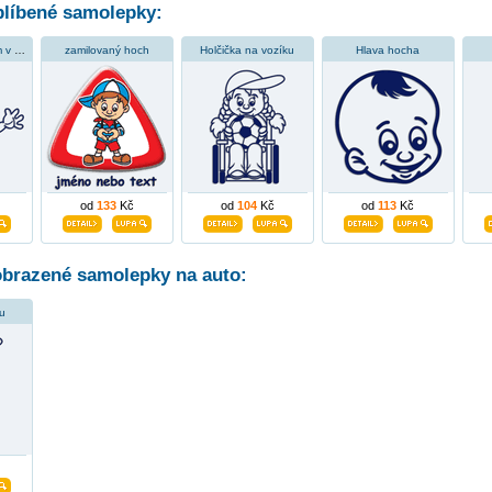
líbené samolepky:
Hoch s medvídkem v autě
zamilovaný hoch
Holčička na vozíku
Hlava hocha
od
133
Kč
od
104
Kč
od
113
Kč
obrazené samolepky na auto:
u