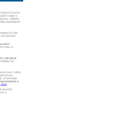
čtyřech krocích.
turační údaje a
akázku, nálepky
vidla expedujeme
lepících fólií.
ti na umístění
na auto:
rů nebo si
olbu
tak jak je
amolepky na
ecný text o délce
tylů písma.
, zkontrolujte
eupravujeme a
 více
]
U
ukončíte
cích a