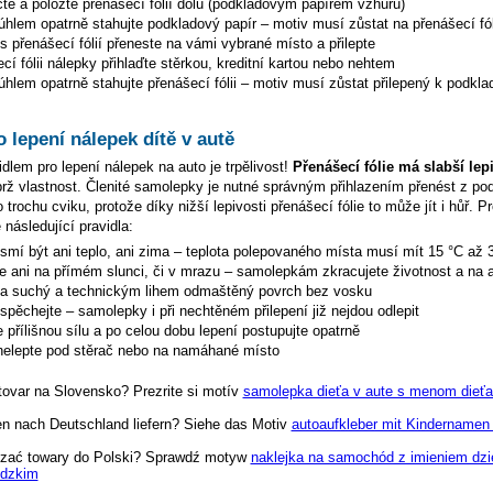
te a položte přenášecí fólií dolů (podkladovým papírem vzhůru)
hlem opatrně stahujte podkladový papír – motiv musí zůstat na přenášecí fól
s přenášecí fólií přeneste na vámi vybrané místo a přilepte
cí fólii nálepky přihlaďte stěrkou, kreditní kartou nebo nehtem
hlem opatrně stahujte přenášecí fólii – motiv musí zůstat přilepený k podkla
o lepení nálepek dítě v autě
dlem pro lepení nálepek na auto je trpělivost!
Přenášecí fólie má slabší lep
ýbrž vlastnost. Členité samolepky je nutné správným přihlazením přenést z p
 trochu cviku, protože díky nižší lepivosti přenášecí fólie to může jít i hůř. P
 následující pravidla:
esmí být ani teplo, ani zima – teplota polepovaného místa musí mít 15 °C až 
te ani na přímém slunci, či v mrazu – samolepkám zkracujete životnost a na a
na suchý a technickým lihem odmaštěný povrch bez vosku
espěchejte – samolepky i při nechtěném přilepení již nejdou odlepit
 přílišnou sílu a po celou dobu lepení postupujte opatrně
elepte pod stěrač nebo na namáhané místo
tovar na Slovensko? Prezrite si motív
samolepka dieťa v aute s menom dieťa
en nach Deutschland liefern? Siehe das Motiv
autoaufkleber mit Kindernamen 
zać towary do Polski? Sprawdź motyw
naklejka na samochód z imieniem dzi
idzkim