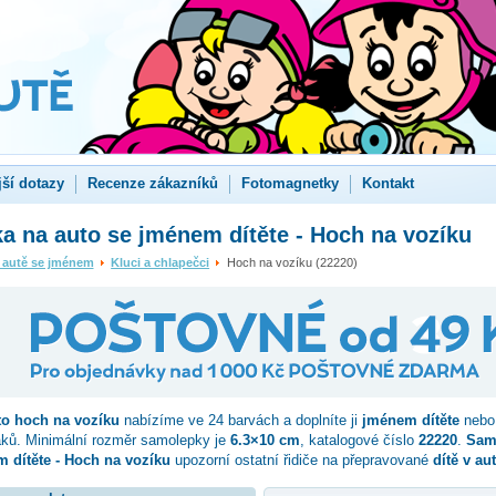
jší dotazy
Recenze zákazníků
Fotomagnetky
Kontakt
 na auto se jménem dítěte - Hoch na vozíku
 autě se jménem
Kluci a chlapečci
Hoch na vozíku (22220)
to
hoch na vozíku
nabízíme ve 24 barvách a doplníte ji
jménem dítěte
nebo 
aků. Minimální rozměr samolepky je
6.3×10 cm
, katalogové číslo
22220
.
Sam
 dítěte - Hoch na vozíku
upozorní ostatní řidiče na přepravované
dítě v au