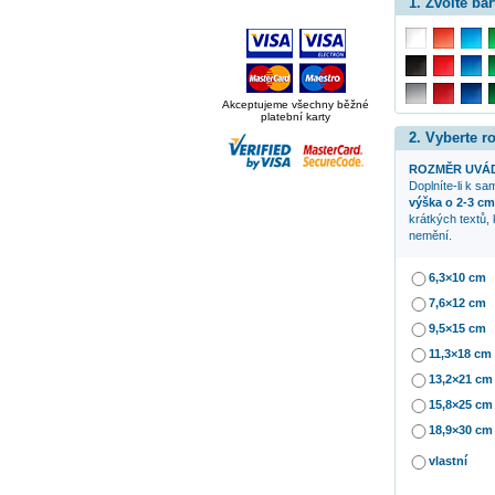
1. Zvolte bar
Akceptujeme všechny běžné
platební karty
2. Vyberte 
ROZMĚR UVÁD
Doplníte-li k s
výška o 2-3 cm
krátkých textů,
nemění.
6,3×10 cm
7,6×12 cm
9,5×15 cm
11,3×18 cm
13,2×21 cm
15,8×25 cm
18,9×30 cm
vlastní