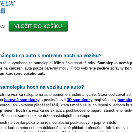
ks
 nálepku na auto s motivem
hoch na vozíku
?
utě je vyrobena ze samolepící fólie s životností tři roky.
Samolepka nemá p
e na karoserii auta pouze barevný motiv. Proto vybírejte pečlivě správný
kon
ou karoserie vašeho auta
.
t samolepku
hoch na vozíku
na auto?
ch na vozíku
nalepíte na auto poměrně snadno a rychle. Stačí dodržovat sp
 na
barevné samolepky
a pryskyřicové
3D samolepky
mají všechny
samolep
vrchu aplikovanou přenášecí fólii, která umožňuje jejich lepení v jednom kus
e jménem
hoch na vozíku
se skládá z podkladového papíru, samotného moti
. Při lepení samolepek se držte následujícího postupu:
hoch na vozíku
položte na rovnou plochu podkladovým papírem dolů
ditní kartou nebo nehtem důkladně a silně přihlaďte přenášecí fólii k motivu