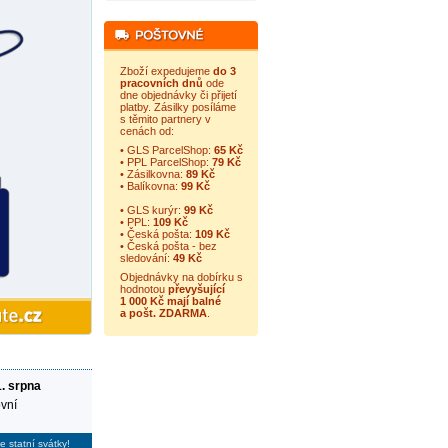
Zboží expedujeme
do 3
pracovních dnů
ode
dne objednávky či přijetí
platby. Zásilky posíláme
s těmito partnery v
cenách od:
• GLS ParcelShop:
65 Kč
• PPL ParcelShop:
79 Kč
• Zásilkovna:
89 Kč
• Balíkovna:
99 Kč
• GLS kurýr:
99 Kč
• PPL:
109 Kč
• Česká pošta:
109 Kč
• Česká pošta - bez
sledování:
49 Kč
Objednávky na dobírku s
hodnotou
převyšující
1 000 Kč mají balné
a
pošt. ZDARMA
.
1. srpna
vní
e statní svátky!