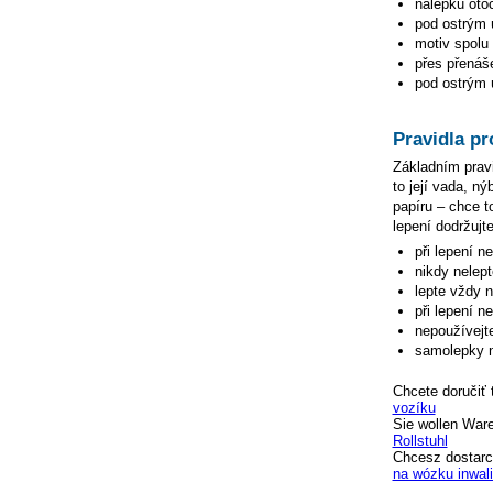
nálepku otoč
pod ostrým ú
motiv spolu 
přes přenáše
pod ostrým ú
Pravidla pr
Základním pravi
to její vada, n
papíru – chce to
lepení dodržujte
při lepení n
nikdy nelep
lepte vždy 
při lepení n
nepoužívejte
samolepky n
Chcete doručiť 
vozíku
Sie wollen War
Rollstuhl
Chcesz dostarc
na wózku inwal