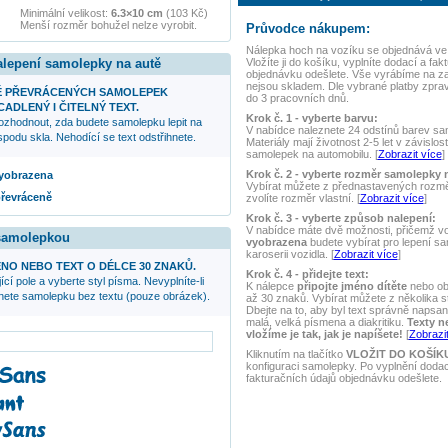
Minimální velikost:
6.3×10 cm
(103 Kč)
Menší rozměr bohužel nelze vyrobit.
Průvodce nákupem:
Nálepka
hoch na vozíku
se objednává ve 
Vložíte ji do košíku, vyplníte dodací a fak
alepení samolepky na autě
objednávku odešlete. Vše vyrábíme na z
nejsou skladem. Dle vybrané platby zpra
Ě PŘEVRÁCENÝCH SAMOLEPEK
do 3 pracovních dnů.
ADLENÝ I ČITELNÝ TEXT.
Krok č. 1 - vyberte barvu:
ozhodnout, zda budete samolepku lepit na
V nabídce naleznete 24 odstínů barev samo
podu skla. Nehodící se text odstřihnete.
Materiály mají životnost 2-5 let v závislos
samolepek na automobilu. [
Zobrazit více
]
Krok č. 2 - vyberte rozměr samolepky 
 vyobrazena
Vybírat můžete z přednastavených rozmě
převráceně
zvolíte rozměr vlastní. [
Zobrazit více
]
Krok č. 3 - vyberte způsob nalepení:
V nabídce máte dvě možnosti, přičemž v
 samolepkou
vyobrazena
budete vybírat pro lepení s
karoserii vozidla. [
Zobrazit více
]
NO NEBO TEXT O DÉLCE 30 ZNAKŮ.
Krok č. 4 - přidejte text:
ící pole a vyberte styl písma. Nevyplníte-li
K nálepce
připojte jméno dítěte
nebo ob
anete samolepku bez textu (pouze obrázek).
až 30 znaků. Vybírat můžete z několika s
Dbejte na to, aby byl text správně napsaný
malá, velká písmena a diakritiku.
Texty n
vložíme je tak, jak je napíšete!
[
Zobrazit
Kliknutím na tlačítko
VLOŽIT DO KOŠÍK
konfiguraci samolepky. Po vyplnění doda
fakturačních údajů objednávku odešlete.