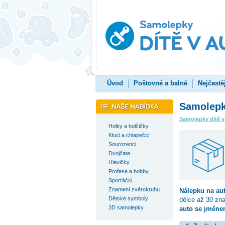
Úvod
Poštovné a balné
Nejčastě
Samolepka
Samolepky dítě v
Holky a holčičky
Kluci a chlapečci
Sourozenci
Dvojčata
Hlavičky
Profese a hobby
Sporťáčci
Znamení zvěrokruhu
Nálepku na au
Dětské symboly
délce až 30 zn
3D samolepky
auto se jménem