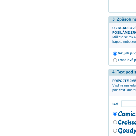
3. Způsob n
U ZRCADLOV
POSÍLÁME ZRC
Můžete se tak r
kapotu nebo zes
tak, jak je
zrcadlově 
4. Text pod
PŘIPOJTE JMÉ
Vyplňte následuj
pole
text
, dost
text: