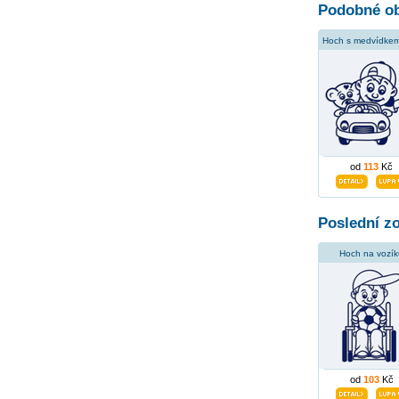
Podobné ob
od
113
Kč
Poslední z
Hoch na vozík
od
103
Kč