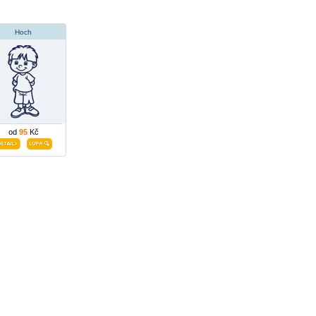
Hoch
od
95
Kč