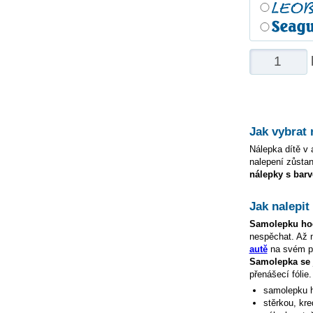
Jak vybrat
Nálepka dítě v a
nalepení zůstan
nálepky s barv
Jak nalepi
Samolepku
ho
nespěchat. Až
autě
na svém po
Samolepka s
přenášecí fólie
samolepku
stěrkou, kre