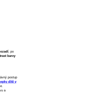
ozadí
, po
trast barvy
rávný postup
epky dítě v
e.
vu a