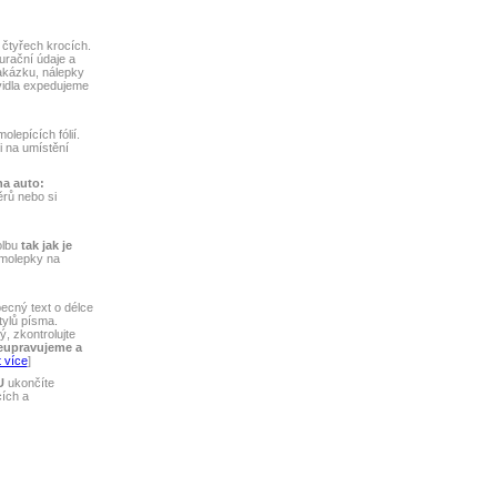
čtyřech krocích.
turační údaje a
akázku, nálepky
vidla expedujeme
lepících fólií.
ti na umístění
na auto:
rů nebo si
olbu
tak jak je
amolepky na
ecný text o délce
tylů písma.
, zkontrolujte
eupravujeme a
 více
]
U
ukončíte
cích a