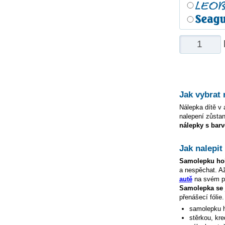
Jak vybrat
Nálepka dítě v a
nalepení zůstan
nálepky s barv
Jak nalepi
Samolepku
ho
a nespěchat. A
autě
na svém po
Samolepka s
přenášecí fólie
samolepku
stěrkou, kre