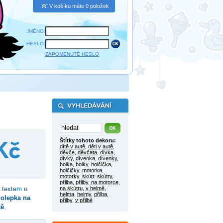
V košíku máte 0 položek
JMÉNO:
HESLO:
ZAPOMENUTÉ HESLO
Štítky tohoto dekoru:
dítě v autě
,
děti v autě
,
děvče
,
děvčata
,
dívka
,
dívky
,
dívenka
,
dívenky
,
holka
,
holky
,
holčička
,
holčičky
,
motorka
,
motorky
,
skútr
,
skútry
,
přilba
,
přilby
,
na motorce
,
 textem o
na skútru
,
v helmě
,
helma
,
helmy
,
přilba
,
olepka na
přilby
,
v přilbě
tě
.