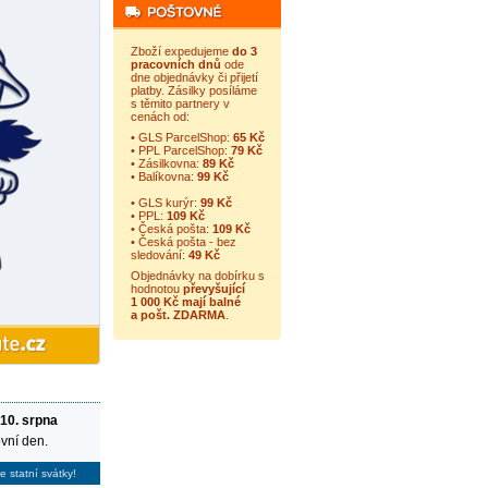
Zboží expedujeme
do 3
pracovních dnů
ode
dne objednávky či přijetí
platby. Zásilky posíláme
s těmito partnery v
cenách od:
• GLS ParcelShop:
65 Kč
• PPL ParcelShop:
79 Kč
• Zásilkovna:
89 Kč
• Balíkovna:
99 Kč
• GLS kurýr:
99 Kč
• PPL:
109 Kč
• Česká pošta:
109 Kč
• Česká pošta - bez
sledování:
49 Kč
Objednávky na dobírku s
hodnotou
převyšující
1 000 Kč mají balné
a
pošt. ZDARMA
.
 10. srpna
vní den.
e statní svátky!