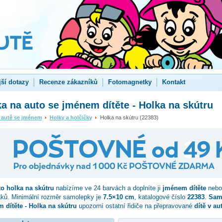
jší dotazy
Recenze zákazníků
Fotomagnetky
Kontakt
 na auto se jménem dítěte - Holka na skútru
 autě se jménem
Holky a holčičky
Holka na skútru (22383)
to
holka na skútru
nabízíme ve 24 barvách a doplníte ji
jménem dítěte
nebo
aků. Minimální rozměr samolepky je
7.5×10 cm
, katalogové číslo
22383
.
Sam
 dítěte - Holka na skútru
upozorní ostatní řidiče na přepravované
dítě v au