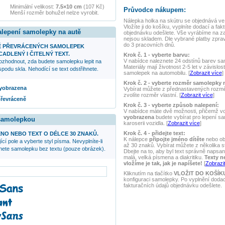
Minimální velikost:
7.5×10 cm
(107 Kč)
Průvodce nákupem:
Menší rozměr bohužel nelze vyrobit.
Nálepka
holka na skútru
se objednává ve 
Vložíte ji do košíku, vyplníte dodací a fak
alepení samolepky na autě
objednávku odešlete. Vše vyrábíme na z
nejsou skladem. Dle vybrané platby zpra
do 3 pracovních dnů.
Ě PŘEVRÁCENÝCH SAMOLEPEK
ADLENÝ I ČITELNÝ TEXT.
Krok č. 1 - vyberte barvu:
V nabídce naleznete 24 odstínů barev samo
ozhodnout, zda budete samolepku lepit na
Materiály mají životnost 2-5 let v závislos
podu skla. Nehodící se text odstřihnete.
samolepek na automobilu. [
Zobrazit více
]
Krok č. 2 - vyberte rozměr samolepky 
 vyobrazena
Vybírat můžete z přednastavených rozmě
zvolíte rozměr vlastní. [
Zobrazit více
]
převráceně
Krok č. 3 - vyberte způsob nalepení:
V nabídce máte dvě možnosti, přičemž v
vyobrazena
budete vybírat pro lepení s
 samolepkou
karoserii vozidla. [
Zobrazit více
]
Krok č. 4 - přidejte text:
NO NEBO TEXT O DÉLCE 30 ZNAKŮ.
K nálepce
připojte jméno dítěte
nebo ob
ící pole a vyberte styl písma. Nevyplníte-li
až 30 znaků. Vybírat můžete z několika s
anete samolepku bez textu (pouze obrázek).
Dbejte na to, aby byl text správně napsaný
malá, velká písmena a diakritiku.
Texty n
vložíme je tak, jak je napíšete!
[
Zobrazit
Kliknutím na tlačítko
VLOŽIT DO KOŠÍK
konfiguraci samolepky. Po vyplnění doda
fakturačních údajů objednávku odešlete.