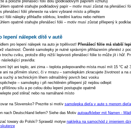
te a položte přenášecí fólií dolů (podkladovým papírem vzhůru)
hlem opatrně stahujte podkladový papír – motiv musí zůstat na přenášecí fól
s přenášecí fólií přeneste na vámi vybrané místo a přilepte
cí fólii nálepky přihlaďte stěrkou, kreditní kartou nebo nehtem
hlem opatrně stahujte přenášecí fólii – motiv musí zůstat přilepený k podkla
o lepení nálepek dítě v autě
dlem pro lepení nálepek na auto je trpělivost!
Přenášecí fólie má slabší lep
ýbrž vlastnost. Členité samolepky je nutné správným přihlazením přenést z p
 trochu cviku, protože díky nižší lepivosti přenášecí fólie to může jít i hůř. P
 následující pravidla:
esmí být ani teplo, ani zima – teplota polepovaného místa musí mít 15 °C až 
te ani na přímém slunci, či v mrazu – samolepkám zkracujete životnost a na a
na suchý a technickým lihem odmaštěný povrch bez vosku
espěchejte – samolepky i při nechtěném přilepení již nejdou odlepit
 přílišnou sílu a po celou dobu lepení postupujte opatrně
elepte pod stěrač nebo na namáhané místo
tovar na Slovensko? Prezrite si motív
samolepka dieťa v aute s menom dieťa
en nach Deutschland liefern? Siehe das Motiv
autoaufkleber mit Namen - Mäd
zać towary do Polski? Sprawdź motyw
naklejka na samochód z imieniem dzi
skuterze