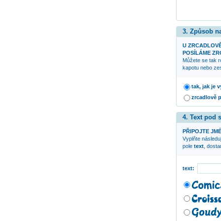
3. Způsob n
U ZRCADLOV
POSÍLÁME ZRC
Můžete se tak r
kapotu nebo zes
tak, jak je
zrcadlově 
4. Text pod
PŘIPOJTE JMÉ
Vyplňte následuj
pole
text
, dost
text: