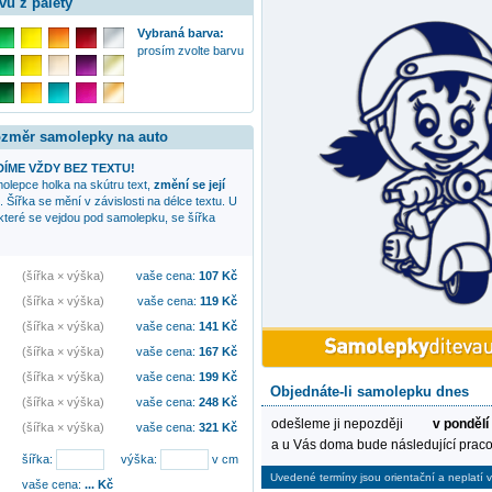
vu z palety
Vybraná barva:
prosím zvolte barvu
rozměr samolepky na auto
ÍME VŽDY BEZ TEXTU!
amolepce
holka na skútru
text,
změní se její
. Šířka se mění v závislosti na délce textu. U
 které se vejdou pod samolepku, se šířka
(šířka × výška)
vaše cena:
107
Kč
(šířka × výška)
vaše cena:
119
Kč
(šířka × výška)
vaše cena:
141
Kč
(šířka × výška)
vaše cena:
167
Kč
(šířka × výška)
vaše cena:
199
Kč
Objednáte-li samolepku dnes
(šířka × výška)
vaše cena:
248
Kč
odešleme ji nepozději
v pondělí
(šířka × výška)
vaše cena:
321
Kč
a u Vás doma bude následující praco
šířka:
výška:
v cm
Uvedené termíny jsou orientační a neplatí v
vaše cena:
...
Kč