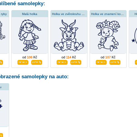
líbené samolepky:
 ryby
Malá holka
Holka ve zvěrokruhu kozoroha
Holka ve znamení kozoroha
H
od
106
Kč
od
114
Kč
od
107
Kč
obrazené samolepky na auto:
ru