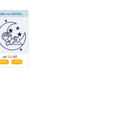
olka na měsíčku
od
116
Kč