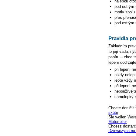
nálepku otoč
pod ostrým ú
motiv spolu 
přes přenáše
pod ostrým ú
Pravidla pr
Základním pravi
to její vada, n
papíru – chce to
lepení dodržujte
při lepení n
nikdy nelep
lepte vždy 
při lepení n
nepoužívejte
samolepky n
Chcete doručiť 
skútri
Sie wollen War
Motorroller
Chcesz dostarc
Dziewczyna na 