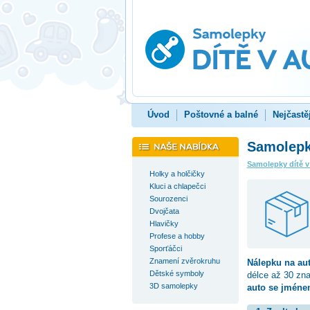
Úvod
Poštovné a balné
Nejčastě
Samolepka
Samolepky dítě v
Holky a holčičky
Kluci a chlapečci
Sourozenci
Dvojčata
Hlavičky
Profese a hobby
Sporťáčci
Znamení zvěrokruhu
Nálepku na au
Dětské symboly
délce až 30 zn
3D samolepky
auto se jménem