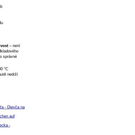
ii
du
ivost
– není
odkladového
ro správné
30 °C
utě nedrží
ťa - Dievča na
chen auf
ecka -