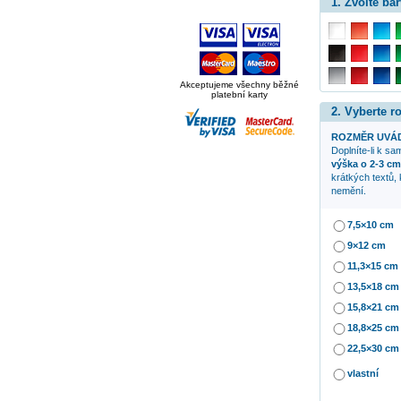
1. Zvolte bar
Akceptujeme všechny běžné
platební karty
2. Vyberte 
ROZMĚR UVÁD
Doplníte-li k s
výška o 2-3 cm
krátkých textů,
nemění.
7,5×10 cm
9×12 cm
11,3×15 cm
13,5×18 cm
15,8×21 cm
18,8×25 cm
22,5×30 cm
vlastní