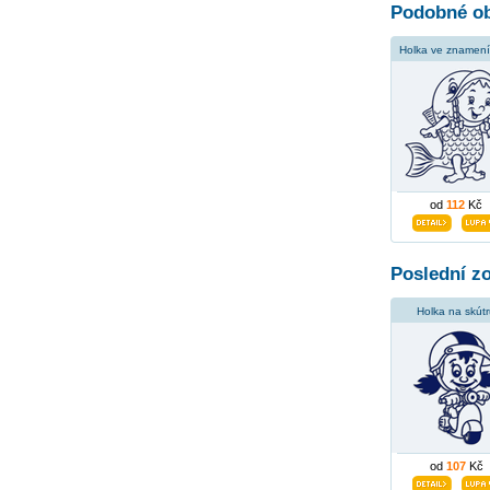
Podobné ob
Holka ve znamení
od
112
Kč
Poslední z
Holka na skút
od
107
Kč