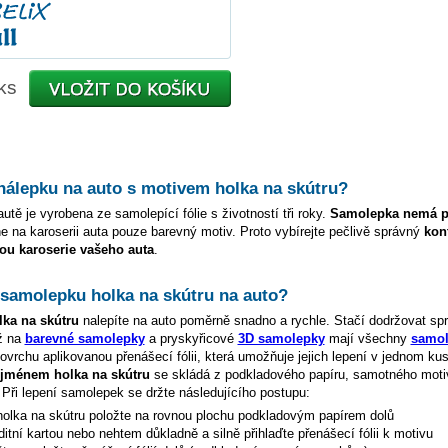
ks
 nálepku na auto s motivem
holka na skútru
?
utě je vyrobena ze samolepící fólie s životností tři roky.
Samolepka nemá p
e na karoserii auta pouze barevný motiv. Proto vybírejte pečlivě správný
kon
ou karoserie vašeho auta
.
t samolepku
holka na skútru
na auto?
lka na skútru
nalepíte na auto poměrně snadno a rychle. Stačí dodržovat sp
ž na
barevné samolepky
a pryskyřicové
3D samolepky
mají všechny
samol
vrchu aplikovanou přenášecí fólii, která umožňuje jejich lepení v jednom kus
e jménem
holka na skútru
se skládá z podkladového papíru, samotného moti
. Při lepení samolepek se držte následujícího postupu:
holka na skútru
položte na rovnou plochu podkladovým papírem dolů
ditní kartou nebo nehtem důkladně a silně přihlaďte přenášecí fólii k motivu