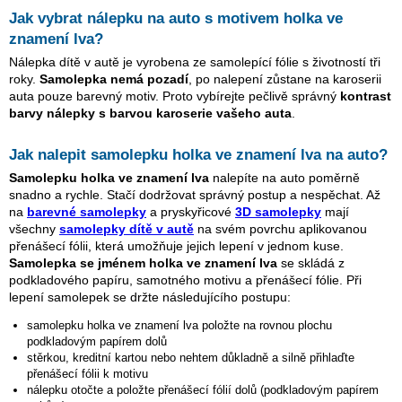
Jak vybrat nálepku na auto s motivem
holka ve
znamení lva
?
Nálepka dítě v autě je vyrobena ze samolepící fólie s životností tři
roky.
Samolepka nemá pozadí
, po nalepení zůstane na karoserii
auta pouze barevný motiv. Proto vybírejte pečlivě správný
kontrast
barvy nálepky s barvou karoserie vašeho auta
.
Jak nalepit samolepku
holka ve znamení lva
na auto?
Samolepku
holka ve znamení lva
nalepíte na auto poměrně
snadno a rychle. Stačí dodržovat správný postup a nespěchat. Až
na
barevné samolepky
a pryskyřicové
3D samolepky
mají
všechny
samolepky dítě v autě
na svém povrchu aplikovanou
přenášecí fólii, která umožňuje jejich lepení v jednom kuse.
Samolepka se jménem
holka ve znamení lva
se skládá z
podkladového papíru, samotného motivu a přenášecí fólie. Při
lepení samolepek se držte následujícího postupu:
samolepku
holka ve znamení lva
položte na rovnou plochu
podkladovým papírem dolů
stěrkou, kreditní kartou nebo nehtem důkladně a silně přihlaďte
přenášecí fólii k motivu
nálepku otočte a položte přenášecí fólií dolů (podkladovým papírem