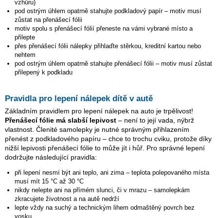
vzhůru)
pod ostrým úhlem opatrně stahujte podkladový papír – motiv musí
zůstat na přenášecí fólii
motiv spolu s přenášecí fólií přeneste na vámi vybrané místo a
přilepte
přes přenášecí fólii nálepky přihlaďte stěrkou, kreditní kartou nebo
nehtem
pod ostrým úhlem opatrně stahujte přenášecí fólii – motiv musí zůstat
přilepený k podkladu
Pravidla pro lepení nálepek dítě v autě
Základním pravidlem pro lepení nálepek na auto je trpělivost!
Přenášecí fólie má slabší lepivost
– není to její vada, nýbrž
vlastnost. Členité samolepky je nutné správným přihlazením
přenést z podkladového papíru – chce to trochu cviku, protože díky
nižší lepivosti přenášecí fólie to může jít i hůř. Pro správné lepení
dodržujte následující pravidla:
při lepení nesmí být ani teplo, ani zima – teplota polepovaného místa
musí mít 15 °C až 30 °C
nikdy nelepte ani na přímém slunci, či v mrazu – samolepkám
zkracujete životnost a na autě nedrží
lepte vždy na suchý a technickým lihem odmaštěný povrch bez
vosku