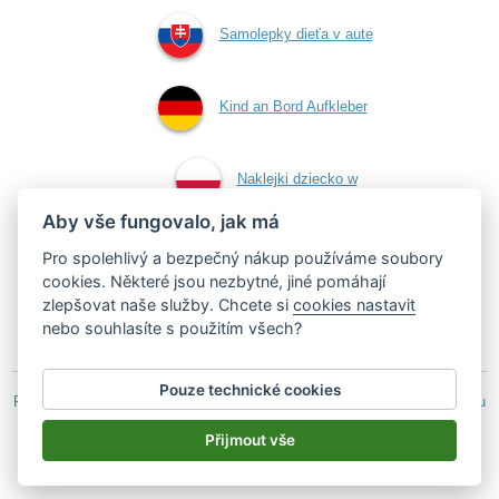
Samolepky dieťa v aute
Kind an Bord Aufkleber
Naklejki dziecko w
Aby vše fungovalo, jak má
aucie
Pro spolehlivý a bezpečný nákup používáme soubory
cookies. Některé jsou nezbytné, jiné pomáhají
zlepšovat naše služby. Chcete si
cookies nastavit
Samolepky dítě v autě
nebo souhlasíte s použitím všech?
Pouze technické cookies
Podle zákona o evidenci tržeb je prodávající povinen vystavit kupujícímu
účtenku.
Přijmout vše
Zároveň je povinen zaevidovat přijatou tržbu u správce daně on-line; v
případě technického výpadku pak nejpozději do 48 hodin.