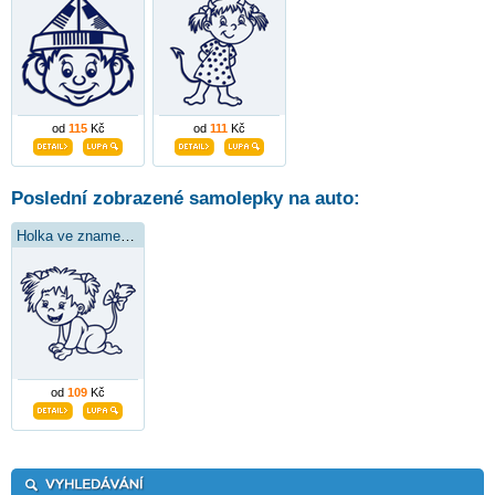
od
115
Kč
od
111
Kč
Poslední zobrazené samolepky na auto:
Holka ve znamení lva
od
109
Kč