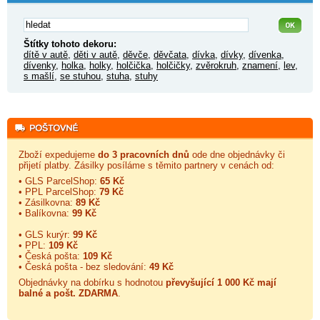
Štítky tohoto dekoru:
dítě v autě
,
děti v autě
,
děvče
,
děvčata
,
dívka
,
dívky
,
dívenka
,
dívenky
,
holka
,
holky
,
holčička
,
holčičky
,
zvěrokruh
,
znamení
,
lev
,
s mašlí
,
se stuhou
,
stuha
,
stuhy
Zboží expedujeme
do 3 pracovních dnů
ode dne objednávky či
přijetí platby. Zásilky posíláme s těmito partnery v cenách od:
• GLS ParcelShop:
65 Kč
• PPL ParcelShop:
79 Kč
• Zásilkovna:
89 Kč
• Balíkovna:
99 Kč
• GLS kurýr:
99 Kč
• PPL:
109 Kč
• Česká pošta:
109 Kč
• Česká pošta - bez sledování:
49 Kč
Objednávky na dobírku s hodnotou
převyšující 1 000 Kč mají
balné a
pošt. ZDARMA
.