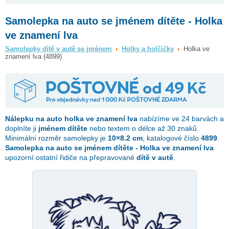
Samolepka na auto se jménem dítěte - Holka
ve znamení lva
Samolepky dítě v autě se jménem
Holky a holčičky
Holka ve
znamení lva (4899)
Nálepku na auto
holka ve znamení lva
nabízíme ve 24 barvách a
doplníte ji
jménem dítěte
nebo textem o délce až 30 znaků.
Minimální rozměr samolepky je
10×8.2 cm
, katalogové číslo
4899
.
Samolepka na auto se jménem dítěte - Holka ve znamení lva
upozorní ostatní řidiče na přepravované
dítě v autě
.