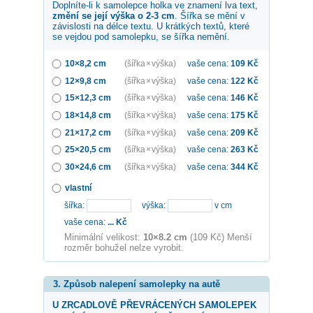
Doplníte-li k samolepce
holka ve znamení lva
text,
změní se její výška o 2-3 cm
. Šířka se mění v
závislosti na délce textu. U krátkých textů, které
se vejdou pod samolepku, se šířka nemění.
10×8,2 cm
(šířka × výška)
vaše cena:
109
Kč
12×9,8 cm
(šířka × výška)
vaše cena:
122
Kč
15×12,3 cm
(šířka × výška)
vaše cena:
146
Kč
18×14,8 cm
(šířka × výška)
vaše cena:
175
Kč
21×17,2 cm
(šířka × výška)
vaše cena:
209
Kč
25×20,5 cm
(šířka × výška)
vaše cena:
263
Kč
30×24,6 cm
(šířka × výška)
vaše cena:
344
Kč
vlastní
šířka:
výška:
v cm
vaše cena:
...
Kč
Minimální velikost:
10×8.2 cm
(109 Kč) Menší
rozměr bohužel nelze vyrobit.
3. Způsob nalepení samolepky na autě
U ZRCADLOVĚ PŘEVRÁCENÝCH SAMOLEPEK