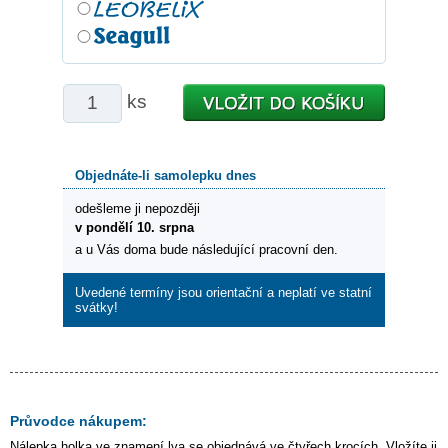
ks
Objednáte-li samolepku dnes
odešleme ji nepozději
v pondělí 10. srpna
a u Vás doma bude následující pracovní den.
Uvedené termíny jsou orientační a neplatí ve statní
svátky!
Průvodce nákupem:
Nálepka
holka ve znamení lva
se objednává ve čtyřech krocích. Vložíte ji