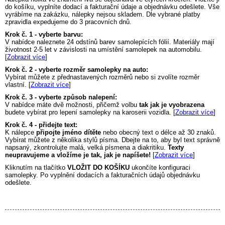
do košíku, vyplníte dodací a fakturační údaje a objednávku odešlete. Vše
vyrábíme na zakázku, nálepky nejsou skladem. Dle vybrané platby
zpravidla expedujeme do 3 pracovních dnů.
Krok č. 1 - vyberte barvu:
V nabídce naleznete 24 odstínů barev samolepících fólií. Materiály mají
životnost 2-5 let v závislosti na umístění samolepek na automobilu.
[
Zobrazit více
]
Krok č. 2 - vyberte rozměr samolepky na auto:
Vybírat můžete z přednastavených rozměrů nebo si zvolíte rozměr
vlastní. [
Zobrazit více
]
Krok č. 3 - vyberte způsob nalepení:
V nabídce máte dvě možnosti, přičemž volbu
tak jak je vyobrazena
budete vybírat pro lepení samolepky na karoserii vozidla. [
Zobrazit více
]
Krok č. 4 - přidejte text:
K nálepce
připojte jméno dítěte
nebo obecný text o délce až 30 znaků.
Vybírat můžete z několika stylů písma. Dbejte na to, aby byl text správně
napsaný, zkontrolujte malá, velká písmena a diakritiku.
Texty
neupravujeme a vložíme je tak, jak je napíšete!
[
Zobrazit více
]
Kliknutím na tlačítko
VLOŽIT DO KOŠÍKU
ukončíte konfiguraci
samolepky. Po vyplnění dodacích a fakturačních údajů objednávku
odešlete.