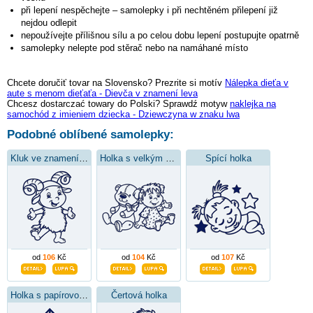
při lepení nespěchejte – samolepky i při nechtěném přilepení již
nejdou odlepit
nepoužívejte přílišnou sílu a po celou dobu lepení postupujte opatrně
samolepky nelepte pod stěrač nebo na namáhané místo
Chcete doručiť tovar na Slovensko? Prezrite si motív
Nálepka dieťa v
aute s menom dieťaťa - Dievča v znamení leva
Chcesz dostarczać towary do Polski? Sprawdź motyw
naklejka na
samochód z imieniem dziecka - Dziewczyna w znaku lwa
Podobné oblíbené samolepky:
Kluk ve znamení kozoroha
Holka s velkým plyšákem
Spící holka
od
106
Kč
od
104
Kč
od
107
Kč
Holka s papírovou čepicí
Čertová holka