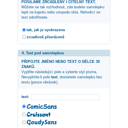
POSÍLÁME ZRCADLENÝ I ČITELNÝ TEXT.
Můžete se tak rozhodnout, zda budete samolepku
lepit na kapotu nebo zespodu skla. Nehodící se
text odstřihnete.
tak, jak je vyobrazena
zrcadlově převráceně
4. Text pod samolepkou
PŘIPOJTE JMÉNO NEBO TEXT O DÉLCE 30
ZNAKŮ.
Vyplňte následující pole a vyberte styl písma.
Nevyplníte-li pole
text
, dostanete samolepku bez
textu (pouze obrázek).
text: