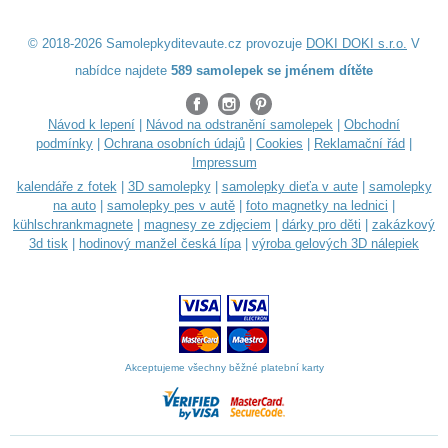
© 2018-2026 Samolepkyditevaute.cz provozuje
DOKI DOKI s.r.o.
V
nabídce najdete
589 samolepek se jménem dítěte
Návod k lepení
|
Návod na odstranění samolepek
|
Obchodní
podmínky
|
Ochrana osobních údajů
|
Cookies
|
Reklamační řád
|
Impressum
kalendáře z fotek
|
3D samolepky
|
samolepky dieťa v aute
|
samolepky
na auto
|
samolepky pes v autě
|
foto magnetky na lednici
|
kühlschrankmagnete
|
magnesy ze zdjęciem
|
dárky pro děti
|
zakázkový
3d tisk
|
hodinový manžel česká lípa
|
výroba gelových 3D nálepiek
Akceptujeme všechny běžné platební karty