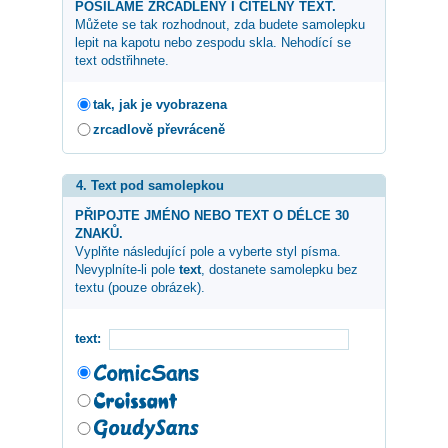
POSÍLÁME ZRCADLENÝ I ČITELNÝ TEXT.
Můžete se tak rozhodnout, zda budete samolepku
lepit na kapotu nebo zespodu skla. Nehodící se
text odstřihnete.
tak, jak je vyobrazena
zrcadlově převráceně
4. Text pod samolepkou
PŘIPOJTE JMÉNO NEBO TEXT O DÉLCE 30
ZNAKŮ.
Vyplňte následující pole a vyberte styl písma.
Nevyplníte-li pole
text
, dostanete samolepku bez
textu (pouze obrázek).
text: