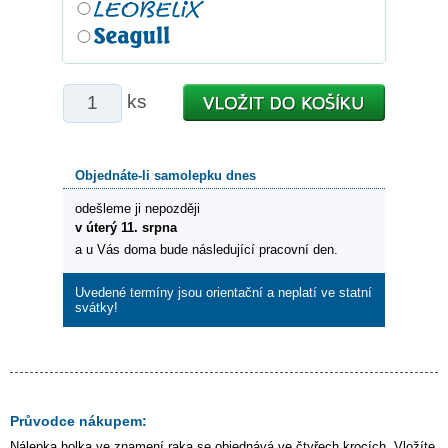
ks
Objednáte-li samolepku dnes
odešleme ji nepozději
v úterý 11. srpna
a u Vás doma bude následující pracovní den.
Uvedené termíny jsou orientační a neplatí ve statní
svátky!
Průvodce nákupem:
Nálepka
holka ve znamení raka
se objednává ve čtyřech krocích. Vložíte