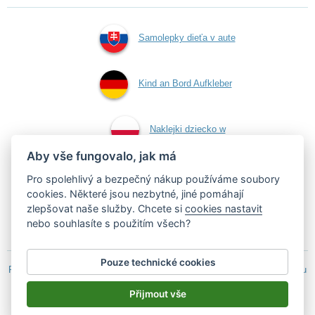
Samolepky dieťa v aute
Kind an Bord Aufkleber
Naklejki dziecko w
Aby vše fungovalo, jak má
aucie
Pro spolehlivý a bezpečný nákup používáme soubory
cookies. Některé jsou nezbytné, jiné pomáhají
zlepšovat naše služby. Chcete si
cookies nastavit
Samolepky dítě v autě
nebo souhlasíte s použitím všech?
Pouze technické cookies
Podle zákona o evidenci tržeb je prodávající povinen vystavit kupujícímu
účtenku.
Přijmout vše
Zároveň je povinen zaevidovat přijatou tržbu u správce daně on-line; v
případě technického výpadku pak nejpozději do 48 hodin.