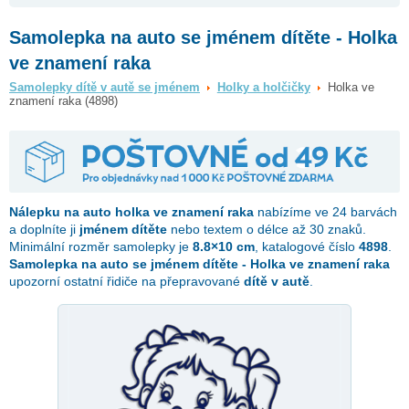
Samolepka na auto se jménem dítěte - Holka
ve znamení raka
Samolepky dítě v autě se jménem
Holky a holčičky
Holka ve
znamení raka (4898)
Nálepku na auto
holka ve znamení raka
nabízíme ve 24 barvách
a doplníte ji
jménem dítěte
nebo textem o délce až 30 znaků.
Minimální rozměr samolepky je
8.8×10 cm
, katalogové číslo
4898
.
Samolepka na auto se jménem dítěte - Holka ve znamení raka
upozorní ostatní řidiče na přepravované
dítě v autě
.