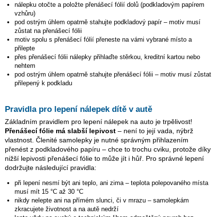
nálepku otočte a položte přenášecí fólií dolů (podkladovým papírem
vzhůru)
pod ostrým úhlem opatrně stahujte podkladový papír – motiv musí
zůstat na přenášecí fólii
motiv spolu s přenášecí fólií přeneste na vámi vybrané místo a
přilepte
přes přenášecí fólii nálepky přihlaďte stěrkou, kreditní kartou nebo
nehtem
pod ostrým úhlem opatrně stahujte přenášecí fólii – motiv musí zůstat
přilepený k podkladu
Pravidla pro lepení nálepek dítě v autě
Základním pravidlem pro lepení nálepek na auto je trpělivost!
Přenášecí fólie má slabší lepivost
– není to její vada, nýbrž
vlastnost. Členité samolepky je nutné správným přihlazením
přenést z podkladového papíru – chce to trochu cviku, protože díky
nižší lepivosti přenášecí fólie to může jít i hůř. Pro správné lepení
dodržujte následující pravidla:
při lepení nesmí být ani teplo, ani zima – teplota polepovaného místa
musí mít 15 °C až 30 °C
nikdy nelepte ani na přímém slunci, či v mrazu – samolepkám
zkracujete životnost a na autě nedrží