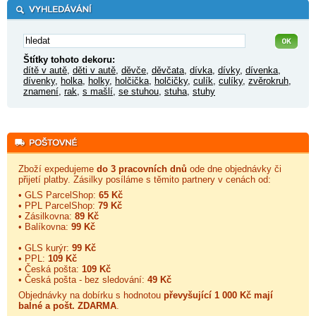
Štítky tohoto dekoru:
dítě v autě
,
děti v autě
,
děvče
,
děvčata
,
dívka
,
dívky
,
dívenka
,
dívenky
,
holka
,
holky
,
holčička
,
holčičky
,
culík
,
culíky
,
zvěrokruh
,
znamení
,
rak
,
s mašlí
,
se stuhou
,
stuha
,
stuhy
Zboží expedujeme
do 3 pracovních dnů
ode dne objednávky či
přijetí platby. Zásilky posíláme s těmito partnery v cenách od:
• GLS ParcelShop:
65 Kč
• PPL ParcelShop:
79 Kč
• Zásilkovna:
89 Kč
• Balíkovna:
99 Kč
• GLS kurýr:
99 Kč
• PPL:
109 Kč
• Česká pošta:
109 Kč
• Česká pošta - bez sledování:
49 Kč
Objednávky na dobírku s hodnotou
převyšující 1 000 Kč mají
balné a
pošt. ZDARMA
.