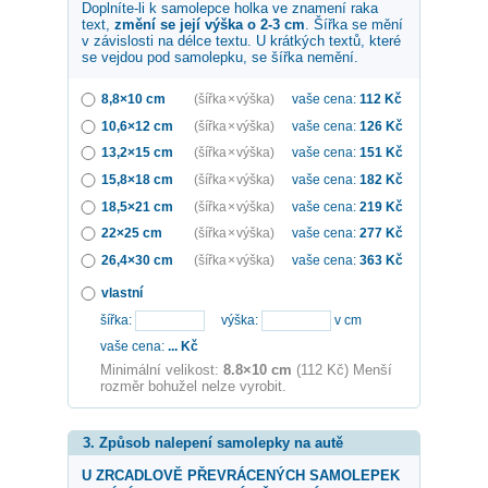
Doplníte-li k samolepce
holka ve znamení raka
text,
změní se její výška o 2-3 cm
. Šířka se mění
v závislosti na délce textu. U krátkých textů, které
se vejdou pod samolepku, se šířka nemění.
8,8×10 cm
(šířka × výška)
vaše cena:
112
Kč
10,6×12 cm
(šířka × výška)
vaše cena:
126
Kč
13,2×15 cm
(šířka × výška)
vaše cena:
151
Kč
15,8×18 cm
(šířka × výška)
vaše cena:
182
Kč
18,5×21 cm
(šířka × výška)
vaše cena:
219
Kč
22×25 cm
(šířka × výška)
vaše cena:
277
Kč
26,4×30 cm
(šířka × výška)
vaše cena:
363
Kč
vlastní
šířka:
výška:
v cm
vaše cena:
...
Kč
Minimální velikost:
8.8×10 cm
(112 Kč) Menší
rozměr bohužel nelze vyrobit.
3. Způsob nalepení samolepky na autě
U ZRCADLOVĚ PŘEVRÁCENÝCH SAMOLEPEK