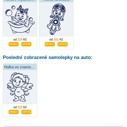
od
114
Kč
od
101
Kč
Poslední zobrazené samolepky na auto:
Holka ve znamení raka
od
112
Kč