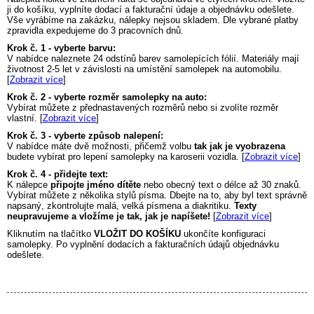
ji do košíku, vyplníte dodací a fakturační údaje a objednávku odešlete.
Vše vyrábíme na zakázku, nálepky nejsou skladem. Dle vybrané platby
zpravidla expedujeme do 3 pracovních dnů.
Krok č. 1 - vyberte barvu:
V nabídce naleznete 24 odstínů barev samolepících fólií. Materiály mají
životnost 2-5 let v závislosti na umístění samolepek na automobilu.
[
Zobrazit více
]
Krok č. 2 - vyberte rozměr samolepky na auto:
Vybírat můžete z přednastavených rozměrů nebo si zvolíte rozměr
vlastní. [
Zobrazit více
]
Krok č. 3 - vyberte způsob nalepení:
V nabídce máte dvě možnosti, přičemž volbu
tak jak je vyobrazena
budete vybírat pro lepení samolepky na karoserii vozidla. [
Zobrazit více
]
Krok č. 4 - přidejte text:
K nálepce
připojte jméno dítěte
nebo obecný text o délce až 30 znaků.
Vybírat můžete z několika stylů písma. Dbejte na to, aby byl text správně
napsaný, zkontrolujte malá, velká písmena a diakritiku.
Texty
neupravujeme a vložíme je tak, jak je napíšete!
[
Zobrazit více
]
Kliknutím na tlačítko
VLOŽIT DO KOŠÍKU
ukončíte konfiguraci
samolepky. Po vyplnění dodacích a fakturačních údajů objednávku
odešlete.