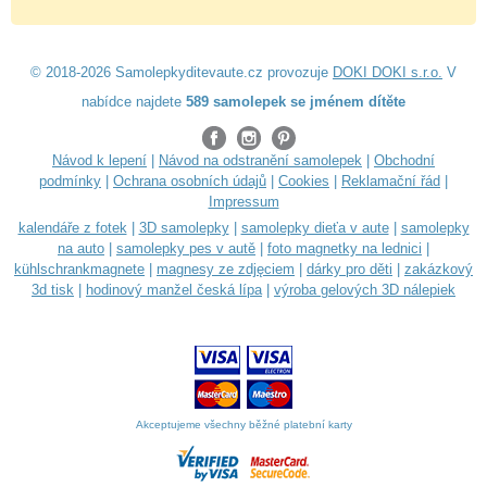
© 2018-2026 Samolepkyditevaute.cz provozuje
DOKI DOKI s.r.o.
V
nabídce najdete
589 samolepek se jménem dítěte
Návod k lepení
|
Návod na odstranění samolepek
|
Obchodní
podmínky
|
Ochrana osobních údajů
|
Cookies
|
Reklamační řád
|
Impressum
kalendáře z fotek
|
3D samolepky
|
samolepky dieťa v aute
|
samolepky
na auto
|
samolepky pes v autě
|
foto magnetky na lednici
|
kühlschrankmagnete
|
magnesy ze zdjęciem
|
dárky pro děti
|
zakázkový
3d tisk
|
hodinový manžel česká lípa
|
výroba gelových 3D nálepiek
Akceptujeme všechny běžné platební karty