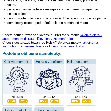
lepte vždy na suchý a technickým lihem odmaštěný povrch bez
vosku
při lepení nespěchejte – samolepky i při nechtěném přilepení již
nejdou odlepit
nepoužívejte přílišnou sílu a po celou dobu lepení postupujte opatrně
samolepky nelepte pod stěrač nebo na namáhané místo
Chcete doručiť tovar na Slovensko? Prezrite si motív
Nálepka dieťa v
aute s menom dieťaťa - Dievčina v znamení raka
Chcesz dostarczać towary do Polski? Sprawdź motyw
naklejka na
samochód z imieniem dziecka - Dziewczyna znak Kraba
Podobné oblíbené samolepky:
Kluk ve znamení raka
Holka s věnečkem
Holka ve znamení vah
od
113
Kč
od
110
Kč
od
114
Kč
Holka v mydlinkách
Holka na skútru