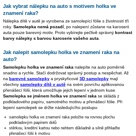
Jak vybrat nálepku na auto s motivem
holka ve
znamení raka
?
Nálepka dítě v autě je vyrobena ze samolepící fólie s životností tři
roky.
Samolepka nemá pozadí
, po nalepení zůstane na karoserii
auta pouze barevný motiv. Proto vybírejte pečlivě správný
kontrast
barvy nálepky s barvou karoserie vašeho auta
.
Jak nalepit samolepku
holka ve znamení raka
na
auto?
Samolepku
holka ve znamení raka
nalepíte na auto poměrně
snadno a rychle. Stačí dodržovat správný postup a nespěchat. Až
na
barevné samolepky
a pryskyřicové
3D samolepky
mají
všechny
samolepky dítě v autě
na svém povrchu aplikovanou
přenášecí fólii, která umožňuje jejich lepení v jednom kuse.
Samolepka se jménem
holka ve znamení raka
se skládá z
podkladového papíru, samotného motivu a přenášecí fólie. Při
lepení samolepek se držte následujícího postupu:
samolepku
holka ve znamení raka
položte na rovnou plochu
podkladovým papírem dolů
stěrkou, kreditní kartou nebo nehtem důkladně a silně přihlaďte
přenášecí fólii k motivu