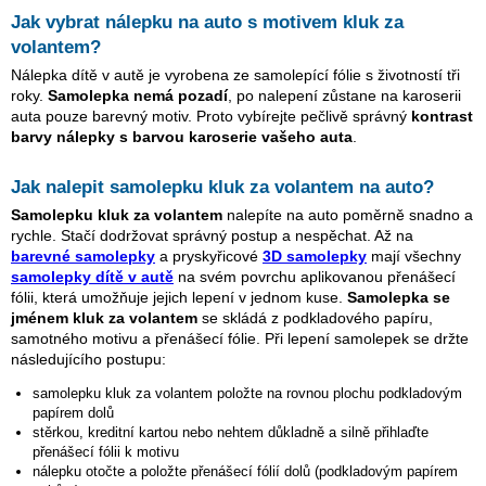
Jak vybrat nálepku na auto s motivem
kluk za
volantem
?
Nálepka dítě v autě je vyrobena ze samolepící fólie s životností tři
roky.
Samolepka nemá pozadí
, po nalepení zůstane na karoserii
auta pouze barevný motiv. Proto vybírejte pečlivě správný
kontrast
barvy nálepky s barvou karoserie vašeho auta
.
Jak nalepit samolepku
kluk za volantem
na auto?
Samolepku
kluk za volantem
nalepíte na auto poměrně snadno a
rychle. Stačí dodržovat správný postup a nespěchat. Až na
barevné samolepky
a pryskyřicové
3D samolepky
mají všechny
samolepky dítě v autě
na svém povrchu aplikovanou přenášecí
fólii, která umožňuje jejich lepení v jednom kuse.
Samolepka se
jménem
kluk za volantem
se skládá z podkladového papíru,
samotného motivu a přenášecí fólie. Při lepení samolepek se držte
následujícího postupu:
samolepku
kluk za volantem
položte na rovnou plochu podkladovým
papírem dolů
stěrkou, kreditní kartou nebo nehtem důkladně a silně přihlaďte
přenášecí fólii k motivu
nálepku otočte a položte přenášecí fólií dolů (podkladovým papírem