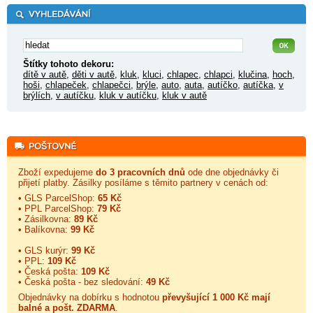
Štítky tohoto dekoru:
dítě v autě
,
děti v autě
,
kluk
,
kluci
,
chlapec
,
chlapci
,
klučina
,
hoch
,
hoši
,
chlapeček
,
chlapečci
,
brýle
,
auto
,
auta
,
autíčko
,
autíčka
,
v
brýlích
,
v autíčku
,
kluk v autíčku
,
kluk v autě
Zboží expedujeme
do 3 pracovních dnů
ode dne objednávky či
přijetí platby. Zásilky posíláme s těmito partnery v cenách od:
• GLS ParcelShop:
65 Kč
• PPL ParcelShop:
79 Kč
• Zásilkovna:
89 Kč
• Balíkovna:
99 Kč
• GLS kurýr:
99 Kč
• PPL:
109 Kč
• Česká pošta:
109 Kč
• Česká pošta - bez sledování:
49 Kč
Objednávky na dobírku s hodnotou
převyšující 1 000 Kč mají
balné a
pošt. ZDARMA
.