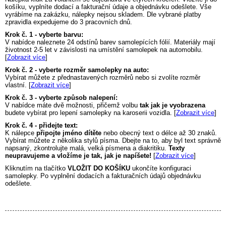
košíku, vyplníte dodací a fakturační údaje a objednávku odešlete. Vše
vyrábíme na zakázku, nálepky nejsou skladem. Dle vybrané platby
zpravidla expedujeme do 3 pracovních dnů.
Krok č. 1 - vyberte barvu:
V nabídce naleznete 24 odstínů barev samolepících fólií. Materiály mají
životnost 2-5 let v závislosti na umístění samolepek na automobilu.
[
Zobrazit více
]
Krok č. 2 - vyberte rozměr samolepky na auto:
Vybírat můžete z přednastavených rozměrů nebo si zvolíte rozměr
vlastní. [
Zobrazit více
]
Krok č. 3 - vyberte způsob nalepení:
V nabídce máte dvě možnosti, přičemž volbu
tak jak je vyobrazena
budete vybírat pro lepení samolepky na karoserii vozidla. [
Zobrazit více
]
Krok č. 4 - přidejte text:
K nálepce
připojte jméno dítěte
nebo obecný text o délce až 30 znaků.
Vybírat můžete z několika stylů písma. Dbejte na to, aby byl text správně
napsaný, zkontrolujte malá, velká písmena a diakritiku.
Texty
neupravujeme a vložíme je tak, jak je napíšete!
[
Zobrazit více
]
Kliknutím na tlačítko
VLOŽIT DO KOŠÍKU
ukončíte konfiguraci
samolepky. Po vyplnění dodacích a fakturačních údajů objednávku
odešlete.