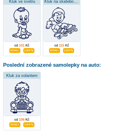
Kluk ve svetru
Kluk na skateboardu
od
101
Kč
od
115
Kč
Poslední zobrazené samolepky na auto:
Kluk za volantem
od
106
Kč