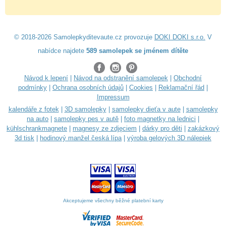
© 2018-2026 Samolepkyditevaute.cz provozuje
DOKI DOKI s.r.o.
V
nabídce najdete
589 samolepek se jménem dítěte
Návod k lepení
|
Návod na odstranění samolepek
|
Obchodní
podmínky
|
Ochrana osobních údajů
|
Cookies
|
Reklamační řád
|
Impressum
kalendáře z fotek
|
3D samolepky
|
samolepky dieťa v aute
|
samolepky
na auto
|
samolepky pes v autě
|
foto magnetky na lednici
|
kühlschrankmagnete
|
magnesy ze zdjęciem
|
dárky pro děti
|
zakázkový
3d tisk
|
hodinový manžel česká lípa
|
výroba gelových 3D nálepiek
Akceptujeme všechny běžné platební karty