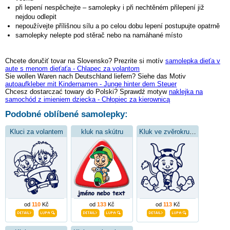
při lepení nespěchejte – samolepky i při nechtěném přilepení již
nejdou odlepit
nepoužívejte přílišnou sílu a po celou dobu lepení postupujte opatrně
samolepky nelepte pod stěrač nebo na namáhané místo
Chcete doručiť tovar na Slovensko? Prezrite si motív
samolepka dieťa v
aute s menom dieťaťa - Chlapec za volantom
Sie wollen Waren nach Deutschland liefern? Siehe das Motiv
autoaufkleber mit Kindernamen - Junge hinter dem Steuer
Chcesz dostarczać towary do Polski? Sprawdź motyw
naklejka na
samochód z imieniem dziecka - Chłopiec za kierownicą
Podobné oblíbené samolepky:
Kluci za volantem
kluk na skútru
Kluk ve zvěrokruhu býk
od
110
Kč
od
133
Kč
od
113
Kč