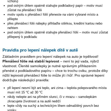
vzhůru)
pod ostrým úhlem opatrně stahujte podkladový papír – motiv musí
zůstat na přenášecí fólii
motiv spolu s přenášecí fólií přeneste na vámi vybrané místo a
přilepte
přes přenášecí fólii nálepky přihlaďte stěrkou, kreditní kartou nebo
nehtem
pod ostrým úhlem opatrně stahujte přenášecí fólii – motiv musí zůstat
přilepený k podkladu
Pravidla pro lepení nálepek dítě v autě
Základním pravidlem pro lepení nálepek na auto je trpělivost!
Přenášecí fólie má slabší lepivost
– není to její vada, nýbrž
vlastnost. Členité samolepky je nutné správným přihlazením
přenést z podkladového papíru – chce to trochu cviku, protože díky
nižší lepivosti přenášecí fólie to může jít i hůř. Pro správné lepení
dodržujte následující pravidla:
při lepení nesmí být ani teplo, ani zima – teplota polepovaného místa
musí mít 15 °C až 30 °C
nikdy nelepte ani na přímém slunci, či v mrazu – samolepkám
zkracujete životnost a na autě nedrží
lepte vždy na suchý a technickým lihem odmaštěný povrch bez
vosku