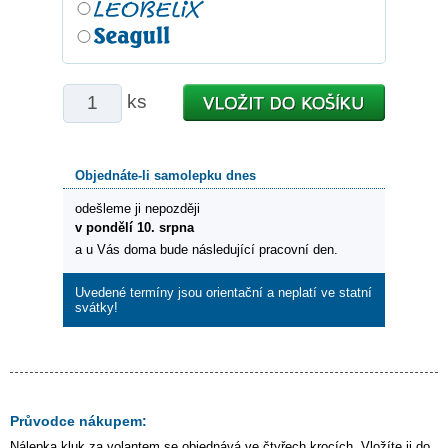
ks
Objednáte-li samolepku dnes
odešleme ji nepozději
v pondělí 10. srpna
a u Vás doma bude následující pracovní den.
Uvedené termíny jsou orientační a neplatí ve statní
svátky!
Průvodce nákupem:
Nálepka
kluk za volantem
se objednává ve čtyřech krocích. Vložíte ji do