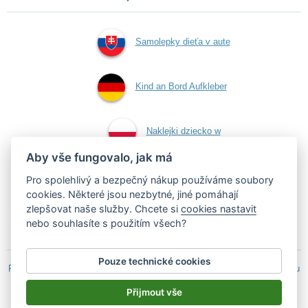
Samolepky dieťa v aute
Kind an Bord Aufkleber
Naklejki dziecko w
Aby vše fungovalo, jak má
aucie
Pro spolehlivý a bezpečný nákup používáme soubory
cookies. Některé jsou nezbytné, jiné pomáhají
zlepšovat naše služby. Chcete si
cookies nastavit
Samolepky dítě v autě
nebo souhlasíte s použitím všech?
Pouze technické cookies
Podle zákona o evidenci tržeb je prodávající povinen vystavit kupujícímu
účtenku.
Přijmout vše
Zároveň je povinen zaevidovat přijatou tržbu u správce daně on-line; v
případě technického výpadku pak nejpozději do 48 hodin.