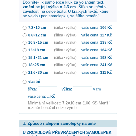
Doplníte-li k samolepce
kluk za volantem
text,
změní se její výška o 2-3 cm
. Šířka se mění v
závislosti na délce textu. U krátkých textů, které
se vejdou pod samolepku, se šířka nemění.
7,2×10 cm
(šířka × výška)
vaše cena:
106
Kč
8,6×12 cm
(šířka × výška)
vaše cena:
117
Kč
10,8×15 cm
(šířka × výška)
vaše cena:
138
Kč
13×18 cm
(šířka × výška)
vaše cena:
164
Kč
15,1×21 cm
(šířka × výška)
vaše cena:
193
Kč
18×25 cm
(šířka × výška)
vaše cena:
241
Kč
21,6×30 cm
(šířka × výška)
vaše cena:
311
Kč
vlastní
šířka:
výška:
v cm
vaše cena:
...
Kč
Minimální velikost:
7.2×10 cm
(106 Kč) Menší
rozměr bohužel nelze vyrobit.
3. Způsob nalepení samolepky na autě
U ZRCADLOVĚ PŘEVRÁCENÝCH SAMOLEPEK