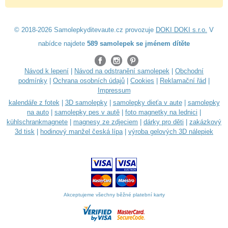
© 2018-2026 Samolepkyditevaute.cz provozuje
DOKI DOKI s.r.o.
V
nabídce najdete
589 samolepek se jménem dítěte
Návod k lepení
|
Návod na odstranění samolepek
|
Obchodní
podmínky
|
Ochrana osobních údajů
|
Cookies
|
Reklamační řád
|
Impressum
kalendáře z fotek
|
3D samolepky
|
samolepky dieťa v aute
|
samolepky
na auto
|
samolepky pes v autě
|
foto magnetky na lednici
|
kühlschrankmagnete
|
magnesy ze zdjęciem
|
dárky pro děti
|
zakázkový
3d tisk
|
hodinový manžel česká lípa
|
výroba gelových 3D nálepiek
Akceptujeme všechny běžné platební karty