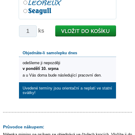
ks
Objednáte-li samolepku dnes
odešleme ji nepozději
v pondělí 10. srpna
a u Vás doma bude následující pracovní den.
Uvedené termíny jsou orientační a neplatí ve statní
svátky!
Průvodce nákupem:
Nálepka
mimino se psíkem
se objednává ve čtyřech krocích. Vložíte ji do