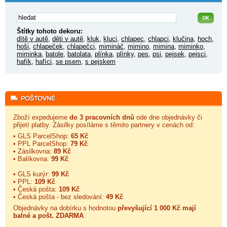
Štítky tohoto dekoru:
dítě v autě
,
děti v autě
,
kluk
,
kluci
,
chlapec
,
chlapci
,
klučina
,
hoch
,
hoši
,
chlapeček
,
chlapečci
,
mimináč
,
mimino
,
mimina
,
miminko
,
miminka
,
batole
,
batolata
,
plínka
,
plínky
,
pes
,
psi
,
pejsek
,
pejsci
,
hafík
,
hafíci
,
se psem
,
s pejskem
Zboží expedujeme
do 3 pracovních dnů
ode dne objednávky či
přijetí platby. Zásilky posíláme s těmito partnery v cenách od:
• GLS ParcelShop:
65 Kč
• PPL ParcelShop:
79 Kč
• Zásilkovna:
89 Kč
• Balíkovna:
99 Kč
• GLS kurýr:
99 Kč
• PPL:
109 Kč
• Česká pošta:
109 Kč
• Česká pošta - bez sledování:
49 Kč
Objednávky na dobírku s hodnotou
převyšující 1 000 Kč mají
balné a
pošt. ZDARMA
.