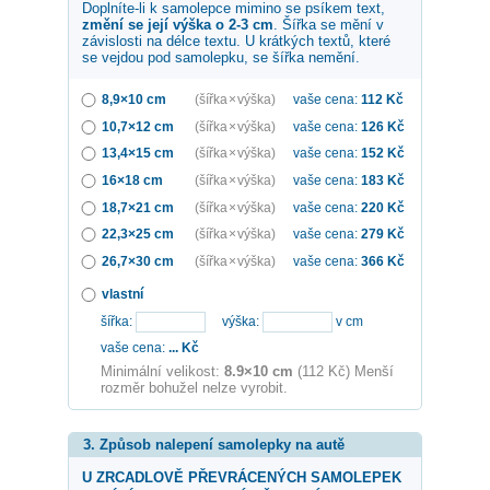
Doplníte-li k samolepce
mimino se psíkem
text,
změní se její výška o 2-3 cm
. Šířka se mění v
závislosti na délce textu. U krátkých textů, které
se vejdou pod samolepku, se šířka nemění.
8,9×10 cm
(šířka × výška)
vaše cena:
112
Kč
10,7×12 cm
(šířka × výška)
vaše cena:
126
Kč
13,4×15 cm
(šířka × výška)
vaše cena:
152
Kč
16×18 cm
(šířka × výška)
vaše cena:
183
Kč
18,7×21 cm
(šířka × výška)
vaše cena:
220
Kč
22,3×25 cm
(šířka × výška)
vaše cena:
279
Kč
26,7×30 cm
(šířka × výška)
vaše cena:
366
Kč
vlastní
šířka:
výška:
v cm
vaše cena:
...
Kč
Minimální velikost:
8.9×10 cm
(112 Kč) Menší
rozměr bohužel nelze vyrobit.
3. Způsob nalepení samolepky na autě
U ZRCADLOVĚ PŘEVRÁCENÝCH SAMOLEPEK