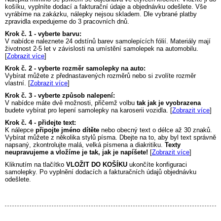
košíku, vyplníte dodací a fakturační údaje a objednávku odešlete. Vše
vyrábíme na zakázku, nálepky nejsou skladem. Dle vybrané platby
zpravidla expedujeme do 3 pracovních dnů.
Krok č. 1 - vyberte barvu:
V nabídce naleznete 24 odstínů barev samolepících fólií. Materiály mají
životnost 2-5 let v závislosti na umístění samolepek na automobilu.
[
Zobrazit více
]
Krok č. 2 - vyberte rozměr samolepky na auto:
Vybírat můžete z přednastavených rozměrů nebo si zvolíte rozměr
vlastní. [
Zobrazit více
]
Krok č. 3 - vyberte způsob nalepení:
V nabídce máte dvě možnosti, přičemž volbu
tak jak je vyobrazena
budete vybírat pro lepení samolepky na karoserii vozidla. [
Zobrazit více
]
Krok č. 4 - přidejte text:
K nálepce
připojte jméno dítěte
nebo obecný text o délce až 30 znaků.
Vybírat můžete z několika stylů písma. Dbejte na to, aby byl text správně
napsaný, zkontrolujte malá, velká písmena a diakritiku.
Texty
neupravujeme a vložíme je tak, jak je napíšete!
[
Zobrazit více
]
Kliknutím na tlačítko
VLOŽIT DO KOŠÍKU
ukončíte konfiguraci
samolepky. Po vyplnění dodacích a fakturačních údajů objednávku
odešlete.