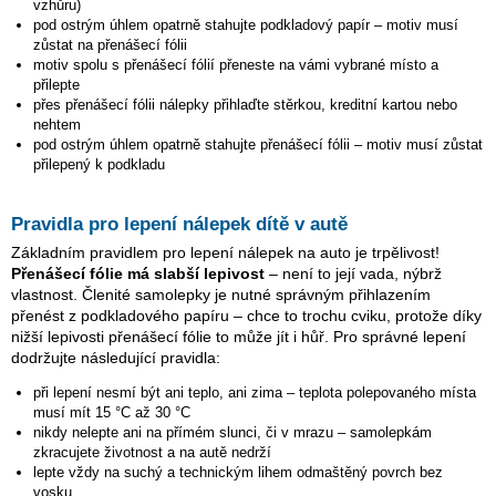
vzhůru)
pod ostrým úhlem opatrně stahujte podkladový papír – motiv musí
zůstat na přenášecí fólii
motiv spolu s přenášecí fólií přeneste na vámi vybrané místo a
přilepte
přes přenášecí fólii nálepky přihlaďte stěrkou, kreditní kartou nebo
nehtem
pod ostrým úhlem opatrně stahujte přenášecí fólii – motiv musí zůstat
přilepený k podkladu
Pravidla pro lepení nálepek dítě v autě
Základním pravidlem pro lepení nálepek na auto je trpělivost!
Přenášecí fólie má slabší lepivost
– není to její vada, nýbrž
vlastnost. Členité samolepky je nutné správným přihlazením
přenést z podkladového papíru – chce to trochu cviku, protože díky
nižší lepivosti přenášecí fólie to může jít i hůř. Pro správné lepení
dodržujte následující pravidla:
při lepení nesmí být ani teplo, ani zima – teplota polepovaného místa
musí mít 15 °C až 30 °C
nikdy nelepte ani na přímém slunci, či v mrazu – samolepkám
zkracujete životnost a na autě nedrží
lepte vždy na suchý a technickým lihem odmaštěný povrch bez
vosku