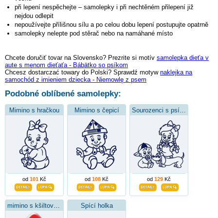
při lepení nespěchejte – samolepky i při nechtěném přilepení již
nejdou odlepit
nepoužívejte přílišnou sílu a po celou dobu lepení postupujte opatrně
samolepky nelepte pod stěrač nebo na namáhané místo
Chcete doručiť tovar na Slovensko? Prezrite si motív
samolepka dieťa v
aute s menom dieťaťa - Bábätko so psíkom
Chcesz dostarczać towary do Polski? Sprawdź motyw
naklejka na
samochód z imieniem dziecka - Niemowlę z psem
Podobné oblíbené samolepky:
Mimino s hračkou
Mimino s čepicí
Sourozenci s psíkem
od
101
Kč
od
108
Kč
od
129
Kč
mimino s kšiltovkou
Spící holka