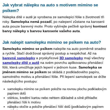
Jak vybrat nálepku na auto s motivem
mimino se
psíkem
?
Nálepka dítě v autě je vyrobena ze samolepící fólie s životností tři
roky.
Samolepka nemá pozadí
, po nalepení zůstane na karoserii
auta pouze barevný motiv. Proto vybírejte pečlivě správný
kontrast
barvy nálepky s barvou karoserie vašeho auta
.
Jak nalepit samolepku
mimino se psíkem
na auto?
Samolepku
mimino se psíkem
nalepíte na auto poměrně snadno
a rychle. Stačí dodržovat správný postup a nespěchat. Až na
barevné samolepky
a pryskyřicové
3D samolepky
mají všechny
samolepky dítě v autě
na svém povrchu aplikovanou přenášecí
fólii, která umožňuje jejich lepení v jednom kuse.
Samolepka se
jménem
mimino se psíkem
se skládá z podkladového papíru,
samotného motivu a přenášecí fólie. Při lepení samolepek se držte
následujícího postupu:
samolepku
mimino se psíkem
položte na rovnou plochu podkladovým
papírem dolů
stěrkou, kreditní kartou nebo nehtem důkladně a silně přihlaďte
přenášecí fólii k motivu
nálepku otočte a položte přenášecí fólií dolů (podkladovým papírem