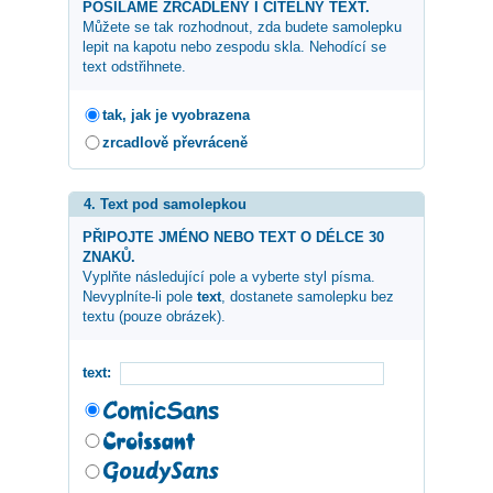
POSÍLÁME ZRCADLENÝ I ČITELNÝ TEXT.
Můžete se tak rozhodnout, zda budete samolepku
lepit na kapotu nebo zespodu skla. Nehodící se
text odstřihnete.
tak, jak je vyobrazena
zrcadlově převráceně
4. Text pod samolepkou
PŘIPOJTE JMÉNO NEBO TEXT O DÉLCE 30
ZNAKŮ.
Vyplňte následující pole a vyberte styl písma.
Nevyplníte-li pole
text
, dostanete samolepku bez
textu (pouze obrázek).
text: