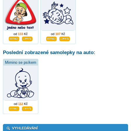
od
133
Kč
od
107
Kč
Poslední zobrazené samolepky na auto:
Mimino se psíkem
od
112
Kč