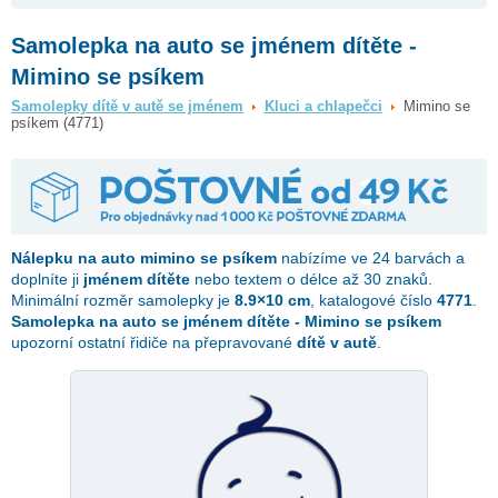
Samolepka na auto se jménem dítěte -
Mimino se psíkem
Samolepky dítě v autě se jménem
Kluci a chlapečci
Mimino se
psíkem (4771)
Nálepku na auto
mimino se psíkem
nabízíme ve 24 barvách a
doplníte ji
jménem dítěte
nebo textem o délce až 30 znaků.
Minimální rozměr samolepky je
8.9×10 cm
, katalogové číslo
4771
.
Samolepka na auto se jménem dítěte - Mimino se psíkem
upozorní ostatní řidiče na přepravované
dítě v autě
.