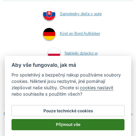
Samolepky dieťa v aute
Kind an Bord Aufkleber
Naklejki dziecko w
Aby vše fungovalo, jak má
aucie
Pro spolehlivý a bezpečný nákup používáme soubory
cookies. Některé jsou nezbytné, jiné pomáhají
zlepšovat naše služby. Chcete si
cookies nastavit
Samolepky dítě v autě
nebo souhlasíte s použitím všech?
Pouze technické cookies
Podle zákona o evidenci tržeb je prodávající povinen vystavit kupujícímu
účtenku.
Přijmout vše
Zároveň je povinen zaevidovat přijatou tržbu u správce daně on-line; v
případě technického výpadku pak nejpozději do 48 hodin.