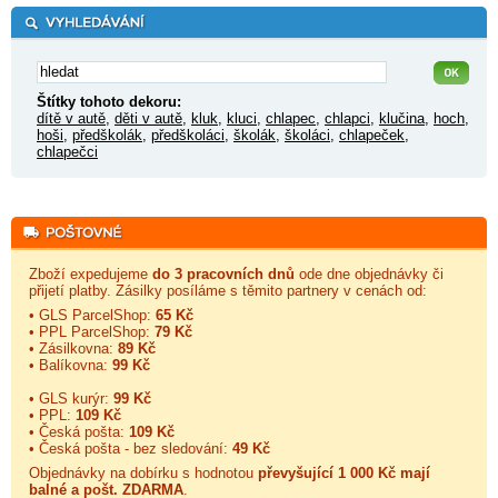
Štítky tohoto dekoru:
dítě v autě
,
děti v autě
,
kluk
,
kluci
,
chlapec
,
chlapci
,
klučina
,
hoch
,
hoši
,
předškolák
,
předškoláci
,
školák
,
školáci
,
chlapeček
,
chlapečci
Zboží expedujeme
do 3 pracovních dnů
ode dne objednávky či
přijetí platby. Zásilky posíláme s těmito partnery v cenách od:
• GLS ParcelShop:
65 Kč
• PPL ParcelShop:
79 Kč
• Zásilkovna:
89 Kč
• Balíkovna:
99 Kč
• GLS kurýr:
99 Kč
• PPL:
109 Kč
• Česká pošta:
109 Kč
• Česká pošta - bez sledování:
49 Kč
Objednávky na dobírku s hodnotou
převyšující 1 000 Kč mají
balné a
pošt. ZDARMA
.