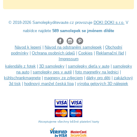
© 2018-2026 Samolepkyditevaute.cz provozuje
DOKI DOKI s.r.o.
V
nabídce najdete
589 samolepek se jménem dítěte
Návod k lepení
|
Návod na odstranění samolepek
|
Obchodní
podmínky
|
Ochrana osobních údajů
|
Cookies
|
Reklamační řád
|
Impressum
kalendáře z fotek
|
3D samolepky
|
samolepky dieťa v aute
|
samolepky
na auto
|
samolepky pes v autě
|
foto magnetky na lednici
|
kühlschrankmagnete
|
magnesy ze zdjęciem
|
dárky pro děti
|
zakázkový
3d tisk
|
hodinový manžel česká lípa
|
výroba gelových 3D nálepiek
Akceptujeme všechny běžné platební karty