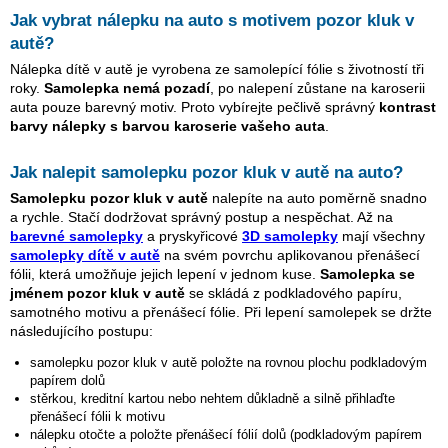
Jak vybrat nálepku na auto s motivem
pozor kluk v
autě
?
Nálepka dítě v autě je vyrobena ze samolepící fólie s životností tři
roky.
Samolepka nemá pozadí
, po nalepení zůstane na karoserii
auta pouze barevný motiv. Proto vybírejte pečlivě správný
kontrast
barvy nálepky s barvou karoserie vašeho auta
.
Jak nalepit samolepku
pozor kluk v autě
na auto?
Samolepku
pozor kluk v autě
nalepíte na auto poměrně snadno
a rychle. Stačí dodržovat správný postup a nespěchat. Až na
barevné samolepky
a pryskyřicové
3D samolepky
mají všechny
samolepky dítě v autě
na svém povrchu aplikovanou přenášecí
fólii, která umožňuje jejich lepení v jednom kuse.
Samolepka se
jménem
pozor kluk v autě
se skládá z podkladového papíru,
samotného motivu a přenášecí fólie. Při lepení samolepek se držte
následujícího postupu:
samolepku
pozor kluk v autě
položte na rovnou plochu podkladovým
papírem dolů
stěrkou, kreditní kartou nebo nehtem důkladně a silně přihlaďte
přenášecí fólii k motivu
nálepku otočte a položte přenášecí fólií dolů (podkladovým papírem