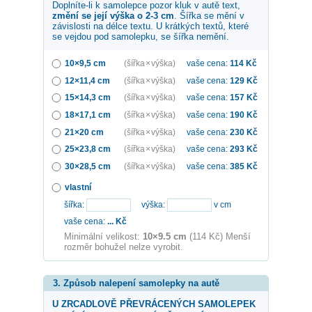
Doplníte-li k samolepce
pozor kluk v autě
text,
změní se její výška o 2-3 cm
. Šířka se mění v
závislosti na délce textu. U krátkých textů, které
se vejdou pod samolepku, se šířka nemění.
10×9,5 cm
(šířka × výška)
vaše cena:
114
Kč
12×11,4 cm
(šířka × výška)
vaše cena:
129
Kč
15×14,3 cm
(šířka × výška)
vaše cena:
157
Kč
18×17,1 cm
(šířka × výška)
vaše cena:
190
Kč
21×20 cm
(šířka × výška)
vaše cena:
230
Kč
25×23,8 cm
(šířka × výška)
vaše cena:
293
Kč
30×28,5 cm
(šířka × výška)
vaše cena:
385
Kč
vlastní
šířka:
výška:
v cm
vaše cena:
...
Kč
Minimální velikost:
10×9.5 cm
(114 Kč) Menší
rozměr bohužel nelze vyrobit.
3. Způsob nalepení samolepky na autě
U ZRCADLOVĚ PŘEVRÁCENÝCH SAMOLEPEK