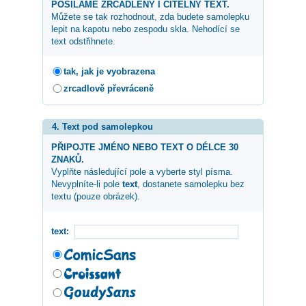
POSÍLÁME ZRCADLENÝ I ČITELNÝ TEXT.
Můžete se tak rozhodnout, zda budete samolepku
lepit na kapotu nebo zespodu skla. Nehodící se
text odstřihnete.
tak, jak je vyobrazena
zrcadlově převráceně
4. Text pod samolepkou
PŘIPOJTE JMÉNO NEBO TEXT O DÉLCE 30
ZNAKŮ.
Vyplňte následující pole a vyberte styl písma.
Nevyplníte-li pole
text
, dostanete samolepku bez
textu (pouze obrázek).
text: