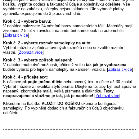
košíku, vyplníte dodací a fakturační údaje a objednávku odešlete. Vše
vyrábíme na zakázku, nálepky nejsou skladem. Dle vybrané platby
zpravidla expedujeme do 3 pracovních dnů.
Krok č. 1 - vyberte barvu:
V nabídce naleznete 24 odstínů barev samolepících fólií. Materiály mají
životnost 2-5 let v závislosti na umístění samolepek na automobilu.
[
Zobrazit více
]
Krok č. 2 - vyberte rozměr samolepky na auto:
Vybírat můžete z přednastavených rozměrů nebo si zvolíte rozměr
vlastní. [
Zobrazit více
]
Krok č. 3 - vyberte způsob nalepení:
V nabídce máte dvě možnosti, přičemž volbu
tak jak je vyobrazena
budete vybírat pro lepení samolepky na karoserii vozidla. [
Zobrazit více
]
Krok č. 4 - přidejte text:
K nálepce
připojte jméno dítěte
nebo obecný text o délce až 30 znaků.
Vybírat můžete z několika stylů písma. Dbejte na to, aby byl text správně
napsaný, zkontrolujte malá, velká písmena a diakritiku.
Texty
neupravujeme a vložíme je tak, jak je napíšete!
[
Zobrazit více
]
Kliknutím na tlačítko
VLOŽIT DO KOŠÍKU
ukončíte konfiguraci
samolepky. Po vyplnění dodacích a fakturačních údajů objednávku
odešlete.