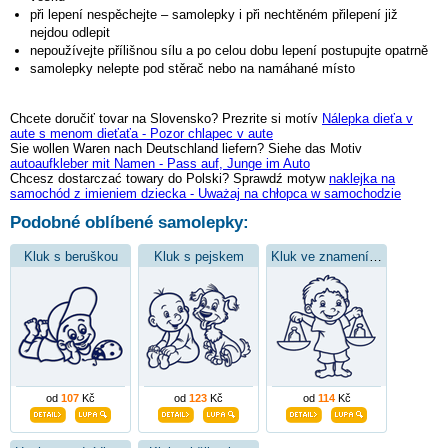
při lepení nespěchejte – samolepky i při nechtěném přilepení již
nejdou odlepit
nepoužívejte přílišnou sílu a po celou dobu lepení postupujte opatrně
samolepky nelepte pod stěrač nebo na namáhané místo
Chcete doručiť tovar na Slovensko? Prezrite si motív
Nálepka dieťa v
aute s menom dieťaťa - Pozor chlapec v aute
Sie wollen Waren nach Deutschland liefern? Siehe das Motiv
autoaufkleber mit Namen - Pass auf, Junge im Auto
Chcesz dostarczać towary do Polski? Sprawdź motyw
naklejka na
samochód z imieniem dziecka - Uważaj na chłopca w samochodzie
Podobné oblíbené samolepky:
Kluk s beruškou
Kluk s pejskem
Kluk ve znamení vah
od
107
Kč
od
123
Kč
od
114
Kč