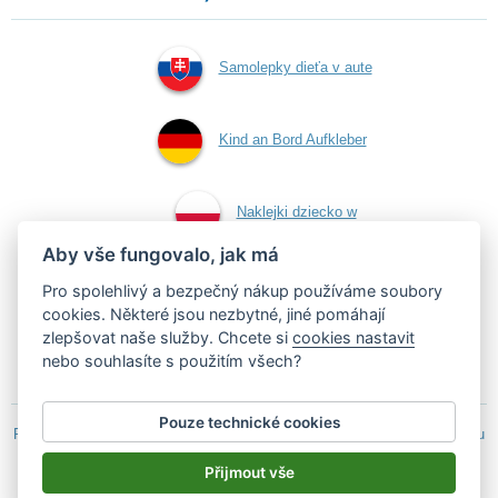
Samolepky dieťa v aute
Kind an Bord Aufkleber
Naklejki dziecko w
Aby vše fungovalo, jak má
aucie
Pro spolehlivý a bezpečný nákup používáme soubory
cookies. Některé jsou nezbytné, jiné pomáhají
zlepšovat naše služby. Chcete si
cookies nastavit
Samolepky dítě v autě
nebo souhlasíte s použitím všech?
Pouze technické cookies
Podle zákona o evidenci tržeb je prodávající povinen vystavit kupujícímu
účtenku.
Přijmout vše
Zároveň je povinen zaevidovat přijatou tržbu u správce daně on-line; v
případě technického výpadku pak nejpozději do 48 hodin.