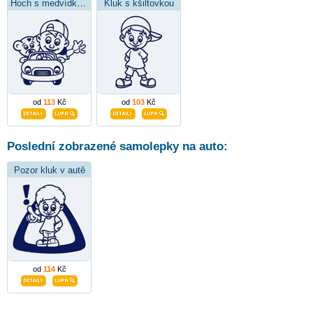
Hoch s medvídkem v autě
Kluk s kšiltovkou
od
113
Kč
od
103
Kč
Poslední zobrazené samolepky na auto:
Pozor kluk v autě
od
114
Kč