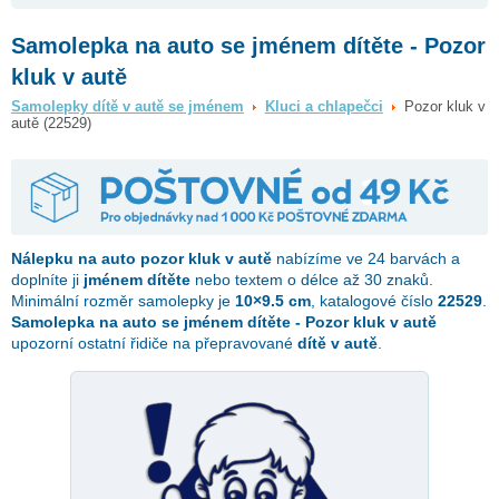
Samolepka na auto se jménem dítěte - Pozor
kluk v autě
Samolepky dítě v autě se jménem
Kluci a chlapečci
Pozor kluk v
autě (22529)
Nálepku na auto
pozor kluk v autě
nabízíme ve 24 barvách a
doplníte ji
jménem dítěte
nebo textem o délce až 30 znaků.
Minimální rozměr samolepky je
10×9.5 cm
, katalogové číslo
22529
.
Samolepka na auto se jménem dítěte - Pozor kluk v autě
upozorní ostatní řidiče na přepravované
dítě v autě
.