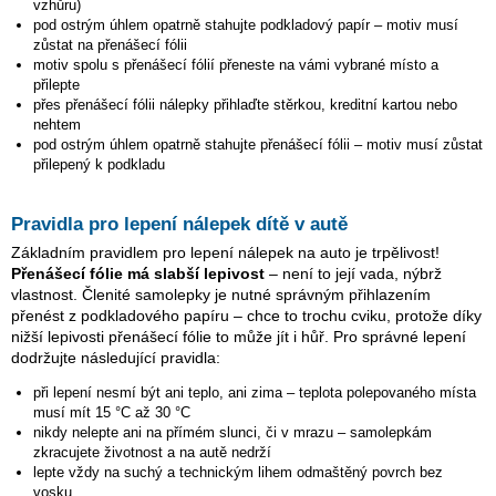
vzhůru)
pod ostrým úhlem opatrně stahujte podkladový papír – motiv musí
zůstat na přenášecí fólii
motiv spolu s přenášecí fólií přeneste na vámi vybrané místo a
přilepte
přes přenášecí fólii nálepky přihlaďte stěrkou, kreditní kartou nebo
nehtem
pod ostrým úhlem opatrně stahujte přenášecí fólii – motiv musí zůstat
přilepený k podkladu
Pravidla pro lepení nálepek dítě v autě
Základním pravidlem pro lepení nálepek na auto je trpělivost!
Přenášecí fólie má slabší lepivost
– není to její vada, nýbrž
vlastnost. Členité samolepky je nutné správným přihlazením
přenést z podkladového papíru – chce to trochu cviku, protože díky
nižší lepivosti přenášecí fólie to může jít i hůř. Pro správné lepení
dodržujte následující pravidla:
při lepení nesmí být ani teplo, ani zima – teplota polepovaného místa
musí mít 15 °C až 30 °C
nikdy nelepte ani na přímém slunci, či v mrazu – samolepkám
zkracujete životnost a na autě nedrží
lepte vždy na suchý a technickým lihem odmaštěný povrch bez
vosku