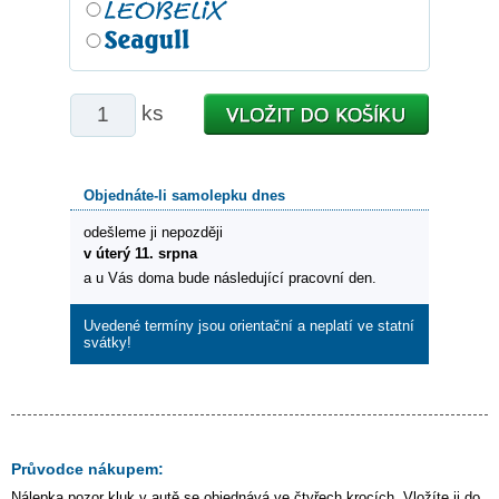
ks
Objednáte-li samolepku dnes
odešleme ji nepozději
v úterý 11. srpna
a u Vás doma bude následující pracovní den.
Uvedené termíny jsou orientační a neplatí ve statní
svátky!
Průvodce nákupem:
Nálepka
pozor kluk v autě
se objednává ve čtyřech krocích. Vložíte ji do