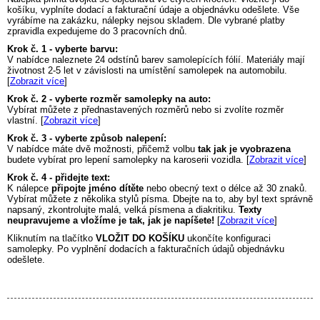
košíku, vyplníte dodací a fakturační údaje a objednávku odešlete. Vše
vyrábíme na zakázku, nálepky nejsou skladem. Dle vybrané platby
zpravidla expedujeme do 3 pracovních dnů.
Krok č. 1 - vyberte barvu:
V nabídce naleznete 24 odstínů barev samolepících fólií. Materiály mají
životnost 2-5 let v závislosti na umístění samolepek na automobilu.
[
Zobrazit více
]
Krok č. 2 - vyberte rozměr samolepky na auto:
Vybírat můžete z přednastavených rozměrů nebo si zvolíte rozměr
vlastní. [
Zobrazit více
]
Krok č. 3 - vyberte způsob nalepení:
V nabídce máte dvě možnosti, přičemž volbu
tak jak je vyobrazena
budete vybírat pro lepení samolepky na karoserii vozidla. [
Zobrazit více
]
Krok č. 4 - přidejte text:
K nálepce
připojte jméno dítěte
nebo obecný text o délce až 30 znaků.
Vybírat můžete z několika stylů písma. Dbejte na to, aby byl text správně
napsaný, zkontrolujte malá, velká písmena a diakritiku.
Texty
neupravujeme a vložíme je tak, jak je napíšete!
[
Zobrazit více
]
Kliknutím na tlačítko
VLOŽIT DO KOŠÍKU
ukončíte konfiguraci
samolepky. Po vyplnění dodacích a fakturačních údajů objednávku
odešlete.