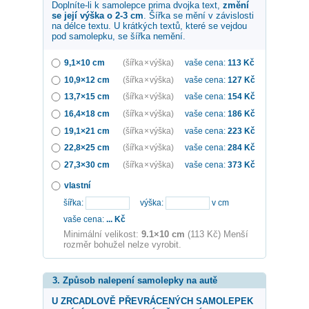
Doplníte-li k samolepce
prima dvojka
text,
změní
se její výška o 2-3 cm
. Šířka se mění v závislosti
na délce textu. U krátkých textů, které se vejdou
pod samolepku, se šířka nemění.
9,1×10 cm
(šířka × výška)
vaše cena:
113
Kč
10,9×12 cm
(šířka × výška)
vaše cena:
127
Kč
13,7×15 cm
(šířka × výška)
vaše cena:
154
Kč
16,4×18 cm
(šířka × výška)
vaše cena:
186
Kč
19,1×21 cm
(šířka × výška)
vaše cena:
223
Kč
22,8×25 cm
(šířka × výška)
vaše cena:
284
Kč
27,3×30 cm
(šířka × výška)
vaše cena:
373
Kč
vlastní
šířka:
výška:
v cm
vaše cena:
...
Kč
Minimální velikost:
9.1×10 cm
(113 Kč) Menší
rozměr bohužel nelze vyrobit.
3. Způsob nalepení samolepky na autě
U ZRCADLOVĚ PŘEVRÁCENÝCH SAMOLEPEK