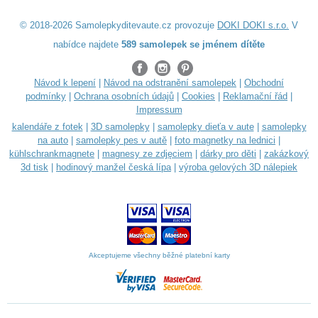
© 2018-2026 Samolepkyditevaute.cz provozuje
DOKI DOKI s.r.o.
V
nabídce najdete
589 samolepek se jménem dítěte
Návod k lepení
|
Návod na odstranění samolepek
|
Obchodní
podmínky
|
Ochrana osobních údajů
|
Cookies
|
Reklamační řád
|
Impressum
kalendáře z fotek
|
3D samolepky
|
samolepky dieťa v aute
|
samolepky
na auto
|
samolepky pes v autě
|
foto magnetky na lednici
|
kühlschrankmagnete
|
magnesy ze zdjęciem
|
dárky pro děti
|
zakázkový
3d tisk
|
hodinový manžel česká lípa
|
výroba gelových 3D nálepiek
Akceptujeme všechny běžné platební karty