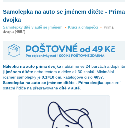
Samolepka na auto se jménem dítěte - Prima
dvojka
Samolepky dítě v autě se jménem
Kluci a chlapečci
Prima
dvojka (4697)
Nálepku na auto
prima dvojka
nabízíme ve 24 barvách a doplníte
ji
jménem dítěte
nebo textem o délce až 30 znaků. Minimální
rozměr samolepky je
9.1×10 cm
, katalogové číslo
4697
.
Samolepka na auto se jménem dítěte - Prima dvojka
upozorní
ostatní řidiče na přepravované
dítě v autě
.