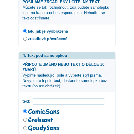
POSÍLÁME ZRCADLENÝ I ČITELNÝ TEXT.
Můžete se tak rozhodnout, zda budete samolepku
lepit na kapotu nebo zespodu skla. Nehodící se
text odstřihnete.
tak, jak je vyobrazena
zrcadlově převráceně
4. Text pod samolepkou
PŘIPOJTE JMÉNO NEBO TEXT O DÉLCE 30
ZNAKŮ.
Vyplňte následující pole a vyberte styl písma.
Nevyplníte-li pole
text
, dostanete samolepku bez
textu (pouze obrázek).
text: