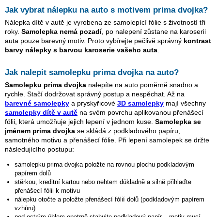
Jak vybrat nálepku na auto s motivem
prima dvojka
?
Nálepka dítě v autě je vyrobena ze samolepící fólie s životností tři
roky.
Samolepka nemá pozadí
, po nalepení zůstane na karoserii
auta pouze barevný motiv. Proto vybírejte pečlivě správný
kontrast
barvy nálepky s barvou karoserie vašeho auta
.
Jak nalepit samolepku
prima dvojka
na auto?
Samolepku
prima dvojka
nalepíte na auto poměrně snadno a
rychle. Stačí dodržovat správný postup a nespěchat. Až na
barevné samolepky
a pryskyřicové
3D samolepky
mají všechny
samolepky dítě v autě
na svém povrchu aplikovanou přenášecí
fólii, která umožňuje jejich lepení v jednom kuse.
Samolepka se
jménem
prima dvojka
se skládá z podkladového papíru,
samotného motivu a přenášecí fólie. Při lepení samolepek se držte
následujícího postupu:
samolepku
prima dvojka
položte na rovnou plochu podkladovým
papírem dolů
stěrkou, kreditní kartou nebo nehtem důkladně a silně přihlaďte
přenášecí fólii k motivu
nálepku otočte a položte přenášecí fólií dolů (podkladovým papírem
vzhůru)
pod ostrým úhlem opatrně stahujte podkladový papír – motiv musí