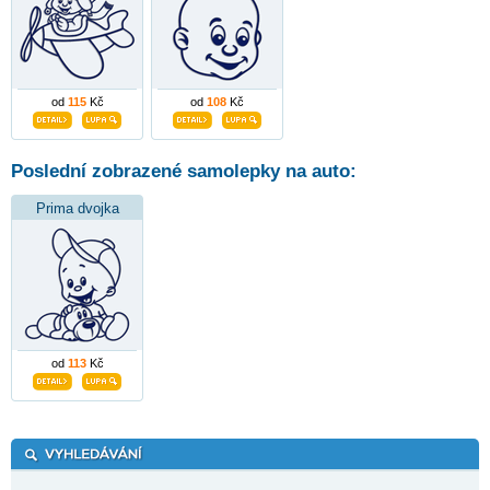
od
115
Kč
od
108
Kč
Poslední zobrazené samolepky na auto:
Prima dvojka
od
113
Kč