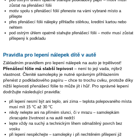
zůstat na přenášecí fólii
motiv spolu s přenášecí fólií přeneste na vámi vybrané místo a
přilepte
přes přenášecí fólii nálepky přihlaďte stěrkou, kreditní kartou nebo
nehtem
pod ostrým úhlem opatrně stahujte přenášecí fólii – motiv musí zůstat
přilepený k podkladu
Pravidla pro lepení nálepek dítě v autě
Základním pravidlem pro lepení nálepek na auto je trpělivost!
Přenášecí fólie má slabší lepivost
– není to její vada, nýbrž
vlastnost. Členité samolepky je nutné správným přihlazením
přenést z podkladového papíru – chce to trochu cviku, protože díky
nižší lepivosti přenášecí fólie to může jít i hůř. Pro správné lepení
dodržujte následující pravidla:
při lepení nesmí být ani teplo, ani zima – teplota polepovaného místa
musí mít 15 °C až 30 °C
nikdy nelepte ani na přímém slunci, či v mrazu – samolepkám
zkracujete životnost a na autě nedrží
lepte vždy na suchý a technickým lihem odmaštěný povrch bez
vosku
při lepení nespěchejte – samolepky i při nechtěném přilepení již