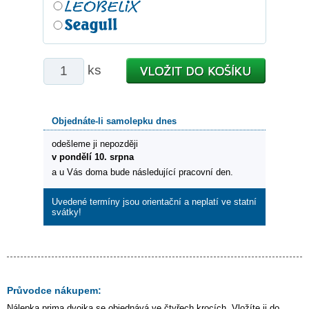
ks
Objednáte-li samolepku dnes
odešleme ji nepozději
v pondělí 10. srpna
a u Vás doma bude následující pracovní den.
Uvedené termíny jsou orientační a neplatí ve statní
svátky!
Průvodce nákupem:
Nálepka
prima dvojka
se objednává ve čtyřech krocích. Vložíte ji do