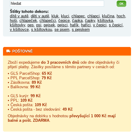
Štítky tohoto dekoru:
dítě v autě
,
děti v autě
,
kluk
,
kluci
,
chlapec
,
chlapci
,
klučina
,
hoch
,
hoši
,
chlapeček
,
chlapečci
,
čepice
,
čapka
,
čapky
,
kšiltovka
,
kšiltovky
,
pes
,
psi
,
pejsek
,
pejsci
,
hafík
,
hafíci
,
v čepici
,
s čepicí
,
v kšiltovce
,
s kšiltovkou
,
se psem
,
s pejskem
Zboží expedujeme
do 3 pracovních dnů
ode dne objednávky či
přijetí platby. Zásilky posíláme s těmito partnery v cenách od:
• GLS ParcelShop:
65 Kč
• PPL ParcelShop:
79 Kč
• Zásilkovna:
89 Kč
• Balíkovna:
99 Kč
• GLS kurýr:
99 Kč
• PPL:
109 Kč
• Česká pošta:
109 Kč
• Česká pošta - bez sledování:
49 Kč
Objednávky na dobírku s hodnotou
převyšující 1 000 Kč mají
balné a
pošt. ZDARMA
.