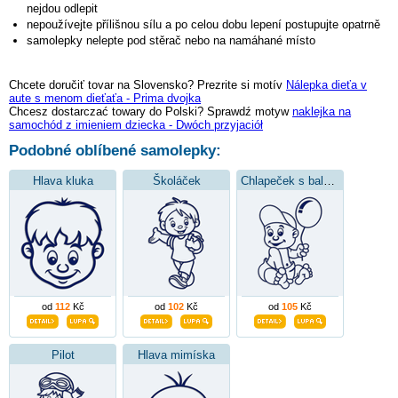
nejdou odlepit
nepoužívejte přílišnou sílu a po celou dobu lepení postupujte opatrně
samolepky nelepte pod stěrač nebo na namáhané místo
Chcete doručiť tovar na Slovensko? Prezrite si motív
Nálepka dieťa v
aute s menom dieťaťa - Prima dvojka
Chcesz dostarczać towary do Polski? Sprawdź motyw
naklejka na
samochód z imieniem dziecka - Dwóch przyjaciół
Podobné oblíbené samolepky:
Hlava kluka
Školáček
Chlapeček s balónkem
od
112
Kč
od
102
Kč
od
105
Kč
Pilot
Hlava mimíska