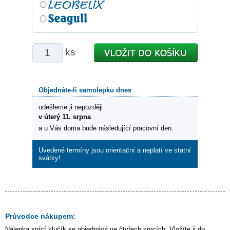
ks
Objednáte-li samolepku dnes
odešleme ji nepozději
v úterý 11. srpna
a u Vás doma bude následující pracovní den.
Uvedené termíny jsou orientační a neplatí ve statní
svátky!
Průvodce nákupem:
Nálepka
spící klučík
se objednává ve čtyřech krocích. Vložíte ji do