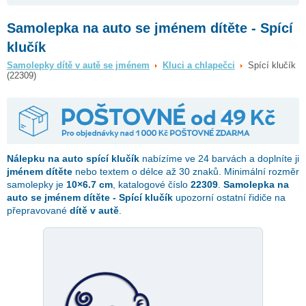
Samolepka na auto se jménem dítěte - Spící
klučík
Samolepky dítě v autě se jménem
Kluci a chlapečci
Spící klučík
(22309)
Nálepku na auto
spící klučík
nabízíme ve 24 barvách a doplníte ji
jménem dítěte
nebo textem o délce až 30 znaků. Minimální rozměr
samolepky je
10×6.7 cm
, katalogové číslo
22309
.
Samolepka na
auto se jménem dítěte - Spící klučík
upozorní ostatní řidiče na
přepravované
dítě v autě
.