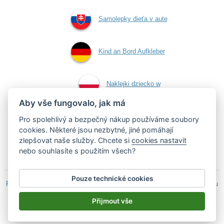
Samolepky dieťa v aute
Kind an Bord Aufkleber
Naklejki dziecko w
Aby vše fungovalo, jak má
aucie
Pro spolehlivý a bezpečný nákup používáme soubory
cookies. Některé jsou nezbytné, jiné pomáhají
zlepšovat naše služby. Chcete si
cookies nastavit
Samolepky dítě v autě
nebo souhlasíte s použitím všech?
Pouze technické cookies
Podle zákona o evidenci tržeb je prodávající povinen vystavit kupujícímu
účtenku.
Přijmout vše
Zároveň je povinen zaevidovat přijatou tržbu u správce daně on-line; v
případě technického výpadku pak nejpozději do 48 hodin.