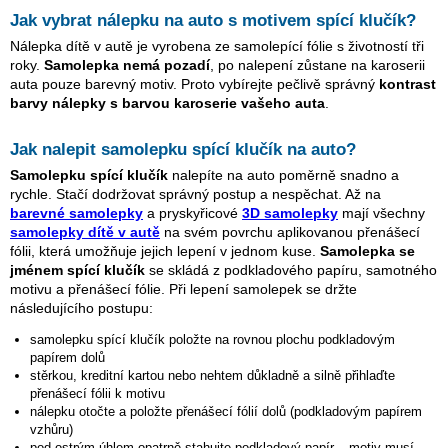
Jak vybrat nálepku na auto s motivem
spící klučík
?
Nálepka dítě v autě je vyrobena ze samolepící fólie s životností tři
roky.
Samolepka nemá pozadí
, po nalepení zůstane na karoserii
auta pouze barevný motiv. Proto vybírejte pečlivě správný
kontrast
barvy nálepky s barvou karoserie vašeho auta
.
Jak nalepit samolepku
spící klučík
na auto?
Samolepku
spící klučík
nalepíte na auto poměrně snadno a
rychle. Stačí dodržovat správný postup a nespěchat. Až na
barevné samolepky
a pryskyřicové
3D samolepky
mají všechny
samolepky dítě v autě
na svém povrchu aplikovanou přenášecí
fólii, která umožňuje jejich lepení v jednom kuse.
Samolepka se
jménem
spící klučík
se skládá z podkladového papíru, samotného
motivu a přenášecí fólie. Při lepení samolepek se držte
následujícího postupu:
samolepku
spící klučík
položte na rovnou plochu podkladovým
papírem dolů
stěrkou, kreditní kartou nebo nehtem důkladně a silně přihlaďte
přenášecí fólii k motivu
nálepku otočte a položte přenášecí fólií dolů (podkladovým papírem
vzhůru)
pod ostrým úhlem opatrně stahujte podkladový papír – motiv musí