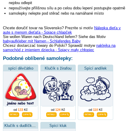
nejdou odlepit
nepoužívejte přílišnou sílu a po celou dobu lepení postupujte opatrně
samolepky nelepte pod stěrač nebo na namáhané místo
Chcete doručiť tovar na Slovensko? Prezrite si motív
Nálepka dieťa v
aute s menom dieťaťa - Spiace chlapček
Sie wollen Waren nach Deutschland liefern? Siehe das Motiv
babyaufkleber mit Namen - Schlafendes Baby
Chcesz dostarczać towary do Polski? Sprawdź motyw
naklejka na
samochód z imieniem dziecka - Śpiący mały chłopiec
Podobné oblíbené samolepky:
spící děvčátko
Klučík s žirafou
Spící andílek
od
133
Kč
od
124
Kč
od
110
Kč
Klučík s dudlíčkem
Spící kluk