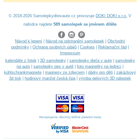
© 2018-2026 Samolepkyditevaute.cz provozuje
DOKI DOKI s.r.o.
V
nabídce najdete
589 samolepek se jménem dítěte
Návod k lepení
|
Návod na odstranění samolepek
|
Obchodní
podmínky
|
Ochrana osobních údajů
|
Cookies
|
Reklamační řád
|
Impressum
kalendáře z fotek
|
3D samolepky
|
samolepky dieťa v aute
|
samolepky
na auto
|
samolepky pes v autě
|
foto magnetky na lednici
|
kühlschrankmagnete
|
magnesy ze zdjęciem
|
dárky pro děti
|
zakázkový
3d tisk
|
hodinový manžel česká lípa
|
výroba gelových 3D nálepiek
Akceptujeme všechny běžné platební karty