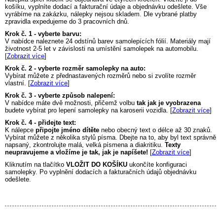
košíku, vyplníte dodací a fakturační údaje a objednávku odešlete. Vše
vyrábíme na zakázku, nálepky nejsou skladem. Dle vybrané platby
zpravidla expedujeme do 3 pracovních dnů.
Krok č. 1 - vyberte barvu:
V nabídce naleznete 24 odstínů barev samolepících fólií. Materiály mají
životnost 2-5 let v závislosti na umístění samolepek na automobilu.
[
Zobrazit více
]
Krok č. 2 - vyberte rozměr samolepky na auto:
Vybírat můžete z přednastavených rozměrů nebo si zvolíte rozměr
vlastní. [
Zobrazit více
]
Krok č. 3 - vyberte způsob nalepení:
V nabídce máte dvě možnosti, přičemž volbu
tak jak je vyobrazena
budete vybírat pro lepení samolepky na karoserii vozidla. [
Zobrazit více
]
Krok č. 4 - přidejte text:
K nálepce
připojte jméno dítěte
nebo obecný text o délce až 30 znaků.
Vybírat můžete z několika stylů písma. Dbejte na to, aby byl text správně
napsaný, zkontrolujte malá, velká písmena a diakritiku.
Texty
neupravujeme a vložíme je tak, jak je napíšete!
[
Zobrazit více
]
Kliknutím na tlačítko
VLOŽIT DO KOŠÍKU
ukončíte konfiguraci
samolepky. Po vyplnění dodacích a fakturačních údajů objednávku
odešlete.