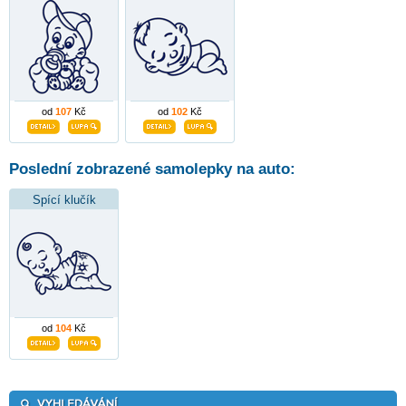
od
107
Kč
od
102
Kč
Poslední zobrazené samolepky na auto:
Spící klučík
od
104
Kč