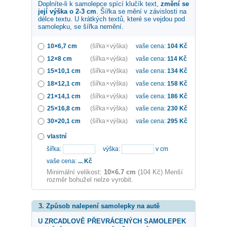
Doplníte-li k samolepce
spící klučík
text,
změní se
její výška o 2-3 cm
. Šířka se mění v závislosti na
délce textu. U krátkých textů, které se vejdou pod
samolepku, se šířka nemění.
10×6,7 cm
(šířka × výška)
vaše cena:
104
Kč
12×8 cm
(šířka × výška)
vaše cena:
114
Kč
15×10,1 cm
(šířka × výška)
vaše cena:
134
Kč
18×12,1 cm
(šířka × výška)
vaše cena:
158
Kč
21×14,1 cm
(šířka × výška)
vaše cena:
186
Kč
25×16,8 cm
(šířka × výška)
vaše cena:
230
Kč
30×20,1 cm
(šířka × výška)
vaše cena:
295
Kč
vlastní
šířka:
výška:
v cm
vaše cena:
...
Kč
Minimální velikost:
10×6.7 cm
(104 Kč) Menší
rozměr bohužel nelze vyrobit.
3. Způsob nalepení samolepky na autě
U ZRCADLOVĚ PŘEVRÁCENÝCH SAMOLEPEK