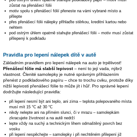
zůstat na přenášecí fólii
motiv spolu s přenášecí fólií přeneste na vámi vybrané místo a
přilepte
přes přenášecí fólii nálepky přihlaďte stěrkou, kreditní kartou nebo
nehtem
pod ostrým úhlem opatrně stahujte přenášecí fólii – motiv musí zůstat
přilepený k podkladu
Pravidla pro lepení nálepek dítě v autě
Základním pravidlem pro lepení nálepek na auto je trpělivost!
Přenášecí fólie má slabší lepivost
– není to její vada, nýbrž
vlastnost. Členité samolepky je nutné správným přihlazením
přenést z podkladového papíru – chce to trochu cviku, protože díky
nižší lepivosti přenášecí fólie to může jít i hůř. Pro správné lepení
dodržujte následující pravidla:
při lepení nesmí být ani teplo, ani zima – teplota polepovaného místa
musí mít 15 °C až 30 °C
nikdy nelepte ani na přímém slunci, či v mrazu – samolepkám
zkracujete životnost a na autě nedrží
lepte vždy na suchý a technickým lihem odmaštěný povrch bez
vosku
při lepení nespěchejte – samolepky i při nechtěném přilepení již