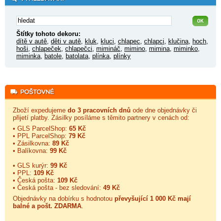
Štítky tohoto dekoru:
dítě v autě
,
děti v autě
,
kluk
,
kluci
,
chlapec
,
chlapci
,
klučina
,
hoch
,
hoši
,
chlapeček
,
chlapečci
,
mimináč
,
mimino
,
mimina
,
miminko
,
miminka
,
batole
,
batolata
,
plínka
,
plínky
Zboží expedujeme
do 3 pracovních dnů
ode dne objednávky či
přijetí platby. Zásilky posíláme s těmito partnery v cenách od:
• GLS ParcelShop:
65 Kč
• PPL ParcelShop:
79 Kč
• Zásilkovna:
89 Kč
• Balíkovna:
99 Kč
• GLS kurýr:
99 Kč
• PPL:
109 Kč
• Česká pošta:
109 Kč
• Česká pošta - bez sledování:
49 Kč
Objednávky na dobírku s hodnotou
převyšující 1 000 Kč mají
balné a
pošt. ZDARMA
.