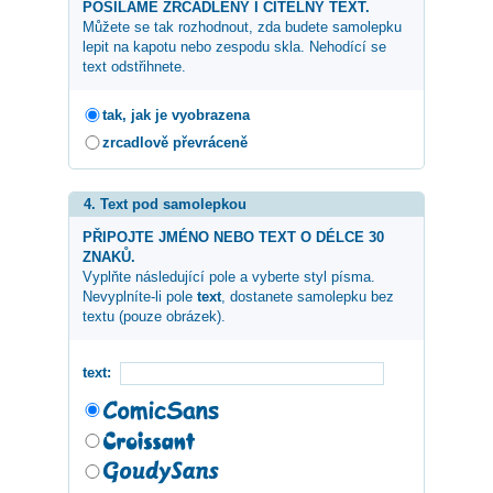
POSÍLÁME ZRCADLENÝ I ČITELNÝ TEXT.
Můžete se tak rozhodnout, zda budete samolepku
lepit na kapotu nebo zespodu skla. Nehodící se
text odstřihnete.
tak, jak je vyobrazena
zrcadlově převráceně
4. Text pod samolepkou
PŘIPOJTE JMÉNO NEBO TEXT O DÉLCE 30
ZNAKŮ.
Vyplňte následující pole a vyberte styl písma.
Nevyplníte-li pole
text
, dostanete samolepku bez
textu (pouze obrázek).
text: