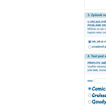
3. Způsob n
U ZRCADLOV
POSÍLÁME ZRC
Můžete se tak r
kapotu nebo zes
tak, jak je
zrcadlově 
4. Text pod
PŘIPOJTE JMÉ
Vyplňte následuj
pole
text
, dost
text: