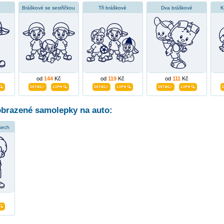
Bráškové se sestřičkou
Tři bráškové
Dva bráškové
K
od
144
Kč
od
119
Kč
od
111
Kč
obrazené samolepky na auto:
sech