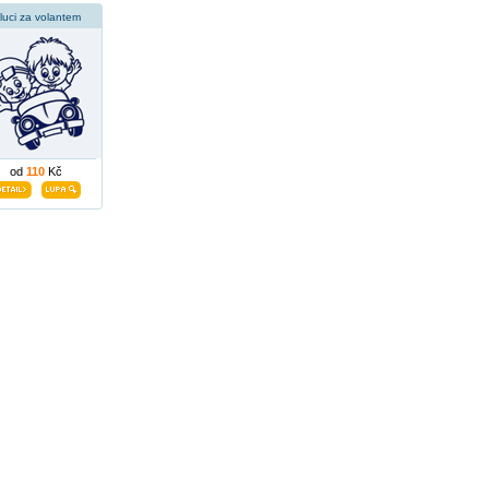
luci za volantem
od
110
Kč