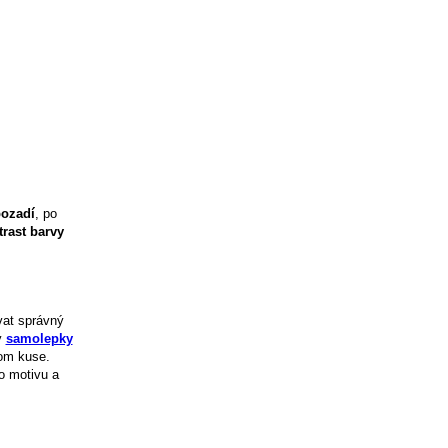
ozadí
, po
trast barvy
vat správný
y
samolepky
nom kuse.
o motivu a