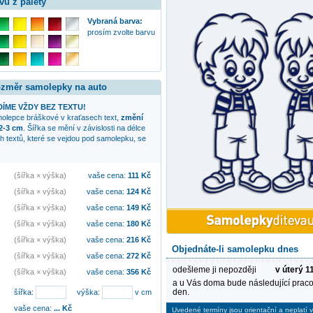
vu z palety
Vybraná barva:
prosím zvolte barvu
rozměr samolepky na auto
ÍME VŽDY BEZ TEXTU!
amolepce
bráškové v kraťasech
text,
změní
 2-3 cm
. Šířka se mění v závislosti na délce
ch textů, které se vejdou pod samolepku, se
(šířka × výška)
vaše cena:
111
Kč
(šířka × výška)
vaše cena:
124
Kč
(šířka × výška)
vaše cena:
149
Kč
(šířka × výška)
vaše cena:
180
Kč
(šířka × výška)
vaše cena:
216
Kč
Objednáte-li samolepku dnes
(šířka × výška)
vaše cena:
272
Kč
odešleme ji nepozději
v úterý 1
(šířka × výška)
vaše cena:
356
Kč
a u Vás doma bude následující praco
den.
šířka:
výška:
v cm
vaše cena:
...
Kč
Uvedené termíny jsou orientační a neplatí v