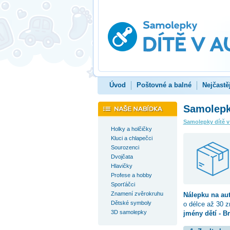
Úvod
Poštovné a balné
Nejčastě
Samolepka
Samolepky dítě v
Holky a holčičky
Kluci a chlapečci
Sourozenci
Dvojčata
Hlavičky
Profese a hobby
Sporťáčci
Znamení zvěrokruhu
Nálepku na au
Dětské symboly
o délce až 30 
3D samolepky
jmény dětí - B