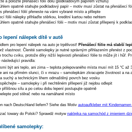
te a položte přenášecí fólií dolů (podkladovým papírem vzhůru)
hlem opatrně stahujte podkladový papír – motiv musí zůstat na přenášecí fól
s přenášecí fólií přeneste na vámi vybrané místo a přilepte
cí fólii nálepky přihlaďte stěrkou, kreditní kartou nebo nehtem
hlem opatrně stahujte přenášecí fólii – motiv musí zůstat přilepený k podkla
o lepení nálepek dítě v autě
dlem pro lepení nálepek na auto je trpělivost!
Přenášecí fólie má slabší lep
ýbrž vlastnost. Členité samolepky je nutné správným přihlazením přenést z p
 trochu cviku, protože díky nižší lepivosti přenášecí fólie to může jít i hůř. P
 následující pravidla:
esmí být ani teplo, ani zima – teplota polepovaného místa musí mít 15 °C až 
te ani na přímém slunci, či v mrazu – samolepkám zkracujete životnost a na a
na suchý a technickým lihem odmaštěný povrch bez vosku
espěchejte – samolepky i při nechtěném přilepení již nejdou odlepit
 přílišnou sílu a po celou dobu lepení postupujte opatrně
elepte pod stěrač nebo na namáhané místo
en nach Deutschland liefern? Siehe das Motiv
autoaufkleber mit Kindernamen 
zać towary do Polski? Sprawdź motyw
naklejka na samochód z imieniem dzi
líbené samolepky: