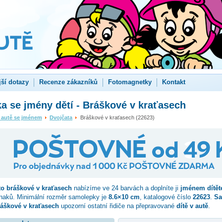
jší dotazy
Recenze zákazníků
Fotomagnetky
Kontakt
 se jmény dětí - Bráškové v kraťasech
 autě se jménem
Dvojčata
Bráškové v kraťasech (22623)
to
bráškové v kraťasech
nabízíme ve 24 barvách a doplníte ji
jménem dítět
znaků. Minimální rozměr samolepky je
8.6×10 cm
, katalogové číslo
22623
.
Sa
ráškové v kraťasech
upozorní ostatní řidiče na přepravované
dítě v autě
.