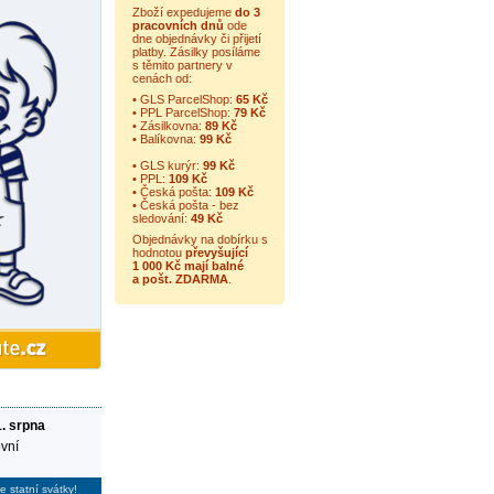
Zboží expedujeme
do 3
pracovních dnů
ode
dne objednávky či přijetí
platby. Zásilky posíláme
s těmito partnery v
cenách od:
• GLS ParcelShop:
65 Kč
• PPL ParcelShop:
79 Kč
• Zásilkovna:
89 Kč
• Balíkovna:
99 Kč
• GLS kurýr:
99 Kč
• PPL:
109 Kč
• Česká pošta:
109 Kč
• Česká pošta - bez
sledování:
49 Kč
Objednávky na dobírku s
hodnotou
převyšující
1 000 Kč mají balné
a
pošt. ZDARMA
.
1. srpna
vní
e statní svátky!