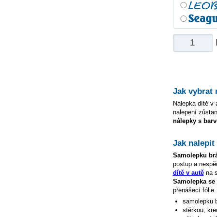
Jak vybrat
Nálepka dítě v a
nalepení zůstan
nálepky s barv
Jak nalepi
Samolepku
br
postup a nespě
dítě v autě
na s
Samolepka s
přenášecí fólie
samolepku
stěrkou, kre