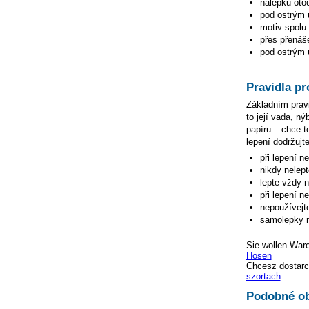
nálepku otoč
pod ostrým ú
motiv spolu 
přes přenáše
pod ostrým ú
Pravidla pr
Základním pravi
to její vada, n
papíru – chce to
lepení dodržujte
při lepení n
nikdy nelep
lepte vždy 
při lepení n
nepoužívejte
samolepky n
Sie wollen War
Hosen
Chcesz dostarc
szortach
Podobné ob