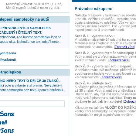
Minimální velikost:
8.6×10 cm
(111 Kč)
Menší rozměr bohužel nelze vyrobit.
Průvodce nákupem:
Nálepka
bráškové v kraťasech
se objedn
krocích. Vložíte ji do košíku, vyplníte dod
alepení samolepky na autě
údaje a objednávku odešlete. Vše vyrábí
nálepky nejsou skladem. Dle vybrané plat
Ě PŘEVRÁCENÝCH SAMOLEPEK
expedujeme do 3 pracovních dnů.
ADLENÝ I ČITELNÝ TEXT.
Krok č. 1 - vyberte barvu:
ozhodnout, zda budete samolepku lepit na
V nabídce naleznete 24 odstínů barev samo
podu skla. Nehodící se text odstřihnete.
Materiály mají životnost 2-5 let v závislos
samolepek na automobilu. [
Zobrazit více
]
Krok č. 2 - vyberte rozměr samolepky 
 vyobrazena
Vybírat můžete z přednastavených rozmě
převráceně
zvolíte rozměr vlastní. [
Zobrazit více
]
Krok č. 3 - vyberte způsob nalepení:
V nabídce máte dvě možnosti, přičemž v
 samolepkou
vyobrazena
budete vybírat pro lepení s
karoserii vozidla. [
Zobrazit více
]
NO NEBO TEXT O DÉLCE 30 ZNAKŮ.
Krok č. 4 - přidejte text:
ící pole a vyberte styl písma. Nevyplníte-li
K nálepce
připojte jméno dítěte
nebo ob
anete samolepku bez textu (pouze obrázek).
až 30 znaků. Vybírat můžete z několika s
Dbejte na to, aby byl text správně napsaný
malá, velká písmena a diakritiku.
Texty n
vložíme je tak, jak je napíšete!
[
Zobrazit
Kliknutím na tlačítko
VLOŽIT DO KOŠÍK
konfiguraci samolepky. Po vyplnění doda
fakturačních údajů objednávku odešlete.