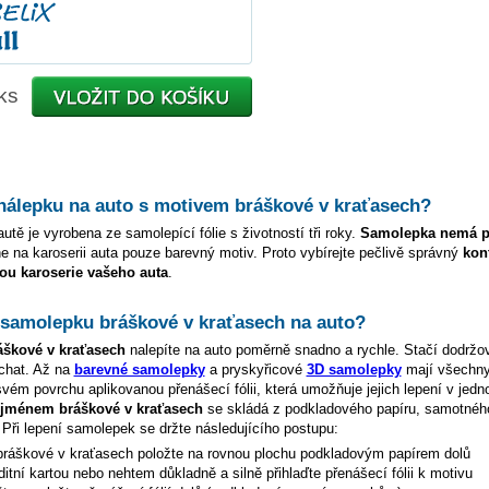
ks
 nálepku na auto s motivem
bráškové v kraťasech
?
utě je vyrobena ze samolepící fólie s životností tři roky.
Samolepka nemá p
e na karoserii auta pouze barevný motiv. Proto vybírejte pečlivě správný
kon
ou karoserie vašeho auta
.
t samolepku
bráškové v kraťasech
na auto?
áškové v kraťasech
nalepíte na auto poměrně snadno a rychle. Stačí dodržo
chat. Až na
barevné samolepky
a pryskyřicové
3D samolepky
mají všechn
vém povrchu aplikovanou přenášecí fólii, která umožňuje jejich lepení v jed
e jménem
bráškové v kraťasech
se skládá z podkladového papíru, samotnéh
. Při lepení samolepek se držte následujícího postupu:
bráškové v kraťasech
položte na rovnou plochu podkladovým papírem dolů
ditní kartou nebo nehtem důkladně a silně přihlaďte přenášecí fólii k motivu