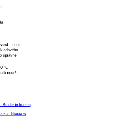
ii
du
ivost
– není
odkladového
ro správné
30 °C
utě nedrží
- Brüder in kurzen
ecka - Bracia w