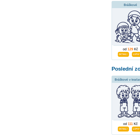
Bráškové
od
129
Kč
Poslední z
Bráškové v kraťa
od
111
Kč