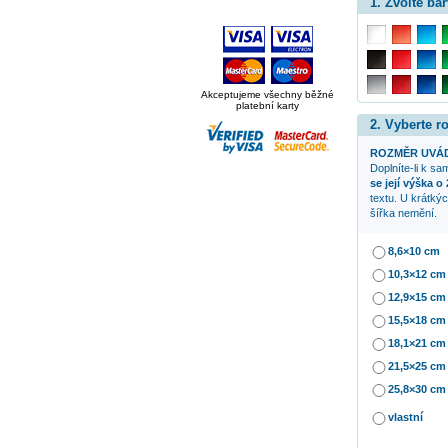
1. Zvolte bar
Akceptujeme všechny běžné
platební karty
2. Vyberte 
ROZMĚR UVÁD
Doplníte-li k s
se její výška o
textu. U krátký
šířka nemění.
8,6×10 cm
10,3×12 cm
12,9×15 cm
15,5×18 cm
18,1×21 cm
21,5×25 cm
25,8×30 cm
vlastní