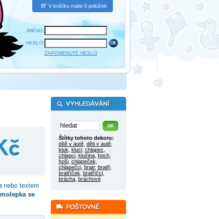
V košíku máte 0 položek
JMÉNO:
HESLO:
ZAPOMENUTÉ HESLO
Štítky tohoto dekoru:
dítě v autě
,
děti v autě
,
kluk
,
kluci
,
chlapec
,
chlapci
,
klučina
,
hoch
,
hoši
,
chlapeček
,
chlapečci
,
bratr
,
bratři
,
bratříček
,
bratříčci
,
brácha
,
bráchové
e
nebo textem
molepka se