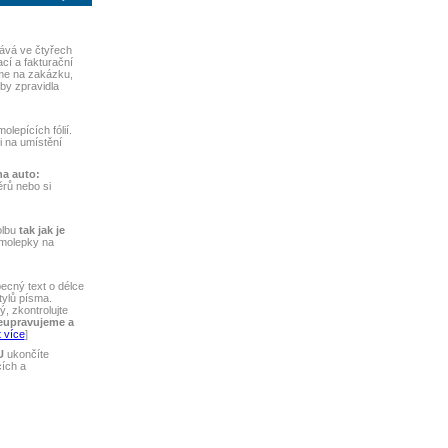
ává ve čtyřech
ací a fakturační
me na zakázku,
by zpravidla
lepících fólií.
ti na umístění
na auto:
rů nebo si
olbu
tak jak je
amolepky na
ecný text o délce
tylů písma.
, zkontrolujte
eupravujeme a
 více
]
U
ukončíte
cích a