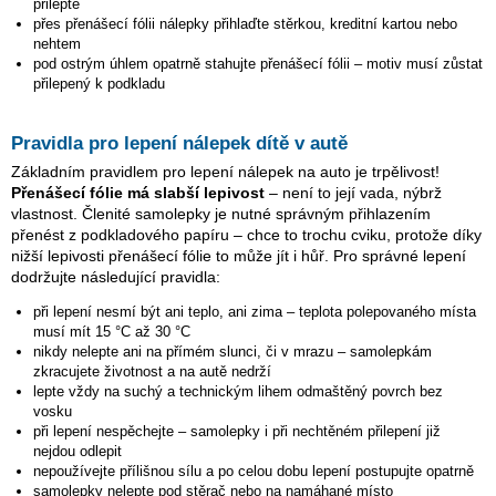
přilepte
přes přenášecí fólii nálepky přihlaďte stěrkou, kreditní kartou nebo
nehtem
pod ostrým úhlem opatrně stahujte přenášecí fólii – motiv musí zůstat
přilepený k podkladu
Pravidla pro lepení nálepek dítě v autě
Základním pravidlem pro lepení nálepek na auto je trpělivost!
Přenášecí fólie má slabší lepivost
– není to její vada, nýbrž
vlastnost. Členité samolepky je nutné správným přihlazením
přenést z podkladového papíru – chce to trochu cviku, protože díky
nižší lepivosti přenášecí fólie to může jít i hůř. Pro správné lepení
dodržujte následující pravidla:
při lepení nesmí být ani teplo, ani zima – teplota polepovaného místa
musí mít 15 °C až 30 °C
nikdy nelepte ani na přímém slunci, či v mrazu – samolepkám
zkracujete životnost a na autě nedrží
lepte vždy na suchý a technickým lihem odmaštěný povrch bez
vosku
při lepení nespěchejte – samolepky i při nechtěném přilepení již
nejdou odlepit
nepoužívejte přílišnou sílu a po celou dobu lepení postupujte opatrně
samolepky nelepte pod stěrač nebo na namáhané místo