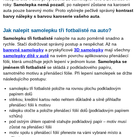
roky.
Samolepka nemá pozadí
, po nalepení zůstane na karoserii
auta pouze barevný motiv. Proto vybírejte pečlivě správný
kontrast
barvy nálepky s barvou karoserie vašeho auta
.
Jak nalepit samolepku
tři fotbalisté
na auto?
Samolepku
tři fotbalisté
nalepíte na auto poměrně snadno a
rychle. Stačí dodržovat správný postup a nespěchat. Až na
barevné samolepky
a pryskyřicové
3D samolepky
mají všechny
samolepky dítě v autě
na svém povrchu aplikovanou přenášecí
fólii, která umožňuje jejich lepení v jednom kuse.
Samolepka se
jménem
tři fotbalisté
se skládá z podkladového papíru,
samotného motivu a přenášecí fólie. Při lepení samolepek se držte
následujícího postupu:
samolepku
tři fotbalisté
položte na rovnou plochu podkladovým
papírem dolů
stěrkou, kreditní kartou nebo nehtem důkladně a silně přihlaďte
přenášecí fólii k motivu
nálepku otočte a položte přenášecí fólií dolů (podkladovým papírem
vzhůru)
pod ostrým úhlem opatrně stahujte podkladový papír – motiv musí
zůstat na přenášecí fólii
motiv spolu s přenášecí fólií přeneste na vámi vybrané místo a