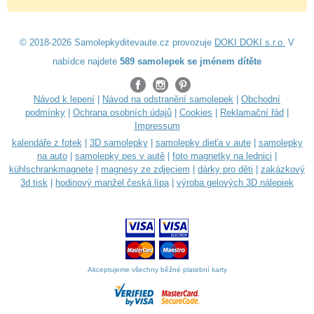
© 2018-2026 Samolepkyditevaute.cz provozuje
DOKI DOKI s.r.o.
V
nabídce najdete
589 samolepek se jménem dítěte
Návod k lepení
|
Návod na odstranění samolepek
|
Obchodní
podmínky
|
Ochrana osobních údajů
|
Cookies
|
Reklamační řád
|
Impressum
kalendáře z fotek
|
3D samolepky
|
samolepky dieťa v aute
|
samolepky
na auto
|
samolepky pes v autě
|
foto magnetky na lednici
|
kühlschrankmagnete
|
magnesy ze zdjęciem
|
dárky pro děti
|
zakázkový
3d tisk
|
hodinový manžel česká lípa
|
výroba gelových 3D nálepiek
Akceptujeme všechny běžné platební karty