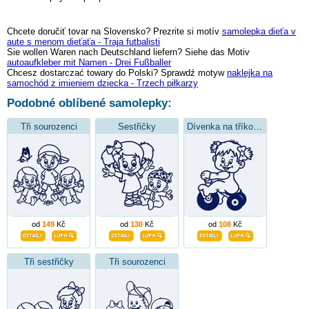
Chcete doručiť tovar na Slovensko? Prezrite si motív
samolepka dieťa v
aute s menom dieťaťa - Traja futbalisti
Sie wollen Waren nach Deutschland liefern? Siehe das Motiv
autoaufkleber mit Namen - Drei Fußballer
Chcesz dostarczać towary do Polski? Sprawdź motyw
naklejka na
samochód z imieniem dziecka - Trzech piłkarzy
Podobné oblíbené samolepky:
Tři sourozenci
Sestřičky
Dívenka na tříkolce
od
149
Kč
od
130
Kč
od
108
Kč
Tři sestřičky
Tři sourozenci