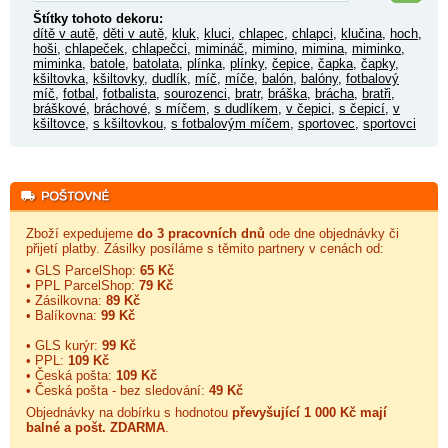
Štítky tohoto dekoru:
dítě v autě
,
děti v autě
,
kluk
,
kluci
,
chlapec
,
chlapci
,
klučina
,
hoch
,
hoši
,
chlapeček
,
chlapečci
,
mimináč
,
mimino
,
mimina
,
miminko
,
miminka
,
batole
,
batolata
,
plínka
,
plínky
,
čepice
,
čapka
,
čapky
,
kšiltovka
,
kšiltovky
,
dudlík
,
míč
,
míče
,
balón
,
balóny
,
fotbalový
míč
,
fotbal
,
fotbalista
,
sourozenci
,
bratr
,
bráška
,
brácha
,
bratři
,
bráškové
,
bráchové
,
s míčem
,
s dudlíkem
,
v čepici
,
s čepicí
,
v
kšiltovce
,
s kšiltovkou
,
s fotbalovým míčem
,
sportovec
,
sportovci
Zboží expedujeme
do 3 pracovních dnů
ode dne objednávky či
přijetí platby. Zásilky posíláme s těmito partnery v cenách od:
• GLS ParcelShop:
65 Kč
• PPL ParcelShop:
79 Kč
• Zásilkovna:
89 Kč
• Balíkovna:
99 Kč
• GLS kurýr:
99 Kč
• PPL:
109 Kč
• Česká pošta:
109 Kč
• Česká pošta - bez sledování:
49 Kč
Objednávky na dobírku s hodnotou
převyšující 1 000 Kč mají
balné a
pošt. ZDARMA
.