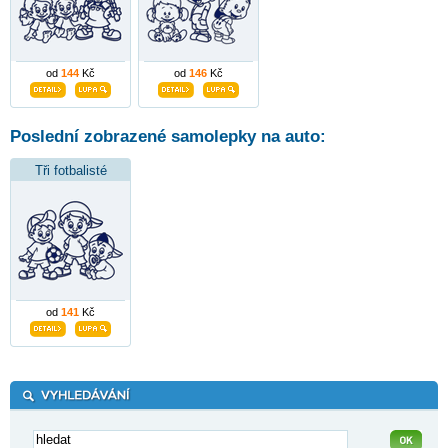
od
144
Kč
od
146
Kč
Poslední zobrazené samolepky na auto:
Tři fotbalisté
od
141
Kč