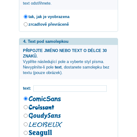
text odstřihnete.
tak, jak je vyobrazena
zrcadlově převráceně
4. Text pod samolepkou
PŘIPOJTE JMÉNO NEBO TEXT O DÉLCE 30
ZNAKŮ.
Vyplňte následující pole a vyberte styl písma.
Nevyplníte-li pole
text
, dostanete samolepku bez
textu (pouze obrázek).
text: