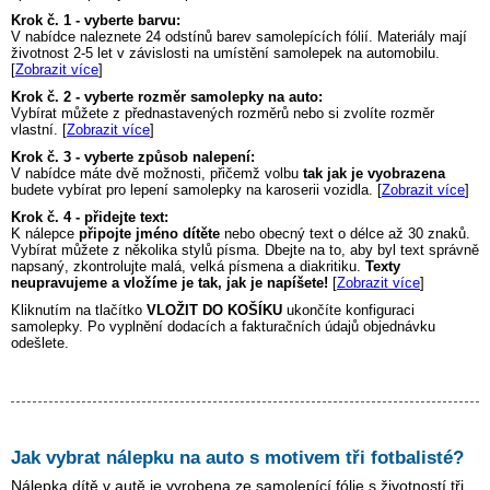
Krok č. 1 - vyberte barvu:
V nabídce naleznete 24 odstínů barev samolepících fólií. Materiály mají
životnost 2-5 let v závislosti na umístění samolepek na automobilu.
[
Zobrazit více
]
Krok č. 2 - vyberte rozměr samolepky na auto:
Vybírat můžete z přednastavených rozměrů nebo si zvolíte rozměr
vlastní. [
Zobrazit více
]
Krok č. 3 - vyberte způsob nalepení:
V nabídce máte dvě možnosti, přičemž volbu
tak jak je vyobrazena
budete vybírat pro lepení samolepky na karoserii vozidla. [
Zobrazit více
]
Krok č. 4 - přidejte text:
K nálepce
připojte jméno dítěte
nebo obecný text o délce až 30 znaků.
Vybírat můžete z několika stylů písma. Dbejte na to, aby byl text správně
napsaný, zkontrolujte malá, velká písmena a diakritiku.
Texty
neupravujeme a vložíme je tak, jak je napíšete!
[
Zobrazit více
]
Kliknutím na tlačítko
VLOŽIT DO KOŠÍKU
ukončíte konfiguraci
samolepky. Po vyplnění dodacích a fakturačních údajů objednávku
odešlete.
Jak vybrat nálepku na auto s motivem
tři fotbalisté
?
Nálepka dítě v autě je vyrobena ze samolepící fólie s životností tři