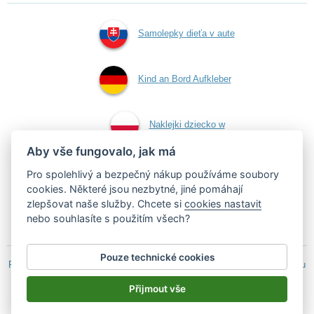
Samolepky dieťa v aute
Kind an Bord Aufkleber
Naklejki dziecko w
Aby vše fungovalo, jak má
aucie
Pro spolehlivý a bezpečný nákup používáme soubory
cookies. Některé jsou nezbytné, jiné pomáhají
zlepšovat naše služby. Chcete si
cookies nastavit
Samolepky dítě v autě
nebo souhlasíte s použitím všech?
Pouze technické cookies
Podle zákona o evidenci tržeb je prodávající povinen vystavit kupujícímu
účtenku.
Přijmout vše
Zároveň je povinen zaevidovat přijatou tržbu u správce daně on-line; v
případě technického výpadku pak nejpozději do 48 hodin.