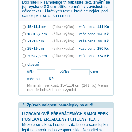
Doplníte-li k samolepce
tři fotbalisté
text,
změní se
její výška o 2-3 cm
. Šířka se mění v závislosti na
délce textu. U krátkých textů, které se vejdou pod
samolepku, se šířka nemění.
15×11,4 cm
(šířka × výška)
vaše cena:
141
Kč
18×13,7 cm
(šířka × výška)
vaše cena:
168
Kč
21×16 cm
(šířka × výška)
vaše cena:
200
Kč
25×19 cm
(šířka × výška)
vaše cena:
250
Kč
30×22,8 cm
(šířka × výška)
vaše cena:
324
Kč
vlastní
šířka:
výška:
v cm
vaše cena:
...
Kč
Minimální velikost:
15×11.4 cm
(141 Kč) Menší
rozměr bohužel nelze vyrobit.
3. Způsob nalepení samolepky na autě
U ZRCADLOVĚ PŘEVRÁCENÝCH SAMOLEPEK
POSÍLÁME ZRCADLENÝ I ČITELNÝ TEXT.
Můžete se tak rozhodnout, zda budete samolepku
lepit na kapotu nebo zespodu skla. Nehodící se