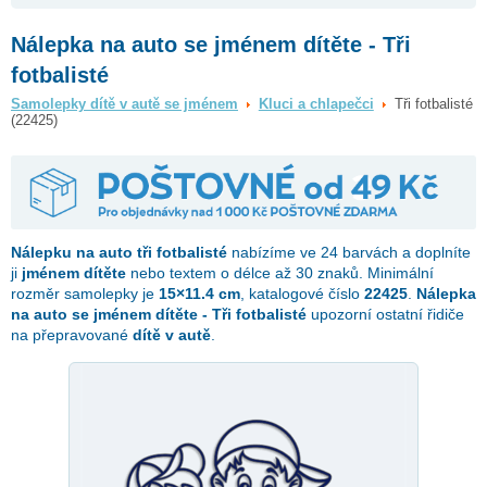
Nálepka na auto se jménem dítěte - Tři
fotbalisté
Samolepky dítě v autě se jménem
Kluci a chlapečci
Tři fotbalisté
(22425)
Nálepku na auto
tři fotbalisté
nabízíme ve 24 barvách a doplníte
ji
jménem dítěte
nebo textem o délce až 30 znaků. Minimální
rozměr samolepky je
15×11.4 cm
, katalogové číslo
22425
.
Nálepka
na auto se jménem dítěte - Tři fotbalisté
upozorní ostatní řidiče
na přepravované
dítě v autě
.