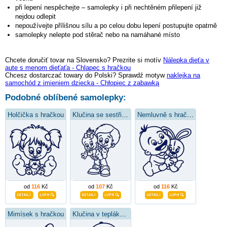
při lepení nespěchejte – samolepky i při nechtěném přilepení již
nejdou odlepit
nepoužívejte přílišnou sílu a po celou dobu lepení postupujte opatrně
samolepky nelepte pod stěrač nebo na namáhané místo
Chcete doručiť tovar na Slovensko? Prezrite si motív
Nálepka dieťa v
aute s menom dieťaťa - Chlapec s hračkou
Chcesz dostarczać towary do Polski? Sprawdź motyw
naklejka na
samochód z imieniem dziecka - Chłopiec z zabawką
Podobné oblíbené samolepky:
Holčička s hračkou
Klučina se sestřičkou
Nemluvně s hračkou
od
116
Kč
od
107
Kč
od
116
Kč
Mimísek s hračkou
Klučina v teplákách