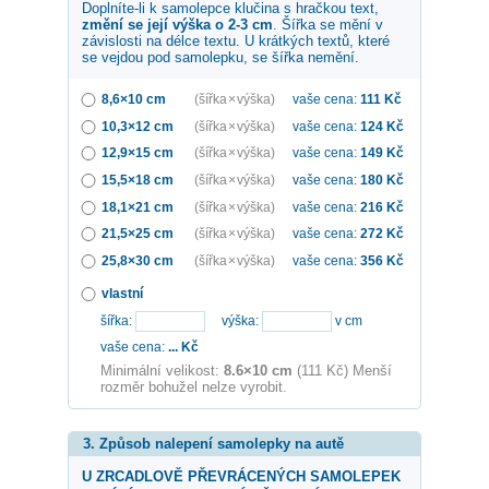
Doplníte-li k samolepce
klučina s hračkou
text,
změní se její výška o 2-3 cm
. Šířka se mění v
závislosti na délce textu. U krátkých textů, které
se vejdou pod samolepku, se šířka nemění.
8,6×10 cm
(šířka × výška)
vaše cena:
111
Kč
10,3×12 cm
(šířka × výška)
vaše cena:
124
Kč
12,9×15 cm
(šířka × výška)
vaše cena:
149
Kč
15,5×18 cm
(šířka × výška)
vaše cena:
180
Kč
18,1×21 cm
(šířka × výška)
vaše cena:
216
Kč
21,5×25 cm
(šířka × výška)
vaše cena:
272
Kč
25,8×30 cm
(šířka × výška)
vaše cena:
356
Kč
vlastní
šířka:
výška:
v cm
vaše cena:
...
Kč
Minimální velikost:
8.6×10 cm
(111 Kč) Menší
rozměr bohužel nelze vyrobit.
3. Způsob nalepení samolepky na autě
U ZRCADLOVĚ PŘEVRÁCENÝCH SAMOLEPEK