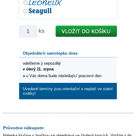
ks
Objednáte-li samolepku dnes
odešleme ji nepozději
v úterý 11. srpna
a u Vás doma bude následující pracovní den.
Uvedené termíny jsou orientační a neplatí ve statní
svátky!
Průvodce nákupem:
Nálepka
klučina s hračkou
se objednává ve čtyřech krocích. Vložíte ji do