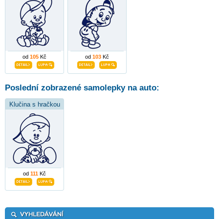
od
105
Kč
od
103
Kč
Poslední zobrazené samolepky na auto:
Klučina s hračkou
od
111
Kč