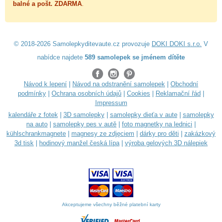
balné a
pošt. ZDARMA
.
© 2018-2026 Samolepkyditevaute.cz provozuje
DOKI DOKI s.r.o.
V
nabídce najdete
589 samolepek se jménem dítěte
Návod k lepení
|
Návod na odstranění samolepek
|
Obchodní
podmínky
|
Ochrana osobních údajů
|
Cookies
|
Reklamační řád
|
Impressum
kalendáře z fotek
|
3D samolepky
|
samolepky dieťa v aute
|
samolepky
na auto
|
samolepky pes v autě
|
foto magnetky na lednici
|
kühlschrankmagnete
|
magnesy ze zdjęciem
|
dárky pro děti
|
zakázkový
3d tisk
|
hodinový manžel česká lípa
|
výroba gelových 3D nálepiek
Akceptujeme všechny běžné platební karty