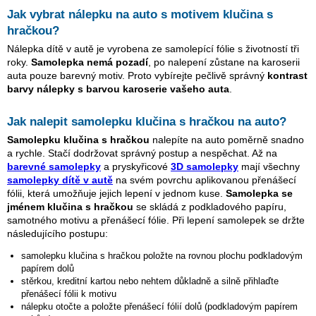
Jak vybrat nálepku na auto s motivem
klučina s
hračkou
?
Nálepka dítě v autě je vyrobena ze samolepící fólie s životností tři
roky.
Samolepka nemá pozadí
, po nalepení zůstane na karoserii
auta pouze barevný motiv. Proto vybírejte pečlivě správný
kontrast
barvy nálepky s barvou karoserie vašeho auta
.
Jak nalepit samolepku
klučina s hračkou
na auto?
Samolepku
klučina s hračkou
nalepíte na auto poměrně snadno
a rychle. Stačí dodržovat správný postup a nespěchat. Až na
barevné samolepky
a pryskyřicové
3D samolepky
mají všechny
samolepky dítě v autě
na svém povrchu aplikovanou přenášecí
fólii, která umožňuje jejich lepení v jednom kuse.
Samolepka se
jménem
klučina s hračkou
se skládá z podkladového papíru,
samotného motivu a přenášecí fólie. Při lepení samolepek se držte
následujícího postupu:
samolepku
klučina s hračkou
položte na rovnou plochu podkladovým
papírem dolů
stěrkou, kreditní kartou nebo nehtem důkladně a silně přihlaďte
přenášecí fólii k motivu
nálepku otočte a položte přenášecí fólií dolů (podkladovým papírem