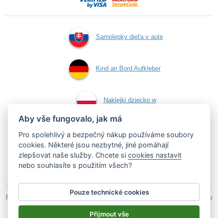
Samolepky dieťa v aute
Kind an Bord Aufkleber
Naklejki dziecko w
Aby vše fungovalo, jak má
aucie
Pro spolehlivý a bezpečný nákup používáme soubory
cookies. Některé jsou nezbytné, jiné pomáhají
zlepšovat naše služby. Chcete si
cookies nastavit
Samolepky dítě v autě
nebo souhlasíte s použitím všech?
Pouze technické cookies
Podle zákona o evidenci tržeb je prodávající povinen vystavit kupujícímu
účtenku.
Přijmout vše
Zároveň je povinen zaevidovat přijatou tržbu u správce daně on-line; v