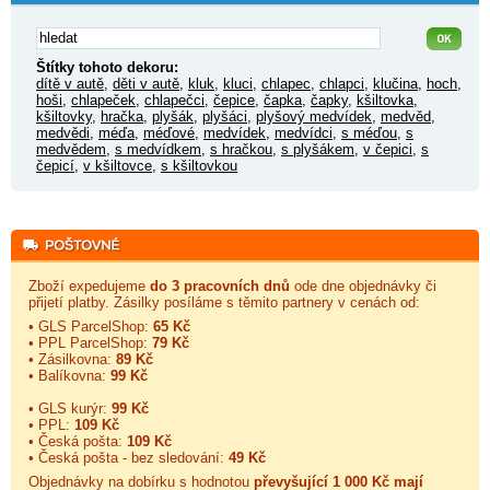
Štítky tohoto dekoru:
dítě v autě
,
děti v autě
,
kluk
,
kluci
,
chlapec
,
chlapci
,
klučina
,
hoch
,
hoši
,
chlapeček
,
chlapečci
,
čepice
,
čapka
,
čapky
,
kšiltovka
,
kšiltovky
,
hračka
,
plyšák
,
plyšáci
,
plyšový medvídek
,
medvěd
,
medvědi
,
méďa
,
méďové
,
medvídek
,
medvídci
,
s méďou
,
s
medvědem
,
s medvídkem
,
s hračkou
,
s plyšákem
,
v čepici
,
s
čepicí
,
v kšiltovce
,
s kšiltovkou
Zboží expedujeme
do 3 pracovních dnů
ode dne objednávky či
přijetí platby. Zásilky posíláme s těmito partnery v cenách od:
• GLS ParcelShop:
65 Kč
• PPL ParcelShop:
79 Kč
• Zásilkovna:
89 Kč
• Balíkovna:
99 Kč
• GLS kurýr:
99 Kč
• PPL:
109 Kč
• Česká pošta:
109 Kč
• Česká pošta - bez sledování:
49 Kč
Objednávky na dobírku s hodnotou
převyšující 1 000 Kč mají