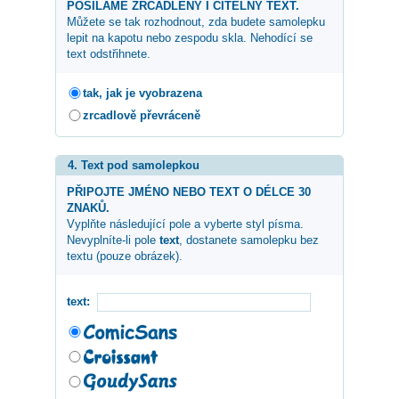
POSÍLÁME ZRCADLENÝ I ČITELNÝ TEXT.
Můžete se tak rozhodnout, zda budete samolepku
lepit na kapotu nebo zespodu skla. Nehodící se
text odstřihnete.
tak, jak je vyobrazena
zrcadlově převráceně
4. Text pod samolepkou
PŘIPOJTE JMÉNO NEBO TEXT O DÉLCE 30
ZNAKŮ.
Vyplňte následující pole a vyberte styl písma.
Nevyplníte-li pole
text
, dostanete samolepku bez
textu (pouze obrázek).
text: