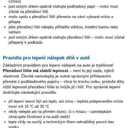
vzhůru)
pod ostrým úhlem opatrně stahujte podkladový papír – motiv musí
zůstat na přenášecí fólii
motiv spolu s přenášecí fólií přeneste na vámi vybrané místo a
přilepte
přes přenášecí fólii nálepky přihlaďte stěrkou, kreditní kartou nebo
nehtem
pod ostrým úhlem opatrně stahujte přenášecí fólii – motiv musí zůstat
přilepený k podkladu
Pravidla pro lepení nálepek dítě v autě
Základním pravidlem pro lepení nálepek na auto je trpělivost!
Přenášecí fólie má slabší lepivost
– není to její vada, nýbrž
vlastnost. Členité samolepky je nutné správným přihlazením
přenést z podkladového papíru – chce to trochu cviku, protože díky
nižší lepivosti přenášecí fólie to může jít i hůř. Pro správné lepení
dodržujte následující pravidla:
při lepení nesmí být ani teplo, ani zima – teplota polepovaného místa
musí mít 15 °C až 30 °C
nikdy nelepte ani na přímém slunci, či v mrazu – samolepkám
zkracujete životnost a na autě nedrží
lepte vždy na suchý a technickým lihem odmaštěný povrch bez
vosku