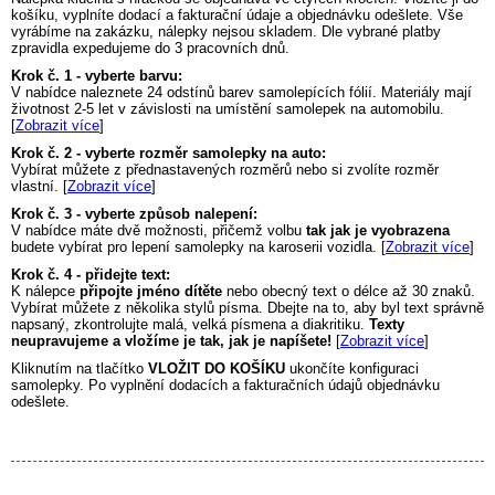
košíku, vyplníte dodací a fakturační údaje a objednávku odešlete. Vše
vyrábíme na zakázku, nálepky nejsou skladem. Dle vybrané platby
zpravidla expedujeme do 3 pracovních dnů.
Krok č. 1 - vyberte barvu:
V nabídce naleznete 24 odstínů barev samolepících fólií. Materiály mají
životnost 2-5 let v závislosti na umístění samolepek na automobilu.
[
Zobrazit více
]
Krok č. 2 - vyberte rozměr samolepky na auto:
Vybírat můžete z přednastavených rozměrů nebo si zvolíte rozměr
vlastní. [
Zobrazit více
]
Krok č. 3 - vyberte způsob nalepení:
V nabídce máte dvě možnosti, přičemž volbu
tak jak je vyobrazena
budete vybírat pro lepení samolepky na karoserii vozidla. [
Zobrazit více
]
Krok č. 4 - přidejte text:
K nálepce
připojte jméno dítěte
nebo obecný text o délce až 30 znaků.
Vybírat můžete z několika stylů písma. Dbejte na to, aby byl text správně
napsaný, zkontrolujte malá, velká písmena a diakritiku.
Texty
neupravujeme a vložíme je tak, jak je napíšete!
[
Zobrazit více
]
Kliknutím na tlačítko
VLOŽIT DO KOŠÍKU
ukončíte konfiguraci
samolepky. Po vyplnění dodacích a fakturačních údajů objednávku
odešlete.