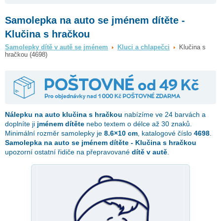
Samolepka na auto se jménem dítěte -
Klučina s hračkou
Samolepky dítě v autě se jménem
Kluci a chlapečci
Klučina s
hračkou (4698)
Nálepku na auto
klučina s hračkou
nabízíme ve 24 barvách a
doplníte ji
jménem dítěte
nebo textem o délce až 30 znaků.
Minimální rozměr samolepky je
8.6×10 cm
, katalogové číslo
4698
.
Samolepka na auto se jménem dítěte - Klučina s hračkou
upozorní ostatní řidiče na přepravované
dítě v autě
.