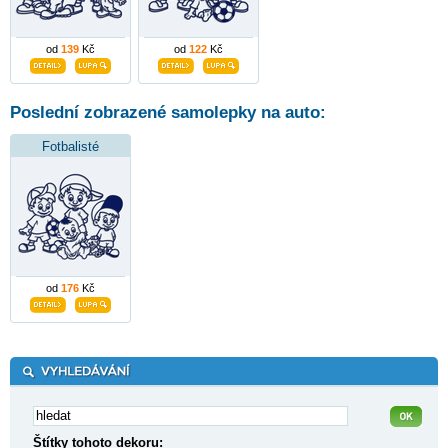
od
139
Kč
od
122
Kč
Poslední zobrazené samolepky na auto:
Fotbalisté
od
176
Kč
Štítky tohoto dekoru: