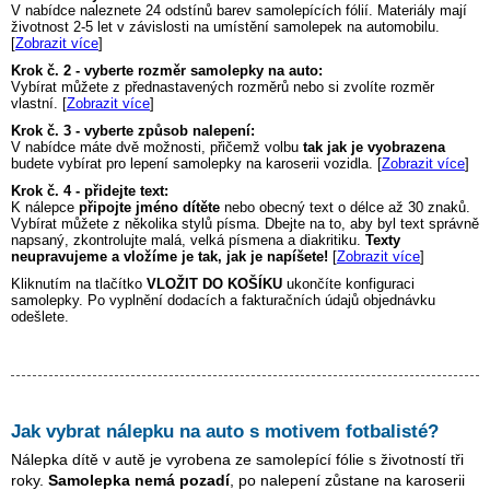
V nabídce naleznete 24 odstínů barev samolepících fólií. Materiály mají
životnost 2-5 let v závislosti na umístění samolepek na automobilu.
[
Zobrazit více
]
Krok č. 2 - vyberte rozměr samolepky na auto:
Vybírat můžete z přednastavených rozměrů nebo si zvolíte rozměr
vlastní. [
Zobrazit více
]
Krok č. 3 - vyberte způsob nalepení:
V nabídce máte dvě možnosti, přičemž volbu
tak jak je vyobrazena
budete vybírat pro lepení samolepky na karoserii vozidla. [
Zobrazit více
]
Krok č. 4 - přidejte text:
K nálepce
připojte jméno dítěte
nebo obecný text o délce až 30 znaků.
Vybírat můžete z několika stylů písma. Dbejte na to, aby byl text správně
napsaný, zkontrolujte malá, velká písmena a diakritiku.
Texty
neupravujeme a vložíme je tak, jak je napíšete!
[
Zobrazit více
]
Kliknutím na tlačítko
VLOŽIT DO KOŠÍKU
ukončíte konfiguraci
samolepky. Po vyplnění dodacích a fakturačních údajů objednávku
odešlete.
Jak vybrat nálepku na auto s motivem
fotbalisté
?
Nálepka dítě v autě je vyrobena ze samolepící fólie s životností tři
roky.
Samolepka nemá pozadí
, po nalepení zůstane na karoserii