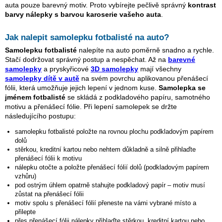
auta pouze barevný motiv. Proto vybírejte pečlivě správný
kontrast
barvy nálepky s barvou karoserie vašeho auta
.
Jak nalepit samolepku
fotbalisté
na auto?
Samolepku
fotbalisté
nalepíte na auto poměrně snadno a rychle.
Stačí dodržovat správný postup a nespěchat. Až na
barevné
samolepky
a pryskyřicové
3D samolepky
mají všechny
samolepky dítě v autě
na svém povrchu aplikovanou přenášecí
fólii, která umožňuje jejich lepení v jednom kuse.
Samolepka se
jménem
fotbalisté
se skládá z podkladového papíru, samotného
motivu a přenášecí fólie. Při lepení samolepek se držte
následujícího postupu:
samolepku
fotbalisté
položte na rovnou plochu podkladovým papírem
dolů
stěrkou, kreditní kartou nebo nehtem důkladně a silně přihlaďte
přenášecí fólii k motivu
nálepku otočte a položte přenášecí fólií dolů (podkladovým papírem
vzhůru)
pod ostrým úhlem opatrně stahujte podkladový papír – motiv musí
zůstat na přenášecí fólii
motiv spolu s přenášecí fólií přeneste na vámi vybrané místo a
přilepte
přes přenášecí fólii nálepky přihlaďte stěrkou, kreditní kartou nebo