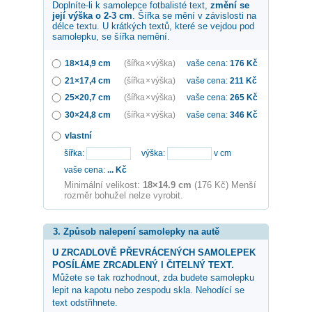
Doplníte-li k samolepce
fotbalisté
text,
změní se
její výška o 2-3 cm
. Šířka se mění v závislosti na
délce textu. U krátkých textů, které se vejdou pod
samolepku, se šířka nemění.
18×14,9 cm
(šířka × výška)
vaše cena:
176
Kč
21×17,4 cm
(šířka × výška)
vaše cena:
211
Kč
25×20,7 cm
(šířka × výška)
vaše cena:
265
Kč
30×24,8 cm
(šířka × výška)
vaše cena:
346
Kč
vlastní
šířka:
výška:
v cm
vaše cena:
...
Kč
Minimální velikost:
18×14.9 cm
(176 Kč) Menší
rozměr bohužel nelze vyrobit.
3. Způsob nalepení samolepky na autě
U ZRCADLOVĚ PŘEVRÁCENÝCH SAMOLEPEK
POSÍLÁME ZRCADLENÝ I ČITELNÝ TEXT.
Můžete se tak rozhodnout, zda budete samolepku
lepit na kapotu nebo zespodu skla. Nehodící se
text odstřihnete.