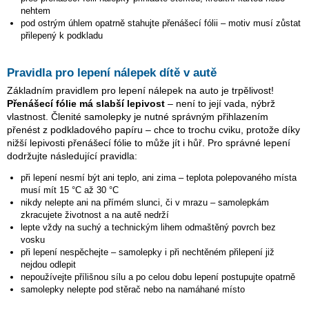
nehtem
pod ostrým úhlem opatrně stahujte přenášecí fólii – motiv musí zůstat
přilepený k podkladu
Pravidla pro lepení nálepek dítě v autě
Základním pravidlem pro lepení nálepek na auto je trpělivost!
Přenášecí fólie má slabší lepivost
– není to její vada, nýbrž
vlastnost. Členité samolepky je nutné správným přihlazením
přenést z podkladového papíru – chce to trochu cviku, protože díky
nižší lepivosti přenášecí fólie to může jít i hůř. Pro správné lepení
dodržujte následující pravidla:
při lepení nesmí být ani teplo, ani zima – teplota polepovaného místa
musí mít 15 °C až 30 °C
nikdy nelepte ani na přímém slunci, či v mrazu – samolepkám
zkracujete životnost a na autě nedrží
lepte vždy na suchý a technickým lihem odmaštěný povrch bez
vosku
při lepení nespěchejte – samolepky i při nechtěném přilepení již
nejdou odlepit
nepoužívejte přílišnou sílu a po celou dobu lepení postupujte opatrně
samolepky nelepte pod stěrač nebo na namáhané místo