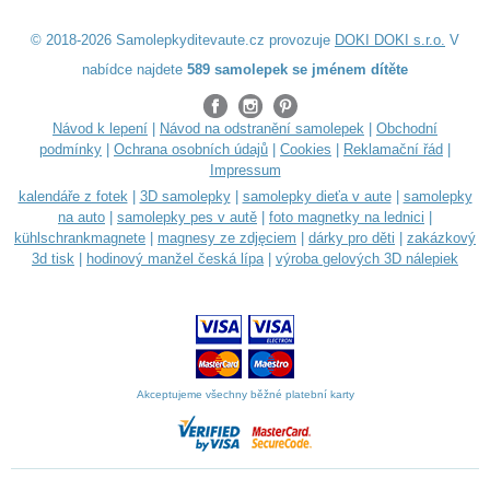
© 2018-2026 Samolepkyditevaute.cz provozuje
DOKI DOKI s.r.o.
V
nabídce najdete
589 samolepek se jménem dítěte
Návod k lepení
|
Návod na odstranění samolepek
|
Obchodní
podmínky
|
Ochrana osobních údajů
|
Cookies
|
Reklamační řád
|
Impressum
kalendáře z fotek
|
3D samolepky
|
samolepky dieťa v aute
|
samolepky
na auto
|
samolepky pes v autě
|
foto magnetky na lednici
|
kühlschrankmagnete
|
magnesy ze zdjęciem
|
dárky pro děti
|
zakázkový
3d tisk
|
hodinový manžel česká lípa
|
výroba gelových 3D nálepiek
Akceptujeme všechny běžné platební karty