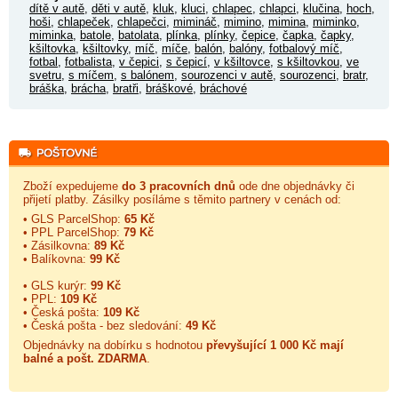
dítě v autě
,
děti v autě
,
kluk
,
kluci
,
chlapec
,
chlapci
,
klučina
,
hoch
,
hoši
,
chlapeček
,
chlapečci
,
mimináč
,
mimino
,
mimina
,
miminko
,
miminka
,
batole
,
batolata
,
plínka
,
plínky
,
čepice
,
čapka
,
čapky
,
kšiltovka
,
kšiltovky
,
míč
,
míče
,
balón
,
balóny
,
fotbalový míč
,
fotbal
,
fotbalista
,
v čepici
,
s čepicí
,
v kšiltovce
,
s kšiltovkou
,
ve
svetru
,
s míčem
,
s balónem
,
sourozenci v autě
,
sourozenci
,
bratr
,
bráška
,
brácha
,
bratři
,
bráškové
,
bráchové
Zboží expedujeme
do 3 pracovních dnů
ode dne objednávky či
přijetí platby. Zásilky posíláme s těmito partnery v cenách od:
• GLS ParcelShop:
65 Kč
• PPL ParcelShop:
79 Kč
• Zásilkovna:
89 Kč
• Balíkovna:
99 Kč
• GLS kurýr:
99 Kč
• PPL:
109 Kč
• Česká pošta:
109 Kč
• Česká pošta - bez sledování:
49 Kč
Objednávky na dobírku s hodnotou
převyšující 1 000 Kč mají
balné a
pošt. ZDARMA
.