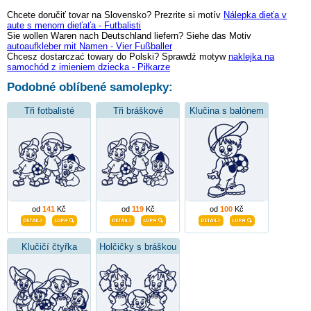
Chcete doručiť tovar na Slovensko? Prezrite si motív
Nálepka dieťa v
aute s menom dieťaťa - Futbalisti
Sie wollen Waren nach Deutschland liefern? Siehe das Motiv
autoaufkleber mit Namen - Vier Fußballer
Chcesz dostarczać towary do Polski? Sprawdź motyw
naklejka na
samochód z imieniem dziecka - Piłkarze
Podobné oblíbené samolepky:
Tři fotbalisté
Tři bráškové
Klučina s balónem
od
141
Kč
od
119
Kč
od
100
Kč
Klučičí čtyřka
Holčičky s bráškou