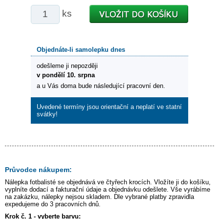
ks
Objednáte-li samolepku dnes
odešleme ji nepozději
v pondělí 10. srpna
a u Vás doma bude následující pracovní den.
Uvedené termíny jsou orientační a neplatí ve statní
svátky!
Průvodce nákupem:
Nálepka
fotbalisté
se objednává ve čtyřech krocích. Vložíte ji do košíku,
vyplníte dodací a fakturační údaje a objednávku odešlete. Vše vyrábíme
na zakázku, nálepky nejsou skladem. Dle vybrané platby zpravidla
expedujeme do 3 pracovních dnů.
Krok č. 1 - vyberte barvu: