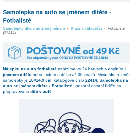
Samolepka na auto se jménem dítěte -
Fotbalisté
Samolepky dítě v autě se jménem
Kluci a chlapečci
Fotbalisté
(22414)
Nálepku na auto
fotbalisté
nabízíme ve 24 barvách a doplníte ji
jménem dítěte
nebo textem o délce až 30 znaků. Minimální rozměr
samolepky je
18×14.9 cm
, katalogové číslo
22414
.
Samolepka na
auto se jménem dítěte - Fotbalisté
upozorní ostatní řidiče na
přepravované
dítě v autě
.