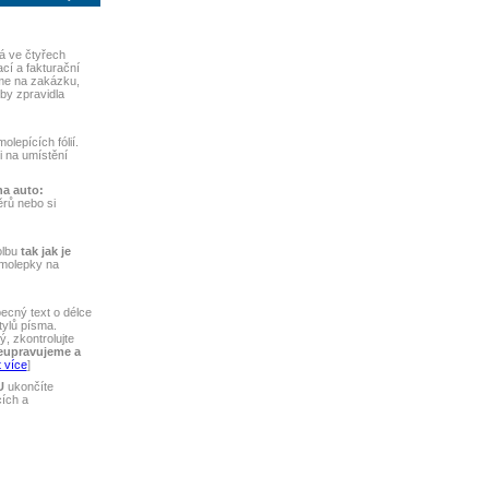
á ve čtyřech
ací a fakturační
me na zakázku,
by zpravidla
lepících fólií.
ti na umístění
na auto:
rů nebo si
olbu
tak jak je
amolepky na
ecný text o délce
tylů písma.
, zkontrolujte
eupravujeme a
 více
]
U
ukončíte
cích a