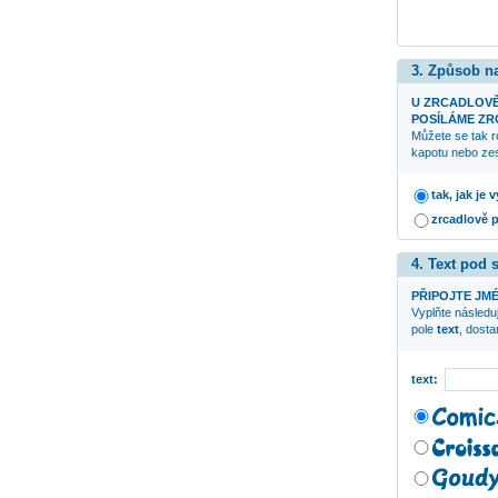
3. Způsob n
U ZRCADLOV
POSÍLÁME ZRC
Můžete se tak r
kapotu nebo zes
tak, jak je
zrcadlově 
4. Text pod
PŘIPOJTE JMÉ
Vyplňte následuj
pole
text
, dost
text: