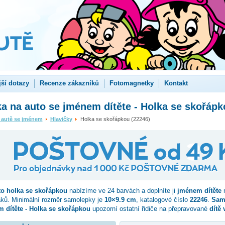
jší dotazy
Recenze zákazníků
Fotomagnetky
Kontakt
 na auto se jménem dítěte - Holka se skořápk
 autě se jménem
Hlavičky
Holka se skořápkou (22246)
to
holka se skořápkou
nabízíme ve 24 barvách a doplníte ji
jménem dítěte
n
aků. Minimální rozměr samolepky je
10×9.9 cm
, katalogové číslo
22246
.
Sam
 dítěte - Holka se skořápkou
upozorní ostatní řidiče na přepravované
dítě 