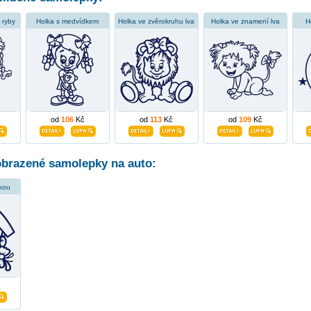
 ryby
Holka s medvídkem
Holka ve zvěrokruhu lva
Holka ve znamení lva
H
od
106
Kč
od
113
Kč
od
109
Kč
obrazené samolepky na auto:
kou