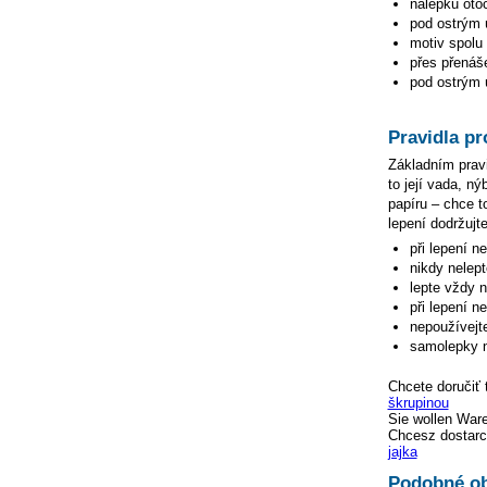
nálepku otoč
pod ostrým ú
motiv spolu 
přes přenáše
pod ostrým ú
Pravidla pr
Základním pravi
to její vada, n
papíru – chce to
lepení dodržujte
při lepení n
nikdy nelep
lepte vždy 
při lepení n
nepoužívejte
samolepky n
Chcete doručiť 
škrupinou
Sie wollen War
Chcesz dostarc
jajka
Podobné ob