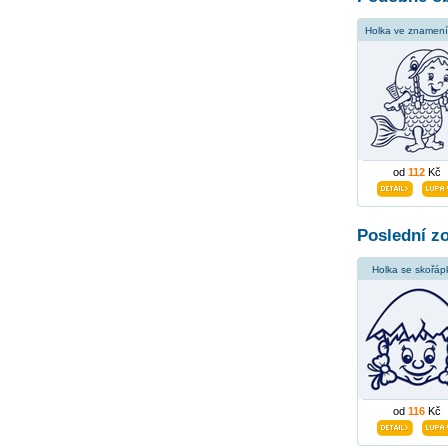
Holka ve znamení
od
112
Kč
Poslední z
Holka se skořáp
od
116
Kč