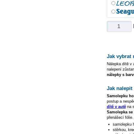
Jak vybrat
Nálepka dítě v a
nalepení zůstan
nálepky s barv
Jak nalepi
Samolepku
ho
postup a nespě
dítě v autě
na s
Samolepka s
přenášecí fólie
samolepku
stěrkou, kre