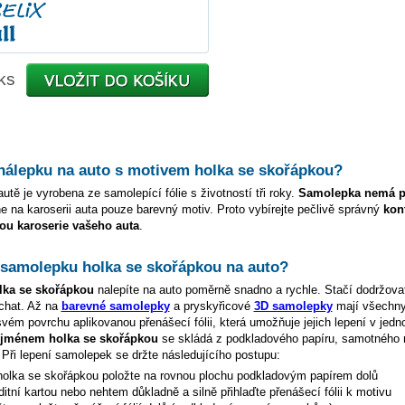
ks
 nálepku na auto s motivem
holka se skořápkou
?
utě je vyrobena ze samolepící fólie s životností tři roky.
Samolepka nemá p
e na karoserii auta pouze barevný motiv. Proto vybírejte pečlivě správný
kon
ou karoserie vašeho auta
.
t samolepku
holka se skořápkou
na auto?
lka se skořápkou
nalepíte na auto poměrně snadno a rychle. Stačí dodržova
chat. Až na
barevné samolepky
a pryskyřicové
3D samolepky
mají všechn
vém povrchu aplikovanou přenášecí fólii, která umožňuje jejich lepení v jed
e jménem
holka se skořápkou
se skládá z podkladového papíru, samotného 
. Při lepení samolepek se držte následujícího postupu:
holka se skořápkou
položte na rovnou plochu podkladovým papírem dolů
ditní kartou nebo nehtem důkladně a silně přihlaďte přenášecí fólii k motivu