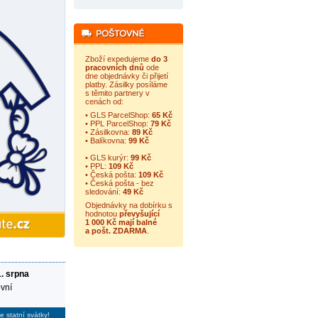
Zboží expedujeme
do 3
pracovních dnů
ode
dne objednávky či přijetí
platby. Zásilky posíláme
s těmito partnery v
cenách od:
• GLS ParcelShop:
65 Kč
• PPL ParcelShop:
79 Kč
• Zásilkovna:
89 Kč
• Balíkovna:
99 Kč
• GLS kurýr:
99 Kč
• PPL:
109 Kč
• Česká pošta:
109 Kč
• Česká pošta - bez
sledování:
49 Kč
Objednávky na dobírku s
hodnotou
převyšující
1 000 Kč mají balné
a
pošt. ZDARMA
.
1. srpna
vní
e statní svátky!