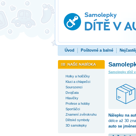
Úvod
Poštovné a balné
Nejčastě
Samolepka
Samolepky dítě v
Holky a holčičky
Kluci a chlapečci
Sourozenci
Dvojčata
Hlavičky
Profese a hobby
Sporťáčci
Znamení zvěrokruhu
Nálepku na au
Dětské symboly
délce až 30 zn
3D samolepky
auto se jménem