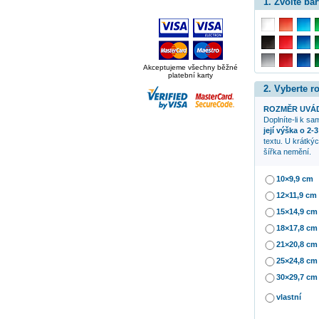
1. Zvolte bar
Akceptujeme všechny běžné
platební karty
2. Vyberte 
ROZMĚR UVÁD
Doplníte-li k s
její výška o 2-
textu. U krátký
šířka nemění.
10×9,9 cm
12×11,9 cm
15×14,9 cm
18×17,8 cm
21×20,8 cm
25×24,8 cm
30×29,7 cm
vlastní