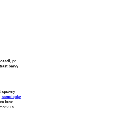
ozadí
, po
trast barvy
t správný
y
samolepky
nom kuse.
motivu a