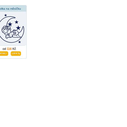
olka na měsíčku
od
116
Kč