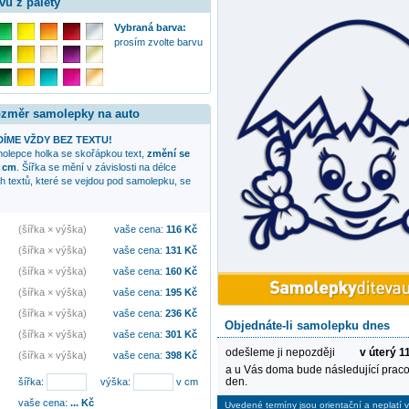
vu z palety
Vybraná barva:
prosím zvolte barvu
rozměr samolepky na auto
ÍME VŽDY BEZ TEXTU!
amolepce
holka se skořápkou
text,
změní se
3 cm
. Šířka se mění v závislosti na délce
ch textů, které se vejdou pod samolepku, se
(šířka × výška)
vaše cena:
116
Kč
(šířka × výška)
vaše cena:
131
Kč
(šířka × výška)
vaše cena:
160
Kč
(šířka × výška)
vaše cena:
195
Kč
(šířka × výška)
vaše cena:
236
Kč
Objednáte-li samolepku dnes
(šířka × výška)
vaše cena:
301
Kč
odešleme ji nepozději
v úterý 1
(šířka × výška)
vaše cena:
398
Kč
a u Vás doma bude následující praco
den.
šířka:
výška:
v cm
vaše cena:
...
Kč
Uvedené termíny jsou orientační a neplatí v