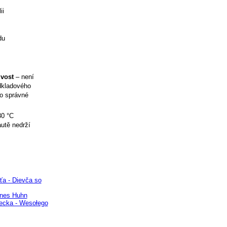
ii
du
ivost
– není
odkladového
ro správné
30 °C
utě nedrží
ťa - Dievča so
ines Huhn
ecka - Wesołego