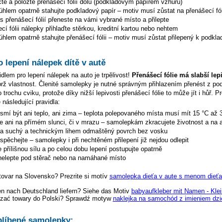
te a položte přenášecí fólií dolů (podkladovým papírem vzhůru)
hlem opatrně stahujte podkladový papír – motiv musí zůstat na přenášecí fól
s přenášecí fólií přeneste na vámi vybrané místo a přilepte
cí fólii nálepky přihlaďte stěrkou, kreditní kartou nebo nehtem
hlem opatrně stahujte přenášecí fólii – motiv musí zůstat přilepený k podkla
o lepení nálepek dítě v autě
dlem pro lepení nálepek na auto je trpělivost!
Přenášecí fólie má slabší lep
ýbrž vlastnost. Členité samolepky je nutné správným přihlazením přenést z p
 trochu cviku, protože díky nižší lepivosti přenášecí fólie to může jít i hůř. P
 následující pravidla:
esmí být ani teplo, ani zima – teplota polepovaného místa musí mít 15 °C až 
te ani na přímém slunci, či v mrazu – samolepkám zkracujete životnost a na a
na suchý a technickým lihem odmaštěný povrch bez vosku
espěchejte – samolepky i při nechtěném přilepení již nejdou odlepit
 přílišnou sílu a po celou dobu lepení postupujte opatrně
elepte pod stěrač nebo na namáhané místo
tovar na Slovensko? Prezrite si motív
samolepka dieťa v aute s menom dieťa
en nach Deutschland liefern? Siehe das Motiv
babyaufkleber mit Namen - Kle
zać towary do Polski? Sprawdź motyw
naklejka na samochód z imieniem dzi
líbené samolepky: