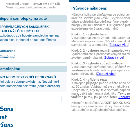
Minimální velikost:
10×9.9 cm
(116 Kč)
Menší rozměr bohužel nelze vyrobit.
Průvodce nákupem:
Nálepka
holka se skořápkou
se objednáv
krocích. Vložíte ji do košíku, vyplníte dod
alepení samolepky na autě
údaje a objednávku odešlete. Vše vyrábí
nálepky nejsou skladem. Dle vybrané plat
Ě PŘEVRÁCENÝCH SAMOLEPEK
expedujeme do 3 pracovních dnů.
ADLENÝ I ČITELNÝ TEXT.
Krok č. 1 - vyberte barvu:
ozhodnout, zda budete samolepku lepit na
V nabídce naleznete 24 odstínů barev samo
podu skla. Nehodící se text odstřihnete.
Materiály mají životnost 2-5 let v závislos
samolepek na automobilu. [
Zobrazit více
]
Krok č. 2 - vyberte rozměr samolepky 
 vyobrazena
Vybírat můžete z přednastavených rozmě
převráceně
zvolíte rozměr vlastní. [
Zobrazit více
]
Krok č. 3 - vyberte způsob nalepení:
V nabídce máte dvě možnosti, přičemž v
 samolepkou
vyobrazena
budete vybírat pro lepení s
karoserii vozidla. [
Zobrazit více
]
NO NEBO TEXT O DÉLCE 30 ZNAKŮ.
Krok č. 4 - přidejte text:
ící pole a vyberte styl písma. Nevyplníte-li
K nálepce
připojte jméno dítěte
nebo ob
anete samolepku bez textu (pouze obrázek).
až 30 znaků. Vybírat můžete z několika s
Dbejte na to, aby byl text správně napsaný
malá, velká písmena a diakritiku.
Texty n
vložíme je tak, jak je napíšete!
[
Zobrazit
Kliknutím na tlačítko
VLOŽIT DO KOŠÍK
konfiguraci samolepky. Po vyplnění doda
fakturačních údajů objednávku odešlete.