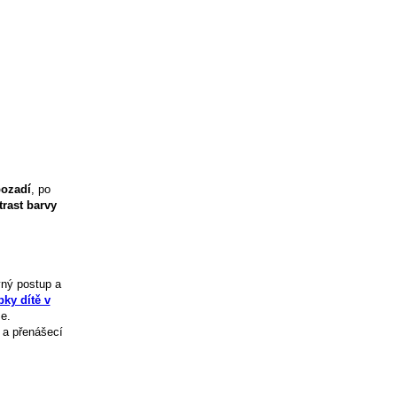
ozadí
, po
trast barvy
vný postup a
ky dítě v
e.
 a přenášecí