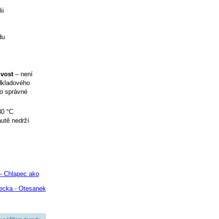
ii
du
ivost
– není
odkladového
ro správné
30 °C
utě nedrží
- Chlapec ako
ecka - Otesanek