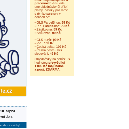
pracovních dnů
ode
dne objednávky či přijetí
platby. Zásilky posíláme
s těmito partnery v
cenách od:
• GLS ParcelShop:
65 Kč
• PPL ParcelShop:
79 Kč
• Zásilkovna:
89 Kč
• Balíkovna:
99 Kč
• GLS kurýr:
99 Kč
• PPL:
109 Kč
• Česká pošta:
109 Kč
• Česká pošta - bez
sledování:
49 Kč
Objednávky na dobírku s
hodnotou
převyšující
1 000 Kč mají balné
a
pošt. ZDARMA
.
 10. srpna
vní den.
e statní svátky!