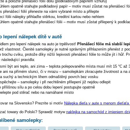
te a položte přenášecí fólií dolů (podkladovým papírem vzhůru)
hlem opatrně stahujte podkladový papír – motiv musí zůstat na přenášecí fól
s přenášecí fólií přeneste na vámi vybrané místo a přilepte
cí fólii nálepky přihlaďte stěrkou, kreditní kartou nebo nehtem
hlem opatrně stahujte přenášecí fólii – motiv musí zůstat přilepený k podkla
o lepení nálepek dítě v autě
dlem pro lepení nálepek na auto je trpělivost!
Přenášecí fólie má slabší lep
ýbrž vlastnost. Členité samolepky je nutné správným přihlazením přenést z p
 trochu cviku, protože díky nižší lepivosti přenášecí fólie to může jít i hůř. P
 následující pravidla:
esmí být ani teplo, ani zima – teplota polepovaného místa musí mít 15 °C až 
te ani na přímém slunci, či v mrazu – samolepkám zkracujete životnost a na a
na suchý a technickým lihem odmaštěný povrch bez vosku
espěchejte – samolepky i při nechtěném přilepení již nejdou odlepit
 přílišnou sílu a po celou dobu lepení postupujte opatrně
elepte pod stěrač nebo na namáhané místo
tovar na Slovensko? Prezrite si motív
Nálepka dieťa v aute s menom dieťaťa 
zać towary do Polski? Sprawdź motyw
naklejka na samochód z imieniem dzi
líbené samolepky: