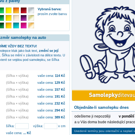
vu z palety
Vybraná barva:
prosím zvolte barvu
rozměr samolepky na auto
ÍME VŽDY BEZ TEXTU!
amolepce
kluk jako buk
text,
změní se její
. Šířka se mění v závislosti na délce textu. U
 které se vejdou pod samolepku, se šířka
(šířka × výška)
vaše cena:
114
Kč
(šířka × výška)
vaše cena:
129
Kč
(šířka × výška)
vaše cena:
157
Kč
(šířka × výška)
vaše cena:
191
Kč
(šířka × výška)
vaše cena:
232
Kč
Objednáte-li samolepku dnes
(šířka × výška)
vaše cena:
294
Kč
odešleme ji nepozději
v pondělí
(šířka × výška)
vaše cena:
389
Kč
a u Vás doma bude následující praco
šířka:
výška:
v cm
Uvedené termíny jsou orientační a neplatí v
vaše cena:
...
Kč