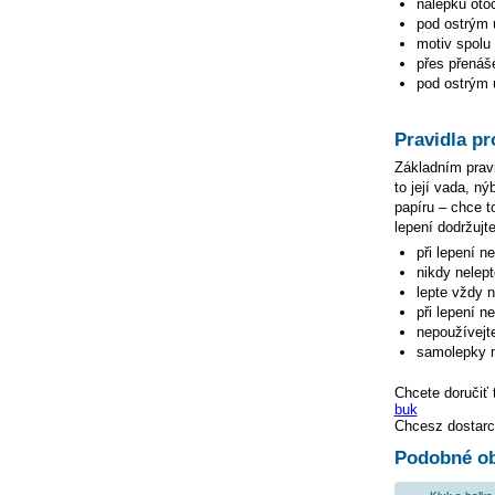
nálepku otoč
pod ostrým ú
motiv spolu 
přes přenáše
pod ostrým ú
Pravidla pr
Základním pravi
to její vada, n
papíru – chce to
lepení dodržujte
při lepení n
nikdy nelep
lepte vždy 
při lepení n
nepoužívejte
samolepky n
Chcete doručiť 
buk
Chcesz dostarc
Podobné ob