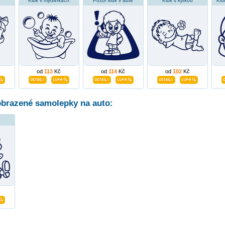
Kluk v mydlinkách
Pozor kluk v autě
Kluk s kytkou
Klu
od
113
Kč
od
114
Kč
od
102
Kč
obrazené samolepky na auto: