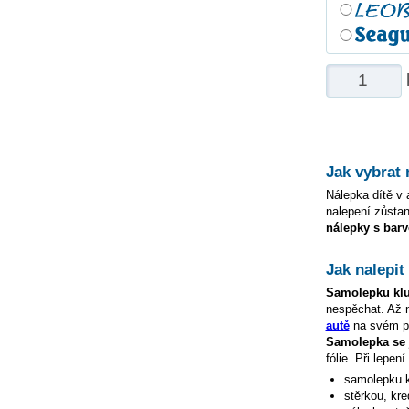
Jak vybrat
Nálepka dítě v a
nalepení zůstan
nálepky s barv
Jak nalepi
Samolepku
kl
nespěchat. Až
autě
na svém po
Samolepka s
fólie. Při lepe
samolepku
stěrkou, kre