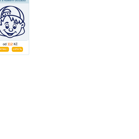
k s kšiltem dozadu
od
112
Kč