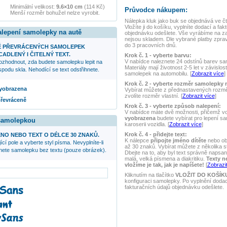
Minimální velikost:
9.6×10 cm
(114 Kč)
Průvodce nákupem:
Menší rozměr bohužel nelze vyrobit.
Nálepka
kluk jako buk
se objednává ve čt
Vložíte ji do košíku, vyplníte dodací a fak
alepení samolepky na autě
objednávku odešlete. Vše vyrábíme na z
nejsou skladem. Dle vybrané platby zpra
do 3 pracovních dnů.
Ě PŘEVRÁCENÝCH SAMOLEPEK
ADLENÝ I ČITELNÝ TEXT.
Krok č. 1 - vyberte barvu:
V nabídce naleznete 24 odstínů barev samo
ozhodnout, zda budete samolepku lepit na
Materiály mají životnost 2-5 let v závislos
podu skla. Nehodící se text odstřihnete.
samolepek na automobilu. [
Zobrazit více
]
Krok č. 2 - vyberte rozměr samolepky 
 vyobrazena
Vybírat můžete z přednastavených rozmě
zvolíte rozměr vlastní. [
Zobrazit více
]
převráceně
Krok č. 3 - vyberte způsob nalepení:
V nabídce máte dvě možnosti, přičemž v
vyobrazena
budete vybírat pro lepení s
 samolepkou
karoserii vozidla. [
Zobrazit více
]
Krok č. 4 - přidejte text:
NO NEBO TEXT O DÉLCE 30 ZNAKŮ.
K nálepce
připojte jméno dítěte
nebo ob
ící pole a vyberte styl písma. Nevyplníte-li
až 30 znaků. Vybírat můžete z několika s
anete samolepku bez textu (pouze obrázek).
Dbejte na to, aby byl text správně napsaný
malá, velká písmena a diakritiku.
Texty n
vložíme je tak, jak je napíšete!
[
Zobrazit
Kliknutím na tlačítko
VLOŽIT DO KOŠÍK
konfiguraci samolepky. Po vyplnění doda
fakturačních údajů objednávku odešlete.