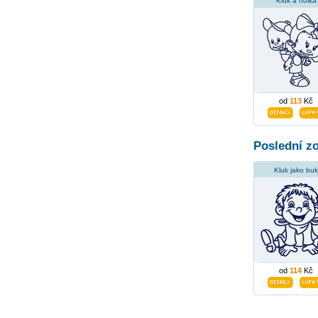
Kluk a holka
od
113
Kč
Poslední z
Kluk jako buk
od
114
Kč