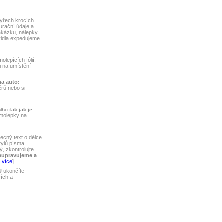
yřech krocích.
turační údaje a
akázku, nálepky
vidla expedujeme
lepících fólií.
ti na umístění
na auto:
rů nebo si
olbu
tak jak je
amolepky na
ecný text o délce
tylů písma.
, zkontrolujte
eupravujeme a
 více
]
U
ukončíte
cích a