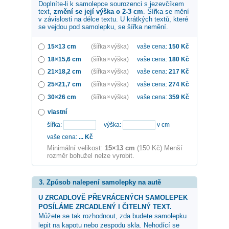
Doplníte-li k samolepce
sourozenci s jezevčíkem
text,
změní se její výška o 2-3 cm
. Šířka se mění
v závislosti na délce textu. U krátkých textů, které
se vejdou pod samolepku, se šířka nemění.
15×13 cm
(šířka × výška)
vaše cena:
150
Kč
18×15,6 cm
(šířka × výška)
vaše cena:
180
Kč
21×18,2 cm
(šířka × výška)
vaše cena:
217
Kč
25×21,7 cm
(šířka × výška)
vaše cena:
274
Kč
30×26 cm
(šířka × výška)
vaše cena:
359
Kč
vlastní
šířka:
výška:
v cm
vaše cena:
...
Kč
Minimální velikost:
15×13 cm
(150 Kč) Menší
rozměr bohužel nelze vyrobit.
3. Způsob nalepení samolepky na autě
U ZRCADLOVĚ PŘEVRÁCENÝCH SAMOLEPEK
POSÍLÁME ZRCADLENÝ I ČITELNÝ TEXT.
Můžete se tak rozhodnout, zda budete samolepku
lepit na kapotu nebo zespodu skla. Nehodící se