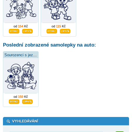
od
154
Kč
od
115
Kč
Poslední zobrazené samolepky na auto:
Sourozenci s jezevčíkem
od
150
Kč