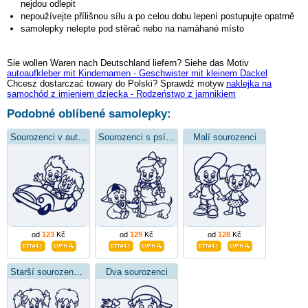
nejdou odlepit
nepoužívejte přílišnou sílu a po celou dobu lepení postupujte opatrně
samolepky nelepte pod stěrač nebo na namáhané místo
Sie wollen Waren nach Deutschland liefern? Siehe das Motiv
autoaufkleber mit Kindernamen - Geschwister mit kleinem Dackel
Chcesz dostarczać towary do Polski? Sprawdź motyw
naklejka na
samochód z imieniem dziecka - Rodzeństwo z jamnikiem
Podobné oblíbené samolepky:
Sourozenci v autíčku
Sourozenci s psíkem
Malí sourozenci
od
123
Kč
od
129
Kč
od
128
Kč
Starší sourozenci se sestřičkou
Dva sourozenci