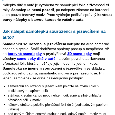
Nálepka dítě v autě je vyrobena ze samolepící fólie s životností tři
roky.
Samolepka nemá pozadí
, po nalepení zůstane na karoserii
auta pouze barevný motiv. Proto vybírejte pečlivě správný
kontrast
barvy nálepky s barvou karoserie vašeho auta
.
Jak nalepit samolepku
sourozenci s jezevčíkem
na
auto?
Samolepku
sourozenci s jezevčíkem
nalepíte na auto poměrně
snadno a rychle. Stačí dodržovat správný postup a nespěchat. Až
na
barevné samolepky
a pryskyřicové
3D samolepky
mají
všechny
samolepky dítě v autě
na svém povrchu aplikovanou
přenášecí fólii, která umožňuje jejich lepení v jednom kuse.
Samolepka se jménem
sourozenci s jezevčíkem
se skládá z
podkladového papíru, samotného motivu a přenášecí fólie. Při
lepení samolepek se držte následujícího postupu:
samolepku
sourozenci s jezevčíkem
položte na rovnou plochu
podkladovým papírem dolů
stěrkou, kreditní kartou nebo nehtem důkladně a silně přihlaďte
přenášecí fólii k motivu
nálepku otočte a položte přenášecí fólií dolů (podkladovým papírem
vzhůru)
pod ostrým úhlem opatrně stahujte podkladový papír – motiv musí