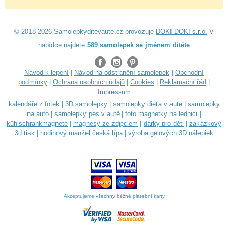
© 2018-2026 Samolepkyditevaute.cz provozuje
DOKI DOKI s.r.o.
V
nabídce najdete
589 samolepek se jménem dítěte
Návod k lepení
|
Návod na odstranění samolepek
|
Obchodní
podmínky
|
Ochrana osobních údajů
|
Cookies
|
Reklamační řád
|
Impressum
kalendáře z fotek
|
3D samolepky
|
samolepky dieťa v aute
|
samolepky
na auto
|
samolepky pes v autě
|
foto magnetky na lednici
|
kühlschrankmagnete
|
magnesy ze zdjęciem
|
dárky pro děti
|
zakázkový
3d tisk
|
hodinový manžel česká lípa
|
výroba gelových 3D nálepiek
Akceptujeme všechny běžné platební karty