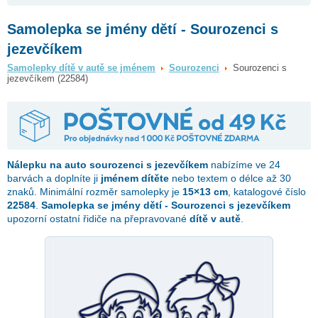
Samolepka se jmény dětí - Sourozenci s
jezevčíkem
Samolepky dítě v autě se jménem
Sourozenci
Sourozenci s
jezevčíkem (22584)
Nálepku na auto
sourozenci s jezevčíkem
nabízíme ve 24
barvách a doplníte ji
jménem dítěte
nebo textem o délce až 30
znaků. Minimální rozměr samolepky je
15×13 cm
, katalogové číslo
22584
.
Samolepka se jmény dětí - Sourozenci s jezevčíkem
upozorní ostatní řidiče na přepravované
dítě v autě
.