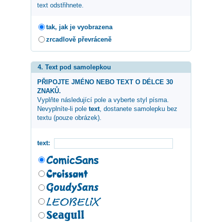
text odstřihnete.
tak, jak je vyobrazena
zrcadlově převráceně
4. Text pod samolepkou
PŘIPOJTE JMÉNO NEBO TEXT O DÉLCE 30
ZNAKŮ.
Vyplňte následující pole a vyberte styl písma.
Nevyplníte-li pole
text
, dostanete samolepku bez
textu (pouze obrázek).
text: