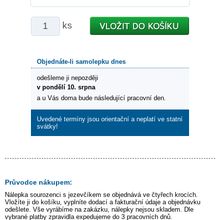
ks
Objednáte-li samolepku dnes
odešleme ji nepozději
v pondělí 10. srpna
a u Vás doma bude následující pracovní den.
Uvedené termíny jsou orientační a neplatí ve statní
svátky!
Průvodce nákupem:
Nálepka
sourozenci s jezevčíkem
se objednává ve čtyřech krocích.
Vložíte ji do košíku, vyplníte dodací a fakturační údaje a objednávku
odešlete. Vše vyrábíme na zakázku, nálepky nejsou skladem. Dle
vybrané platby zpravidla expedujeme do 3 pracovních dnů.