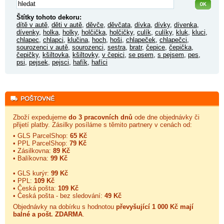
Štítky tohoto dekoru:
dítě v autě
,
děti v autě
,
děvče
,
děvčata
,
dívka
,
dívky
,
dívenka
,
dívenky
,
holka
,
holky
,
holčička
,
holčičky
,
culík
,
culíky
,
kluk
,
kluci
,
chlapec
,
chlapci
,
klučina
,
hoch
,
hoši
,
chlapeček
,
chlapečci
,
sourozenci v autě
,
sourozenci
,
sestra
,
bratr
,
čepice
,
čepička
,
čepičky
,
kšiltovka
,
kšiltovky
,
v čepici
,
se psem
,
s pejsem
,
pes
,
psi
,
pejsek
,
pejsci
,
hafík
,
hafíci
Zboží expedujeme
do 3 pracovních dnů
ode dne objednávky či
přijetí platby. Zásilky posíláme s těmito partnery v cenách od:
• GLS ParcelShop:
65 Kč
• PPL ParcelShop:
79 Kč
• Zásilkovna:
89 Kč
• Balíkovna:
99 Kč
• GLS kurýr:
99 Kč
• PPL:
109 Kč
• Česká pošta:
109 Kč
• Česká pošta - bez sledování:
49 Kč
Objednávky na dobírku s hodnotou
převyšující 1 000 Kč mají
balné a
pošt. ZDARMA
.