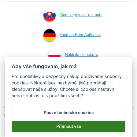
Samolepky dieťa v aute
Kind an Bord Aufkleber
Naklejki dziecko w
Aby vše fungovalo, jak má
aucie
Pro spolehlivý a bezpečný nákup používáme soubory
cookies. Některé jsou nezbytné, jiné pomáhají
zlepšovat naše služby. Chcete si
cookies nastavit
Samolepky dítě v autě
nebo souhlasíte s použitím všech?
Pouze technické cookies
Podle zákona o evidenci tržeb je prodávající povinen vystavit kupujícímu
účtenku.
Přijmout vše
Zároveň je povinen zaevidovat přijatou tržbu u správce daně on-line; v
případě technického výpadku pak nejpozději do 48 hodin.