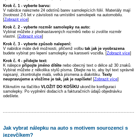
Krok č. 1 - vyberte barvu:
V nabídce naleznete 24 odstínů barev samolepících fólií. Materiály mají
životnost 2-5 let v závislosti na umístění samolepek na automobilu.
[
Zobrazit více
]
Krok č. 2 - vyberte rozměr samolepky na auto:
Vybírat můžete z přednastavených rozměrů nebo si zvolíte rozměr
vlastní. [
Zobrazit více
]
Krok č. 3 - vyberte způsob nalepení:
V nabídce máte dvě možnosti, přičemž volbu
tak jak je vyobrazena
budete vybírat pro lepení samolepky na karoserii vozidla. [
Zobrazit více
]
Krok č. 4 - přidejte text:
K nálepce
připojte jméno dítěte
nebo obecný text o délce až 30 znaků.
Vybírat můžete z několika stylů písma. Dbejte na to, aby byl text správně
napsaný, zkontrolujte malá, velká písmena a diakritiku.
Texty
neupravujeme a vložíme je tak, jak je napíšete!
[
Zobrazit více
]
Kliknutím na tlačítko
VLOŽIT DO KOŠÍKU
ukončíte konfiguraci
samolepky. Po vyplnění dodacích a fakturačních údajů objednávku
odešlete.
Jak vybrat nálepku na auto s motivem
sourozenci s
jezevčíkem
?