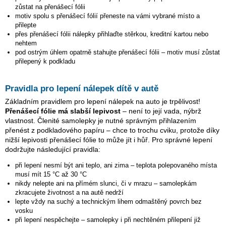
zůstat na přenášecí fólii
motiv spolu s přenášecí fólií přeneste na vámi vybrané místo a
přilepte
přes přenášecí fólii nálepky přihlaďte stěrkou, kreditní kartou nebo
nehtem
pod ostrým úhlem opatrně stahujte přenášecí fólii – motiv musí zůstat
přilepený k podkladu
Pravidla pro lepení nálepek dítě v autě
Základním pravidlem pro lepení nálepek na auto je trpělivost!
Přenášecí fólie má slabší lepivost
– není to její vada, nýbrž
vlastnost. Členité samolepky je nutné správným přihlazením
přenést z podkladového papíru – chce to trochu cviku, protože díky
nižší lepivosti přenášecí fólie to může jít i hůř. Pro správné lepení
dodržujte následující pravidla:
při lepení nesmí být ani teplo, ani zima – teplota polepovaného místa
musí mít 15 °C až 30 °C
nikdy nelepte ani na přímém slunci, či v mrazu – samolepkám
zkracujete životnost a na autě nedrží
lepte vždy na suchý a technickým lihem odmaštěný povrch bez
vosku
při lepení nespěchejte – samolepky i při nechtěném přilepení již