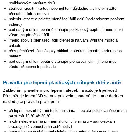
podkladovým papírem dolů
stěrkou, kreditní kartou nebo nehtem důkladně a silně přihlaďte
přenášecí fólii k motivu
nálepku otočte a položte přenášecí fólií dolů (podkladovým papírem
vzhůru)
pod ostrým úhlem opatrně stahujte podkladový papír – jméno musí
zůstat na přenášecí fólii
jméno spolu s přenášecí fólií přeneste na vámi vybrané místo a
přilepte
přes přenášecí fólii nálepky přihlaďte stěrkou, kreditní kartou nebo
nehtem
pod ostrým úhlem opatrně stahujte přenášecí fólii – jméno musí
zůstat přilepeno k podkladu
Pravidla pro lepení plastických nálepek dítě v autě
Základním pravidlem pro lepení nálepek na auto je trpělivost!
Přestože je lepení 3D samolepek velmi snadné, je nutné dodržet
následující pravidla pro lepení:
při lepení nesmí být ani teplo, ani zima – teplota polepovaného místa
musí mít 15 °C až 30 °C
nikdy nelepte ani na přímém slunci, či v mrazu – samolepkám
zkracujete životnost a na autě nedrží
lepte vždy na suchý a technickým lihem odmaštěný povrch bez