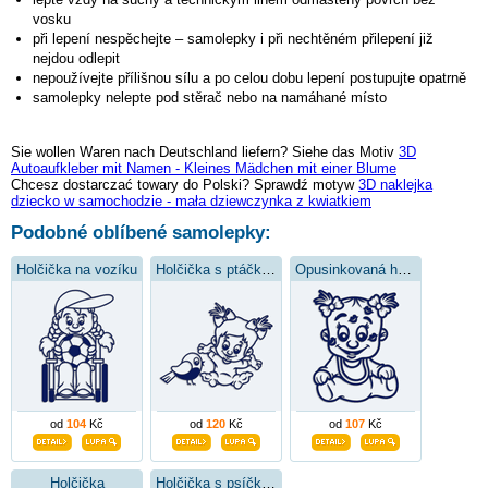
vosku
při lepení nespěchejte – samolepky i při nechtěném přilepení již
nejdou odlepit
nepoužívejte přílišnou sílu a po celou dobu lepení postupujte opatrně
samolepky nelepte pod stěrač nebo na namáhané místo
Sie wollen Waren nach Deutschland liefern? Siehe das Motiv
3D
Autoaufkleber mit Namen - Kleines Mädchen mit einer Blume
Chcesz dostarczać towary do Polski? Sprawdź motyw
3D naklejka
dziecko w samochodzie - mała dziewczynka z kwiatkiem
Podobné oblíbené samolepky:
Holčička na vozíku
Holčička s ptáčkem
Opusinkovaná holčička
od
104
Kč
od
120
Kč
od
107
Kč
Holčička
Holčička s psíčkem