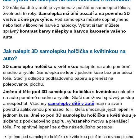
3D nálepka dítě v autě je vyrobena z potištěné samolepící fólie s
životností tři roky.
Samolepka má bílé pozadí a na povrchu 3D
vrstvu z čiré pryskyřice.
Pod samolepku můžete doplnit jméno
nebo text v libovolné barvě z nabídky. Vybrat si tam můžete
správný
kontrast barvy nálepky s barvou karoserie vašeho
auta
.
Jak nalepit 3D samolepku
holčička s květinkou
na
auto?
3D samolepku
holčička s květinkou
nalepíte na auto poměrně
snadno a rychle. Samolepka se lepí v jednom kuse bez přenášecí
fólie. Stačí ji odlepit z podkladového papíru a přenést na
polepovanou plochu.
Jméno dítěte pod 3D samolepku
holčička s květinkou
nalepíte
na auto poměrně snadno a rychle. Stačí dodržovat správný postup
a nespěchat. Všechny
samolepky dítě v autě
mají na svém
povrchu aplikovanou přenášecí fólii, která umožňuje jejich lepení v
jednom kuse.
Jméno pod 3D samolepku
holčička s květinkou
je
složeno z podkladového papíru, vyřezaného motivu a přenášecí
fólie. Pro správné lepení se držte následujícího postupu:
jméno pod samolepku
holčička s květinkou
položte na rovnou plochu