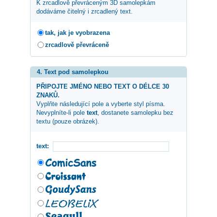
K zrcadlově převráceným 3D samolepkám
dodáváme čitelný i zrcadlený text.
tak, jak je vyobrazena
zrcadlově převráceně
4. Text pod samolepkou
PŘIPOJTE JMÉNO NEBO TEXT O DÉLCE 30
ZNAKŮ.
Vyplňte následující pole a vyberte styl písma.
Nevyplníte-li pole
text
, dostanete samolepku bez
textu (pouze obrázek).
text: