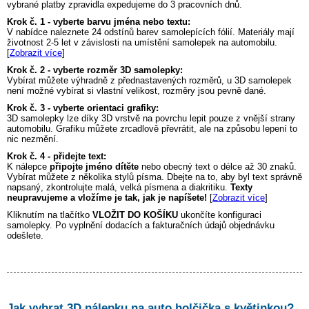
vybrané platby zpravidla expedujeme do 3 pracovních dnů.
Krok č. 1 - vyberte barvu jména nebo textu:
V nabídce naleznete 24 odstínů barev samolepících fólií. Materiály mají
životnost 2-5 let v závislosti na umístění samolepek na automobilu.
[
Zobrazit více
]
Krok č. 2 - vyberte rozměr 3D samolepky:
Vybírat můžete výhradně z přednastavených rozměrů, u 3D samolepek
není možné vybírat si vlastní velikost, rozměry jsou pevně dané.
Krok č. 3 - vyberte orientaci grafiky:
3D samolepky lze díky 3D vrstvě na povrchu lepit pouze z vnější strany
automobilu. Grafiku můžete zrcadlově převrátit, ale na způsobu lepení to
nic nezmění.
Krok č. 4 - přidejte text:
K nálepce
připojte jméno dítěte
nebo obecný text o délce až 30 znaků.
Vybírat můžete z několika stylů písma. Dbejte na to, aby byl text správně
napsaný, zkontrolujte malá, velká písmena a diakritiku.
Texty
neupravujeme a vložíme je tak, jak je napíšete!
[
Zobrazit více
]
Kliknutím na tlačítko
VLOŽIT DO KOŠÍKU
ukončíte konfiguraci
samolepky. Po vyplnění dodacích a fakturačních údajů objednávku
odešlete.
Jak vybrat 3D nálepku na auto
holčička s květinkou
?