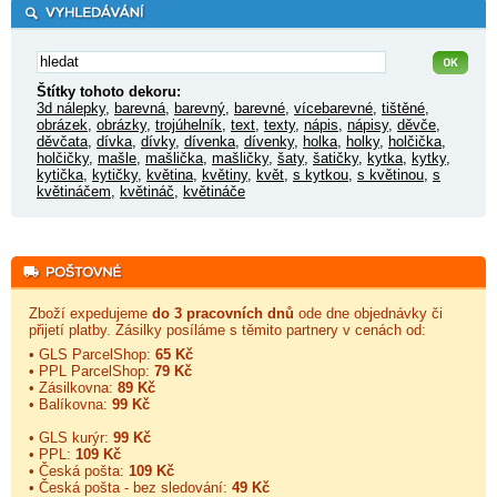
Štítky tohoto dekoru:
3d nálepky
,
barevná
,
barevný
,
barevné
,
vícebarevné
,
tištěné
,
obrázek
,
obrázky
,
trojúhelník
,
text
,
texty
,
nápis
,
nápisy
,
děvče
,
děvčata
,
dívka
,
dívky
,
dívenka
,
dívenky
,
holka
,
holky
,
holčička
,
holčičky
,
mašle
,
mašlička
,
mašličky
,
šaty
,
šatičky
,
kytka
,
kytky
,
kytička
,
kytičky
,
květina
,
květiny
,
květ
,
s kytkou
,
s květinou
,
s
květináčem
,
květináč
,
květináče
Zboží expedujeme
do 3 pracovních dnů
ode dne objednávky či
přijetí platby. Zásilky posíláme s těmito partnery v cenách od:
• GLS ParcelShop:
65 Kč
• PPL ParcelShop:
79 Kč
• Zásilkovna:
89 Kč
• Balíkovna:
99 Kč
• GLS kurýr:
99 Kč
• PPL:
109 Kč
• Česká pošta:
109 Kč
• Česká pošta - bez sledování:
49 Kč