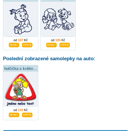
od
107
Kč
od
105
Kč
Poslední zobrazené samolepky na auto:
holčička s květinkou
od
133
Kč