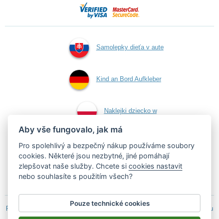
Samolepky dieťa v aute
Kind an Bord Aufkleber
Naklejki dziecko w
Aby vše fungovalo, jak má
aucie
Pro spolehlivý a bezpečný nákup používáme soubory
cookies. Některé jsou nezbytné, jiné pomáhají
zlepšovat naše služby. Chcete si
cookies nastavit
Samolepky dítě v autě
nebo souhlasíte s použitím všech?
Pouze technické cookies
Podle zákona o evidenci tržeb je prodávající povinen vystavit kupujícímu
účtenku.