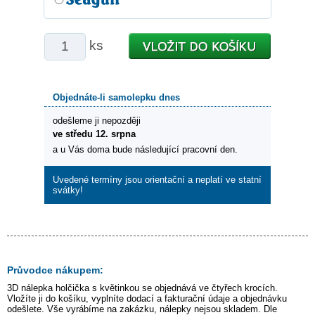
ks
Objednáte-li samolepku dnes
odešleme ji nepozději
ve středu 12. srpna
a u Vás doma bude následující pracovní den.
Uvedené termíny jsou orientační a neplatí ve statní
svátky!
Průvodce nákupem:
3D nálepka
holčička s květinkou
se objednává ve čtyřech krocích.
Vložíte ji do košíku, vyplníte dodací a fakturační údaje a objednávku
odešlete. Vše vyrábíme na zakázku, nálepky nejsou skladem. Dle