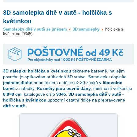
3D samolepka dítě v autě - holčička s
květinkou
Samolepky dítě v autě se jménem
3D samolepky
holčička s
květinkou (9345)
3D nálepku
holčička s květinkou
tiskneme barevně, na jejím
povrchu je aplikována průhledná 3D vrstva. Samolepku doplníte
jménem dítěte
nebo textem o délce až 30 znaků
v libovolné
barvě
z nabídky.
Rozměry jsou pevně dány
, minimální velikost je
8,8×8 cm
, katalogové číslo
9345
.
3D samolepka dítě v autě -
holčička s květinkou
upozorní ostatní řidiče na přepravované
dítě v autě
.