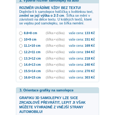
2. Vyberte rozměr samolepky na auto
ROZMĚR UVÁDÍME VŽDY BEZ TEXTU!
Doplníte-li k samolepce
holčička s květinkou
text,
změní se její výška o 2-3 cm
. Šířka se mění v
závislosti na délce textu. U krátkých textů, které
se vejdou pod samolepku, se šířka nemění.
8.8×8 cm
(šířka × výška)
vaše cena:
133
Kč
10×9 cm
(šířka × výška)
vaše cena:
151
Kč
11.1×10 cm
(šířka × výška)
vaše cena:
169
Kč
12.2×11 cm
(šířka × výška)
vaše cena:
194
Kč
13.3×12 cm
(šířka × výška)
vaše cena:
218
Kč
14.4×13 cm
(šířka × výška)
vaše cena:
240
Kč
15.5×14 cm
(šířka × výška)
vaše cena:
270
Kč
16.6×15 cm
(šířka × výška)
vaše cena:
303
Kč
3. Orientace grafiky na samolepce
GRAFIKU 3D SAMOLEPKY LZE SICE
ZRCADLOVĚ PŘEVRÁTIT, LEPIT JI VŠAK
MŮŽETE VÝHRADNĚ Z VNĚJŠÍ STRANY
AUTOMOBILU!