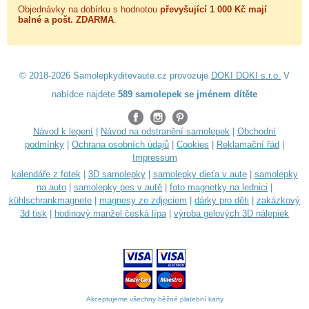
Objednávky na dobírku s hodnotou
převyšující 1 000 Kč mají
balné a
pošt. ZDARMA
.
© 2018-2026 Samolepkyditevaute.cz provozuje
DOKI DOKI s.r.o.
V
nabídce najdete
589 samolepek se jménem dítěte
Návod k lepení
|
Návod na odstranění samolepek
|
Obchodní
podmínky
|
Ochrana osobních údajů
|
Cookies
|
Reklamační řád
|
Impressum
kalendáře z fotek
|
3D samolepky
|
samolepky dieťa v aute
|
samolepky
na auto
|
samolepky pes v autě
|
foto magnetky na lednici
|
kühlschrankmagnete
|
magnesy ze zdjęciem
|
dárky pro děti
|
zakázkový
3d tisk
|
hodinový manžel česká lípa
|
výroba gelových 3D nálepiek
Akceptujeme všechny běžné platební karty