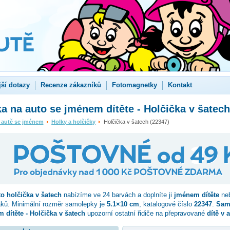
jší dotazy
Recenze zákazníků
Fotomagnetky
Kontakt
 na auto se jménem dítěte - Holčička v šatech
 autě se jménem
Holky a holčičky
Holčička v šatech (22347)
to
holčička v šatech
nabízíme ve 24 barvách a doplníte ji
jménem dítěte
neb
aků. Minimální rozměr samolepky je
5.1×10 cm
, katalogové číslo
22347
.
Sam
 dítěte - Holčička v šatech
upozorní ostatní řidiče na přepravované
dítě v 