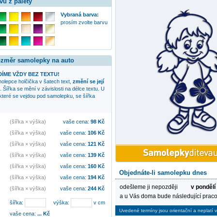
vu z palety
Vybraná barva:
prosím zvolte barvu
rozměr samolepky na auto
ÍME VŽDY BEZ TEXTU!
amolepce
holčička v šatech
text,
změní se její
. Šířka se mění v závislosti na délce textu. U
 které se vejdou pod samolepku, se šířka
(šířka × výška)
vaše cena:
98
Kč
(šířka × výška)
vaše cena:
106
Kč
(šířka × výška)
vaše cena:
121
Kč
(šířka × výška)
vaše cena:
139
Kč
(šířka × výška)
vaše cena:
160
Kč
Objednáte-li samolepku dnes
(šířka × výška)
vaše cena:
194
Kč
odešleme ji nepozději
v pondělí
(šířka × výška)
vaše cena:
244
Kč
a u Vás doma bude následující praco
šířka:
výška:
v cm
Uvedené termíny jsou orientační a neplatí v
vaše cena:
...
Kč