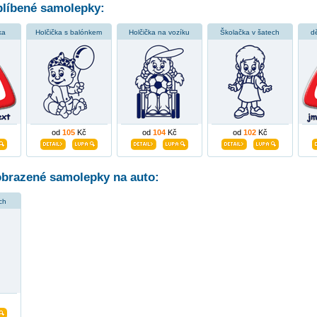
líbené samolepky:
ka
Holčička s balónkem
Holčička na vozíku
Školačka v šatech
d
od
105
Kč
od
104
Kč
od
102
Kč
obrazené samolepky na auto:
ch