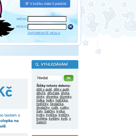
V košíku máte 0 položek
JMÉNO:
HESLO:
ZAPOMENUTÉ HESLO
Štítky tohoto dekoru:
dítě v autě
,
děti v autě
,
děvče
,
děvčata
,
dívka
,
dívky
,
dívenka
,
dívenky
,
holka
,
holky
,
holčička
,
holčičky
,
školačka
,
školačky
,
culík
,
culíky
,
šaty
,
šatičky
,
kytka
,
o textem o
kytky
,
kytička
,
kytičky
,
květina
,
květiny
,
květ
,
v
olepka na
šatech
autě
.