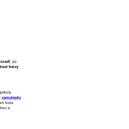
ozadí
, po
trast barvy
správný
y
samolepky
nom kuse.
tivu a