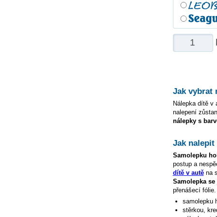
Jak vybrat
Nálepka dítě v a
nalepení zůstan
nálepky s barv
Jak nalepi
Samolepku
ho
postup a nespě
dítě v autě
na s
Samolepka s
přenášecí fólie
samolepku
stěrkou, kre