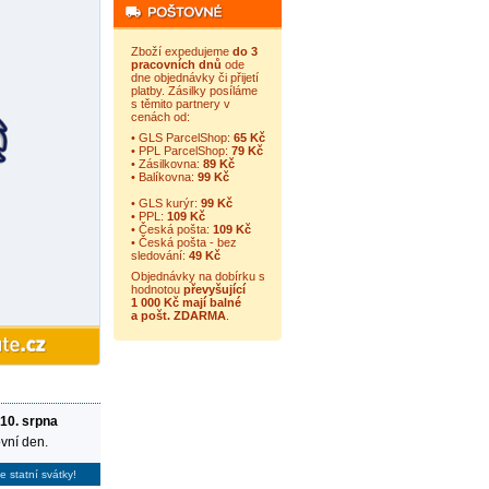
Zboží expedujeme
do 3
pracovních dnů
ode
dne objednávky či přijetí
platby. Zásilky posíláme
s těmito partnery v
cenách od:
• GLS ParcelShop:
65 Kč
• PPL ParcelShop:
79 Kč
• Zásilkovna:
89 Kč
• Balíkovna:
99 Kč
• GLS kurýr:
99 Kč
• PPL:
109 Kč
• Česká pošta:
109 Kč
• Česká pošta - bez
sledování:
49 Kč
Objednávky na dobírku s
hodnotou
převyšující
1 000 Kč mají balné
a
pošt. ZDARMA
.
 10. srpna
vní den.
e statní svátky!