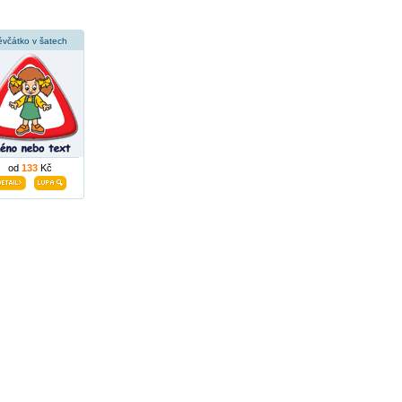
ěvčátko v šatech
od
133
Kč