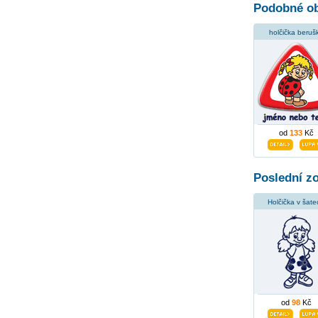
Podobné ob
holčička beruš
od
133
Kč
Poslední z
Holčička v šate
od
98
Kč