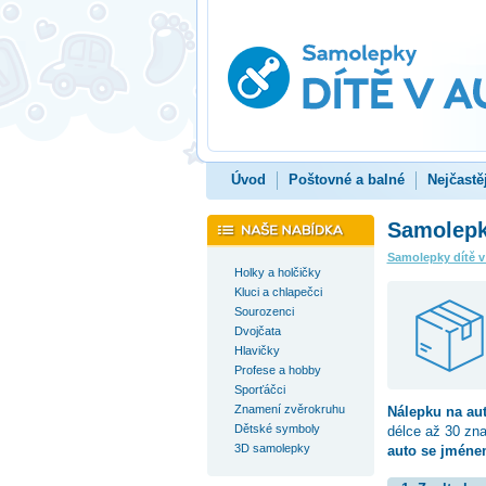
Úvod
Poštovné a balné
Nejčastě
Samolepka
Samolepky dítě v
Holky a holčičky
Kluci a chlapečci
Sourozenci
Dvojčata
Hlavičky
Profese a hobby
Sporťáčci
Znamení zvěrokruhu
Nálepku na au
Dětské symboly
délce až 30 zn
3D samolepky
auto se jménem