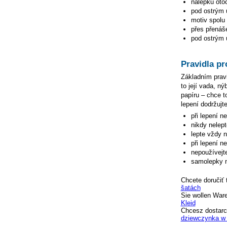
nálepku otoč
pod ostrým ú
motiv spolu 
přes přenáše
pod ostrým ú
Pravidla pr
Základním pravi
to její vada, n
papíru – chce to
lepení dodržujte
při lepení n
nikdy nelep
lepte vždy 
při lepení n
nepoužívejte
samolepky n
Chcete doručiť 
šatách
Sie wollen War
Kleid
Chcesz dostarc
dziewczynka w