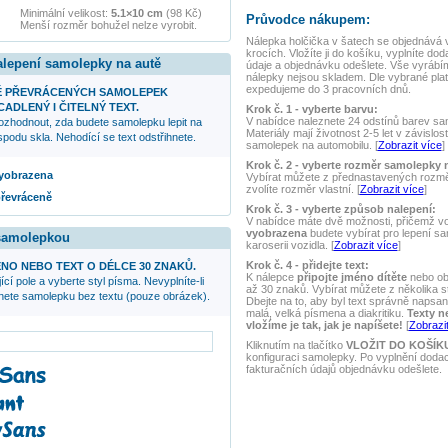
Minimální velikost:
5.1×10 cm
(98 Kč)
Průvodce nákupem:
Menší rozměr bohužel nelze vyrobit.
Nálepka
holčička v šatech
se objednává 
krocích. Vložíte ji do košíku, vyplníte dod
alepení samolepky na autě
údaje a objednávku odešlete. Vše vyrábí
nálepky nejsou skladem. Dle vybrané plat
expedujeme do 3 pracovních dnů.
Ě PŘEVRÁCENÝCH SAMOLEPEK
ADLENÝ I ČITELNÝ TEXT.
Krok č. 1 - vyberte barvu:
V nabídce naleznete 24 odstínů barev samo
ozhodnout, zda budete samolepku lepit na
Materiály mají životnost 2-5 let v závislos
podu skla. Nehodící se text odstřihnete.
samolepek na automobilu. [
Zobrazit více
]
Krok č. 2 - vyberte rozměr samolepky 
 vyobrazena
Vybírat můžete z přednastavených rozmě
zvolíte rozměr vlastní. [
Zobrazit více
]
převráceně
Krok č. 3 - vyberte způsob nalepení:
V nabídce máte dvě možnosti, přičemž v
vyobrazena
budete vybírat pro lepení s
 samolepkou
karoserii vozidla. [
Zobrazit více
]
Krok č. 4 - přidejte text:
NO NEBO TEXT O DÉLCE 30 ZNAKŮ.
K nálepce
připojte jméno dítěte
nebo ob
ící pole a vyberte styl písma. Nevyplníte-li
až 30 znaků. Vybírat můžete z několika s
anete samolepku bez textu (pouze obrázek).
Dbejte na to, aby byl text správně napsaný
malá, velká písmena a diakritiku.
Texty n
vložíme je tak, jak je napíšete!
[
Zobrazit
Kliknutím na tlačítko
VLOŽIT DO KOŠÍK
konfiguraci samolepky. Po vyplnění doda
fakturačních údajů objednávku odešlete.