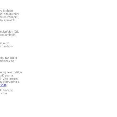
ve čtyřech
ací a fakturační
me na zakázku,
by zpravidla
lepících fólií.
ti na umístění
na auto:
rů nebo si
olbu
tak jak je
amolepky na
ecný text o délce
tylů písma.
, zkontrolujte
eupravujeme a
 více
]
U
ukončíte
cích a