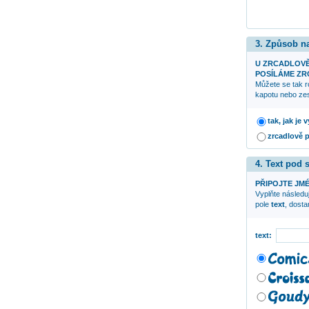
3. Způsob n
U ZRCADLOV
POSÍLÁME ZRC
Můžete se tak r
kapotu nebo zes
tak, jak je
zrcadlově 
4. Text pod
PŘIPOJTE JMÉ
Vyplňte následuj
pole
text
, dost
text: