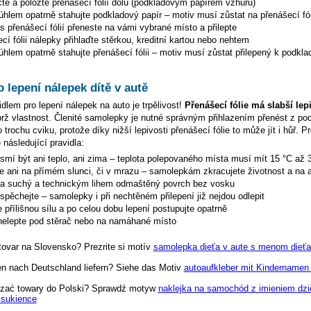
te a položte přenášecí fólií dolů (podkladovým papírem vzhůru)
hlem opatrně stahujte podkladový papír – motiv musí zůstat na přenášecí fól
s přenášecí fólií přeneste na vámi vybrané místo a přilepte
cí fólii nálepky přihlaďte stěrkou, kreditní kartou nebo nehtem
hlem opatrně stahujte přenášecí fólii – motiv musí zůstat přilepený k podkla
o lepení nálepek dítě v autě
dlem pro lepení nálepek na auto je trpělivost!
Přenášecí fólie má slabší lep
ýbrž vlastnost. Členité samolepky je nutné správným přihlazením přenést z p
 trochu cviku, protože díky nižší lepivosti přenášecí fólie to může jít i hůř. P
 následující pravidla:
esmí být ani teplo, ani zima – teplota polepovaného místa musí mít 15 °C až 
te ani na přímém slunci, či v mrazu – samolepkám zkracujete životnost a na a
na suchý a technickým lihem odmaštěný povrch bez vosku
espěchejte – samolepky i při nechtěném přilepení již nejdou odlepit
 přílišnou sílu a po celou dobu lepení postupujte opatrně
elepte pod stěrač nebo na namáhané místo
tovar na Slovensko? Prezrite si motív
samolepka dieťa v aute s menom dieťa
en nach Deutschland liefern? Siehe das Motiv
autoaufkleber mit Kindernamen 
zać towary do Polski? Sprawdź motyw
naklejka na samochód z imieniem dzi
 sukience