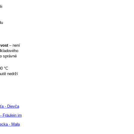
ii
du
ivost
– není
odkladového
ro správné
30 °C
utě nedrží
ťa - Dievča
- Fräulein im
ecka - Mała