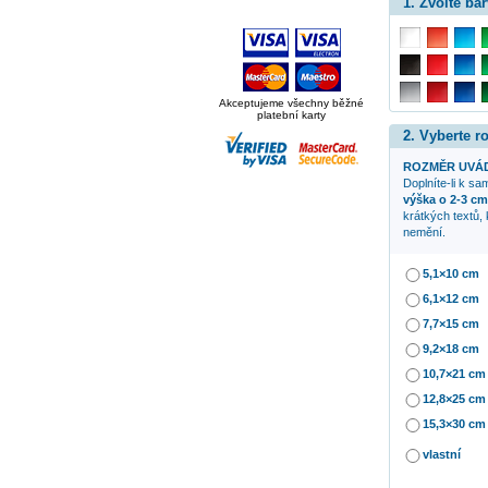
1. Zvolte bar
Akceptujeme všechny běžné
platební karty
2. Vyberte 
ROZMĚR UVÁD
Doplníte-li k s
výška o 2-3 cm
krátkých textů,
nemění.
5,1×10 cm
6,1×12 cm
7,7×15 cm
9,2×18 cm
10,7×21 cm
12,8×25 cm
15,3×30 cm
vlastní