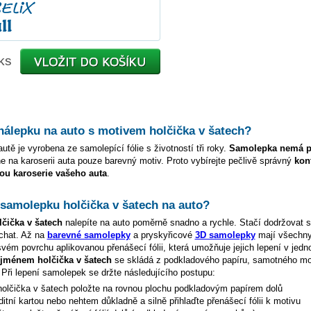
ks
 nálepku na auto s motivem
holčička v šatech
?
utě je vyrobena ze samolepící fólie s životností tři roky.
Samolepka nemá p
e na karoserii auta pouze barevný motiv. Proto vybírejte pečlivě správný
kon
ou karoserie vašeho auta
.
t samolepku
holčička v šatech
na auto?
lčička v šatech
nalepíte na auto poměrně snadno a rychle. Stačí dodržovat 
chat. Až na
barevné samolepky
a pryskyřicové
3D samolepky
mají všechn
vém povrchu aplikovanou přenášecí fólii, která umožňuje jejich lepení v jed
e jménem
holčička v šatech
se skládá z podkladového papíru, samotného mo
. Při lepení samolepek se držte následujícího postupu:
holčička v šatech
položte na rovnou plochu podkladovým papírem dolů
ditní kartou nebo nehtem důkladně a silně přihlaďte přenášecí fólii k motivu