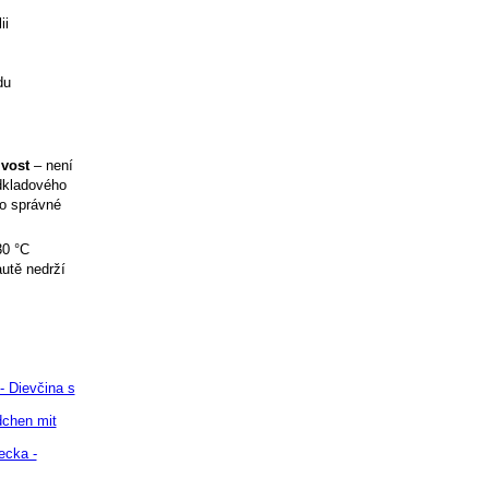
ii
du
ivost
– není
odkladového
ro správné
30 °C
utě nedrží
- Dievčina s
dchen mit
ecka -