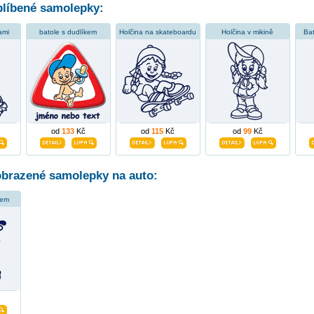
líbené samolepky:
ami
batole s dudlíkem
Holčina na skateboardu
Holčina v mikině
Bat
od
133
Kč
od
115
Kč
od
99
Kč
obrazené samolepky na auto:
kem