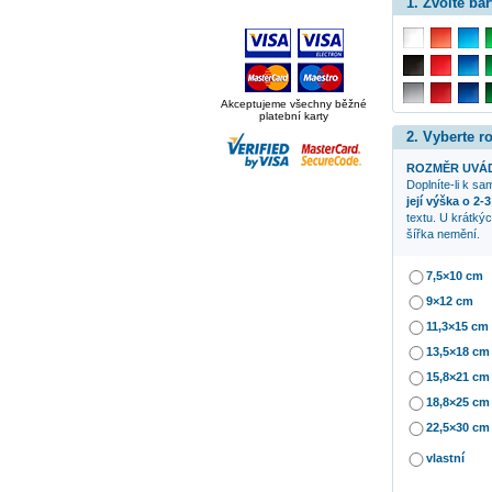
1. Zvolte bar
Akceptujeme všechny běžné
platební karty
2. Vyberte 
ROZMĚR UVÁD
Doplníte-li k s
její výška o 2-
textu. U krátký
šířka nemění.
7,5×10 cm
9×12 cm
11,3×15 cm
13,5×18 cm
15,8×21 cm
18,8×25 cm
22,5×30 cm
vlastní