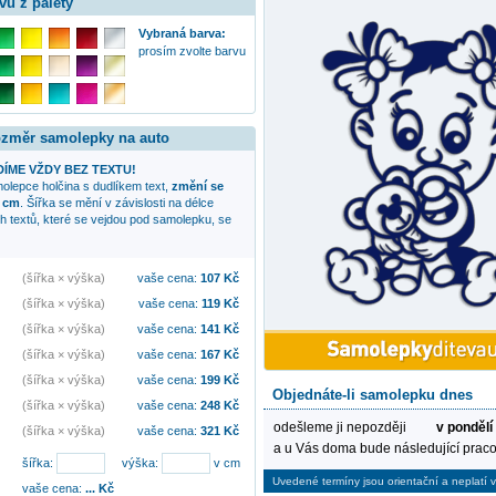
vu z palety
Vybraná barva:
prosím zvolte barvu
rozměr samolepky na auto
ÍME VŽDY BEZ TEXTU!
amolepce
holčina s dudlíkem
text,
změní se
3 cm
. Šířka se mění v závislosti na délce
ch textů, které se vejdou pod samolepku, se
(šířka × výška)
vaše cena:
107
Kč
(šířka × výška)
vaše cena:
119
Kč
(šířka × výška)
vaše cena:
141
Kč
(šířka × výška)
vaše cena:
167
Kč
(šířka × výška)
vaše cena:
199
Kč
Objednáte-li samolepku dnes
(šířka × výška)
vaše cena:
248
Kč
odešleme ji nepozději
v pondělí
(šířka × výška)
vaše cena:
321
Kč
a u Vás doma bude následující praco
šířka:
výška:
v cm
Uvedené termíny jsou orientační a neplatí v
vaše cena:
...
Kč