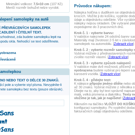
Minimální velikost:
7.5×10 cm
(107 Kč)
Průvodce nákupem:
Menší rozměr bohužel nelze vyrobit.
Nálepka
holčina s dudlíkem
se objednává
krocích. Vložíte ji do košíku, vyplníte dod
alepení samolepky na autě
údaje a objednávku odešlete. Vše vyrábí
nálepky nejsou skladem. Dle vybrané plat
expedujeme do 3 pracovních dnů.
Ě PŘEVRÁCENÝCH SAMOLEPEK
ADLENÝ I ČITELNÝ TEXT.
Krok č. 1 - vyberte barvu:
V nabídce naleznete 24 odstínů barev samo
ozhodnout, zda budete samolepku lepit na
Materiály mají životnost 2-5 let v závislos
podu skla. Nehodící se text odstřihnete.
samolepek na automobilu. [
Zobrazit více
]
Krok č. 2 - vyberte rozměr samolepky 
 vyobrazena
Vybírat můžete z přednastavených rozmě
zvolíte rozměr vlastní. [
Zobrazit více
]
převráceně
Krok č. 3 - vyberte způsob nalepení:
V nabídce máte dvě možnosti, přičemž v
vyobrazena
budete vybírat pro lepení s
 samolepkou
karoserii vozidla. [
Zobrazit více
]
Krok č. 4 - přidejte text:
NO NEBO TEXT O DÉLCE 30 ZNAKŮ.
K nálepce
připojte jméno dítěte
nebo ob
ící pole a vyberte styl písma. Nevyplníte-li
až 30 znaků. Vybírat můžete z několika s
anete samolepku bez textu (pouze obrázek).
Dbejte na to, aby byl text správně napsaný
malá, velká písmena a diakritiku.
Texty n
vložíme je tak, jak je napíšete!
[
Zobrazit
Kliknutím na tlačítko
VLOŽIT DO KOŠÍK
konfiguraci samolepky. Po vyplnění doda
fakturačních údajů objednávku odešlete.