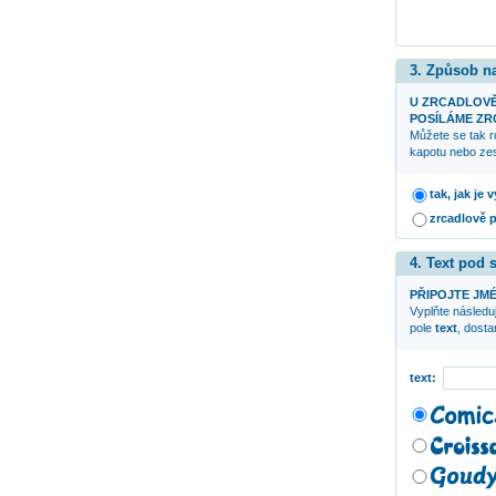
3. Způsob n
U ZRCADLOV
POSÍLÁME ZRC
Můžete se tak r
kapotu nebo zes
tak, jak je
zrcadlově 
4. Text pod
PŘIPOJTE JMÉ
Vyplňte následuj
pole
text
, dost
text: