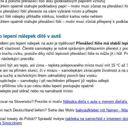
te a položte přenášecí fólií dolů (podkladovým papírem vzhůru)
hlem opatrně stahujte podkladový papír – motiv musí zůstat na přenášecí fól
s přenášecí fólií přeneste na vámi vybrané místo a přilepte
cí fólii nálepky přihlaďte stěrkou, kreditní kartou nebo nehtem
hlem opatrně stahujte přenášecí fólii – motiv musí zůstat přilepený k podkla
o lepení nálepek dítě v autě
dlem pro lepení nálepek na auto je trpělivost!
Přenášecí fólie má slabší lep
ýbrž vlastnost. Členité samolepky je nutné správným přihlazením přenést z p
 trochu cviku, protože díky nižší lepivosti přenášecí fólie to může jít i hůř. P
 následující pravidla:
esmí být ani teplo, ani zima – teplota polepovaného místa musí mít 15 °C až 
te ani na přímém slunci, či v mrazu – samolepkám zkracujete životnost a na a
na suchý a technickým lihem odmaštěný povrch bez vosku
espěchejte – samolepky i při nechtěném přilepení již nejdou odlepit
 přílišnou sílu a po celou dobu lepení postupujte opatrně
elepte pod stěrač nebo na namáhané místo
tovar na Slovensko? Prezrite si motív
Nálepka dieťa v aute s menom dieťaťa 
en nach Deutschland liefern? Siehe das Motiv
babyaufkleber mit Namen - Mä
zać towary do Polski? Sprawdź motyw
naklejka na samochód z imieniem dzi
e Smoczkiem