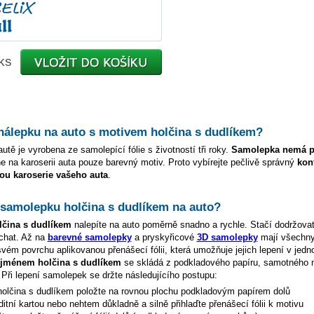
ks
 nálepku na auto s motivem
holčina s dudlíkem
?
utě je vyrobena ze samolepící fólie s životností tři roky.
Samolepka nemá p
e na karoserii auta pouze barevný motiv. Proto vybírejte pečlivě správný
kon
ou karoserie vašeho auta
.
t samolepku
holčina s dudlíkem
na auto?
lčina s dudlíkem
nalepíte na auto poměrně snadno a rychle. Stačí dodržova
chat. Až na
barevné samolepky
a pryskyřicové
3D samolepky
mají všechn
vém povrchu aplikovanou přenášecí fólii, která umožňuje jejich lepení v jed
e jménem
holčina s dudlíkem
se skládá z podkladového papíru, samotného 
. Při lepení samolepek se držte následujícího postupu:
holčina s dudlíkem
položte na rovnou plochu podkladovým papírem dolů
ditní kartou nebo nehtem důkladně a silně přihlaďte přenášecí fólii k motivu