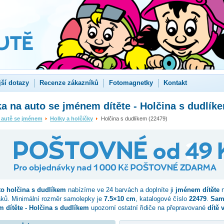
jší dotazy
Recenze zákazníků
Fotomagnetky
Kontakt
 na auto se jménem dítěte - Holčina s dudlík
 autě se jménem
Holky a holčičky
Holčina s dudlíkem (22479)
to
holčina s dudlíkem
nabízíme ve 24 barvách a doplníte ji
jménem dítěte
n
aků. Minimální rozměr samolepky je
7.5×10 cm
, katalogové číslo
22479
.
Sam
 dítěte - Holčina s dudlíkem
upozorní ostatní řidiče na přepravované
dítě 