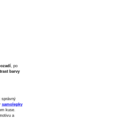
ozadí
, po
trast barvy
t správný
y
samolepky
nom kuse.
motivu a