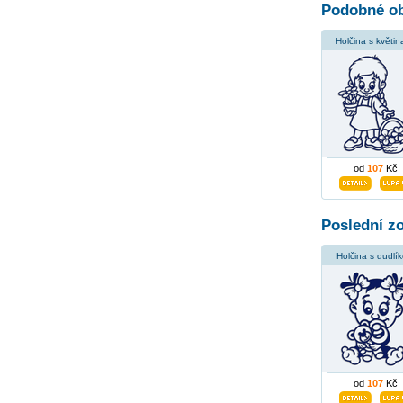
Podobné ob
Holčina s květin
od
107
Kč
Poslední z
Holčina s dudlí
od
107
Kč