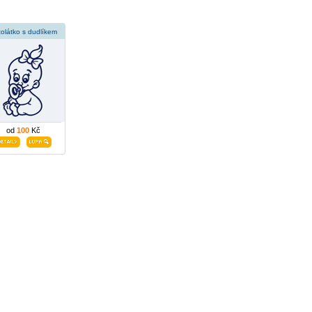
olátko s dudlíkem
od
100
Kč