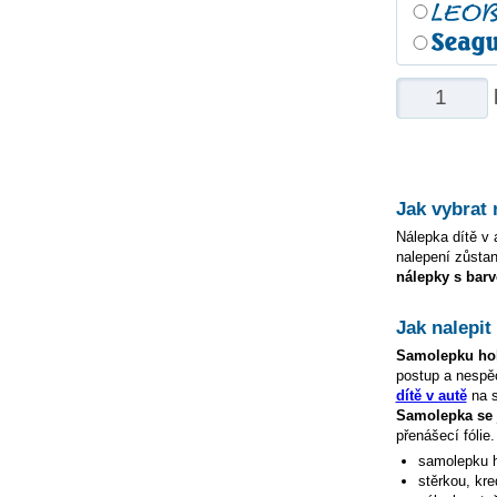
Jak vybrat
Nálepka dítě v a
nalepení zůstan
nálepky s barv
Jak nalepi
Samolepku
ho
postup a nespě
dítě v autě
na s
Samolepka s
přenášecí fólie
samolepku
stěrkou, kre