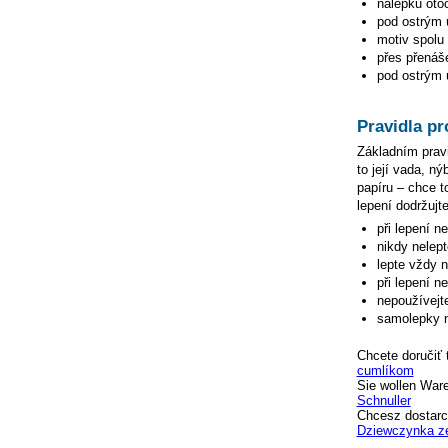
nálepku otoč
pod ostrým ú
motiv spolu 
přes přenáše
pod ostrým ú
Pravidla pr
Základním pravi
to její vada, n
papíru – chce to
lepení dodržujte
při lepení n
nikdy nelep
lepte vždy 
při lepení n
nepoužívejte
samolepky n
Chcete doručiť 
cumlíkom
Sie wollen War
Schnuller
Chcesz dostarc
Dziewczynka z