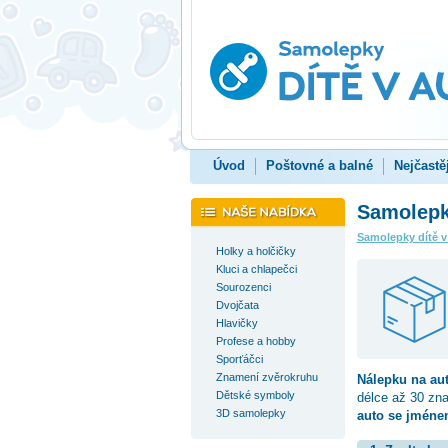
Úvod
Poštovné a balné
Nejčastě
Samolepka
Samolepky dítě v
Holky a holčičky
Kluci a chlapečci
Sourozenci
Dvojčata
Hlavičky
Profese a hobby
Sporťáčci
Znamení zvěrokruhu
Nálepku na au
Dětské symboly
délce až 30 zn
3D samolepky
auto se jménem