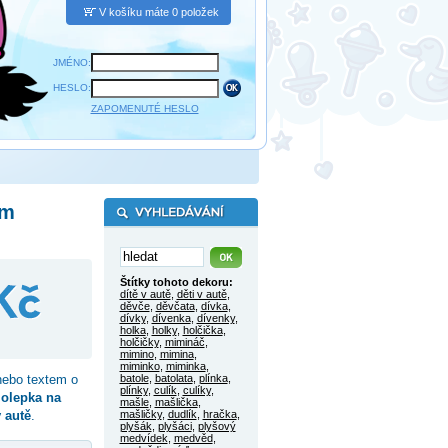
V košíku máte 0 položek
JMÉNO:
HESLO:
ZAPOMENUTÉ HESLO
em
Štítky tohoto dekoru:
dítě v autě
,
děti v autě
,
děvče
,
děvčata
,
dívka
,
dívky
,
dívenka
,
dívenky
,
holka
,
holky
,
holčička
,
holčičky
,
mimináč
,
mimino
,
mimina
,
miminko
,
miminka
,
ebo textem o
batole
,
batolata
,
plínka
,
plínky
,
culík
,
culíky
,
olepka na
mašle
,
mašlička
,
v autě
.
mašličky
,
dudlík
,
hračka
,
plyšák
,
plyšáci
,
plyšový
medvídek
,
medvěd
,