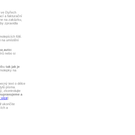
 ve čtyřech
ací a fakturační
me na zakázku,
by zpravidla
lepících fólií.
ti na umístění
na auto:
rů nebo si
olbu
tak jak je
amolepky na
ecný text o délce
tylů písma.
, zkontrolujte
eupravujeme a
 více
]
U
ukončíte
cích a