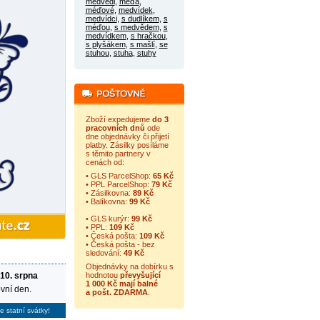
medvědi
,
méďa
,
méďové
,
medvídek
,
medvídci
,
s dudlíkem
,
s
méďou
,
s medvědem
,
s
medvídkem
,
s hračkou
,
s plyšákem
,
s mašlí
,
se
stuhou
,
stuha
,
stuhy
Zboží expedujeme
do 3
pracovních dnů
ode
dne objednávky či přijetí
platby. Zásilky posíláme
s těmito partnery v
cenách od:
• GLS ParcelShop:
65 Kč
• PPL ParcelShop:
79 Kč
• Zásilkovna:
89 Kč
• Balíkovna:
99 Kč
• GLS kurýr:
99 Kč
• PPL:
109 Kč
• Česká pošta:
109 Kč
• Česká pošta - bez
sledování:
49 Kč
Objednávky na dobírku s
 10. srpna
hodnotou
převyšující
1 000 Kč mají balné
vní den.
a
pošt. ZDARMA
.
e statní svátky!