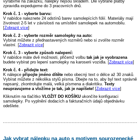
vyrábíme na zakázku, nálepky nejsou skladem. Dle vybrané platby
zpravidla expedujeme do 3 pracovních dnů.
Krok č. 1 - vyberte barvu:
V nabídce naleznete 24 odstínů barev samolepících fólií. Materiály mají
životnost 2-5 let v závislosti na umístění samolepek na automobilu.
[
Zobrazit více
]
Krok č. 2 - vyberte rozměr samolepky na auto:
Vybírat můžete z přednastavených rozměrů nebo si zvolíte rozměr
vlastní. [
Zobrazit více
]
Krok č. 3 - vyberte způsob nalepení:
V nabídce máte dvě možnosti, přičemž volbu
tak jak je vyobrazena
budete vybírat pro lepení samolepky na karoserii vozidla. [
Zobrazit více
]
Krok č. 4 - přidejte text:
K nálepce
připojte jméno dítěte
nebo obecný text o délce až 30 znaků.
Vybírat můžete z několika stylů písma. Dbejte na to, aby byl text správně
napsaný, zkontrolujte malá, velká písmena a diakritiku.
Texty
neupravujeme a vložíme je tak, jak je napíšete!
[
Zobrazit více
]
Kliknutím na tlačítko
VLOŽIT DO KOŠÍKU
ukončíte konfiguraci
samolepky. Po vyplnění dodacích a fakturačních údajů objednávku
odešlete.
Jak vybrat nálepku na auto s motivem
sourozenecké