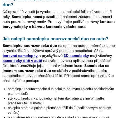
duo
?
Nálepka dítě v autě je vyrobena ze samolepící fólie s životností tři
roky.
Samolepka nemá pozadí
, po nalepení zůstane na karoserii
auta pouze barevný motiv. Proto vybírejte pečlivě správný
kontrast
barvy nálepky s barvou karoserie vašeho auta
.
Jak nalepit samolepku
sourozenecké duo
na auto?
Samolepku
sourozenecké duo
nalepíte na auto poměrně snadno
a rychle. Stačí dodržovat správný postup a nespěchat. Až na
barevné samolepky
a pryskyřicové
3D samolepky
mají všechny
samolepky dítě v autě
na svém povrchu aplikovanou přenášecí
fólii, která umožňuje jejich lepení v jednom kuse.
Samolepka se
jménem
sourozenecké duo
se skládá z podkladového papíru,
samotného motivu a přenášecí fólie. Při lepení samolepek se držte
následujícího postupu:
samolepku
sourozenecké duo
položte na rovnou plochu podkladovým
papírem dolů
stěrkou, kreditní kartou nebo nehtem důkladně a silně přihlaďte
přenášecí fólii k motivu
nálepku otočte a položte přenášecí fólií dolů (podkladovým papírem
vzhůru)
pod ostrým úhlem opatrně stahujte podkladový papír – motiv musí