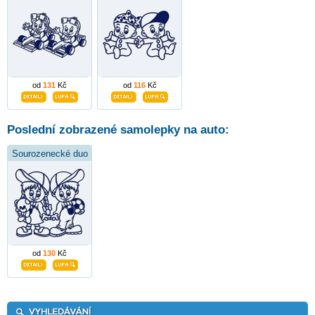
od
131
Kč
od
116
Kč
Poslední zobrazené samolepky na auto:
Sourozenecké duo
od
130
Kč