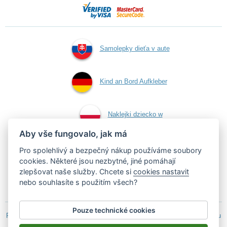
Samolepky dieťa v aute
Kind an Bord Aufkleber
Naklejki dziecko w
Aby vše fungovalo, jak má
aucie
Pro spolehlivý a bezpečný nákup používáme soubory
cookies. Některé jsou nezbytné, jiné pomáhají
zlepšovat naše služby. Chcete si
cookies nastavit
Samolepky dítě v autě
nebo souhlasíte s použitím všech?
Pouze technické cookies
Podle zákona o evidenci tržeb je prodávající povinen vystavit kupujícímu
účtenku.