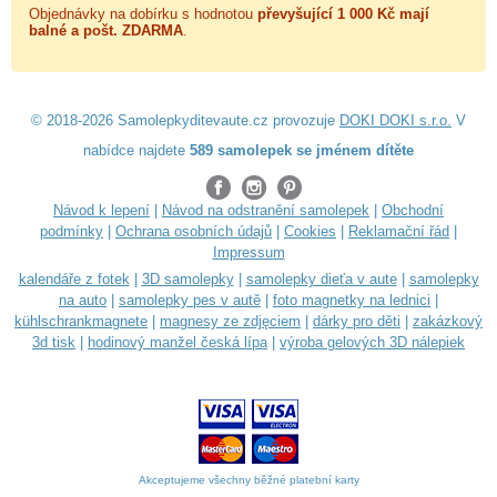
Objednávky na dobírku s hodnotou
převyšující 1 000 Kč mají
balné a
pošt. ZDARMA
.
© 2018-2026 Samolepkyditevaute.cz provozuje
DOKI DOKI s.r.o.
V
nabídce najdete
589 samolepek se jménem dítěte
Návod k lepení
|
Návod na odstranění samolepek
|
Obchodní
podmínky
|
Ochrana osobních údajů
|
Cookies
|
Reklamační řád
|
Impressum
kalendáře z fotek
|
3D samolepky
|
samolepky dieťa v aute
|
samolepky
na auto
|
samolepky pes v autě
|
foto magnetky na lednici
|
kühlschrankmagnete
|
magnesy ze zdjęciem
|
dárky pro děti
|
zakázkový
3d tisk
|
hodinový manžel česká lípa
|
výroba gelových 3D nálepiek
Akceptujeme všechny běžné platební karty