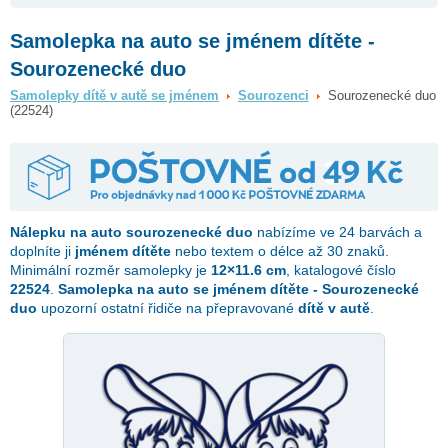
Samolepka na auto se jménem dítěte -
Sourozenecké duo
Samolepky dítě v autě se jménem
Sourozenci
Sourozenecké duo
(22524)
Nálepku na auto
sourozenecké duo
nabízíme ve 24 barvách a
doplníte ji
jménem dítěte
nebo textem o délce až 30 znaků.
Minimální rozměr samolepky je
12×11.6 cm
, katalogové číslo
22524
.
Samolepka na auto se jménem dítěte - Sourozenecké
duo
upozorní ostatní řidiče na přepravované
dítě v autě
.