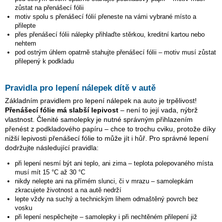
zůstat na přenášecí fólii
motiv spolu s přenášecí fólií přeneste na vámi vybrané místo a
přilepte
přes přenášecí fólii nálepky přihlaďte stěrkou, kreditní kartou nebo
nehtem
pod ostrým úhlem opatrně stahujte přenášecí fólii – motiv musí zůstat
přilepený k podkladu
Pravidla pro lepení nálepek dítě v autě
Základním pravidlem pro lepení nálepek na auto je trpělivost!
Přenášecí fólie má slabší lepivost
– není to její vada, nýbrž
vlastnost. Členité samolepky je nutné správným přihlazením
přenést z podkladového papíru – chce to trochu cviku, protože díky
nižší lepivosti přenášecí fólie to může jít i hůř. Pro správné lepení
dodržujte následující pravidla:
při lepení nesmí být ani teplo, ani zima – teplota polepovaného místa
musí mít 15 °C až 30 °C
nikdy nelepte ani na přímém slunci, či v mrazu – samolepkám
zkracujete životnost a na autě nedrží
lepte vždy na suchý a technickým lihem odmaštěný povrch bez
vosku
při lepení nespěchejte – samolepky i při nechtěném přilepení již