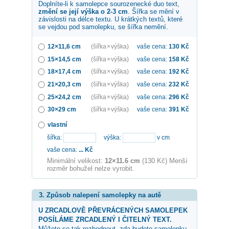
Doplníte-li k samolepce
sourozenecké duo
text,
změní se její výška o 2-3 cm
. Šířka se mění v
závislosti na délce textu. U krátkých textů, které
se vejdou pod samolepku, se šířka nemění.
12×11,6 cm
(šířka × výška)
vaše cena:
130
Kč
15×14,5 cm
(šířka × výška)
vaše cena:
158
Kč
18×17,4 cm
(šířka × výška)
vaše cena:
192
Kč
21×20,3 cm
(šířka × výška)
vaše cena:
232
Kč
25×24,2 cm
(šířka × výška)
vaše cena:
296
Kč
30×29 cm
(šířka × výška)
vaše cena:
391
Kč
vlastní
šířka:
výška:
v cm
vaše cena:
...
Kč
Minimální velikost:
12×11.6 cm
(130 Kč) Menší
rozměr bohužel nelze vyrobit.
3. Způsob nalepení samolepky na autě
U ZRCADLOVĚ PŘEVRÁCENÝCH SAMOLEPEK
POSÍLÁME ZRCADLENÝ I ČITELNÝ TEXT.
Můžete se tak rozhodnout, zda budete samolepku