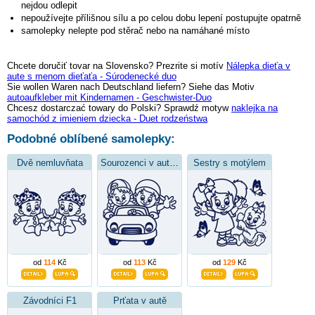
nejdou odlepit
nepoužívejte přílišnou sílu a po celou dobu lepení postupujte opatrně
samolepky nelepte pod stěrač nebo na namáhané místo
Chcete doručiť tovar na Slovensko? Prezrite si motív
Nálepka dieťa v
aute s menom dieťaťa - Súrodenecké duo
Sie wollen Waren nach Deutschland liefern? Siehe das Motiv
autoaufkleber mit Kindernamen - Geschwister-Duo
Chcesz dostarczać towary do Polski? Sprawdź motyw
naklejka na
samochód z imieniem dziecka - Duet rodzeństwa
Podobné oblíbené samolepky:
Dvě nemluvňata
Sourozenci v autíčku
Sestry s motýlem
od
114
Kč
od
113
Kč
od
129
Kč
Závodníci F1
Prťata v autě