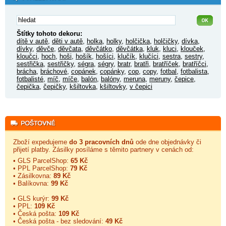
Štítky tohoto dekoru:
dítě v autě
,
děti v autě
,
holka
,
holky
,
holčička
,
holčičky
,
dívka
,
dívky
,
děvče
,
děvčata
,
děvčátko
,
děvčátka
,
kluk
,
kluci
,
klouček
,
kloučci
,
hoch
,
hoši
,
hošík
,
hošíci
,
klučík
,
klučíci
,
sestra
,
sestry
,
sestřička
,
sestřičky
,
ségra
,
ségry
,
bratr
,
bratři
,
bratříček
,
bratříčci
,
brácha
,
bráchové
,
copánek
,
copánky
,
cop
,
copy
,
fotbal
,
fotbalista
,
fotbalisté
,
míč
,
míče
,
balón
,
balóny
,
meruna
,
meruny
,
čepice
,
čepička
,
čepičky
,
kšiltovka
,
kšiltovky
,
v čepici
Zboží expedujeme
do 3 pracovních dnů
ode dne objednávky či
přijetí platby. Zásilky posíláme s těmito partnery v cenách od:
• GLS ParcelShop:
65 Kč
• PPL ParcelShop:
79 Kč
• Zásilkovna:
89 Kč
• Balíkovna:
99 Kč
• GLS kurýr:
99 Kč
• PPL:
109 Kč
• Česká pošta:
109 Kč
• Česká pošta - bez sledování:
49 Kč